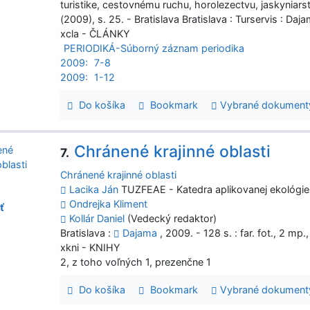
turistike, cestovnému ruchu, horolezectvu, jaskyniars
(2009), s. 25. - Bratislava Bratislava : Turservis : Da
xcla - ČLÁNKY
PERIODIKÁ-Súborný záznam periodika
2009:
7-8
2009:
1-12
Do košíka
Bookmark
Vybrané dokument
Chránené krajinné oblasti
7.
Chránené krajinné oblasti
Lacika Ján
TUZFEAE - Katedra aplikovanej ekológie
Ondrejka Kliment
ť
Kollár Daniel
(Vedecký redaktor)
Bratislava :
Dajama
, 2009. - 128 s. : far. fot., 2 mp
xkni - KNIHY
2, z toho voľných 1, prezenčne 1
Do košíka
Bookmark
Vybrané dokument