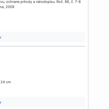
tvu, ochrane prírody a národopisu. Roč. 86, č. 7-8
jama, 2009
y
., 24 cm
y