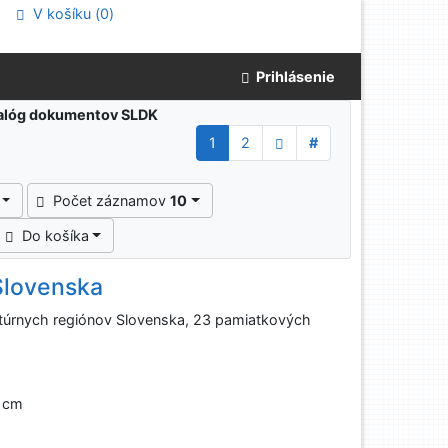
V košíku (
0
)
Prihlásenie
atalóg dokumentov SLDK
1
2
#
Počet záznamov
10
Do košíka
 Slovenska
ltúrnych regiónov Slovenska, 23 pamiatkových
6 cm