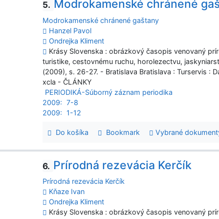
Modrokamenské chránené gaš
5.
Modrokamenské chránené gaštany
Hanzel Pavol
Ondrejka Kliment
Krásy Slovenska : obrázkový časopis venovaný prí
turistike, cestovnému ruchu, horolezectvu, jaskyniars
(2009), s. 26-27. - Bratislava Bratislava : Turservis :
xcla - ČLÁNKY
PERIODIKÁ-Súborný záznam periodika
2009:
7-8
2009:
1-12
Do košíka
Bookmark
Vybrané dokument
Prírodná rezevácia Kerčík
6.
Prírodná rezevácia Kerčík
Kňaze Ivan
Ondrejka Kliment
Krásy Slovenska : obrázkový časopis venovaný prí