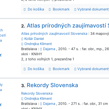
Do košíka
Bookmark
Vybrané dokument
Atlas prírodných zaujímavostí
2.
Atlas prírodných zaujímavostí Slovenska
: 34 mapovýc
Kollár Daniel
Ondrejka Kliment
Bratislava :
Dajama
, 2010. - 47 s. : far. obr., mp., 
xkni - KNIHY
ť
2, z toho voľných 1, prezenčne 1
Do košíka
Bookmark
Vybrané dokument
Rekordy Slovenska
3.
Rekordy Slovenska
Ondrejka Kliment
Bratislava :
Dajama
, 2010. - 271 s. : far. obr., 31 cm
ť
xkni - KNIHY