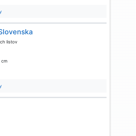
y
 Slovenska
h listov
26 cm
y