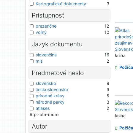
Kartografické dokumenty
3
Prístupnosť
prezenčne
12
voľný
10
Jazyk dokumentu
slovenčina
16
kniha
mis
2
Požiča
Predmetové heslo
slovensko
9
československo
9
prírodné krásy
5
národné parky
3
atlases
2
#tpl-btn-more
kniha
Autor
Požiča