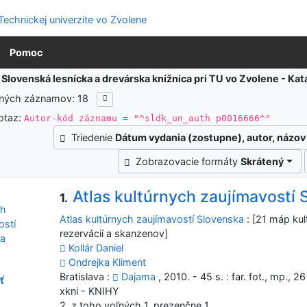
Pomoc
:
Slovenská lesnícka a drevárska knižnica pri TU vo Zvolene - K
ených záznamov: 18
otaz:
Autor-kód záznamu = "^sldk_un_auth p0016666^"
Triedenie
Dátum vydania (zostupne), autor, názov
Zobrazovacie formáty
Skrátený
Atlas kultúrnych zaujímavostí
1.
Atlas kultúrnych zaujímavostí Slovenska
: [21 máp ku
rezervácií a skanzenov]
Kollár Daniel
Ondrejka Kliment
Bratislava :
Dajama
, 2010. - 45 s. : far. fot., mp., 2
ť
xkni - KNIHY
2, z toho voľných 1, prezenčne 1