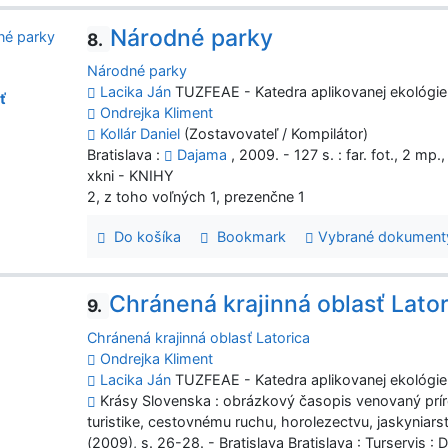
Národné parky
8.
Národné parky
Lacika Ján
TUZFEAE - Katedra aplikovanej ekológie
ť
Ondrejka Kliment
Kollár Daniel
(Zostavovateľ / Kompilátor)
Bratislava :
Dajama
, 2009. - 127 s. : far. fot., 2 mp
xkni - KNIHY
2, z toho voľných 1, prezenčne 1
Do košíka
Bookmark
Vybrané dokument
Chránená krajinná oblasť Lator
9.
Chránená krajinná oblasť Latorica
Ondrejka Kliment
Lacika Ján
TUZFEAE - Katedra aplikovanej ekológie
Krásy Slovenska : obrázkový časopis venovaný prí
turistike, cestovnému ruchu, horolezectvu, jaskyniars
(2009), s. 26-28. - Bratislava Bratislava : Turservis :