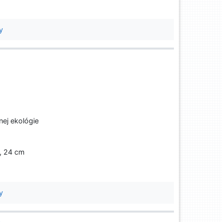
y
ej ekológie
p, 24 cm
y