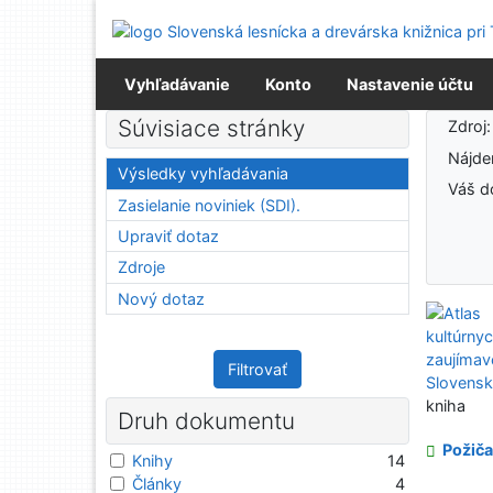
Prejsť na obsah
Prejsť na menu
Prehlásenie o webovej prístupnosti
Vyhľadávanie
Konto
Nastavenie účtu
Výsledky vyhľadávania
Súvisiace stránky
Zdroj
Nájd
Výsledky vyhľadávania
Váš d
Zasielanie noviniek (SDI).
Upraviť dotaz
Zdroje
Nový dotaz
Filtrovať
kniha
Druh dokumentu
Požiča
Knihy
14
Články
4