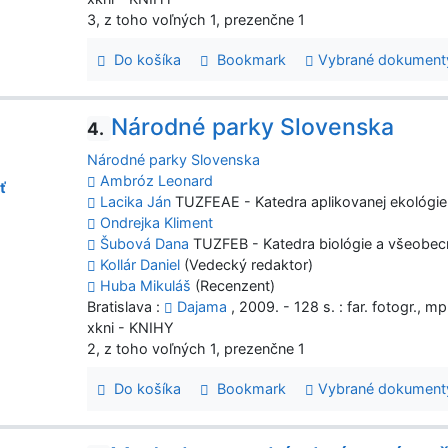
3, z toho voľných 1, prezenčne 1
Do košíka
Bookmark
Vybrané dokument
Národné parky Slovenska
4.
Národné parky Slovenska
Ambróz Leonard
ť
Lacika Ján
TUZFEAE - Katedra aplikovanej ekológie
Ondrejka Kliment
Šubová Dana
TUZFEB - Katedra biológie a všeobecn
Kollár Daniel
(Vedecký redaktor)
Huba Mikuláš
(Recenzent)
Bratislava :
Dajama
, 2009. - 128 s. : far. fotogr., m
xkni - KNIHY
2, z toho voľných 1, prezenčne 1
Do košíka
Bookmark
Vybrané dokument