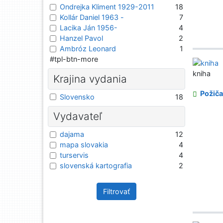
Ondrejka Kliment 1929-2011
18
Kollár Daniel 1963 -
7
Lacika Ján 1956-
4
Hanzel Pavol
2
Ambróz Leonard
1
#tpl-btn-more
kniha
Krajina vydania
Požiča
Slovensko
18
Vydavateľ
dajama
12
mapa slovakia
4
turservis
4
slovenská kartografia
2
Filtrovať