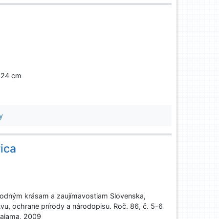
., 24 cm
y
ica
rodným krásam a zaujímavostiam Slovenska,
tvu, ochrane prírody a národopisu. Roč. 86, č. 5-6
 Dajama, 2009