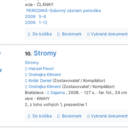
xcla - ČLÁNKY
PERIODIKÁ-Súborný záznam periodika
2009:
5-6
2009:
1-12
Do košíka
Bookmark
Vybrané dokument
Stromy
10.
Stromy
Hanzel Pavol
ť
Ondrejka Kliment
Kollár Daniel
(Zostavovateľ / Kompilátor)
Ondrejka Kliment
(Zostavovateľ / Kompilátor)
Bratislava :
Dajama
, 2008. - 127 s. : far. fot., 24 cm
xkni - KNIHY
2, z toho voľných 1, prezenčne 1
Do košíka
Bookmark
Vybrané dokument