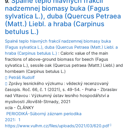
Spalné teplo hlavných frakcií
9.
nadzemnej biomasy buka (Fagus
sylvatica L.), duba (Quercus Petraea
(Matt.) Liebl. a hraba (Carpinus
betulus L.)
Spalné teplo hlavných frakcií nadzemnej biomasy buka
(Fagus sylvatica L.), duba (Quercus Petraea (Matt.) Liebl. a
hraba (Carpinus betulus L.)
: Caloric value of the main
fractions of above-ground biomass for beech (Fagus
sylvatica L.), sessile oak (Quercus petraea (Mattt.) Liebl.) and
hornbeam (Carpinus betulus L.)
Petráš Rudolf
Zprávy lesnického výzkumu : vědecký recenzovaný
časopis. Roč. 66, č. 1 (2021), s. 49-54. - Praha - Zbraslav
nad Vltavou : Výzkumný ústav lesního hospodářství a
myslivosti Jíloviště-Strnady, 2021
xcla - ČLÁNKY
PERIODIKÁ-Súborný záznam periodika
2021:
1
https://www.vulhm.cz/files/uploads/2021/03/620.pdf