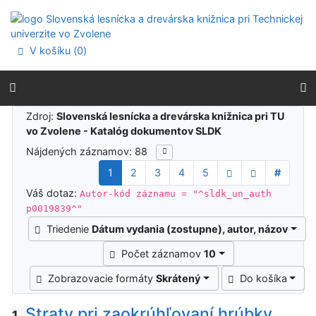
Prejsť na obsah
Prejsť na menu
Prehlásenie o webovej prístupnosti
V košíku (
0
)
Výsledky vyhľadávania
Zdroj:
Slovenská lesnícka a drevárska knižnica pri TU
vo Zvolene - Katalóg dokumentov SLDK
Nájdených záznamov: 88
1
2
3
4
5
#
Váš dotaz:
Autor-kód záznamu = "^sldk_un_auth
p0019839^"
Triedenie
Dátum vydania (zostupne), autor, názov
Počet záznamov
10
Zobrazovacie formáty
Skrátený
Do košíka
Straty pri zaokrúhľovaní hrúbky
1.