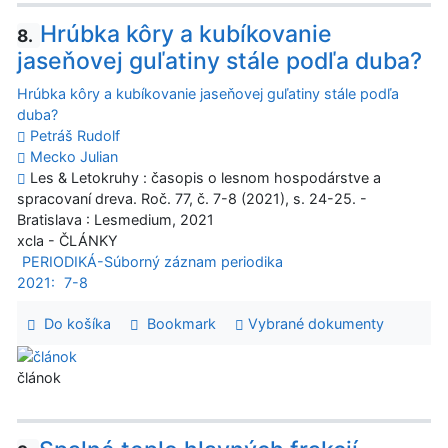
Hrúbka kôry a kubíkovanie
8.
jaseňovej guľatiny stále podľa duba?
Hrúbka kôry a kubíkovanie jaseňovej guľatiny stále podľa
duba?
Petráš Rudolf
Mecko Julian
Les & Letokruhy : časopis o lesnom hospodárstve a
spracovaní dreva. Roč. 77, č. 7-8 (2021), s. 24-25. -
Bratislava : Lesmedium, 2021
xcla - ČLÁNKY
PERIODIKÁ-Súborný záznam periodika
2021:
7-8
Do košíka
Bookmark
Vybrané dokumenty
článok