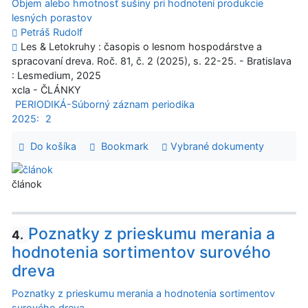
Objem alebo hmotnosť sušiny pri hodnotení produkcie
lesných porastov
Petráš Rudolf
Les & Letokruhy : časopis o lesnom hospodárstve a
spracovaní dreva. Roč. 81, č. 2 (2025), s. 22-25. - Bratislava
: Lesmedium, 2025
xcla - ČLÁNKY
PERIODIKÁ-Súborný záznam periodika
2025:
2
Do košíka
Bookmark
Vybrané dokumenty
článok
Poznatky z prieskumu merania a
4.
hodnotenia sortimentov surového
dreva
Poznatky z prieskumu merania a hodnotenia sortimentov
surového dreva