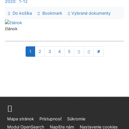
2020:
1-12
Do košíka
Bookmark
Vybrané dokumenty
článok
1
2
3
4
5
#
Mapa stránok
Prístupnosť
Súkromie
Modul OpenSearch
Napíšte nám
Nastavenie cookies