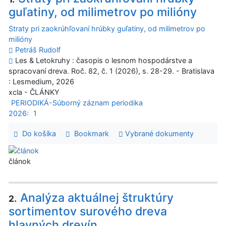
guľatiny, od milimetrov po milióny
Straty pri zaokrúhľovaní hrúbky guľatiny, od milimetrov po
milióny
Petráš Rudolf
Les & Letokruhy : časopis o lesnom hospodárstve a
spracovaní dreva. Roč. 82, č. 1 (2026), s. 28-29. - Bratislava
: Lesmedium, 2026
xcla - ČLÁNKY
PERIODIKÁ-Súborný záznam periodika
2026:
1
Do košíka
Bookmark
Vybrané dokumenty
článok
Analýza aktuálnej štruktúry
2.
sortimentov surového dreva
hlavných drevín