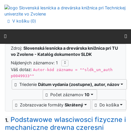
Prejsť na obsah
Prejsť na menu
Prehlásenie o webovej prístupnosti
V košíku (
0
)
Výsledky vyhľadávania
Zdroj:
Slovenská lesnícka a drevárska knižnica pri TU
vo Zvolene - Katalóg dokumentov SLDK
Nájdených záznamov: 1
Váš dotaz:
Autor-kód záznamu = "^sldk_un_auth
p0049933^"
Triedenie
Dátum vydania (zostupne), autor, názov
Počet záznamov
10
Zobrazovacie formáty
Skrátený
Do košíka
Podstawowe wlasciwosci fizyczne i
1.
mechaniczne drewna czeresni