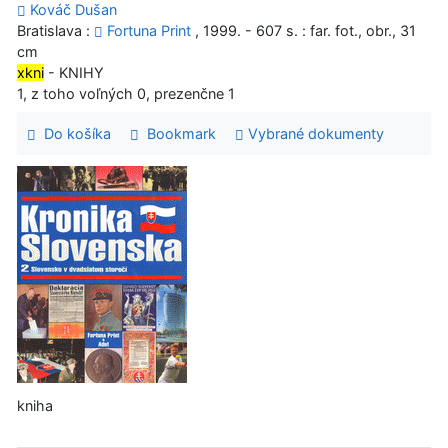
Kováč Dušan
Bratislava :
Fortuna Print
, 1999. - 607 s. : far. fot., obr., 31
cm
xkni
- KNIHY
1, z toho voľných 0, prezenčne 1
Do košíka
Bookmark
Vybrané dokumenty
kniha