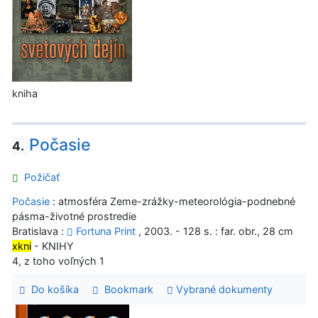
kniha
Počasie
4.
Požičať
Počasie
: atmosféra Zeme-zrážky-meteorológia-podnebné
pásma-životné prostredie
Bratislava :
Fortuna Print
, 2003. - 128 s. : far. obr., 28 cm
xkni
- KNIHY
4, z toho voľných 1
Do košíka
Bookmark
Vybrané dokumenty