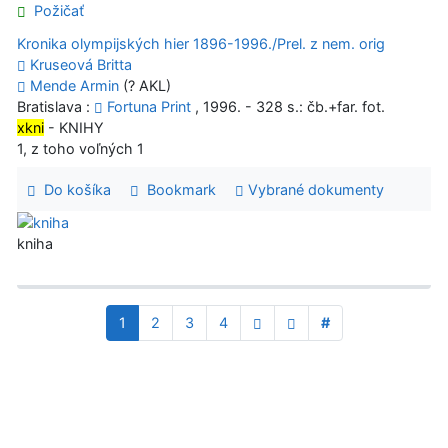
Požičať
Kronika olympijských hier 1896-1996./Prel. z nem. orig
Kruseová Britta
Mende Armin
(? AKL)
Bratislava :
Fortuna Print
, 1996. - 328 s.: čb.+far. fot.
xkni
- KNIHY
1, z toho voľných 1
Do košíka
Bookmark
Vybrané dokumenty
kniha
1
2
3
4
#