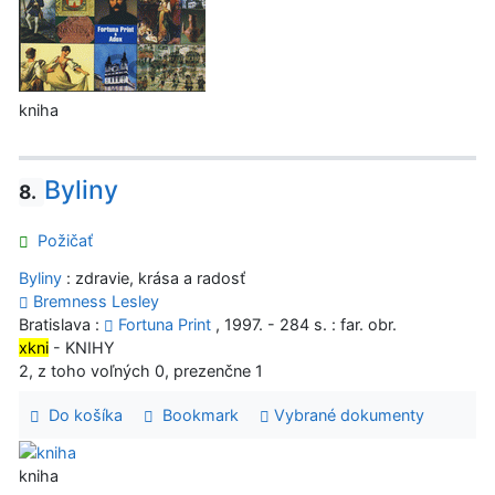
kniha
Byliny
8.
Požičať
Byliny
: zdravie, krása a radosť
Bremness Lesley
Bratislava :
Fortuna Print
, 1997. - 284 s. : far. obr.
xkni
- KNIHY
2, z toho voľných 0, prezenčne 1
Do košíka
Bookmark
Vybrané dokumenty
kniha