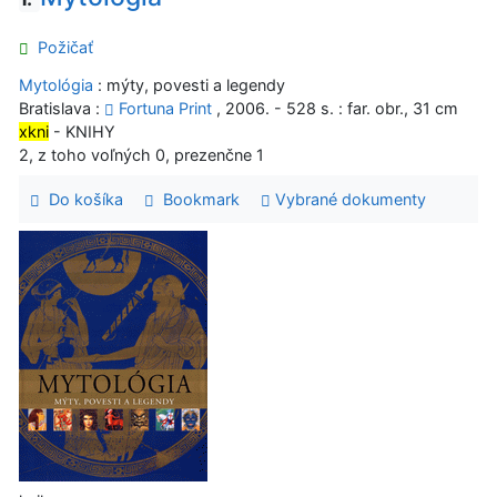
Požičať
Mytológia
: mýty, povesti a legendy
Bratislava :
Fortuna Print
, 2006. - 528 s. : far. obr., 31 cm
xkni
- KNIHY
2, z toho voľných 0, prezenčne 1
Do košíka
Bookmark
Vybrané dokumenty