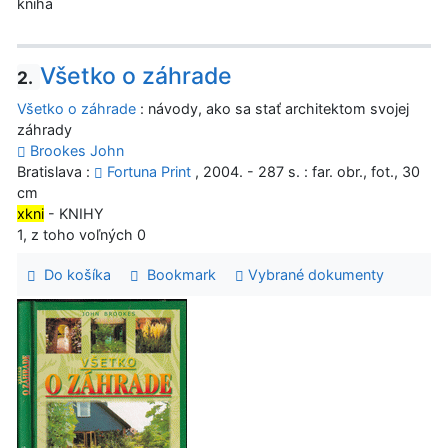
kniha
Všetko o záhrade
2.
Všetko o záhrade
: návody, ako sa stať architektom svojej
záhrady
Brookes John
Bratislava :
Fortuna Print
, 2004. - 287 s. : far. obr., fot., 30
cm
xkni
- KNIHY
1, z toho voľných 0
Do košíka
Bookmark
Vybrané dokumenty