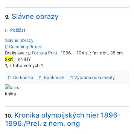
Slávne obrazy
9.
Požičať
Slávne obrazy
Cumming Robert
Bratislava :
Fortuna Print
, 1996. - 104 s. : far. obr., 35 cm
xkni
- KNIHY
1, z toho voľných 1
Do košíka
Bookmark
Vybrané dokumenty
kniha
Kronika olympijských hier 1896-
10.
1996./Prel. z nem. orig