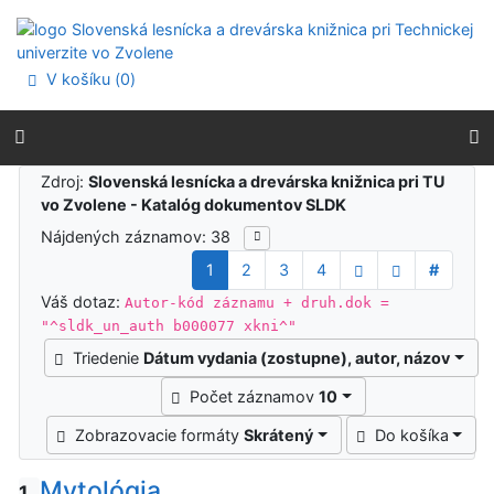
Prejsť na obsah
Prejsť na menu
Prehlásenie o webovej prístupnosti
V košíku (
0
)
Výsledky vyhľadávania
Zdroj:
Slovenská lesnícka a drevárska knižnica pri TU
vo Zvolene - Katalóg dokumentov SLDK
Nájdených záznamov: 38
1
2
3
4
#
Váš dotaz:
Autor-kód záznamu + druh.dok =
"^sldk_un_auth b000077 xkni^"
Triedenie
Dátum vydania (zostupne), autor, názov
Počet záznamov
10
Zobrazovacie formáty
Skrátený
Do košíka
Mytológia
1.