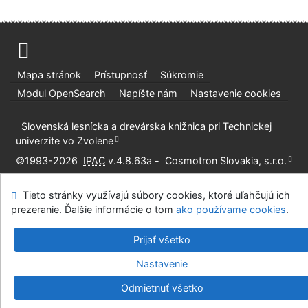
Mapa stránok
Prístupnosť
Súkromie
Modul OpenSearch
Napíšte nám
Nastavenie cookies
Slovenská lesnícka a drevárska knižnica pri Technickej
univerzite vo Zvolene
©1993-2026
IPAC
v.4.8.63a
-
Cosmotron Slovakia, s.r.o.
Tieto stránky využívajú súbory cookies, ktoré uľahčujú ich
prezeranie. Ďalšie informácie o tom
ako používame cookies
.
Prijať všetko
Nastavenie
Odmietnuť všetko