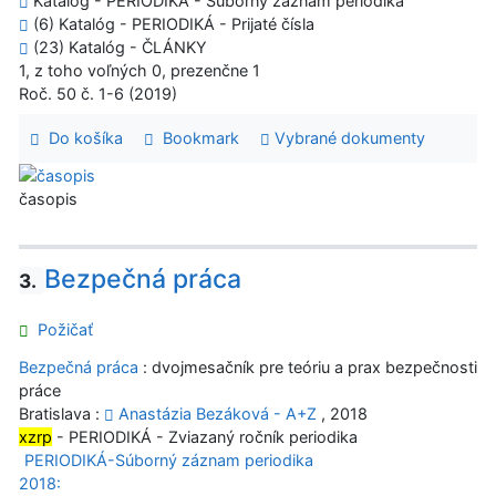
Katalóg - PERIODIKÁ - Súborný záznam periodika
(6) Katalóg - PERIODIKÁ - Prijaté čísla
(23) Katalóg - ČLÁNKY
1, z toho voľných 0, prezenčne 1
Roč. 50 č. 1-6 (2019)
Do košíka
Bookmark
Vybrané dokumenty
časopis
Bezpečná práca
3.
Požičať
Bezpečná práca
: dvojmesačník pre teóriu a prax bezpečnosti
práce
Bratislava :
Anastázia Bezáková - A+Z
, 2018
xzrp
- PERIODIKÁ - Zviazaný ročník periodika
PERIODIKÁ-Súborný záznam periodika
2018: