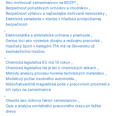
Ako motivovať zamestnancov na BOZP?
,
Bezpečnosť pohyblivých schodov a chodníkov
,
Bezpečnosť výťahov a najčastejšie zisťované nedostatky
,
Elektrické zariadenia v stavbe z hľadiska protipožiarnej
bezpečnosti
,
Elektrostatika a antistatická ochrana v priemysle
,
Genius loci ako výsledok dizajnu a redizajnu pracovísk
,
Hasičský šport v kategórii TFA má na Slovensku už
šestnásťročnú históriu
,
Chemická legislatíva EÚ má 10 rokov
,
Chemická legislatíva nie je len o chemických látkach
,
Metódy analýzy procesu horenia technických materiálov
,
Modelový požiar osobného automobilu
,
Nízkofrekvenčné magnetické polia v pracovnom prostredí a
ich vplyv na zamestnanca
,
Obezita ako rizikový faktor zamestancov
,
Opis a analýza smrteľného pracovného úrazu pri ťažbe
dreva