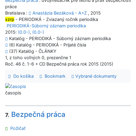
Bezpečná práca
: dvojmesačník pre teóriu a prax bezpečnosti
práce
Bratislava :
Anastázia Bezáková - A+Z
, 2015
xzrp
- PERIODIKÁ - Zviazaný ročník periodika
PERIODIKÁ-Súborný záznam periodika
2015:
(0.0-)
,
(0.0-)
Katalóg - PERIODIKÁ - Súborný záznam periodika
(6) Katalóg - PERIODIKÁ - Prijaté čísla
(37) Katalóg - ČLÁNKY
1, z toho voľných 0, prezenčne 1
Roč. 46 č. 1-6 + CD Bezpečná práca rok 2015 (2015)
Do košíka
Bookmark
Vybrané dokumenty
časopis
Bezpečná práca
7.
Požičať