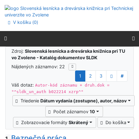
Prejsť na obsah
Prejsť na menu
Prehlásenie o webovej prístupnosti
V košíku (
0
)
Výsledky vyhľadávania
Zdroj:
Slovenská lesnícka a drevárska knižnica pri TU
vo Zvolene - Katalóg dokumentov SLDK
Nájdených záznamov: 22
1
2
3
#
Váš dotaz:
Autor-kód záznamu + druh.dok =
"^sldk_un_auth b022214 xzrp^"
Triedenie
Dátum vydania (zostupne), autor, názov
Počet záznamov
10
Zobrazovacie formáty
Skrátený
Do košíka
Bezpečná práca
1.