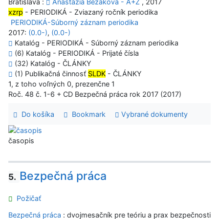
Bratislava :
Anastázia Bezáková - A+Z
, 2017
xzrp
- PERIODIKÁ - Zviazaný ročník periodika
PERIODIKÁ-Súborný záznam periodika
2017:
(0.0-)
,
(0.0-)
Katalóg - PERIODIKÁ - Súborný záznam periodika
(6) Katalóg - PERIODIKÁ - Prijaté čísla
(32) Katalóg - ČLÁNKY
(1) Publikačná činnosť
SLDK
- ČLÁNKY
1, z toho voľných 0, prezenčne 1
Roč. 48 č. 1-6 + CD Bezpečná práca rok 2017 (2017)
Do košíka
Bookmark
Vybrané dokumenty
časopis
Bezpečná práca
5.
Požičať
Bezpečná práca
: dvojmesačník pre teóriu a prax bezpečnosti