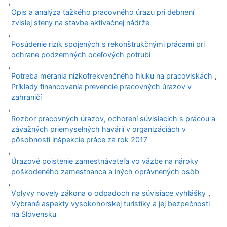
,
Opis a analýza ťažkého pracovného úrazu pri debnení
zvislej steny na stavbe aktivačnej nádrže
,
Posúdenie rizík spojených s rekonštrukčnými prácami pri
ochrane podzemných oceľových potrubí
,
Potreba merania nízkofrekvenčného hluku na pracoviskách
,
Príklady financovania prevencie pracovných úrazov v
zahraničí
,
Rozbor pracovných úrazov, ochorení súvisiacich s prácou a
závažných priemyselných havárií v organizáciách v
pôsobnosti inšpekcie práce za rok 2017
,
Úrazové poistenie zamestnávateľa vo väzbe na nároky
poškodeného zamestnanca a iných oprávnených osôb
,
Vplyvy novely zákona o odpadoch na súvisiace vyhlášky
,
Vybrané aspekty vysokohorskej turistiky a jej bezpečnosti
na Slovensku
,