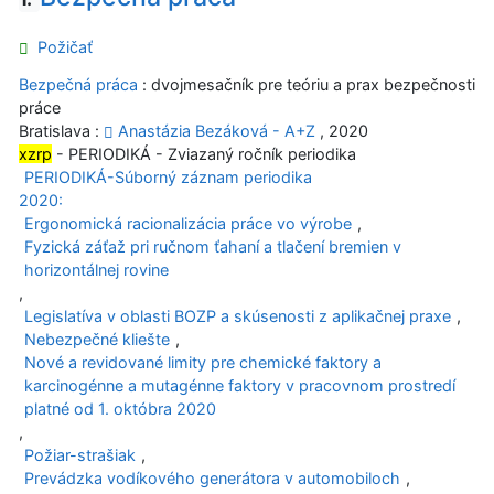
Požičať
Bezpečná práca
: dvojmesačník pre teóriu a prax bezpečnosti
práce
Bratislava :
Anastázia Bezáková - A+Z
, 2020
xzrp
- PERIODIKÁ - Zviazaný ročník periodika
PERIODIKÁ-Súborný záznam periodika
2020:
Ergonomická racionalizácia práce vo výrobe
,
Fyzická záťaž pri ručnom ťahaní a tlačení bremien v
horizontálnej rovine
,
Legislatíva v oblasti BOZP a skúsenosti z aplikačnej praxe
,
Nebezpečné kliešte
,
Nové a revidované limity pre chemické faktory a
karcinogénne a mutagénne faktory v pracovnom prostredí
platné od 1. októbra 2020
,
Požiar-strašiak
,
Prevádzka vodíkového generátora v automobiloch
,