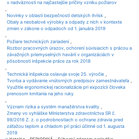
v nadväznosti na najčastejšie príčiny vzniku požiarov
,
Novinky v oblasti bezpečnosti detských ihrísk
,
Obaly a neobalové výrobky a odpady z nich v kontexte
zmien v zákone o odpadoch od 1. januára 2019
,
Požiare technických zariadení
,
Rozbor pracovných úrazov, ochorení súvisiacich s prácou a
závažných priemyselných havárií v organizáciách v
pôsobnosti inšpekcie práce za rok 2018
,
Technická inšpekcia oslavuje svoje 25. výročie
,
Tvorba a vydávanie vnútorných predpisov zamestnávateľa
,
Využitie ergonomickej racionalizácie pri expozícii človeka
prenosom kmitania na jeho ruky
,
Význam rizika a systém manažérstva kvality
,
Zmeny vo vyhláške Ministerstva zdravotníctva SR č.
99/2016 Z. z. o podrobnostiach o ochrane zdravia pred
záťažou teplom a chladom pri práci účinné od 1. augusta
2019