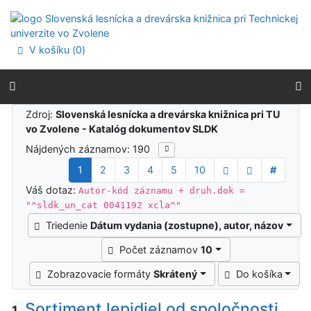
Prejsť na obsah
Prejsť na menu
Prehlásenie o webovej prístupnosti
V košíku (
0
)
Výsledky vyhľadávania
Zdroj:
Slovenská lesnícka a drevárska knižnica pri TU
vo Zvolene - Katalóg dokumentov SLDK
Nájdených záznamov: 190
1
2
3
4
5
10
#
Váš dotaz:
Autor-kód záznamu + druh.dok =
"^sldk_un_cat 0041192 xcla^"
Triedenie
Dátum vydania (zostupne), autor, názov
Počet záznamov
10
Zobrazovacie formáty
Skrátený
Do košíka
Sortiment lepidiel od spoločnosti
1.