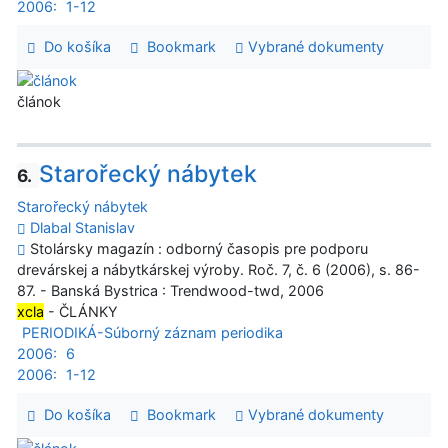
2006:
1-12
Do košíka
Bookmark
Vybrané dokumenty
článok
Starořecký nábytek
6.
Starořecký nábytek
Dlabal Stanislav
Stolársky magazín : odborný časopis pre podporu
drevárskej a nábytkárskej výroby. Roč. 7, č. 6 (2006), s. 86-
87. - Banská Bystrica : Trendwood-twd, 2006
xcla
- ČLÁNKY
PERIODIKÁ-Súborný záznam periodika
2006:
6
2006:
1-12
Do košíka
Bookmark
Vybrané dokumenty