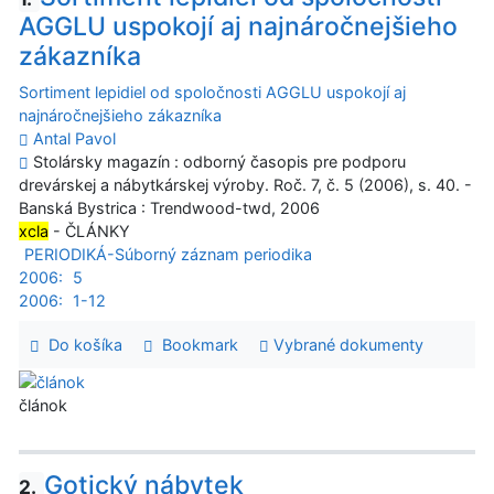
AGGLU uspokojí aj najnáročnejšieho
zákazníka
Sortiment lepidiel od spoločnosti AGGLU uspokojí aj
najnáročnejšieho zákazníka
Antal Pavol
Stolársky magazín : odborný časopis pre podporu
drevárskej a nábytkárskej výroby. Roč. 7, č. 5 (2006), s. 40. -
Banská Bystrica : Trendwood-twd, 2006
xcla
- ČLÁNKY
PERIODIKÁ-Súborný záznam periodika
2006:
5
2006:
1-12
Do košíka
Bookmark
Vybrané dokumenty
článok
Gotický nábytek
2.