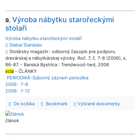
Výroba nábytku starořeckými
9.
stolaři
Výroba nábytku starořeckými stolaři
Dlabal Stanislav
Stolársky magazín : odborný časopis pre podporu
drevárskej a nábytkárskej výroby. Roč. 7, č. 7-8 (2006), s.
86-87. - Banská Bystrica : Trendwood-twd, 2006
xcla
- ČLÁNKY
PERIODIKÁ-Súborný záznam periodika
2006:
7-8
2006:
1-12
Do košíka
Bookmark
Vybrané dokumenty
článok