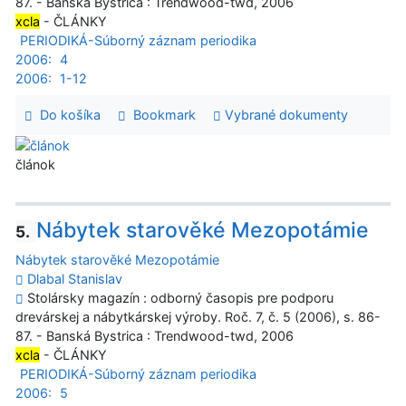
87. - Banská Bystrica : Trendwood-twd, 2006
xcla
- ČLÁNKY
PERIODIKÁ-Súborný záznam periodika
2006:
4
2006:
1-12
Do košíka
Bookmark
Vybrané dokumenty
článok
Nábytek starověké Mezopotámie
5.
Nábytek starověké Mezopotámie
Dlabal Stanislav
Stolársky magazín : odborný časopis pre podporu
drevárskej a nábytkárskej výroby. Roč. 7, č. 5 (2006), s. 86-
87. - Banská Bystrica : Trendwood-twd, 2006
xcla
- ČLÁNKY
PERIODIKÁ-Súborný záznam periodika
2006:
5