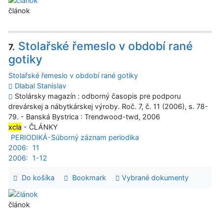
článok
Stolařské řemeslo v období rané
7.
gotiky
Stolařské řemeslo v období rané gotiky
Dlabal Stanislav
Stolársky magazín : odborný časopis pre podporu
drevárskej a nábytkárskej výroby. Roč. 7, č. 11 (2006), s. 78-
79. - Banská Bystrica : Trendwood-twd, 2006
xcla
- ČLÁNKY
PERIODIKÁ-Súborný záznam periodika
2006:
11
2006:
1-12
Do košíka
Bookmark
Vybrané dokumenty
článok