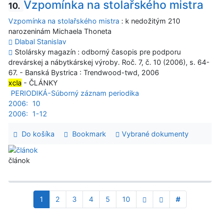
Vzpomínka na stolařského mistra
10.
Vzpomínka na stolařského mistra
: k nedožitým 210
narozeninám Michaela Thoneta
Dlabal Stanislav
Stolársky magazín : odborný časopis pre podporu
drevárskej a nábytkárskej výroby. Roč. 7, č. 10 (2006), s. 64-
67. - Banská Bystrica : Trendwood-twd, 2006
xcla
- ČLÁNKY
PERIODIKÁ-Súborný záznam periodika
2006:
10
2006:
1-12
Do košíka
Bookmark
Vybrané dokumenty
článok
1
2
3
4
5
10
#