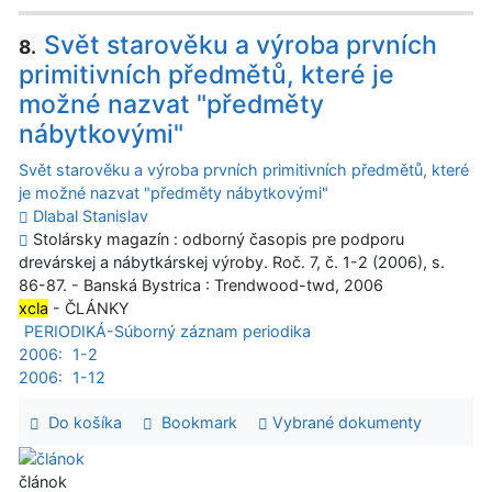
Svět starověku a výroba prvních
8.
primitivních předmětů, které je
možné nazvat "předměty
nábytkovými"
Svět starověku a výroba prvních primitivních předmětů, které
je možné nazvat "předměty nábytkovými"
Dlabal Stanislav
Stolársky magazín : odborný časopis pre podporu
drevárskej a nábytkárskej výroby. Roč. 7, č. 1-2 (2006), s.
86-87. - Banská Bystrica : Trendwood-twd, 2006
xcla
- ČLÁNKY
PERIODIKÁ-Súborný záznam periodika
2006:
1-2
2006:
1-12
Do košíka
Bookmark
Vybrané dokumenty
článok