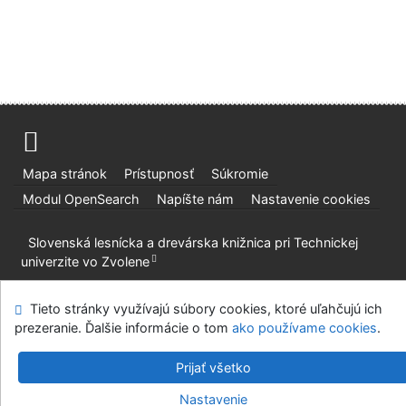
Mapa stránok
Prístupnosť
Súkromie
Modul OpenSearch
Napíšte nám
Nastavenie cookies
Slovenská lesnícka a drevárska knižnica pri Technickej
univerzite vo Zvolene
©1993-2026
IPAC
v.4.8.63a
-
Cosmotron Slovakia, s.r.o.
Tieto stránky využívajú súbory cookies, ktoré uľahčujú ich
prezeranie. Ďalšie informácie o tom
ako používame cookies
.
Prijať všetko
Nastavenie