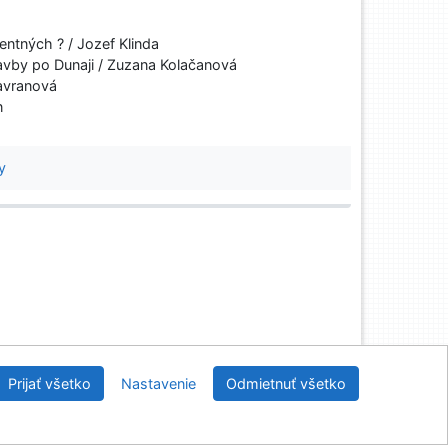
tných ? / Jozef Klinda
vby po Dunaji / Zuzana Kolačanová
Havranová
n
y
nícka a drevárska knižnica pri Technickej univerzite
Prijať všetko
Nastavenie
Odmietnuť všetko
vo Zvolene
2026
IPAC
 v.4.8.63a
-
Cosmotron Slovakia, s.r.o.