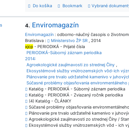
Do košíka
Bookmark
Vybrané dokument
Enviromagazín
4.
Enviromagazín
: odborno-náučný časopis o životnom
Bratislava :
Ministerstvo ŽP SR
, 2014
xjcp
- PERIODIKÁ - Prijaté čísla
PERIODIKÁ-Súborný záznam periodika
2014:
Agroekologické zaujímavosti zo strednej Číny
,
Ekosystémové služby vnútrozemských vôd-ich výz
Plánovanie pre trvalo udržateľné kamenivo v juhový
Súčasné problémy objasňovania environmentálneho 
Katalóg - PERIODIKÁ - Súborný záznam periodika
Katalóg - PERIODIKÁ - Zviazaný ročník periodika
(4) Katalóg - ČLÁNKY
Súčasné problémy objasňovania environmentálneho 
Plánovanie pre trvalo udržateľné kamenivo v juhov
Agroekologické zaujímavosti zo strednej Číny / Stan
Ekosystémové služby vnútrozemských vôd - ich vý