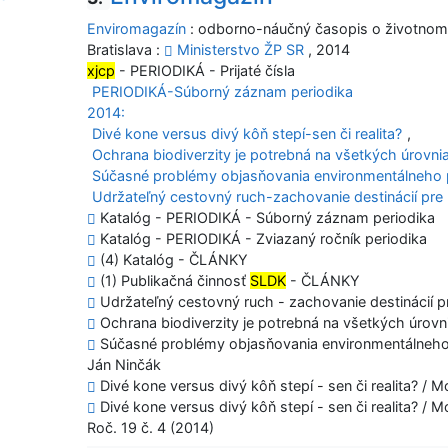
Enviromagazín
: odborno-náučný časopis o životnom
Bratislava :
Ministerstvo ŽP SR
, 2014
xjcp
- PERIODIKÁ - Prijaté čísla
PERIODIKÁ-Súborný záznam periodika
2014:
Divé kone versus divý kôň stepí-sen či realita?
,
Ochrana biodiverzity je potrebná na všetkých úrovni
Súčasné problémy objasňovania environmentálneho 
Udržateľný cestovný ruch-zachovanie destinácií pre
Katalóg - PERIODIKÁ - Súborný záznam periodika
Katalóg - PERIODIKÁ - Zviazaný ročník periodika
(4) Katalóg - ČLÁNKY
(1) Publikačná činnosť
SLDK
- ČLÁNKY
Udržateľný cestovný ruch - zachovanie destinácií p
Ochrana biodiverzity je potrebná na všetkých úrovni
Súčasné problémy objasňovania environmentálneho p
Ján Ninčák
Divé kone versus divý kôň stepí - sen či realita? / M
Divé kone versus divý kôň stepí - sen či realita? / M
Roč. 19 č. 4 (2014)