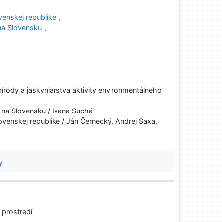
enskej republike
,
na Slovensku
,
rody a jaskyniarstva aktivity environmentálneho
na Slovensku / Ivana Suchá
enskej republike / Ján Černecký, Andrej Saxa,
y
 prostredí