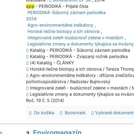
xjcp
- PERIODIKÁ - Prijaté čísla
PERIODIKÁ-Súborný záznam periodika
2014:
Agro-environmentálne indikátory
,
Horské riečne biotopy a ich obnova
,
Integrovaná zeleň-budúcnosť zelene v mestách
,
Legislatívne zmeny a dokumenty týkajúce sa invázn
Katalóg - PERIODIKÁ - Súborný záznam periodika
Katalóg - PERIODIKÁ - Zviazaný ročník periodika
(4) Katalóg - ČLÁNKY
Horské riečne biotopy a ich obnova / Tereza Thomps
Agro-environmentálne indikátory : difúzne znečis
poľnohospodárstva / Radoslav Bujnovský
Integrovaná zeleň - budúcnosť zelene v mestách /
Legislatívne zmeny a dokumenty týkajúce sa inváz
Roč. 19 č. 5 (2014)
Do košíka
Bookmark
Vybrané dokument
Enviromagazín
3.