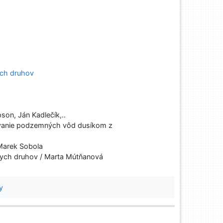
ych druhov
on, Ján Kadlečík,..
ťovanie podzemných vôd dusíkom z
 Marek Sobola
nych druhov / Marta Mútňanová
y