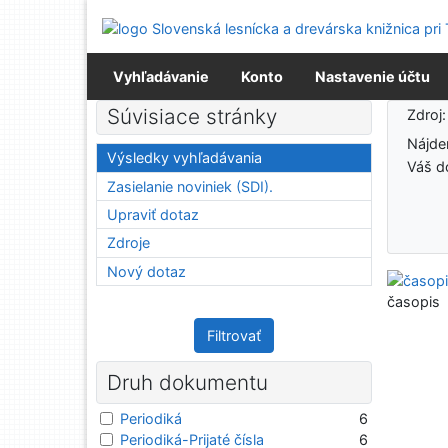
Prejsť na obsah
Prejsť na menu
Prehlásenie o webovej prístupnosti
Vyhľadávanie
Konto
Nastavenie účtu
Výsledky vyhľadávania
Súvisiace stránky
Zdroj
Nájd
Výsledky vyhľadávania
Váš d
Zasielanie noviniek (SDI).
Upraviť dotaz
Zdroje
Nový dotaz
časopis
Filtrovať
Druh dokumentu
Periodiká
6
Periodiká-Prijaté čísla
6