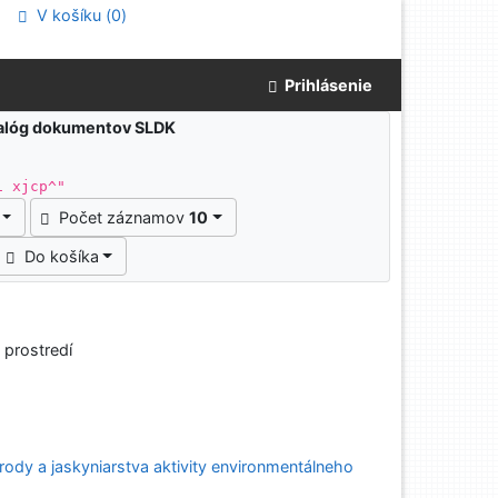
V košíku (
0
)
Prihlásenie
atalóg dokumentov SLDK
1 xjcp^"
Počet záznamov
10
Do košíka
 prostredí
ody a jaskyniarstva aktivity environmentálneho