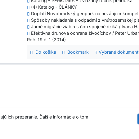
Katalóg - PERIODIKÁ - Zviazaný ročník periodika
(4) Katalóg - ČLÁNKY
Doplatí Novohradský geopark na nezáujem kompeten
Spôsoby nakladania s odpadmi z vnútrozemskej pla
Jarné migrácie žiab a s ňou spojené riziká / Ivana 
Efektívna druhová ochrana živočíchov / Peter Urba
Roč. 19 č. 1 (2014)
Do košíka
Bookmark
Vybrané dokument
ujú ich prezeranie. Ďalšie informácie o tom
Slovenská les
tupnosť
Súkromie
Modul OpenSearch
venie cookies
©1993-