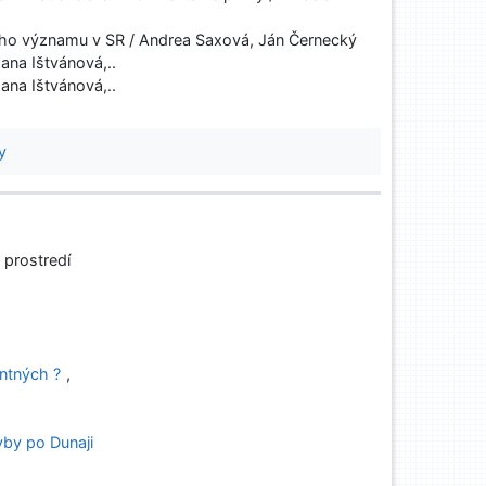
ho významu v SR / Andrea Saxová, Ján Černecký
ana Ištvánová,..
ana Ištvánová,..
y
 prostredí
ntných ?
,
by po Dunaji