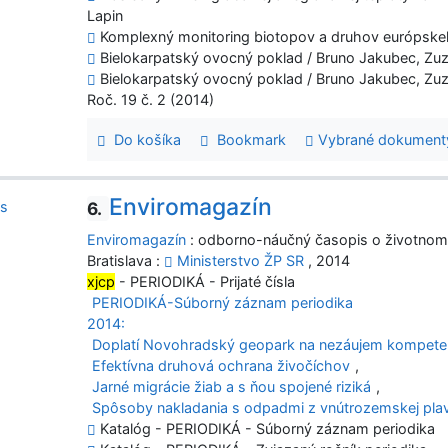
Lapin
Komplexný monitoring biotopov a druhov európske
Bielokarpatský ovocný poklad / Bruno Jakubec, Zuz
Bielokarpatský ovocný poklad / Bruno Jakubec, Zuz
Roč. 19 č. 2 (2014)
Do košíka
Bookmark
Vybrané dokument
Enviromagazín
6.
Enviromagazín
: odborno-náučný časopis o životnom
Bratislava :
Ministerstvo ŽP SR
, 2014
xjcp
- PERIODIKÁ - Prijaté čísla
PERIODIKÁ-Súborný záznam periodika
2014:
Doplatí Novohradský geopark na nezáujem kompete
Efektívna druhová ochrana živočíchov
,
Jarné migrácie žiab a s ňou spojené riziká
,
Spôsoby nakladania s odpadmi z vnútrozemskej plav
Katalóg - PERIODIKÁ - Súborný záznam periodika