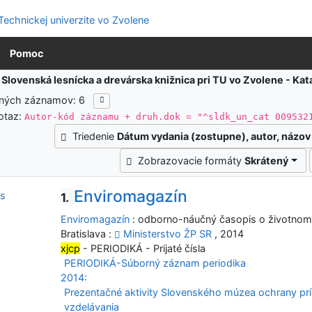
Pomoc
:
Slovenská lesnícka a drevárska knižnica pri TU vo Zvolene - K
ených záznamov: 6
otaz:
Autor-kód záznamu + druh.dok = "^sldk_un_cat 009532
Triedenie
Dátum vydania (zostupne), autor, názov
Zobrazovacie formáty
Skrátený
Enviromagazín
1.
Enviromagazín
: odborno-náučný časopis o životnom
Bratislava :
Ministerstvo ŽP SR
, 2014
xjcp
- PERIODIKÁ - Prijaté čísla
PERIODIKÁ-Súborný záznam periodika
2014:
Prezentačné aktivity Slovenského múzea ochrany prír
vzdelávania