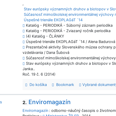
,
Stav európsky významných druhov a biotopov v Slov
Súčasnosť mimoškolskej environmentálnej výchovy 
Úspešné trienále EKOPLAGáT ´14
Katalóg - PERIODIKÁ - Súborný záznam periodika
Katalóg - PERIODIKÁ - Zviazaný ročník periodika
(4) Katalóg - ČLÁNKY
Úspešné trienále EKOPLAGáT ´14 / Alena Badurová
Prezentačné aktivity Slovenského múzea ochrany prí
vzdelávania / Dana Šubová
Súčasnosť mimoškolskej environmentálnej výchovy 
Stav európsky významných druhov a biotopov v Slov
Janka..
Roč. 19 č. 6 (2014)
Do košíka
Bookmark
Vybrané dokument
Enviromagazín
2.
Enviromagazín
: odborno-náučný časopis o životnom
Bratislava :
Ministerstvo ŽP SR
, 2014