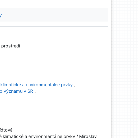
y
 prostredí
é klimatické a environmentálne prvky
,
ho významu v SR
,
ídtová
é klimatické a environmentálne prvky / Miroslav