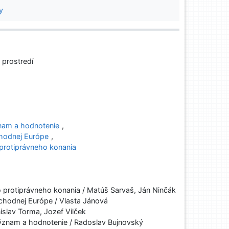
y
 prostredí
nam a hodnotenie
,
chodnej Európe
,
protiprávneho konania
protiprávneho konania / Matúš Sarvaš, Ján Ninčák
ýchodnej Európe / Vlasta Jánová
islav Torma, Jozef Vilček
znam a hodnotenie / Radoslav Bujnovský