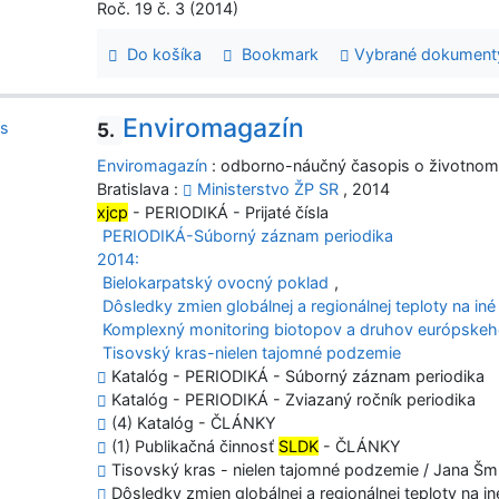
Roč. 19 č. 3 (2014)
Do košíka
Bookmark
Vybrané dokument
Enviromagazín
5.
Enviromagazín
: odborno-náučný časopis o životnom
Bratislava :
Ministerstvo ŽP SR
, 2014
xjcp
- PERIODIKÁ - Prijaté čísla
PERIODIKÁ-Súborný záznam periodika
2014:
Bielokarpatský ovocný poklad
,
Dôsledky zmien globálnej a regionálnej teploty na in
Komplexný monitoring biotopov a druhov európske
Tisovský kras-nielen tajomné podzemie
Katalóg - PERIODIKÁ - Súborný záznam periodika
Katalóg - PERIODIKÁ - Zviazaný ročník periodika
(4) Katalóg - ČLÁNKY
(1) Publikačná činnosť
SLDK
- ČLÁNKY
Tisovský kras - nielen tajomné podzemie / Jana Šm
Dôsledky zmien globálnej a regionálnej teploty na in