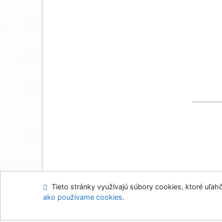
Tieto stránky využívajú súbory cookies, ktoré uľahč
Mapa stránok
Prís
ako používame cookies
.
Napíšte nám
Nasta