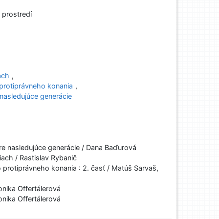
 prostredí
ach
,
protiprávneho konania
,
 nasledujúce generácie
re nasledujúce generácie / Dana Baďurová
ach / Rastislav Rybanič
rotiprávneho konania : 2. časť / Matúš Sarvaš,
onika Offertálerová
onika Offertálerová