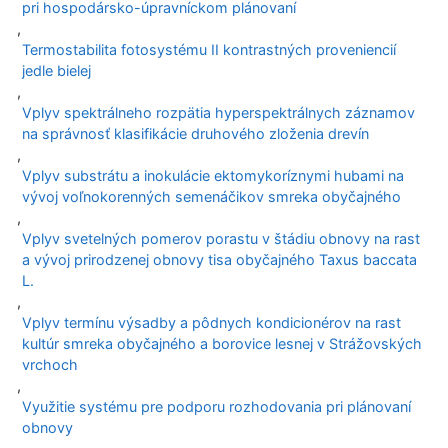
pri hospodársko-úpravníckom plánovaní
,
Termostabilita fotosystému II kontrastných proveniencií
jedle bielej
,
Vplyv spektrálneho rozpätia hyperspektrálnych záznamov
na správnosť klasifikácie druhového zloženia drevín
,
Vplyv substrátu a inokulácie ektomykoríznymi hubami na
vývoj voľnokorenných semenáčikov smreka obyčajného
,
Vplyv svetelných pomerov porastu v štádiu obnovy na rast
a vývoj prirodzenej obnovy tisa obyčajného Taxus baccata
L.
,
Vplyv termínu výsadby a pôdnych kondicionérov na rast
kultúr smreka obyčajného a borovice lesnej v Strážovských
vrchoch
,
Využitie systému pre podporu rozhodovania pri plánovaní
obnovy