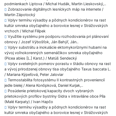
podmienkach Liptova / Michal Hudák, Martin Lieskovský,..
Zobrazovanie digitálnych lesníckych máp na internete /
Martin Zápotocký
Vplyv termínu výsadby a pôdnych kondicionérov na rast
kultúr smreka obyčajného a borovice lesnej v Strážovských
vrchoch / Michal Filípek
Využitie systému pre podporu rozhodovania pri plánovaní
obnovy / Jozef Výbošťok, Ján Bahýľ, Ján..
Vplyv substrátu a inokulácie ektomykoríznymi hubami na
vývoj voľnokorenných semenáčikov smreka obyčajného
(Picea abies [L.] Karst.) / Matúš Sendecký
Vplyv svetelných pomerov porastu v štádiu obnovy na rast
a vývoj prirodzenej obnovy tisa obyčajného Taxus baccata L.
/ Mariana Kýpeťová, Peter Jaloviar
Termostabilita fotosystému II kontrastných proveniencií
jedle bielej / Alena Konôpková, Daniel Kurjak,..
Posúdenie prietokovej kapacity dvoch vybraných
prietokových profilov bystriny Gidra v intraviláne obce Píla
(Malé Karpaty) / Ivan Hapčo
Vplyv termínu výsadby a pôdnych kondicionérov na rast
kultúr smreka obyčajného a borovice lesnej v Strážovských