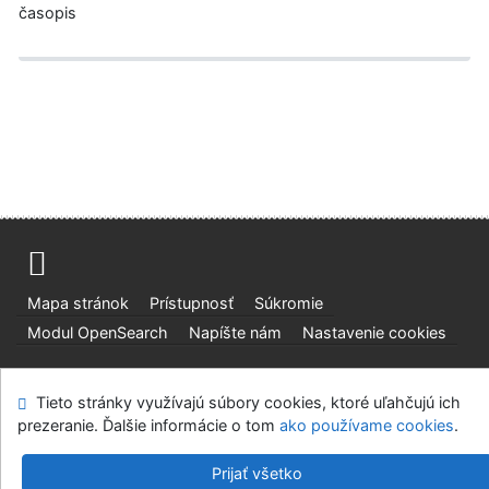
časopis
Mapa stránok
Prístupnosť
Súkromie
Modul OpenSearch
Napíšte nám
Nastavenie cookies
Slovenská lesnícka a drevárska knižnica pri Technickej
Tieto stránky využívajú súbory cookies, ktoré uľahčujú ich
univerzite vo Zvolene
prezeranie. Ďalšie informácie o tom
ako používame cookies
.
©1993-2026
IPAC
v.4.8.63a
-
Cosmotron Slovakia, s.r.o.
Prijať všetko