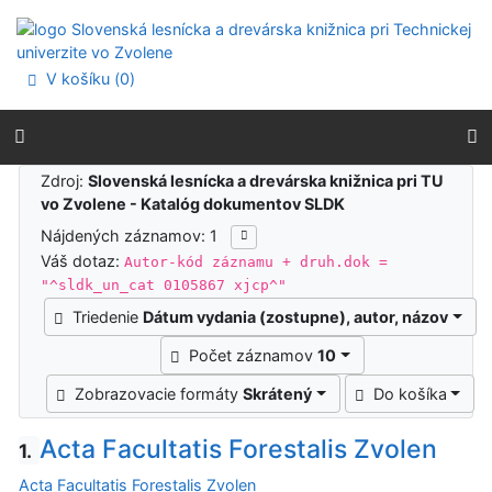
Prejsť na obsah
Prejsť na menu
Prehlásenie o webovej prístupnosti
V košíku (
0
)
Výsledky vyhľadávania
Zdroj:
Slovenská lesnícka a drevárska knižnica pri TU
vo Zvolene - Katalóg dokumentov SLDK
Nájdených záznamov: 1
Váš dotaz:
Autor-kód záznamu + druh.dok =
"^sldk_un_cat 0105867 xjcp^"
Triedenie
Dátum vydania (zostupne), autor, názov
Počet záznamov
10
Zobrazovacie formáty
Skrátený
Do košíka
Acta Facultatis Forestalis Zvolen
1.
Acta Facultatis Forestalis Zvolen