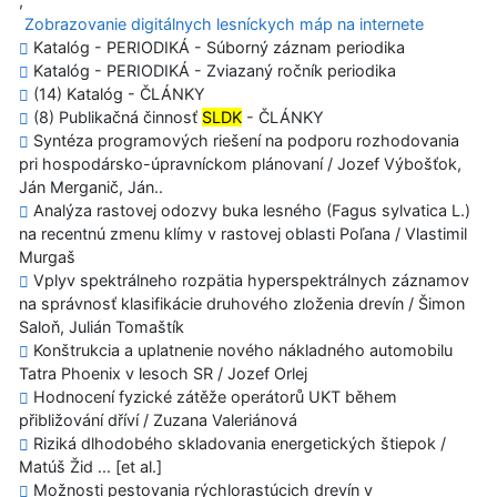
,
Zobrazovanie digitálnych lesníckych máp na internete
Katalóg - PERIODIKÁ - Súborný záznam periodika
Katalóg - PERIODIKÁ - Zviazaný ročník periodika
(14) Katalóg - ČLÁNKY
(8) Publikačná činnosť
SLDK
- ČLÁNKY
Syntéza programových riešení na podporu rozhodovania
pri hospodársko-úpravníckom plánovaní / Jozef Výbošťok,
Ján Merganič, Ján..
Analýza rastovej odozvy buka lesného (Fagus sylvatica L.)
na recentnú zmenu klímy v rastovej oblasti Poľana / Vlastimil
Murgaš
Vplyv spektrálneho rozpätia hyperspektrálnych záznamov
na správnosť klasifikácie druhového zloženia drevín / Šimon
Saloň, Julián Tomaštík
Konštrukcia a uplatnenie nového nákladného automobilu
Tatra Phoenix v lesoch SR / Jozef Orlej
Hodnocení fyzické zátěže operátorů UKT během
přibližování dříví / Zuzana Valeriánová
Riziká dlhodobého skladovania energetických štiepok /
Matúš Žid ... [et al.]
Možnosti pestovania rýchlorastúcich drevín v