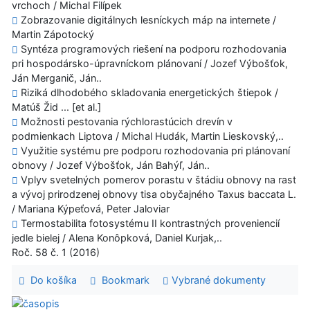
vrchoch / Michal Filípek
Zobrazovanie digitálnych lesníckych máp na internete /
Martin Zápotocký
Syntéza programových riešení na podporu rozhodovania
pri hospodársko-úpravníckom plánovaní / Jozef Výbošťok,
Ján Merganič, Ján..
Riziká dlhodobého skladovania energetických štiepok /
Matúš Žid ... [et al.]
Možnosti pestovania rýchlorastúcich drevín v
podmienkach Liptova / Michal Hudák, Martin Lieskovský,..
Využitie systému pre podporu rozhodovania pri plánovaní
obnovy / Jozef Výbošťok, Ján Bahýľ, Ján..
Vplyv svetelných pomerov porastu v štádiu obnovy na rast
a vývoj prirodzenej obnovy tisa obyčajného Taxus baccata L.
/ Mariana Kýpeťová, Peter Jaloviar
Termostabilita fotosystému II kontrastných proveniencií
jedle bielej / Alena Konôpková, Daniel Kurjak,..
Roč. 58 č. 1 (2016)
Do košíka
Bookmark
Vybrané dokumenty