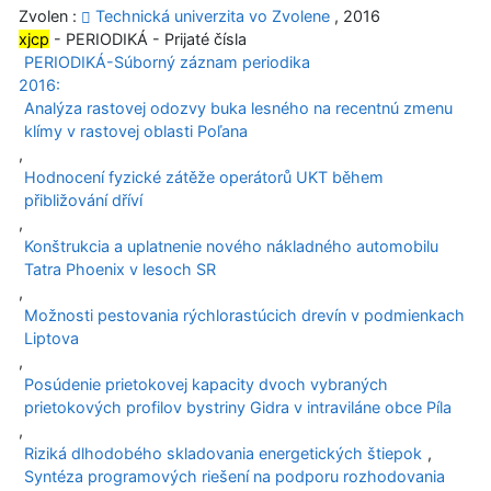
Zvolen :
Technická univerzita vo Zvolene
, 2016
xjcp
- PERIODIKÁ - Prijaté čísla
PERIODIKÁ-Súborný záznam periodika
2016:
Analýza rastovej odozvy buka lesného na recentnú zmenu
klímy v rastovej oblasti Poľana
,
Hodnocení fyzické zátěže operátorů UKT během
přibližování dříví
,
Konštrukcia a uplatnenie nového nákladného automobilu
Tatra Phoenix v lesoch SR
,
Možnosti pestovania rýchlorastúcich drevín v podmienkach
Liptova
,
Posúdenie prietokovej kapacity dvoch vybraných
prietokových profilov bystriny Gidra v intraviláne obce Píla
,
Riziká dlhodobého skladovania energetických štiepok
,
Syntéza programových riešení na podporu rozhodovania