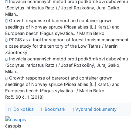
Inovácia ochranných metód proti podkôrnikovi dubovému
(Scolytus intricatus Ratz.) / Jozef Rozkošný, Juraj Galko,
Milan..
Growth response of bareroot and container grown
seedlings of Norway spruce (Picea abies [L.] Karst.) and
European beech (Fagus sylvatica.. / Martin Belko
PPGIS as a tool for support of forest tourism management:
a case study for the territory of the Low Tatras / Martin
Zápotocký
Inovácia ochranných metód proti podkôrnikovi dubovému
(Scolytus intricatus Ratz.) / Jozef Rozkošný, Juraj Galko,
Milan..
Growth response of bareroot and container grown
seedlings of Norway spruce (Picea abies [L.] Karst.) and
European beech (Fagus sylvatica.. / Martin Belko
Roč. 60 č. 1 (2018)
Do košíka
Bookmark
Vybrané dokumenty
časopis