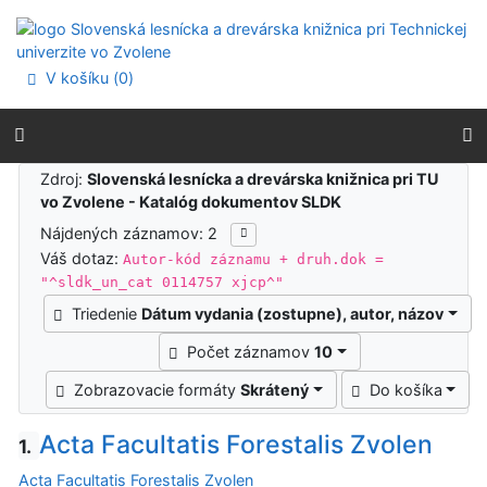
Prejsť na obsah
Prejsť na menu
Prehlásenie o webovej prístupnosti
V košíku (
0
)
Výsledky vyhľadávania
Zdroj:
Slovenská lesnícka a drevárska knižnica pri TU
vo Zvolene - Katalóg dokumentov SLDK
Nájdených záznamov: 2
Váš dotaz:
Autor-kód záznamu + druh.dok =
"^sldk_un_cat 0114757 xjcp^"
Triedenie
Dátum vydania (zostupne), autor, názov
Počet záznamov
10
Zobrazovacie formáty
Skrátený
Do košíka
Acta Facultatis Forestalis Zvolen
1.
Acta Facultatis Forestalis Zvolen