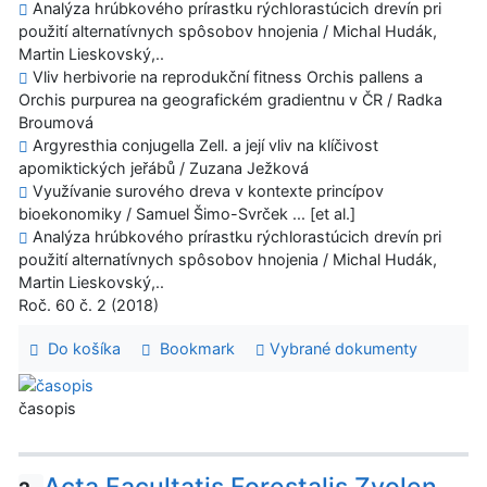
Analýza hrúbkového prírastku rýchlorastúcich drevín pri
použití alternatívnych spôsobov hnojenia / Michal Hudák,
Martin Lieskovský,..
Vliv herbivorie na reprodukční fitness Orchis pallens a
Orchis purpurea na geografickém gradientnu v ČR / Radka
Broumová
Argyresthia conjugella Zell. a její vliv na klíčivost
apomiktických jeřábů / Zuzana Ježková
Využívanie surového dreva v kontexte princípov
bioekonomiky / Samuel Šimo-Svrček ... [et al.]
Analýza hrúbkového prírastku rýchlorastúcich drevín pri
použití alternatívnych spôsobov hnojenia / Michal Hudák,
Martin Lieskovský,..
Roč. 60 č. 2 (2018)
Do košíka
Bookmark
Vybrané dokumenty
časopis
Acta Facultatis Forestalis Zvolen