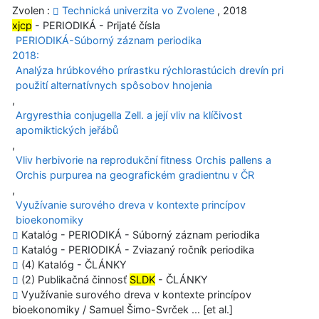
Zvolen :
Technická univerzita vo Zvolene
, 2018
xjcp
- PERIODIKÁ - Prijaté čísla
PERIODIKÁ-Súborný záznam periodika
2018:
Analýza hrúbkového prírastku rýchlorastúcich drevín pri
použití alternatívnych spôsobov hnojenia
,
Argyresthia conjugella Zell. a její vliv na klíčivost
apomiktických jeřábů
,
Vliv herbivorie na reprodukční fitness Orchis pallens a
Orchis purpurea na geografickém gradientnu v ČR
,
Využívanie surového dreva v kontexte princípov
bioekonomiky
Katalóg - PERIODIKÁ - Súborný záznam periodika
Katalóg - PERIODIKÁ - Zviazaný ročník periodika
(4) Katalóg - ČLÁNKY
(2) Publikačná činnosť
SLDK
- ČLÁNKY
Využívanie surového dreva v kontexte princípov
bioekonomiky / Samuel Šimo-Svrček ... [et al.]