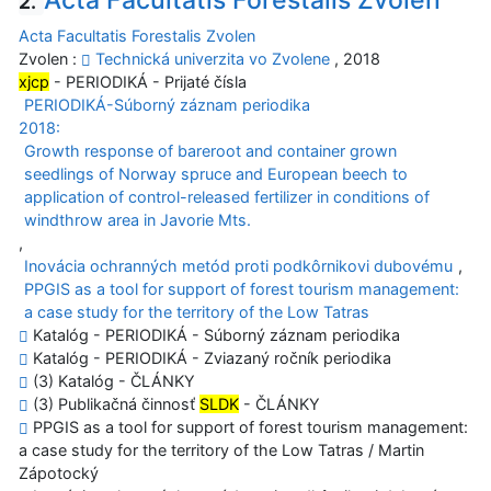
2.
Acta Facultatis Forestalis Zvolen
Zvolen :
Technická univerzita vo Zvolene
, 2018
xjcp
- PERIODIKÁ - Prijaté čísla
PERIODIKÁ-Súborný záznam periodika
2018:
Growth response of bareroot and container grown
seedlings of Norway spruce and European beech to
application of control-released fertilizer in conditions of
windthrow area in Javorie Mts.
,
Inovácia ochranných metód proti podkôrnikovi dubovému
,
PPGIS as a tool for support of forest tourism management:
a case study for the territory of the Low Tatras
Katalóg - PERIODIKÁ - Súborný záznam periodika
Katalóg - PERIODIKÁ - Zviazaný ročník periodika
(3) Katalóg - ČLÁNKY
(3) Publikačná činnosť
SLDK
- ČLÁNKY
PPGIS as a tool for support of forest tourism management:
a case study for the territory of the Low Tatras / Martin
Zápotocký