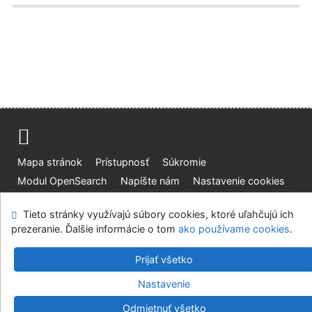
Mapa stránok
Prístupnosť
Súkromie
Modul OpenSearch
Napíšte nám
Nastavenie cookies
Tieto stránky využívajú súbory cookies, ktoré uľahčujú ich
Slovenská lesnícka a drevárska knižnica pri Technickej
prezeranie. Ďalšie informácie o tom
ako používame cookies
.
univerzite vo Zvolene
©1993-2026
IPAC
v.4.8.63a
-
Cosmotron Slovakia, s.r.o.
Prijať všetko
Nastavenie
Odmietnuť všetko