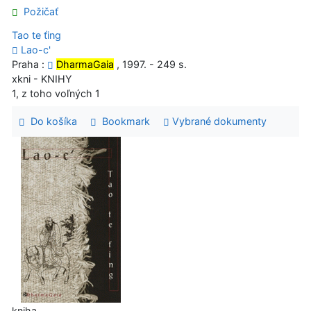
Požičať
Tao te ťing
Lao-c'
Praha :
DharmaGaia
, 1997. - 249 s.
xkni - KNIHY
1, z toho voľných 1
Do košíka
Bookmark
Vybrané dokumenty
kniha