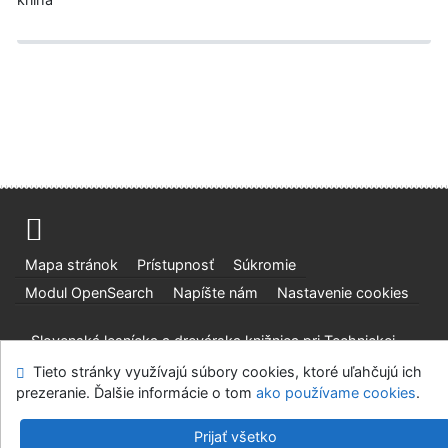
Mapa stránok
Prístupnosť
Súkromie
Modul OpenSearch
Napíšte nám
Nastavenie cookies
Slovenská lesnícka a drevárska knižnica pri Technickej
univerzite vo Zvolene
Tieto stránky využívajú súbory cookies, ktoré uľahčujú ich
©1993-2026
IPAC
v.4.8.63a
-
Cosmotron Slovakia, s.r.o.
prezeranie. Ďalšie informácie o tom
ako používame cookies
.
Prijať všetko