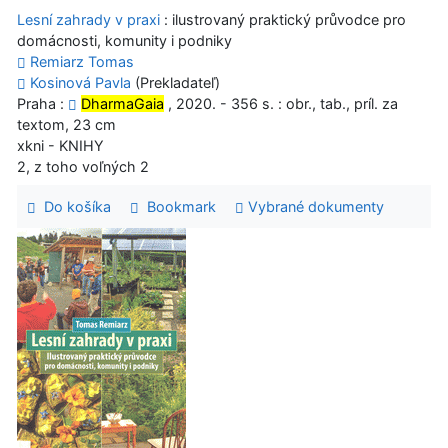
Lesní zahrady v praxi
: ilustrovaný praktický průvodce pro
domácnosti, komunity i podniky
Remiarz Tomas
Kosinová Pavla
(Prekladateľ)
Praha :
DharmaGaia
, 2020. - 356 s. : obr., tab., príl. za
textom, 23 cm
xkni - KNIHY
2, z toho voľných 2
Do košíka
Bookmark
Vybrané dokumenty