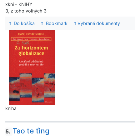
xkni - KNIHY
3, z toho voľných 3
Do košíka
Bookmark
Vybrané dokumenty
kniha
Tao te ťing
5.