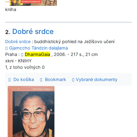
kniha
Dobré srdce
2.
Dobré srdce
: buddhistický pohled na Ježíšovo učení
Gjamccho Tändzin dalajlama
Praha :
DharmaGaia
, 2006. - 217 s., 21 cm
xkni - KNIHY
1, z toho voľných 0
Do košíka
Bookmark
Vybrané dokumenty