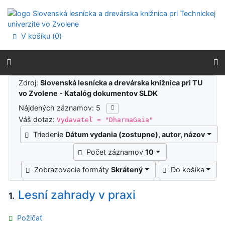
Prejsť na obsah
Prejsť na menu
Prehlásenie o webovej prístupnosti
V košíku (
0
)
Výsledky vyhľadávania
Zdroj:
Slovenská lesnícka a drevárska knižnica pri TU
vo Zvolene - Katalóg dokumentov SLDK
Nájdených záznamov: 5
Váš dotaz:
Vydavateľ = "DharmaGaia"
Triedenie
Dátum vydania (zostupne), autor, názov
Počet záznamov
10
Zobrazovacie formáty
Skrátený
Do košíka
Lesní zahrady v praxi
1.
Požičať