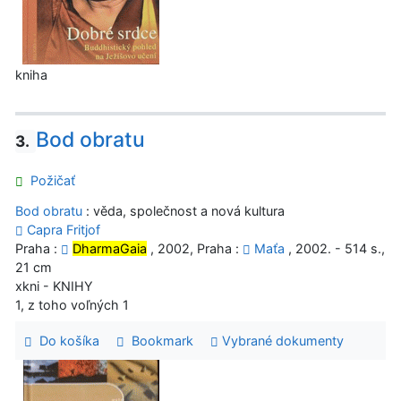
kniha
Bod obratu
3.
Požičať
Bod obratu
: věda, společnost a nová kultura
Capra Fritjof
Praha :
DharmaGaia
, 2002, Praha :
Maťa
, 2002. - 514 s.,
21 cm
xkni - KNIHY
1, z toho voľných 1
Do košíka
Bookmark
Vybrané dokumenty