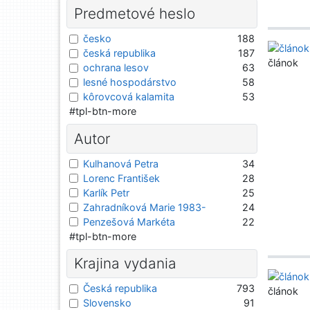
Predmetové heslo
česko
188
česká republika
187
článok
ochrana lesov
63
lesné hospodárstvo
58
kôrovcová kalamita
53
#tpl-btn-more
Autor
Kulhanová Petra
34
Lorenc František
28
Karlík Petr
25
Zahradníková Marie 1983-
24
Penzešová Markéta
22
#tpl-btn-more
Krajina vydania
Česká republika
793
článok
Slovensko
91