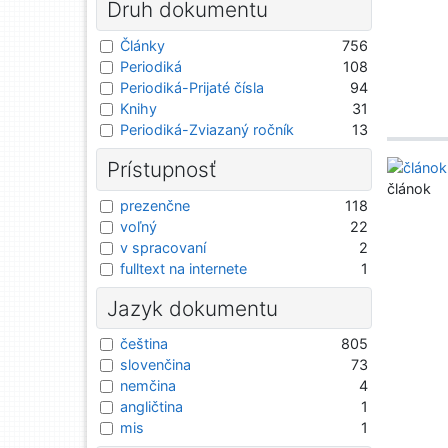
Druh dokumentu
Články
756
Periodiká
108
Periodiká-Prijaté čísla
94
Knihy
31
Periodiká-Zviazaný ročník
13
Prístupnosť
článok
prezenčne
118
voľný
22
v spracovaní
2
fulltext na internete
1
Jazyk dokumentu
čeština
805
slovenčina
73
nemčina
4
angličtina
1
mis
1