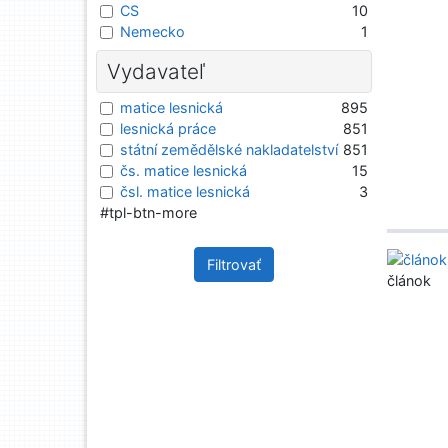
CS
10
Nemecko
1
Vydavateľ
matice lesnická
895
lesnická práce
851
státní zemědělské nakladatelství
851
čs. matice lesnická
15
čsl. matice lesnická
3
#tpl-btn-more
Filtrovať
článok