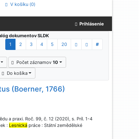
V košíku (
0
)
Prihlásenie
atalóg dokumentov SLDK
1
2
3
4
5
20
#
Počet záznamov
10
Do košíka
tus (Boerner, 1766)
u a praxi. Roč. 99, č. 12 (2020), s. Príl. 1-4
sek :
Lesnická
práce : Státní zemědělské