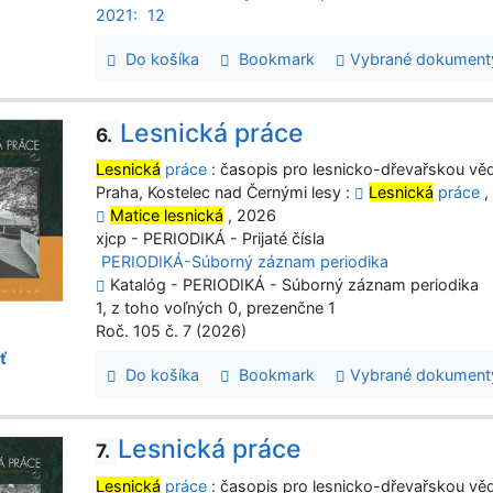
2021:
12
Do košíka
Bookmark
Vybrané dokument
Lesnická práce
6.
Lesnická
práce
: časopis pro lesnicko-dřevařskou věd
Praha, Kostelec nad Černými lesy :
Lesnická
práce
,
Matice lesnická
, 2026
xjcp - PERIODIKÁ - Prijaté čísla
PERIODIKÁ-Súborný záznam periodika
Katalóg - PERIODIKÁ - Súborný záznam periodika
1, z toho voľných 0, prezenčne 1
Roč. 105 č. 7 (2026)
ť
Do košíka
Bookmark
Vybrané dokument
Lesnická práce
7.
Lesnická
práce
: časopis pro lesnicko-dřevařskou věd