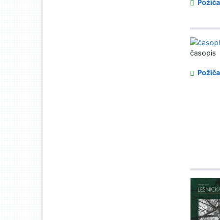
Požiča
časopis
Požiča