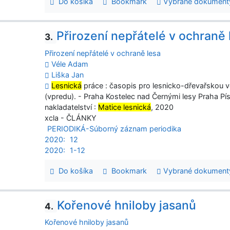
Do košíka
Bookmark
Vybrané dokument
Přirození nepřátelé v ochraně 
3.
Přirození nepřátelé v ochraně lesa
Véle Adam
Liška Jan
Lesnická
práce : časopis pro lesnicko-dřevařskou vědu
(vpredu). - Praha Kostelec nad Černými lesy Praha Pí
nakladatelství :
Matice lesnická
, 2020
xcla - ČLÁNKY
PERIODIKÁ-Súborný záznam periodika
2020:
12
2020:
1-12
Do košíka
Bookmark
Vybrané dokument
Kořenové hniloby jasanů
4.
Kořenové hniloby jasanů