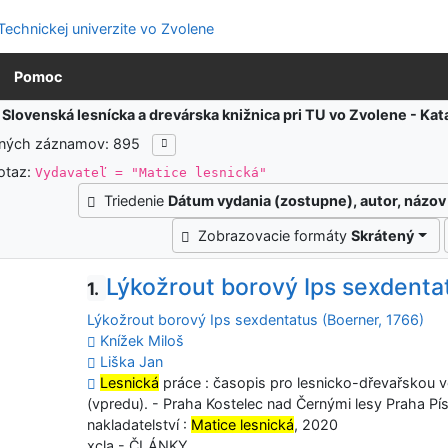
Pomoc
:
Slovenská lesnícka a drevárska knižnica pri TU vo Zvolene - K
ených záznamov: 895
otaz:
Vydavateľ = "Matice lesnická"
Triedenie
Dátum vydania (zostupne), autor, názov
Zobrazovacie formáty
Skrátený
Lýkožrout borový Ips sexdenta
1.
Lýkožrout borový Ips sexdentatus (Boerner, 1766)
Knížek Miloš
Liška Jan
Lesnická
práce : časopis pro lesnicko-dřevařskou věd
(vpredu). - Praha Kostelec nad Černými lesy Praha Pí
nakladatelství :
Matice lesnická
, 2020
xcla - ČLÁNKY