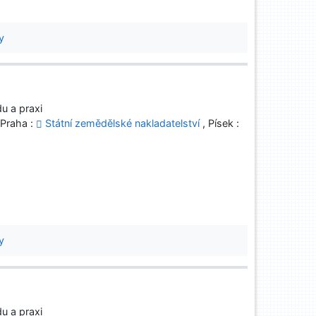
y
u a praxi
 Praha :
Státní zemědělské nakladatelství
, Písek :
y
u a praxi