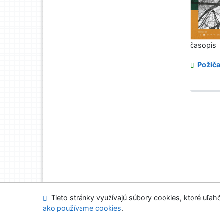
časopis
Požiča
Tieto stránky využívajú súbory cookies, ktoré uľahč
Mapa stránok
Prís
ako používame cookies
.
Napíšte nám
Nasta