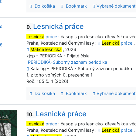
ť
Do košíka
Bookmark
Vybrané dokument
Lesnická práce
9.
Lesnická
práce
: časopis pro lesnicko-dřevařskou věd
Praha, Kostelec nad Černými lesy :
Lesnická
práce
,
ť
Matice lesnická
, 2026
xjcp - PERIODIKÁ - Prijaté čísla
PERIODIKÁ-Súborný záznam periodika
Katalóg - PERIODIKÁ - Súborný záznam periodika
1, z toho voľných 0, prezenčne 1
Roč. 105 č. 4 (2026)
Do košíka
Bookmark
Vybrané dokument
Lesnická práce
10.
Lesnická
práce
: časopis pro lesnicko-dřevařskou věd
Praha, Kostelec nad Černými lesy :
Lesnická
práce
,