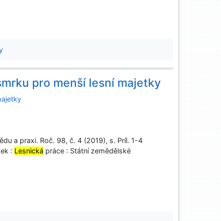
y
smrku pro menší lesní majetky
majetky
u a praxi. Roč. 98, č. 4 (2019), s. Príl. 1-4
sek :
Lesnická
práce : Státní zemědělské