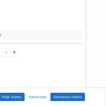
y
#
nícka a drevárska knižnica pri Technickej univerzite
Prijať všetko
Nastavenie
Odmietnuť všetko
vo Zvolene