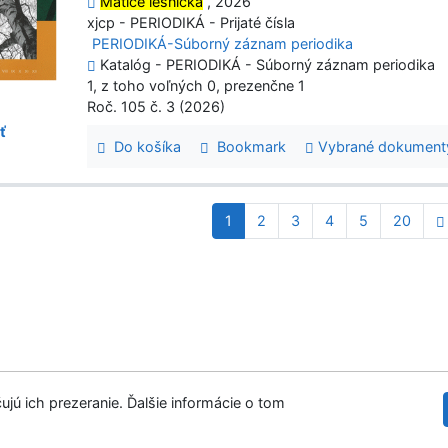
Matice lesnická
, 2026
xjcp - PERIODIKÁ - Prijaté čísla
PERIODIKÁ-Súborný záznam periodika
Katalóg - PERIODIKÁ - Súborný záznam periodika
1, z toho voľných 0, prezenčne 1
Roč. 105 č. 3 (2026)
ť
Do košíka
Bookmark
Vybrané dokument
1
2
3
4
5
20
ujú ich prezeranie. Ďalšie informácie o tom
Slovenská les
tupnosť
Súkromie
Modul OpenSearch
venie cookies