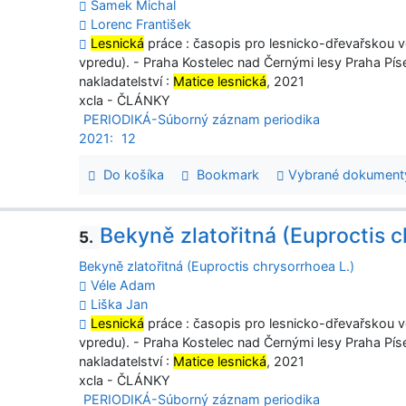
Samek Michal
Lorenc František
Lesnická
práce : časopis pro lesnicko-dřevařskou věd
vpredu). - Praha Kostelec nad Černými lesy Praha Pís
nakladatelství :
Matice lesnická
, 2021
xcla - ČLÁNKY
PERIODIKÁ-Súborný záznam periodika
2021:
12
Do košíka
Bookmark
Vybrané dokument
Bekyně zlatořitná (Euproctis c
5.
Bekyně zlatořitná (Euproctis chrysorrhoea L.)
Véle Adam
Liška Jan
Lesnická
práce : časopis pro lesnicko-dřevařskou věd
vpredu). - Praha Kostelec nad Černými lesy Praha Pís
nakladatelství :
Matice lesnická
, 2021
xcla - ČLÁNKY
PERIODIKÁ-Súborný záznam periodika