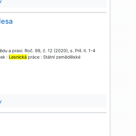
y
lesa
 a praxi. Roč. 99, č. 12 (2020), s. Príl. II. 1-4
sek :
Lesnická
práce : Státní zemědělské
y