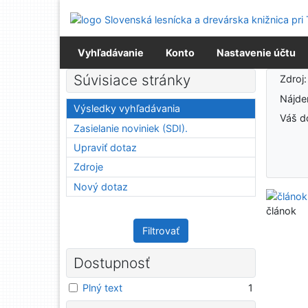
Prejsť na obsah
Prejsť na menu
Prehlásenie o webovej prístupnosti
Vyhľadávanie
Konto
Nastavenie účtu
Výsledky vyhľadávania
Súvisiace stránky
Zdroj
Nájd
Výsledky vyhľadávania
Váš d
Zasielanie noviniek (SDI).
Upraviť dotaz
Zdroje
Nový dotaz
článok
Filtrovať
Dostupnosť
Plný text
1