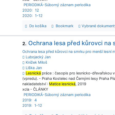
PERIODIKÁ-Súborný záznam periodika
2020:
12
2020:
1-12
Do košíka
Bookmark
Vybrané dokument
Ochrana lesa před kůrovci na 
2.
Ochrana lesa před kůrovci na smrku pro menší lesní 
Lubojacký Jan
Knížek Miloš
Liška Jan
Lesnická
práce : časopis pro lesnicko-dřevařskou věd
(vpredu). - Praha Kostelec nad Černými lesy Praha Pí
nakladatelství :
Matice lesnická
, 2019
xcla - ČLÁNKY
PERIODIKÁ-Súborný záznam periodika
2019:
4
2019:
1-12