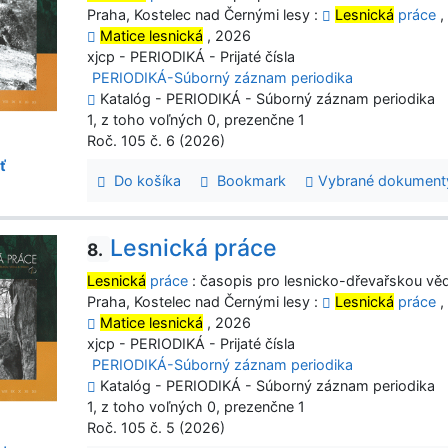
Praha, Kostelec nad Černými lesy :
Lesnická
práce
,
Matice lesnická
, 2026
xjcp - PERIODIKÁ - Prijaté čísla
PERIODIKÁ-Súborný záznam periodika
Katalóg - PERIODIKÁ - Súborný záznam periodika
1, z toho voľných 0, prezenčne 1
Roč. 105 č. 6 (2026)
ť
Do košíka
Bookmark
Vybrané dokument
Lesnická práce
8.
Lesnická
práce
: časopis pro lesnicko-dřevařskou věd
Praha, Kostelec nad Černými lesy :
Lesnická
práce
,
Matice lesnická
, 2026
xjcp - PERIODIKÁ - Prijaté čísla
PERIODIKÁ-Súborný záznam periodika
Katalóg - PERIODIKÁ - Súborný záznam periodika
1, z toho voľných 0, prezenčne 1
Roč. 105 č. 5 (2026)