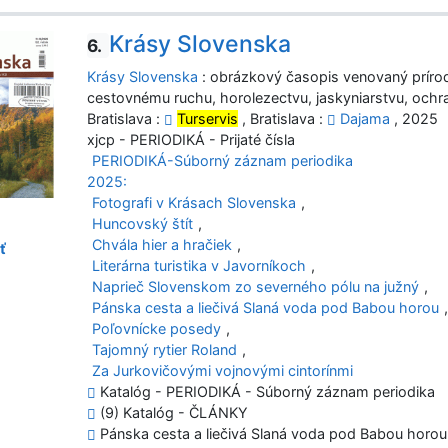
Krásy Slovenska
6.
Krásy Slovenska
: obrázkový časopis venovaný prírod
cestovnému ruchu, horolezectvu, jaskyniarstvu, ochr
Bratislava :
Turservis
, Bratislava :
Dajama
, 2025
xjcp - PERIODIKÁ - Prijaté čísla
PERIODIKÁ-Súborný záznam periodika
2025:
Fotografi v Krásach Slovenska
,
Huncovský štít
,
Chvála hier a hračiek
,
ť
Literárna turistika v Javorníkoch
,
Naprieč Slovenskom zo severného pólu na južný
,
Pánska cesta a liečivá Slaná voda pod Babou horou
,
Poľovnícke posedy
,
Tajomný rytier Roland
,
Za Jurkovičovými vojnovými cintorínmi
Katalóg - PERIODIKÁ - Súborný záznam periodika
(9) Katalóg - ČLÁNKY
Pánska cesta a liečivá Slaná voda pod Babou horo