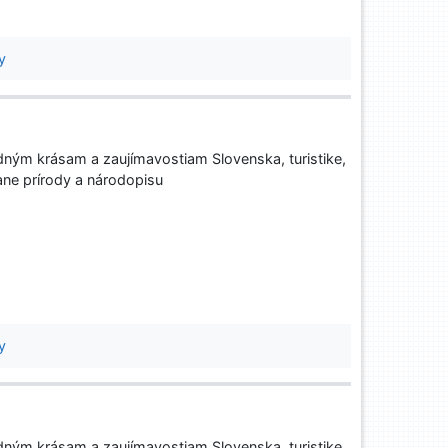
y
ným krásam a zaujímavostiam Slovenska, turistike,
ane prírody a národopisu
y
ným krásam a zaujímavostiam Slovenska, turistike,