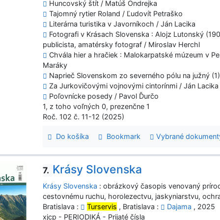
Huncovský štít / Matúš Ondrejka
Tajomný rytier Roland / Ľudovít Petraško
Literárna turistika v Javorníkoch / Ján Lacika
Fotografi v Krásach Slovenska : Alojz Lutonský (1905
publicista, amatérsky fotograf / Miroslav Herchl
Chvála hier a hračiek : Malokarpatské múzeum v Pezi
Maráky
Naprieč Slovenskom zo severného pólu na južný (1)
Za Jurkovičovými vojnovými cintorínmi / Ján Lacika
Poľovnícke posedy / Pavol Ďurčo
1, z toho voľných 0, prezenčne 1
Roč. 102 č. 11-12 (2025)
Do košíka
Bookmark
Vybrané dokument
Krásy Slovenska
7.
Krásy Slovenska
: obrázkový časopis venovaný prírod
cestovnému ruchu, horolezectvu, jaskyniarstvu, ochr
Bratislava :
Turservis
, Bratislava :
Dajama
, 2025
xjcp - PERIODIKÁ - Prijaté čísla