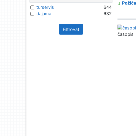
Požiča
turservis
644
dajama
632
Filtrovať
časopis