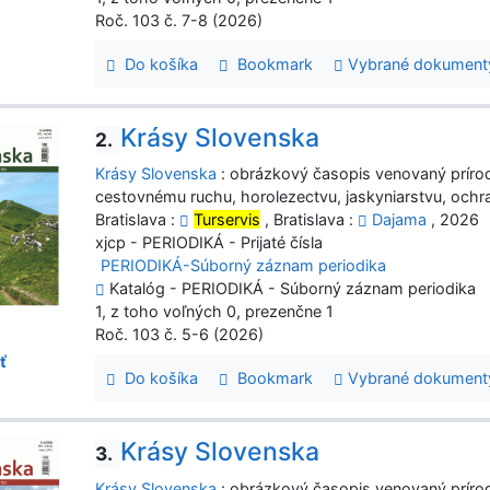
Roč. 103 č. 7-8 (2026)
Do košíka
Bookmark
Vybrané dokument
Krásy Slovenska
2.
Krásy Slovenska
: obrázkový časopis venovaný prírod
cestovnému ruchu, horolezectvu, jaskyniarstvu, ochr
Bratislava :
Turservis
, Bratislava :
Dajama
, 2026
xjcp - PERIODIKÁ - Prijaté čísla
PERIODIKÁ-Súborný záznam periodika
Katalóg - PERIODIKÁ - Súborný záznam periodika
1, z toho voľných 0, prezenčne 1
Roč. 103 č. 5-6 (2026)
ť
Do košíka
Bookmark
Vybrané dokument
Krásy Slovenska
3.
Krásy Slovenska
: obrázkový časopis venovaný prírod