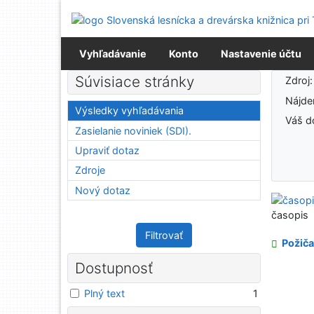
Prejsť na obsah
Prejsť na menu
Prehlásenie o webovej prístupnosti
Vyhľadávanie
Konto
Nastavenie účtu
Výsledky vyhľadávania
Súvisiace stránky
Zdroj
Nájd
Výsledky vyhľadávania
Váš d
Zasielanie noviniek (SDI).
Upraviť dotaz
Zdroje
Nový dotaz
časopis
Filtrovať
Požiča
Dostupnosť
Plný text
1