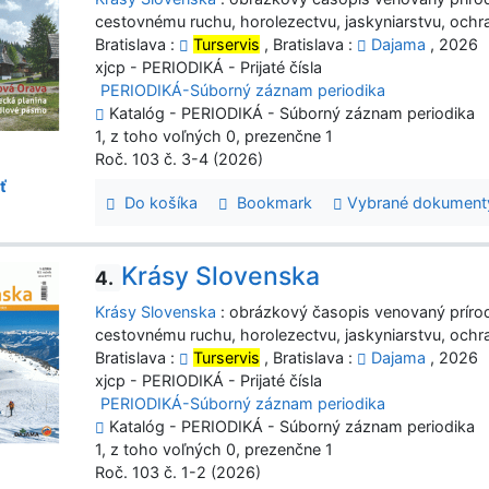
cestovnému ruchu, horolezectvu, jaskyniarstvu, ochr
Bratislava :
Turservis
, Bratislava :
Dajama
, 2026
xjcp - PERIODIKÁ - Prijaté čísla
PERIODIKÁ-Súborný záznam periodika
Katalóg - PERIODIKÁ - Súborný záznam periodika
1, z toho voľných 0, prezenčne 1
Roč. 103 č. 3-4 (2026)
ť
Do košíka
Bookmark
Vybrané dokument
Krásy Slovenska
4.
Krásy Slovenska
: obrázkový časopis venovaný prírod
cestovnému ruchu, horolezectvu, jaskyniarstvu, ochr
Bratislava :
Turservis
, Bratislava :
Dajama
, 2026
xjcp - PERIODIKÁ - Prijaté čísla
PERIODIKÁ-Súborný záznam periodika
Katalóg - PERIODIKÁ - Súborný záznam periodika
1, z toho voľných 0, prezenčne 1
Roč. 103 č. 1-2 (2026)