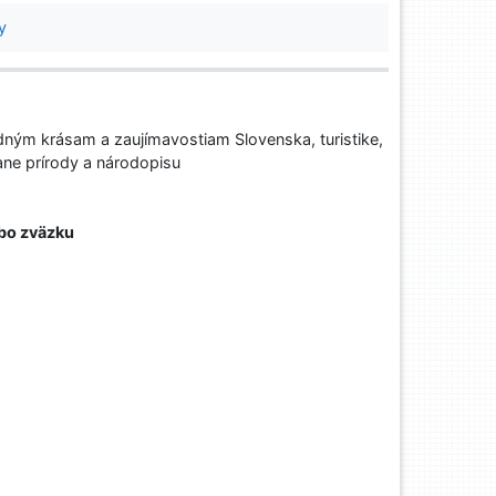
y
ným krásam a zaujímavostiam Slovenska, turistike,
ane prírody a národopisu
ebo zväzku