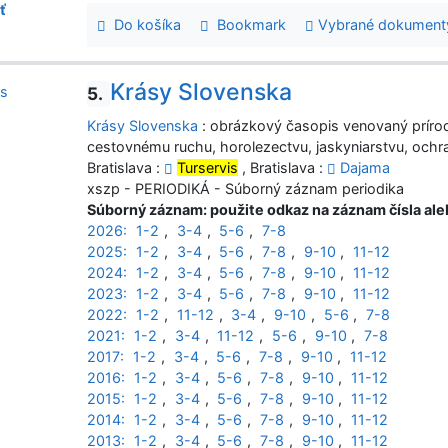
ť
Do košíka
Bookmark
Vybrané dokument
Krásy Slovenska
5.
Krásy Slovenska
: obrázkový časopis venovaný prírod
cestovnému ruchu, horolezectvu, jaskyniarstvu, ochr
Bratislava :
Turservis
, Bratislava :
Dajama
xszp - PERIODIKÁ - Súborný záznam periodika
Súborný záznam: použite odkaz na záznam čísla al
2026:
1-2
,
3-4
,
5-6
,
7-8
2025:
1-2
,
3-4
,
5-6
,
7-8
,
9-10
,
11-12
2024:
1-2
,
3-4
,
5-6
,
7-8
,
9-10
,
11-12
2023:
1-2
,
3-4
,
5-6
,
7-8
,
9-10
,
11-12
2022:
1-2
,
11-12
,
3-4
,
9-10
,
5-6
,
7-8
2021:
1-2
,
3-4
,
11-12
,
5-6
,
9-10
,
7-8
2017:
1-2
,
3-4
,
5-6
,
7-8
,
9-10
,
11-12
2016:
1-2
,
3-4
,
5-6
,
7-8
,
9-10
,
11-12
2015:
1-2
,
3-4
,
5-6
,
7-8
,
9-10
,
11-12
2014:
1-2
,
3-4
,
5-6
,
7-8
,
9-10
,
11-12
2013:
1-2
,
3-4
,
5-6
,
7-8
,
9-10
,
11-12