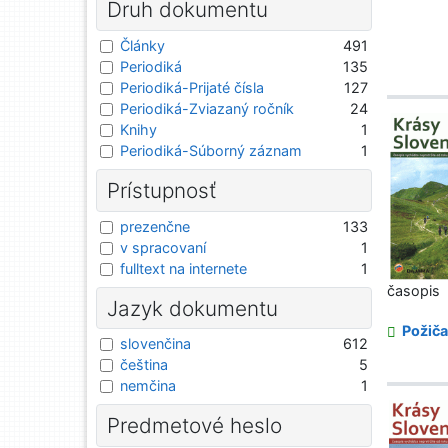
Druh dokumentu
Články
491
Periodiká
135
Periodiká-Prijaté čísla
127
Periodiká-Zviazaný ročník
24
Knihy
1
Periodiká-Súborný záznam
1
Prístupnosť
prezenčne
133
v spracovaní
1
fulltext na internete
1
časopis
Jazyk dokumentu
Požiča
slovenčina
612
čeština
5
nemčina
1
Predmetové heslo