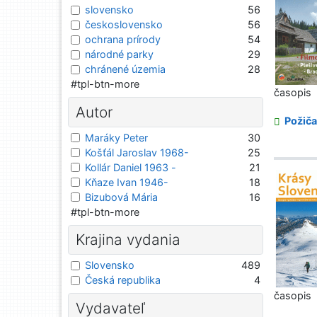
slovensko
56
československo
56
ochrana prírody
54
národné parky
29
chránené územia
28
#tpl-btn-more
časopis
Autor
Požiča
Maráky Peter
30
Košťál Jaroslav 1968-
25
Kollár Daniel 1963 -
21
Kňaze Ivan 1946-
18
Bizubová Mária
16
#tpl-btn-more
Krajina vydania
Slovensko
489
Česká republika
4
časopis
Vydavateľ