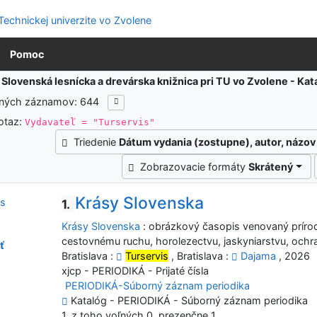
Pomoc
:
Slovenská lesnícka a drevárska knižnica pri TU vo Zvolene - K
ených záznamov: 644
otaz:
Vydavateľ = "Turservis"
Triedenie
Dátum vydania (zostupne), autor, názov
Zobrazovacie formáty
Skrátený
Krásy Slovenska
1.
Krásy Slovenska
: obrázkový časopis venovaný prírod
cestovnému ruchu, horolezectvu, jaskyniarstvu, ochr
ť
Bratislava :
Turservis
, Bratislava :
Dajama
, 2026
xjcp - PERIODIKÁ - Prijaté čísla
PERIODIKÁ-Súborný záznam periodika
Katalóg - PERIODIKÁ - Súborný záznam periodika
1, z toho voľných 0, prezenčne 1