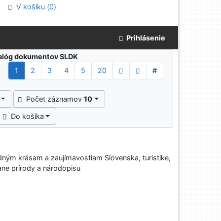
V košíku (
0
)
Prihlásenie
atalóg dokumentov SLDK
1
2
3
4
5
20
#
Počet záznamov
10
Do košíka
ným krásam a zaujímavostiam Slovenska, turistike,
ane prírody a národopisu