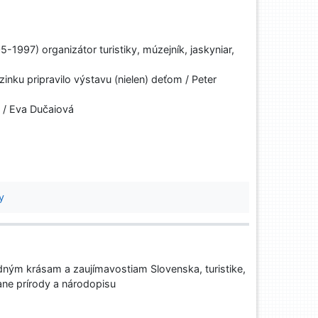
-1997) organizátor turistiky, múzejník, jaskyniar,
nku pripravilo výstavu (nielen) deťom / Peter
 / Eva Dučaiová
y
ným krásam a zaujímavostiam Slovenska, turistike,
ane prírody a národopisu