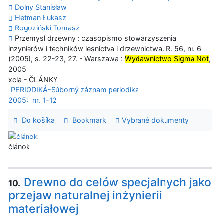
Dolny Stanisław
Hetman Łukasz
Rogoziński Tomasz
Przemysl drzewny : czasopismo stowarzyszenia
inzynierów i techników lesnictva i drzewnictwa. R. 56, nr. 6
(2005), s. 22-23, 27. - Warszawa :
Wydawnictwo Sigma Not
,
2005
xcla - ČLÁNKY
PERIODIKÁ-Súborný záznam periodika
2005:
nr. 1-12
Do košíka
Bookmark
Vybrané dokumenty
článok
Drewno do celów specjalnych jako
10.
przejaw naturalnej inżynierii
materiałowej