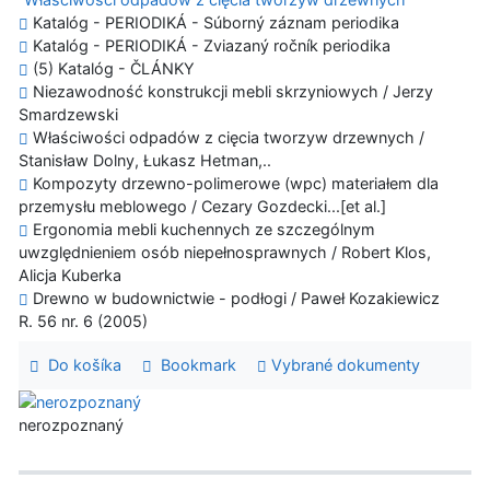
Katalóg - PERIODIKÁ - Súborný záznam periodika
Katalóg - PERIODIKÁ - Zviazaný ročník periodika
(5) Katalóg - ČLÁNKY
Niezawodność konstrukcji mebli skrzyniowych / Jerzy
Smardzewski
Właściwości odpadów z cięcia tworzyw drzewnych /
Stanisław Dolny, Łukasz Hetman,..
Kompozyty drzewno-polimerowe (wpc) materiałem dla
przemysłu meblowego / Cezary Gozdecki...[et al.]
Ergonomia mebli kuchennych ze szczególnym
uwzględnieniem osób niepełnosprawnych / Robert Klos,
Alicja Kuberka
Drewno w budownictwie - podłogi / Paweł Kozakiewicz
R. 56 nr. 6 (2005)
Do košíka
Bookmark
Vybrané dokumenty
nerozpoznaný