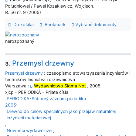
Południowej / Paweł Kozakiewicz, Wojciech..
R. 56 nr. 9 (2005)
Do košíka
Bookmark
Vybrané dokumenty
nerozpoznaný
Przemysl drzewny
3.
Przemysl drzewny
: czasopismo stowarzyszenia inzynierów i
techników lesnictva i drzewnictwa
Warszawa :
Wydawnictwo Sigma Not
, 2005
xjcp - PERIODIKÁ - Prijaté čísla
PERIODIKÁ-Súborný záznam periodika
2005:
Drewno do celów specjalnych jako przejaw naturalnej
inżynierii materiałowej
,
Nowości wydawnicze
,