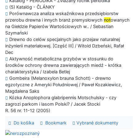
Katalóg - PERIODIKÁ - Zviazaný ročník periodika
(5) Katalóg - ČLÁNKY
Porównawcza analiza wskaźnikowa przedsiębiorstw
przerobu drewna i innych branż premysłowych
not
owanych
na Giełdzie Papierów Wartościowych w.. / Sebastian
Szymański
Drewno do celów specjalnych jako przejaw naturalnej
inżynierii materiałowej. [Część III] / Witold Dzbeński, Rafał
Dec
Aktywność metaboliczna grzybów w stosunku do
środków ochrony drewna zawierających miedź - krótka
charakterystyka / Izabela Betlej
Gombeira (Melanoxylon brauna Schott) - drewno
egzotyczne z Ameryki Południowej / Paweł Kozakiewicz,
Magdalena Saks
Kózka Anoplophora glabripennis Motschulsky - czy
zagrozi parkom i lasom Polski? / Jacek Stocki
R. 56 nr. 11-12 (2005)
Do košíka
Bookmark
Vybrané dokumenty