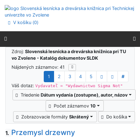
Prejsť na obsah
Prejsť na menu
Prehlásenie o webovej prístupnosti
V košíku (
0
)
Výsledky vyhľadávania
Zdroj:
Slovenská lesnícka a drevárska knižnica pri TU
vo Zvolene - Katalóg dokumentov SLDK
Nájdených záznamov: 41
1
2
3
4
5
#
Váš dotaz:
Vydavateľ = "Wydawnictwo Sigma Not"
Triedenie
Dátum vydania (zostupne), autor, názov
Počet záznamov
10
Zobrazovacie formáty
Skrátený
Do košíka
Przemysl drzewny
1.