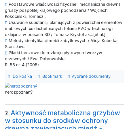
Podstawowe właściwości fizyczne i mechaniczne drewna
gruszy pospolitej krajowego pochodzenia / Wojciech
Kokocinski, Tomasz..
Usuwanie substancji plamiących z powierzchni elementów
meblowych uszlachetnionych foliami PVC w technologii
oklejania w prasach 3D / Tomasz Krystofiak...[et al.]
Metody identyfikacji mebli zabytkowych / Alicja Kuberka,
Stanisław..
Pilarki tarczowe do rozkroju płytowych tworzyw
drzewnych / Ewa Dobrowolska
R. 56 nr. 4 (2005)
Do košíka
Bookmark
Vybrané dokumenty
nerozpoznaný
Aktywność metaboliczna grzybów
7.
w stosunku do środków ochrony
drewna zawierających miedź -