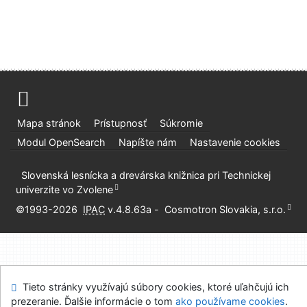
Mapa stránok
Prístupnosť
Súkromie
Modul OpenSearch
Napíšte nám
Nastavenie cookies
Slovenská lesnícka a drevárska knižnica pri Technickej
univerzite vo Zvolene
©1993-2026
IPAC
v.4.8.63a
-
Cosmotron Slovakia, s.r.o.
Tieto stránky využívajú súbory cookies, ktoré uľahčujú ich
prezeranie. Ďalšie informácie o tom
ako používame cookies
.