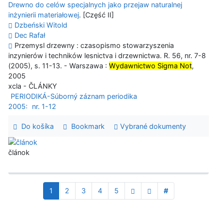
Drewno do celów specjalnych jako przejaw naturalnej
inżynierii materiałowej
. [Część II]
Dzbeński Witold
Dec Rafał
Przemysl drzewny : czasopismo stowarzyszenia
inzynierów i techników lesnictva i drzewnictwa. R. 56, nr. 7-8
(2005), s. 11-13. - Warszawa :
Wydawnictwo Sigma Not
,
2005
xcla - ČLÁNKY
PERIODIKÁ-Súborný záznam periodika
2005:
nr. 1-12
Do košíka
Bookmark
Vybrané dokumenty
článok
1
2
3
4
5
#