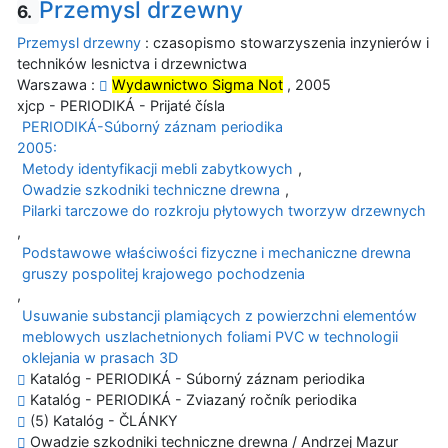
Przemysl drzewny
6.
Przemysl drzewny
: czasopismo stowarzyszenia inzynierów i
techników lesnictva i drzewnictwa
Warszawa :
Wydawnictwo Sigma Not
, 2005
xjcp - PERIODIKÁ - Prijaté čísla
PERIODIKÁ-Súborný záznam periodika
2005:
Metody identyfikacji mebli zabytkowych
,
Owadzie szkodniki techniczne drewna
,
Pilarki tarczowe do rozkroju płytowych tworzyw drzewnych
,
Podstawowe właściwości fizyczne i mechaniczne drewna
gruszy pospolitej krajowego pochodzenia
,
Usuwanie substancji plamiących z powierzchni elementów
meblowych uszlachetnionych foliami PVC w technologii
oklejania w prasach 3D
Katalóg - PERIODIKÁ - Súborný záznam periodika
Katalóg - PERIODIKÁ - Zviazaný ročník periodika
(5) Katalóg - ČLÁNKY
Owadzie szkodniki techniczne drewna / Andrzej Mazur