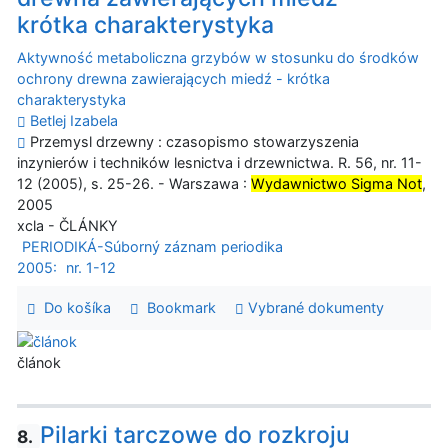
krótka charakterystyka
Aktywność metaboliczna grzybów w stosunku do środków
ochrony drewna zawierających miedź - krótka
charakterystyka
Betlej Izabela
Przemysl drzewny : czasopismo stowarzyszenia
inzynierów i techników lesnictva i drzewnictwa. R. 56, nr. 11-
12 (2005), s. 25-26. - Warszawa :
Wydawnictwo Sigma Not
,
2005
xcla - ČLÁNKY
PERIODIKÁ-Súborný záznam periodika
2005:
nr. 1-12
Do košíka
Bookmark
Vybrané dokumenty
článok
Pilarki tarczowe do rozkroju
8.