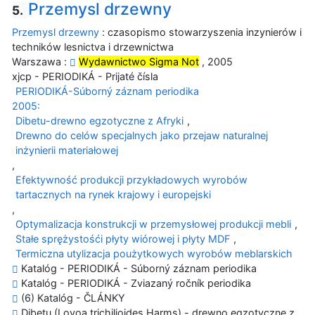
Przemysl drzewny
5.
Przemysl drzewny
: czasopismo stowarzyszenia inzynierów i
techników lesnictva i drzewnictwa
Warszawa :
Wydawnictwo Sigma Not
, 2005
xjcp - PERIODIKÁ - Prijaté čísla
PERIODIKÁ-Súborný záznam periodika
2005:
Dibetu-drewno egzotyczne z Afryki
,
Drewno do celów specjalnych jako przejaw naturalnej
inżynierii materiałowej
,
Efektywność produkcji przykładowych wyrobów
tartacznych na rynek krajowy i europejski
,
Optymalizacja konstrukcji w przemysłowej produkcji mebli
,
Stałe sprężystośći płyty wiórowej i płyty MDF
,
Termiczna utylizacja poużytkowych wyrobów meblarskich
Katalóg - PERIODIKÁ - Súborný záznam periodika
Katalóg - PERIODIKÁ - Zviazaný ročník periodika
(6) Katalóg - ČLÁNKY
Dibetu (Lovoa trichilioides Harms) - drewno egzotyczne z