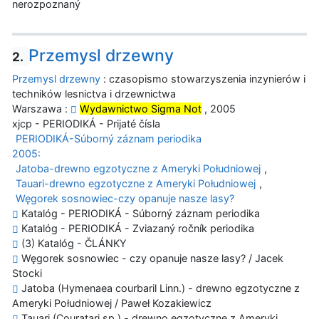
nerozpoznaný
Przemysl drzewny
2.
Przemysl drzewny
: czasopismo stowarzyszenia inzynierów i
techników lesnictva i drzewnictwa
Warszawa :
Wydawnictwo Sigma Not
, 2005
xjcp - PERIODIKÁ - Prijaté čísla
PERIODIKÁ-Súborný záznam periodika
2005:
Jatoba-drewno egzotyczne z Ameryki Południowej
,
Tauari-drewno egzotyczne z Ameryki Południowej
,
Węgorek sosnowiec-czy opanuje nasze lasy?
Katalóg - PERIODIKÁ - Súborný záznam periodika
Katalóg - PERIODIKÁ - Zviazaný ročník periodika
(3) Katalóg - ČLÁNKY
Węgorek sosnowiec - czy opanuje nasze lasy? / Jacek
Stocki
Jatoba (Hymenaea courbaril Linn.) - drewno egzotyczne z
Ameryki Południowej / Paweł Kozakiewicz
Tauari (Couratari sp.) - drewno egzotyczne z Ameryki