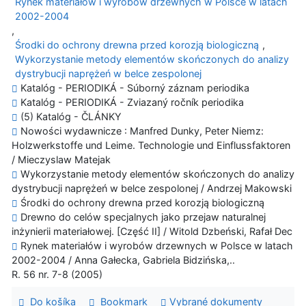
Rynek materiałów i wyrobów drzewnych w Polsce w latach
2002-2004
,
Środki do ochrony drewna przed korozją biologiczną
,
Wykorzystanie metody elementów skończonych do analizy
dystrybucji naprężeń w belce zespolonej
Katalóg - PERIODIKÁ - Súborný záznam periodika
Katalóg - PERIODIKÁ - Zviazaný ročník periodika
(5) Katalóg - ČLÁNKY
Nowości wydawnicze : Manfred Dunky, Peter Niemz:
Holzwerkstoffe und Leime. Technologie und Einflussfaktoren
/ Mieczyslaw Matejak
Wykorzystanie metody elementów skończonych do analizy
dystrybucji naprężeń w belce zespolonej / Andrzej Makowski
Środki do ochrony drewna przed korozją biologiczną
Drewno do celów specjalnych jako przejaw naturalnej
inżynierii materiałowej. [Część II] / Witold Dzbeński, Rafał Dec
Rynek materiałów i wyrobów drzewnych w Polsce w latach
2002-2004 / Anna Gałecka, Gabriela Bidzińska,..
R. 56 nr. 7-8 (2005)
Do košíka
Bookmark
Vybrané dokumenty