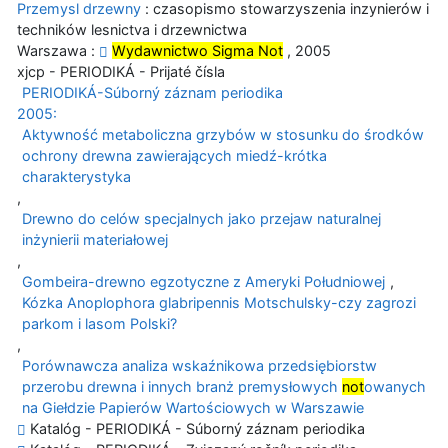
Przemysl drzewny
: czasopismo stowarzyszenia inzynierów i
techników lesnictva i drzewnictwa
Warszawa :
Wydawnictwo Sigma Not
, 2005
xjcp - PERIODIKÁ - Prijaté čísla
PERIODIKÁ-Súborný záznam periodika
2005:
Aktywność metaboliczna grzybów w stosunku do środków
ochrony drewna zawierających miedź-krótka
charakterystyka
,
Drewno do celów specjalnych jako przejaw naturalnej
inżynierii materiałowej
,
Gombeira-drewno egzotyczne z Ameryki Południowej
,
Kózka Anoplophora glabripennis Motschulsky-czy zagrozi
parkom i lasom Polski?
,
Porównawcza analiza wskaźnikowa przedsiębiorstw
przerobu drewna i innych branż premysłowych
not
owanych
na Giełdzie Papierów Wartościowych w Warszawie
Katalóg - PERIODIKÁ - Súborný záznam periodika