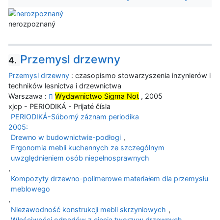
nerozpoznaný
Przemysl drzewny
4.
Przemysl drzewny
: czasopismo stowarzyszenia inzynierów i
techników lesnictva i drzewnictwa
Warszawa :
Wydawnictwo Sigma Not
, 2005
xjcp - PERIODIKÁ - Prijaté čísla
PERIODIKÁ-Súborný záznam periodika
2005:
Drewno w budownictwie-podłogi
,
Ergonomia mebli kuchennych ze szczególnym
uwzględnieniem osób niepełnosprawnych
,
Kompozyty drzewno-polimerowe materiałem dla przemysłu
meblowego
,
Niezawodność konstrukcji mebli skrzyniowych
,
Właściwości odpadów z cięcia tworzyw drzewnych