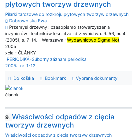
płytowych tworzyw drzewnych
Pilarki tarczowe do rozkroju płytowych tworzyw drzewnych
Dobrowolska Ewa
Przemysl drzewny : czasopismo stowarzyszenia
inzynierów i techników lesnictva i drzewnictwa. R. 56, nr. 4
(2005), s. 7-14. - Warszawa :
Wydawnictwo Sigma Not
,
2005
xcla - ČLÁNKY
PERIODIKÁ-Súborný záznam periodika
2005:
nr. 1-12
Do košíka
Bookmark
Vybrané dokumenty
článok
Właściwości odpadów z cięcia
9.
tworzyw drzewnych
Właściwości odpadów z cięcia tworzyw drzewnych