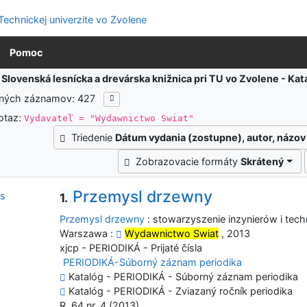
Pomoc
:
Slovenská lesnícka a drevárska knižnica pri TU vo Zvolene - K
ených záznamov: 427
otaz:
Vydavateľ = "Wydawnictwo Swiat"
Triedenie
Dátum vydania (zostupne), autor, názov
Zobrazovacie formáty
Skrátený
Przemysl drzewny
1.
Przemysl drzewny
: stowarzyszenie inzynierów i tech
Warszawa :
Wydawnictwo Swiat
, 2013
xjcp - PERIODIKÁ - Prijaté čísla
PERIODIKÁ-Súborný záznam periodika
Katalóg - PERIODIKÁ - Súborný záznam periodika
Katalóg - PERIODIKÁ - Zviazaný ročník periodika
R. 64 nr. 4 (2013)