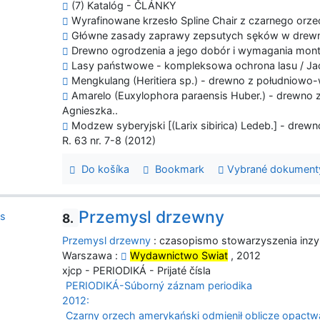
(7) Katalóg - ČLÁNKY
Wyrafinowane krzesło Spline Chair z czarnego orze
Główne zasady zaprawy zepsutych sęków w drewnie
Drewno ogrodzenia a jego dobór i wymagania mont
Lasy państwowe - kompleksowa ochrona lasu / Ja
Mengkulang (Heritiera sp.) - drewno z południowo-
Amarelo (Euxylophora paraensis Huber.) - drewno z
Agnieszka..
Modzew syberyjski [(Larix sibirica) Ledeb.] - drewn
R. 63 nr. 7-8 (2012)
Do košíka
Bookmark
Vybrané dokument
Przemysl drzewny
8.
Przemysl drzewny
: czasopismo stowarzyszenia inzyn
Warszawa :
Wydawnictwo Swiat
, 2012
xjcp - PERIODIKÁ - Prijaté čísla
PERIODIKÁ-Súborný záznam periodika
2012:
Czarny orzech amerykański odmienił oblicze opact