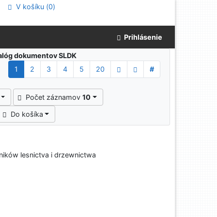
V košíku (
0
)
Prihlásenie
atalóg dokumentov SLDK
1
2
3
4
5
20
#
Počet záznamov
10
Do košíka
ników lesnictva i drzewnictwa