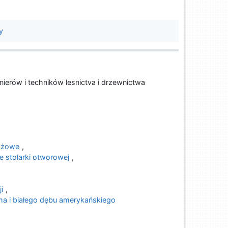
y
ierów i techników lesnictva i drzewnictwa
tażowe
,
 stolarki otworowej
,
i
,
ha i białego dębu amerykańskiego