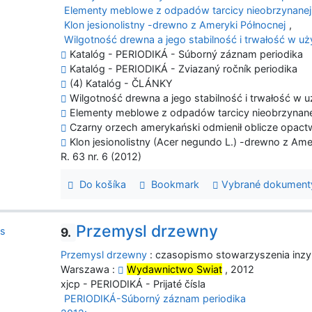
Elementy meblowe z odpadów tarcicy nieobrzynanej
Klon jesionolistny -drewno z Ameryki Północnej
,
Wilgotność drewna a jego stabilność i trwałość w u
Katalóg - PERIODIKÁ - Súborný záznam periodika
Katalóg - PERIODIKÁ - Zviazaný ročník periodika
(4) Katalóg - ČLÁNKY
Wilgotność drewna a jego stabilność i trwałość w u
Elementy meblowe z odpadów tarcicy nieobrzynanej
Czarny orzech amerykański odmienił oblicze opac
Klon jesionolistny (Acer negundo L.) -drewno z Ame
R. 63 nr. 6 (2012)
Do košíka
Bookmark
Vybrané dokument
Przemysl drzewny
9.
Przemysl drzewny
: czasopismo stowarzyszenia inzyn
Warszawa :
Wydawnictwo Swiat
, 2012
xjcp - PERIODIKÁ - Prijaté čísla
PERIODIKÁ-Súborný záznam periodika