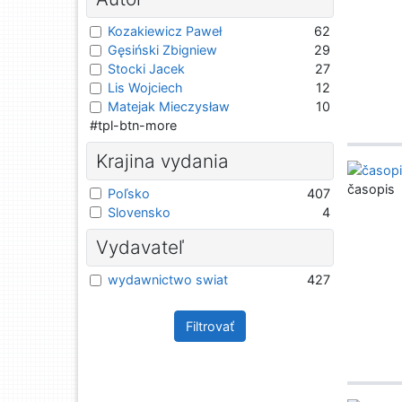
Kozakiewicz Paweł
62
Gęsiński Zbigniew
29
Stocki Jacek
27
Lis Wojciech
12
Matejak Mieczysław
10
#tpl-btn-more
Krajina vydania
časopis
Poľsko
407
Slovensko
4
Vydavateľ
wydawnictwo swiat
427
Filtrovať