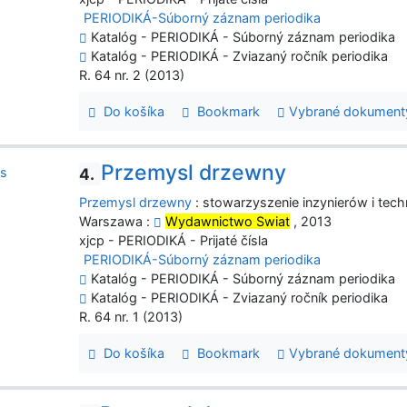
PERIODIKÁ-Súborný záznam periodika
Katalóg - PERIODIKÁ - Súborný záznam periodika
Katalóg - PERIODIKÁ - Zviazaný ročník periodika
R. 64 nr. 2 (2013)
Do košíka
Bookmark
Vybrané dokument
Przemysl drzewny
4.
Przemysl drzewny
: stowarzyszenie inzynierów i tech
Warszawa :
Wydawnictwo Swiat
, 2013
xjcp - PERIODIKÁ - Prijaté čísla
PERIODIKÁ-Súborný záznam periodika
Katalóg - PERIODIKÁ - Súborný záznam periodika
Katalóg - PERIODIKÁ - Zviazaný ročník periodika
R. 64 nr. 1 (2013)
Do košíka
Bookmark
Vybrané dokument