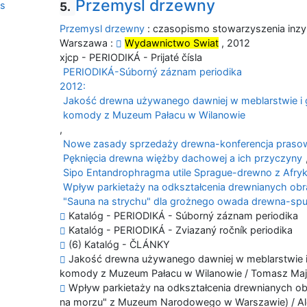
Przemysl drzewny
5.
Przemysl drzewny
: czasopismo stowarzyszenia inzyn
Warszawa :
Wydawnictwo Swiat
, 2012
xjcp - PERIODIKÁ - Prijaté čísla
PERIODIKÁ-Súborný záznam periodika
2012:
Jakość drewna używanego dawniej w meblarstwie i gal
komody z Muzeum Pałacu w Wilanowie
,
Nowe zasady sprzedaży drewna-konferencja prasow
Pęknięcia drewna więżby dachowej a ich przyczyny
Sipo Entandrophragma utile Sprague-drewno z Afryk
Wpływ parkietaży na odkształcenia drewnianych ob
"Sauna na strychu" dla grożnego owada drewna-spu
Katalóg - PERIODIKÁ - Súborný záznam periodika
Katalóg - PERIODIKÁ - Zviazaný ročník periodika
(6) Katalóg - ČLÁNKY
Jakość drewna używanego dawniej w meblarstwie i ga
komody z Muzeum Pałacu w Wilanowie / Tomasz Ma
Wpływ parkietaży na odkształcenia drewnianych ob
na morzu" z Muzeum Narodowego w Warszawie) / Al