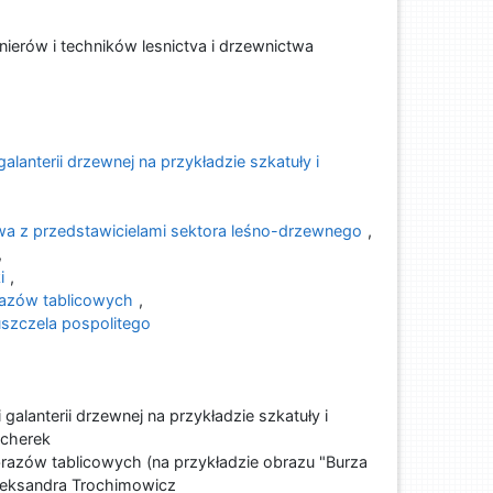
ierów i techników lesnictva i drzewnictwa
anterii drzewnej na przykładzie szkatuły i
a z przedstawicielami sektora leśno-drzewnego
,
,
i
,
razów tablicowych
,
szczela pospolitego
lanterii drzewnej na przykładzie szkatuły i
jcherek
razów tablicowych (na przykładzie obrazu "Burza
eksandra Trochimowicz