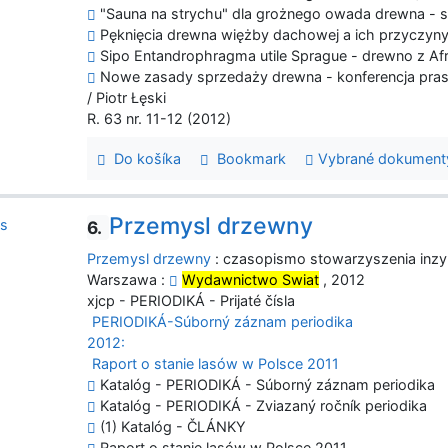
"Sauna na strychu" dla grożnego owada drewna - s
Pęknięcia drewna więżby dachowej a ich przyczyny
Sipo Entandrophragma utile Sprague - drewno z Afr
Nowe zasady sprzedaży drewna - konferencja pras
/ Piotr Łęski
R. 63 nr. 11-12 (2012)
Do košíka
Bookmark
Vybrané dokument
Przemysl drzewny
6.
Przemysl drzewny
: czasopismo stowarzyszenia inzyn
Warszawa :
Wydawnictwo Swiat
, 2012
xjcp - PERIODIKÁ - Prijaté čísla
PERIODIKÁ-Súborný záznam periodika
2012:
Raport o stanie lasów w Polsce 2011
Katalóg - PERIODIKÁ - Súborný záznam periodika
Katalóg - PERIODIKÁ - Zviazaný ročník periodika
(1) Katalóg - ČLÁNKY
Raport o stanie lasów w Polsce 2011