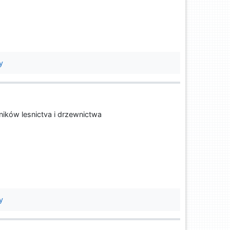
y
ników lesnictva i drzewnictwa
y