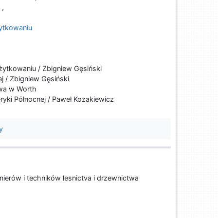
,
żytkowaniu
żytkowaniu / Zbigniew Gęsiński
 / Zbigniew Gęsiński
twa w Worth
ryki Północnej / Paweł Kozakiewicz
y
ierów i techników lesnictva i drzewnictwa