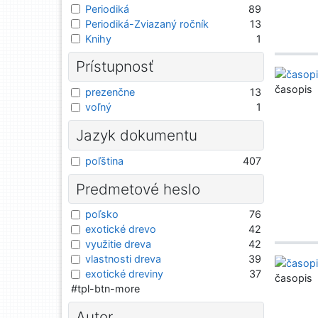
Periodiká
89
Periodiká-Zviazaný ročník
13
Knihy
1
Prístupnosť
časopis
prezenčne
13
voľný
1
Jazyk dokumentu
poľština
407
Predmetové heslo
poľsko
76
exotické drevo
42
využitie dreva
42
vlastnosti dreva
39
exotické dreviny
37
časopis
#tpl-btn-more
Autor