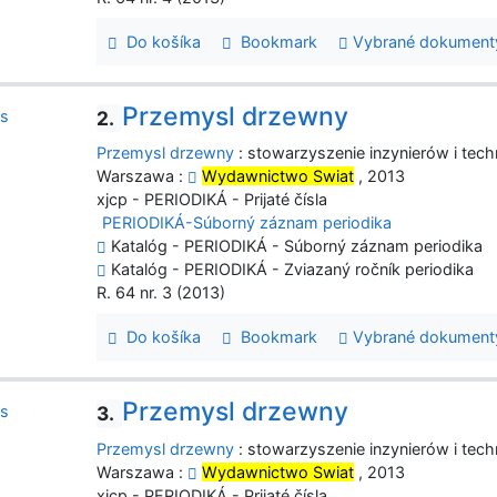
Do košíka
Bookmark
Vybrané dokument
Przemysl drzewny
2.
Przemysl drzewny
: stowarzyszenie inzynierów i tech
Warszawa :
Wydawnictwo Swiat
, 2013
xjcp - PERIODIKÁ - Prijaté čísla
PERIODIKÁ-Súborný záznam periodika
Katalóg - PERIODIKÁ - Súborný záznam periodika
Katalóg - PERIODIKÁ - Zviazaný ročník periodika
R. 64 nr. 3 (2013)
Do košíka
Bookmark
Vybrané dokument
Przemysl drzewny
3.
Przemysl drzewny
: stowarzyszenie inzynierów i tech
Warszawa :
Wydawnictwo Swiat
, 2013
xjcp - PERIODIKÁ - Prijaté čísla