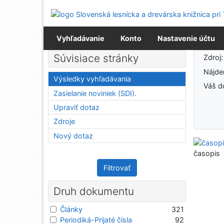
Prejsť na obsah
Prejsť na menu
Prehlásenie o webovej prístupnosti
Vyhľadávanie
Konto
Nastavenie účtu
Výsledky vyhľadávania
Súvisiace stránky
Zdroj
Nájd
Výsledky vyhľadávania
Váš d
Zasielanie noviniek (SDI).
Upraviť dotaz
Zdroje
Nový dotaz
časopis
Filtrovať
Druh dokumentu
Články
321
Periodiká-Prijaté čísla
92