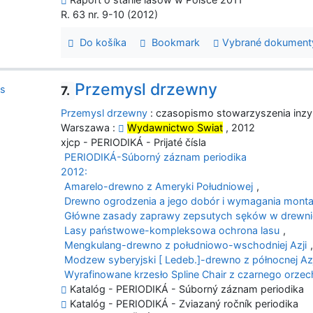
R. 63 nr. 9-10 (2012)
Do košíka
Bookmark
Vybrané dokument
Przemysl drzewny
7.
Przemysl drzewny
: czasopismo stowarzyszenia inzyn
Warszawa :
Wydawnictwo Swiat
, 2012
xjcp - PERIODIKÁ - Prijaté čísla
PERIODIKÁ-Súborný záznam periodika
2012:
Amarelo-drewno z Ameryki Południowej
,
Drewno ogrodzenia a jego dobór i wymagania mon
Główne zasady zaprawy zepsutych sęków w drewnie
Lasy państwowe-kompleksowa ochrona lasu
,
Mengkulang-drewno z południowo-wschodniej Azji
,
Modzew syberyjski [ Ledeb.]-drewno z północnej Azj
Wyrafinowane krzesło Spline Chair z czarnego orzec
Katalóg - PERIODIKÁ - Súborný záznam periodika
Katalóg - PERIODIKÁ - Zviazaný ročník periodika