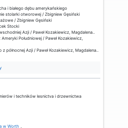
cha i białego dębu amerykańskiego
 stolarki otworowej / Zbigniew Gęsiński
ażowe / Zbigniew Gęsiński
cek Stocki
wschodniej Azji / Paweł Kozakiewicz, Magdalena..
 Ameryki Południowej / Paweł Kozakiewicz,
o z północnej Azji / Paweł Kozakiewicz, Magdalena..
y
ierów i techników lesnictva i drzewnictwa
wa w Worth
,