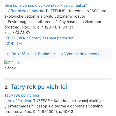
Divé kone versus divý kôň stepí - sen či realita?
Offertálerová Monika
TUZFEUNS - Katedra UNESCO pre
ekologické vedomie a trvalo udržateľný rozvoj
Enviromagazín : odborno-náučný časopis o životnom
prostredí. Roč. 19, č. 4 (2014), s. 30-31
xcla - ČLÁNKY
PERIODIKÁ-Súborný záznam periodika
2014:
1-6
Do košíka
Bookmark
Vybrané dokumenty
článok
Tatry rok po víchrici
2.
Tatry rok po víchrici
Vološčuk Ivan
TUZFEAE - Katedra aplikovanej ekológie
Enviromagazín : časopis o tvorbe a ochrane životného
prostredia. Roč. 9, č. 6 (2004), s. 10-13