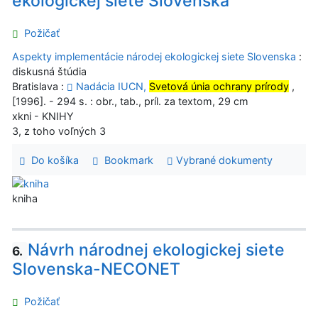
ekologickej siete Slovenska
Požičať
Aspekty implementácie národej ekologickej siete Slovenska
:
diskusná štúdia
Bratislava :
Nadácia IUCN,
Svetová únia ochrany prírody
,
[1996]. - 294 s. : obr., tab., príl. za textom, 29 cm
xkni - KNIHY
3, z toho voľných 3
Do košíka
Bookmark
Vybrané dokumenty
kniha
Návrh národnej ekologickej siete
6.
Slovenska-NECONET
Požičať