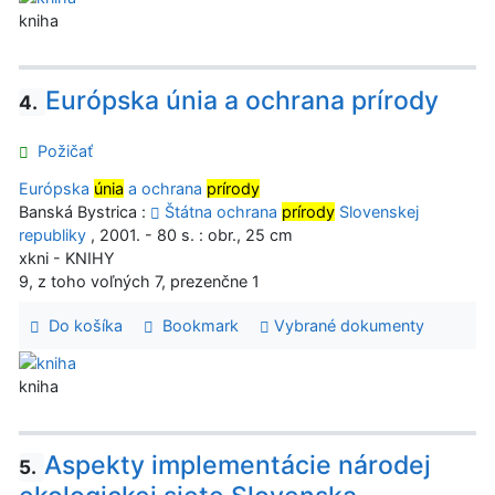
kniha
Európska únia a ochrana prírody
4.
Požičať
Európska
únia
a ochrana
prírody
Banská Bystrica :
Štátna ochrana
prírody
Slovenskej
republiky
, 2001. - 80 s. : obr., 25 cm
xkni - KNIHY
9, z toho voľných 7, prezenčne 1
Do košíka
Bookmark
Vybrané dokumenty
kniha
Aspekty implementácie národej
5.