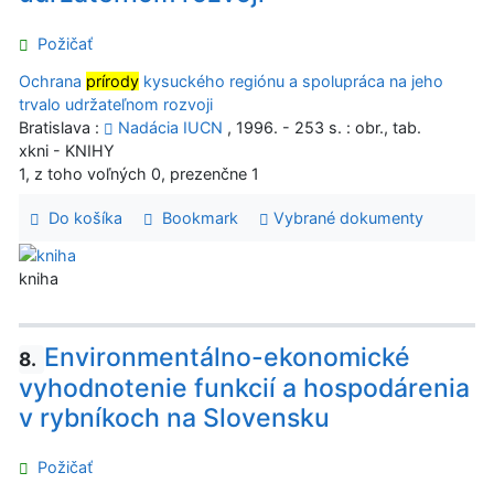
Požičať
Ochrana
prírody
kysuckého regiónu a spolupráca na jeho
trvalo udržateľnom rozvoji
Bratislava :
Nadácia IUCN
, 1996. - 253 s. : obr., tab.
xkni - KNIHY
1, z toho voľných 0, prezenčne 1
Do košíka
Bookmark
Vybrané dokumenty
kniha
Environmentálno-ekonomické
8.
vyhodnotenie funkcií a hospodárenia
v rybníkoch na Slovensku
Požičať