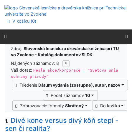
Prejsť na obsah
Prejsť na menu
Prehlásenie o webovej prístupnosti
V košíku (
0
)
Výsledky vyhľadávania
Zdroj:
Slovenská lesnícka a drevárska knižnica pri TU
vo Zvolene - Katalóg dokumentov SLDK
Nájdených záznamov: 8
Váš dotaz:
Hesla akce/korporace = "Svetová únia
ochrany prírody"
Triedenie
Dátum vydania (zostupne), autor, názov
Počet záznamov
10
Zobrazovacie formáty
Skrátený
Do košíka
Divé kone versus divý kôň stepí -
1.
sen či realita?