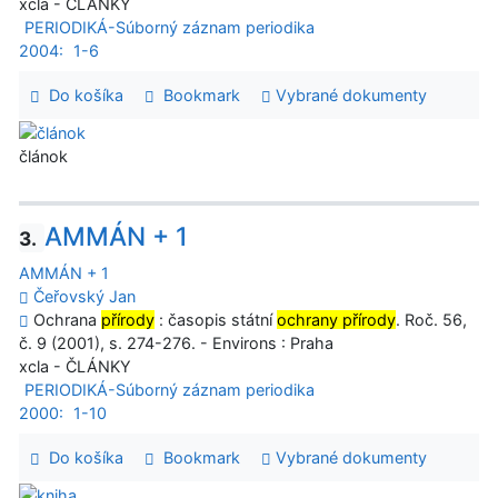
xcla - ČLÁNKY
PERIODIKÁ-Súborný záznam periodika
2004:
1-6
Do košíka
Bookmark
Vybrané dokumenty
článok
AMMÁN + 1
3.
AMMÁN + 1
Čeřovský Jan
Ochrana
přírody
: časopis státní
ochrany přírody
. Roč. 56,
č. 9 (2001), s. 274-276. - Environs : Praha
xcla - ČLÁNKY
PERIODIKÁ-Súborný záznam periodika
2000:
1-10
Do košíka
Bookmark
Vybrané dokumenty