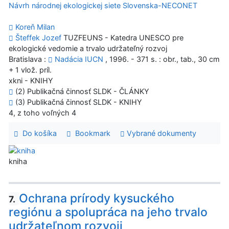
Návrh národnej ekologickej siete Slovenska-NECONET
Koreň Milan
Šteffek Jozef
TUZFEUNS - Katedra UNESCO pre
ekologické vedomie a trvalo udržateľný rozvoj
Bratislava :
Nadácia IUCN
, 1996. - 371 s. : obr., tab., 30 cm
+ 1 vlož. príl.
xkni - KNIHY
(2) Publikačná činnosť SLDK - ČLÁNKY
(3) Publikačná činnosť SLDK - KNIHY
4, z toho voľných 4
Do košíka
Bookmark
Vybrané dokumenty
kniha
Ochrana prírody kysuckého
7.
regiónu a spolupráca na jeho trvalo
udržateľnom rozvoji