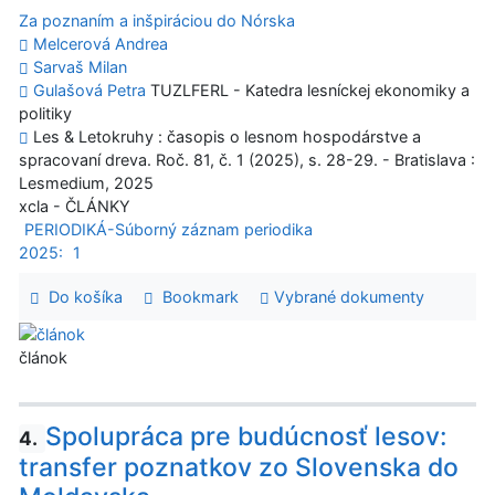
Za poznaním a inšpiráciou do Nórska
Melcerová Andrea
Sarvaš Milan
Gulašová Petra
TUZLFERL - Katedra lesníckej ekonomiky a
politiky
Les & Letokruhy : časopis o lesnom hospodárstve a
spracovaní dreva. Roč. 81, č. 1 (2025), s. 28-29. - Bratislava :
Lesmedium, 2025
xcla - ČLÁNKY
PERIODIKÁ-Súborný záznam periodika
2025:
1
Do košíka
Bookmark
Vybrané dokumenty
článok
Spolupráca pre budúcnosť lesov:
4.
transfer poznatkov zo Slovenska do