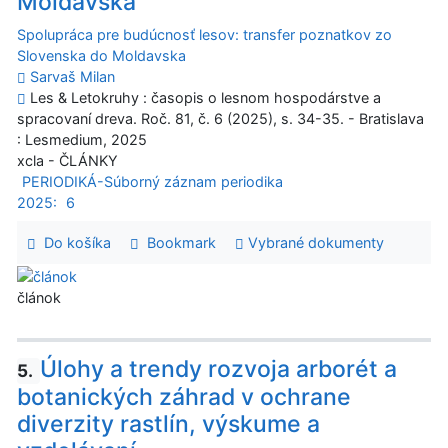
Moldavska
Spolupráca pre budúcnosť lesov: transfer poznatkov zo
Slovenska do Moldavska
Sarvaš Milan
Les & Letokruhy : časopis o lesnom hospodárstve a
spracovaní dreva. Roč. 81, č. 6 (2025), s. 34-35. - Bratislava
: Lesmedium, 2025
xcla - ČLÁNKY
PERIODIKÁ-Súborný záznam periodika
2025:
6
Do košíka
Bookmark
Vybrané dokumenty
článok
Úlohy a trendy rozvoja arborét a
5.
botanických záhrad v ochrane
diverzity rastlín, výskume a