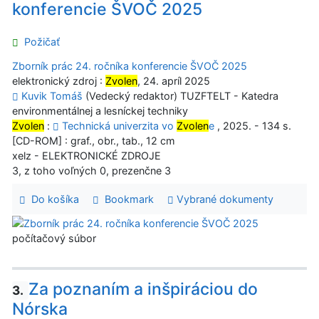
konferencie ŠVOČ 2025
Požičať
Zborník prác 24. ročníka konferencie ŠVOČ 2025
elektronický zdroj :
Zvolen
, 24. apríl 2025
Kuvik Tomáš
(Vedecký redaktor) TUZFTELT - Katedra
environmentálnej a lesníckej techniky
Zvolen
:
Technická univerzita vo
Zvolen
e
, 2025. - 134 s.
[CD-ROM] : graf., obr., tab., 12 cm
xelz - ELEKTRONICKÉ ZDROJE
3, z toho voľných 0, prezenčne 3
Do košíka
Bookmark
Vybrané dokumenty
počítačový súbor
Za poznaním a inšpiráciou do
3.
Nórska