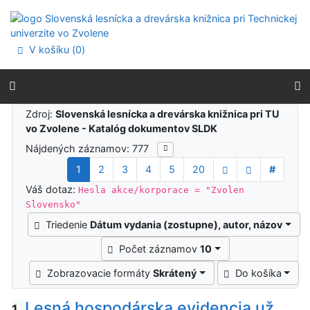
Prejsť na obsah
Prejsť na menu
Prehlásenie o webovej prístupnosti
V košíku (
0
)
Výsledky vyhľadávania
Zdroj:
Slovenská lesnícka a drevárska knižnica pri TU
vo Zvolene - Katalóg dokumentov SLDK
Nájdených záznamov: 777
1
2
3
4
5
20
#
Váš dotaz:
Hesla akce/korporace = "Zvolen
Slovensko"
Triedenie
Dátum vydania (zostupne), autor, názov
Počet záznamov
10
Zobrazovacie formáty
Skrátený
Do košíka
Lesná hospodárska evidencia už
1.