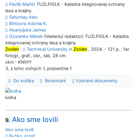
Pavlík Martin
TUZLFIOLK - Katedra integrovanej ochrany
lesa a krajiny
Saturday Alex
Bintoora Adonia K.
Akanyijuka James
Dzurenko Marek
(Vedecký redaktor) TUZLFIOLK - Katedra
integrovanej ochrany lesa a krajiny
Zvolen
:
Technical University in
Zvolen
, 2024. - 121 p. : far.
fotogr., graf., obr., tab, 28 cm
xkni - KNIHY
3, z toho voľných 1, prezenčne 1
Do košíka
Bookmark
Vybrané dokumenty
kniha
Ako sme lovili
9.
Ako sme lovili
Bučko Jozef