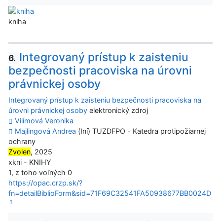
kniha
Integrovaný prístup k zaisteniu
6.
bezpečnosti pracoviska na úrovni
právnickej osoby
Integrovaný prístup k zaisteniu bezpečnosti pracoviska na
úrovni právnickej osoby
elektronický zdroj
Vilímová Veronika
Majlingová Andrea
(Iní) TUZDFPO - Katedra protipožiarnej
ochrany
Zvolen
, 2025
xkni - KNIHY
1, z toho voľných 0
https://opac.crzp.sk/?
fn=detailBiblioForm&sid=71F69C32541FA50938677BB0024D