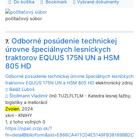
Do košíka
Bookmark
Vybrané dokumenty
počítačový súbor
Odborné posúdenie technickej
7.
úrovne špeciálnych lesníckych
traktorov EQUUS 175N UN a HSM
805 HD
Odborné posúdenie technickej úrovne špeciálnych lesníckych
traktorov EQUUS 175N UN a HSM 805 HD
elektronický zdroj
Baláž Ľuboš
Štollmann Vladimír
(Iní) TUZLFLTLM - Katedra lesnej ťažby,
logistiky a meliorácií
Zvolen
, 2024
xkni - KNIHY
1, z toho voľných 0
https://opac.crzp.sk/?
fn=detailBiblioForm&sid=E866CA411CD4E5149FB38169BB2C