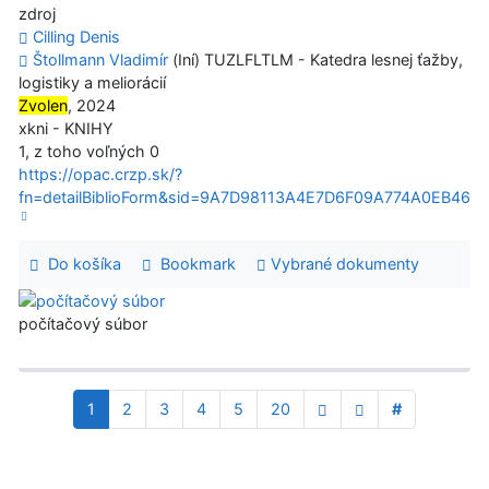
zdroj
Cilling Denis
Štollmann Vladimír
(Iní) TUZLFLTLM - Katedra lesnej ťažby,
logistiky a meliorácií
Zvolen
, 2024
xkni - KNIHY
1, z toho voľných 0
https://opac.crzp.sk/?
fn=detailBiblioForm&sid=9A7D98113A4E7D6F09A774A0EB46
Do košíka
Bookmark
Vybrané dokumenty
počítačový súbor
1
2
3
4
5
20
#