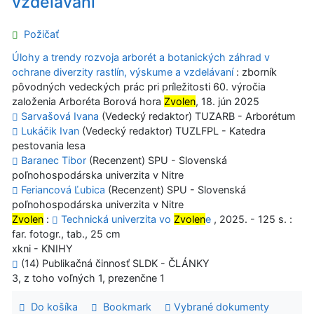
vzdelávaní
Požičať
Úlohy a trendy rozvoja arborét a botanických záhrad v
ochrane diverzity rastlín, výskume a vzdelávaní
: zborník
pôvodných vedeckých prác pri príležitosti 60. výročia
založenia Arboréta Borová hora
Zvolen
, 18. jún 2025
Sarvašová Ivana
(Vedecký redaktor) TUZARB - Arborétum
Lukáčik Ivan
(Vedecký redaktor) TUZLFPL - Katedra
pestovania lesa
Baranec Tibor
(Recenzent) SPU - Slovenská
poľnohospodárska univerzita v Nitre
Feriancová Ľubica
(Recenzent) SPU - Slovenská
poľnohospodárska univerzita v Nitre
Zvolen
:
Technická univerzita vo
Zvolen
e
, 2025. - 125 s. :
far. fotogr., tab., 25 cm
xkni - KNIHY
(14) Publikačná činnosť SLDK - ČLÁNKY
3, z toho voľných 1, prezenčne 1
Do košíka
Bookmark
Vybrané dokumenty