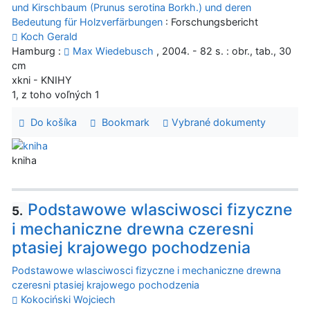
und Kirschbaum (Prunus serotina Borkh.) und deren
Bedeutung für Holzverfärbungen
: Forschungsbericht
Koch Gerald
Hamburg :
Max Wiedebusch
, 2004. - 82 s. : obr., tab., 30
cm
xkni - KNIHY
1, z toho voľných 1
Do košíka
Bookmark
Vybrané dokumenty
kniha
Podstawowe wlasciwosci fizyczne
5.
i mechaniczne drewna czeresni
ptasiej krajowego pochodzenia
Podstawowe wlasciwosci fizyczne i mechaniczne drewna
czeresni ptasiej krajowego pochodzenia
Kokociński Wojciech