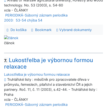
Annals of Warsaw agricultural university, Forestry and wood
technology. No. 53 (2003), s. 54-60
xcla - ČLÁNKY
PERIODIKÁ-Súborný záznam periodika
2003:
53-54 chýba 54
Do košíka
Bookmark
Vybrané dokumenty
článok
Lukostřelba je výbornou formou
7.
relaxace
Lukostřelba je výbornou formou relaxace
Truhlářské listy : měsíčník pro zpracovatele dřeva v
průmyslu, řemeslech, pilařství a stavebnictví ČR a jejich
partnery. Roč. 11, č. 11 (2003), s.42-44. - Truhlářské listy :
Praha
xcla - ČLÁNKY
PERIODIKÁ-Súborný záznam periodika