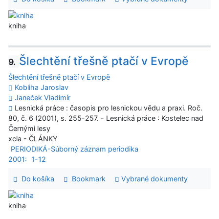
kniha
Šlechtění třešně ptačí v Evropě
9.
Šlechtění třešně ptačí v Evropě
Kobliha Jaroslav
Janeček Vladimír
Lesnická práce : časopis pro lesnickou vědu a praxi. Roč.
80, č. 6 (2001), s. 255-257. - Lesnická práce : Kostelec nad
Černými lesy
xcla - ČLÁNKY
PERIODIKÁ-Súborný záznam periodika
2001:
1-12
Do košíka
Bookmark
Vybrané dokumenty
kniha