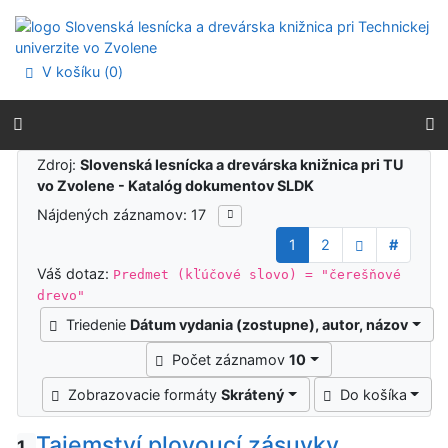
Prejsť na obsah
Prejsť na menu
Prehlásenie o webovej prístupnosti
V košíku (
0
)
Výsledky vyhľadávania
Zdroj:
Slovenská lesnícka a drevárska knižnica pri TU
vo Zvolene - Katalóg dokumentov SLDK
Nájdených záznamov: 17
1
2
#
Váš dotaz:
Predmet (kľúčové slovo) = "čerešňové
drevo"
Triedenie
Dátum vydania (zostupne), autor, názov
Počet záznamov
10
Zobrazovacie formáty
Skrátený
Do košíka
Tajemství plovoucí zásuvky
1.