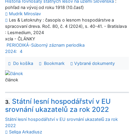
História rovnošaty štátnych lesov na území Slovenska
:
pohľad na vývoj od roku 1918 (10.časť)
Mudrík Miroslav
Les & Letokruhy : časopis o lesnom hospodárstve a
spracovaní dreva. Roč. 80, č. 4 (2024), s. 40-41. - Bratislava
: Lesmedium, 2024
xcla - ČLÁNKY
PERIODIKÁ-Súborný záznam periodika
2024:
4
Do košíka
Bookmark
Vybrané dokumenty
článok
Státní lesní hospodářství v EU
3.
srovnání ukazatelů za rok 2022
Státní lesní hospodářství v EU srovnání ukazatelů za rok
2022
Seliga Arkadiusz