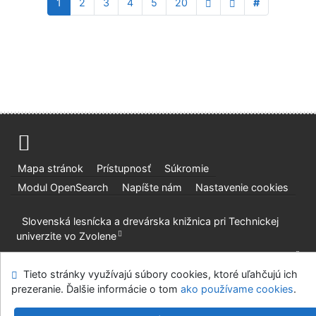
1
2
3
4
5
20
#
Mapa stránok
Prístupnosť
Súkromie
Modul OpenSearch
Napíšte nám
Nastavenie cookies
Slovenská lesnícka a drevárska knižnica pri Technickej
univerzite vo Zvolene
©1993-2026
IPAC
v.4.8.63a
-
Cosmotron Slovakia, s.r.o.
Tieto stránky využívajú súbory cookies, ktoré uľahčujú ich
prezeranie. Ďalšie informácie o tom
ako používame cookies
.