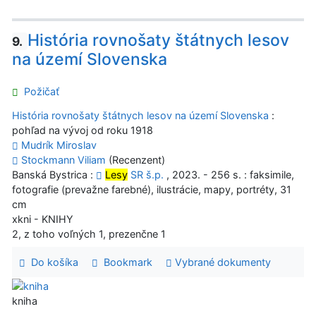
História rovnošaty štátnych lesov
9.
na území Slovenska
Požičať
História rovnošaty štátnych lesov na území Slovenska
:
pohľad na vývoj od roku 1918
Mudrík Miroslav
Stockmann Viliam
(Recenzent)
Banská Bystrica :
Lesy
SR š.p.
, 2023. - 256 s. : faksimile,
fotografie (prevažne farebné), ilustrácie, mapy, portréty, 31
cm
xkni - KNIHY
2, z toho voľných 1, prezenčne 1
Do košíka
Bookmark
Vybrané dokumenty
kniha