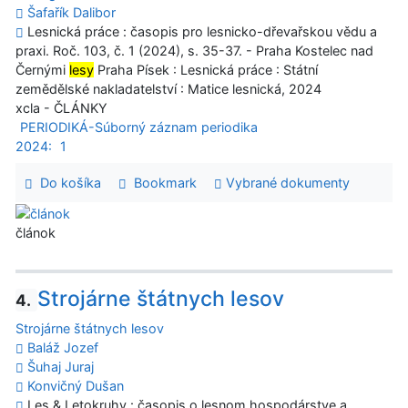
Šafařík Dalibor
Lesnická práce : časopis pro lesnicko-dřevařskou vědu a
praxi. Roč. 103, č. 1 (2024), s. 35-37. - Praha Kostelec nad
Černými
lesy
Praha Písek : Lesnická práce : Státní
zemědělské nakladatelství : Matice lesnická, 2024
xcla - ČLÁNKY
PERIODIKÁ-Súborný záznam periodika
2024:
1
Do košíka
Bookmark
Vybrané dokumenty
článok
Strojárne štátnych lesov
4.
Strojárne štátnych lesov
Baláž Jozef
Šuhaj Juraj
Konvičný Dušan
Les & Letokruhy : časopis o lesnom hospodárstve a