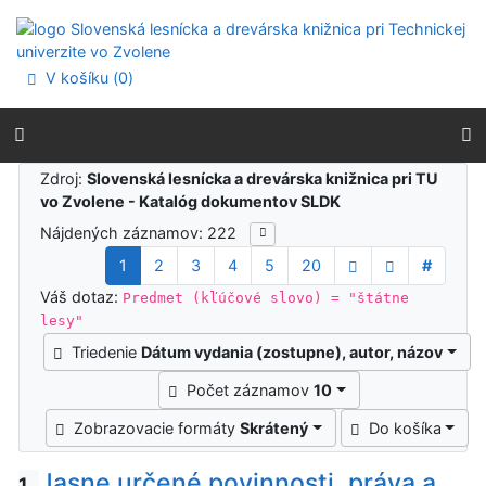
Prejsť na obsah
Prejsť na menu
Prehlásenie o webovej prístupnosti
V košíku (
0
)
Výsledky vyhľadávania
Zdroj:
Slovenská lesnícka a drevárska knižnica pri TU
vo Zvolene - Katalóg dokumentov SLDK
Nájdených záznamov: 222
1
2
3
4
5
20
#
Váš dotaz:
Predmet (kľúčové slovo) = "štátne
lesy"
Triedenie
Dátum vydania (zostupne), autor, názov
Počet záznamov
10
Zobrazovacie formáty
Skrátený
Do košíka
Jasne určené povinnosti, práva a
1.