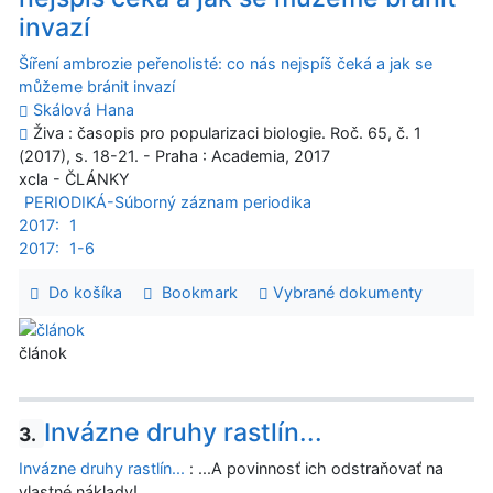
invazí
Šíření ambrozie peřenolisté: co nás nejspíš čeká a jak se
můžeme bránit invazí
Skálová Hana
Živa : časopis pro popularizaci biologie. Roč. 65, č. 1
(2017), s. 18-21. - Praha : Academia, 2017
xcla - ČLÁNKY
PERIODIKÁ-Súborný záznam periodika
2017:
1
2017:
1-6
Do košíka
Bookmark
Vybrané dokumenty
článok
Invázne druhy rastlín...
3.
Invázne druhy rastlín...
: ...A povinnosť ich odstraňovať na
vlastné náklady!