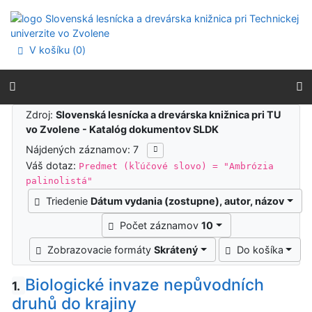
Prejsť na obsah
Prejsť na menu
Prehlásenie o webovej prístupnosti
V košíku (
0
)
Výsledky vyhľadávania
Zdroj:
Slovenská lesnícka a drevárska knižnica pri TU
vo Zvolene - Katalóg dokumentov SLDK
Nájdených záznamov: 7
Váš dotaz:
Predmet (kľúčové slovo) = "Ambrózia
palinolistá"
Triedenie
Dátum vydania (zostupne), autor, názov
Počet záznamov
10
Zobrazovacie formáty
Skrátený
Do košíka
Biologické invaze nepůvodních
1.
druhů do krajiny