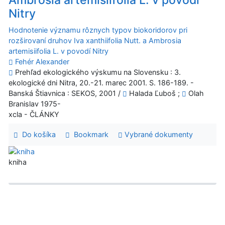
Ambrosia artemisiifolia L. v povodí
Nitry
Hodnotenie významu rôznych typov biokoridorov pri
rozširovaní druhov Iva xanthiifolia Nutt. a Ambrosia
artemisiifolia L. v povodí Nitry
Fehér Alexander
Prehľad ekologického výskumu na Slovensku : 3.
ekologické dni Nitra, 20.-21. marec 2001. S. 186-189. -
Banská Štiavnica : SEKOS, 2001 /
Halada Ľuboš ;
Olah
Branislav 1975-
xcla - ČLÁNKY
Do košíka
Bookmark
Vybrané dokumenty
kniha