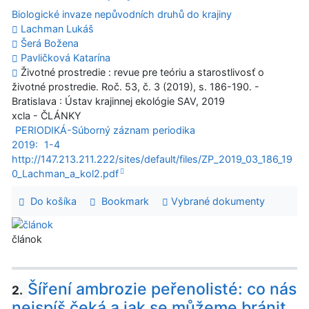
Biologické invaze nepůvodních druhů do krajiny
Lachman Lukáš
Šerá Božena
Pavličková Katarína
Životné prostredie : revue pre teóriu a starostlivosť o
životné prostredie. Roč. 53, č. 3 (2019), s. 186-190. -
Bratislava : Ústav krajinnej ekológie SAV, 2019
xcla - ČLÁNKY
PERIODIKÁ-Súborný záznam periodika
2019:
1-4
http://147.213.211.222/sites/default/files/ZP_2019_03_186_19
0_Lachman_a_kol2.pdf
Do košíka
Bookmark
Vybrané dokumenty
článok
Šíření ambrozie peřenolisté: co nás
2.
nejspíš čeká a jak se můžeme bránit