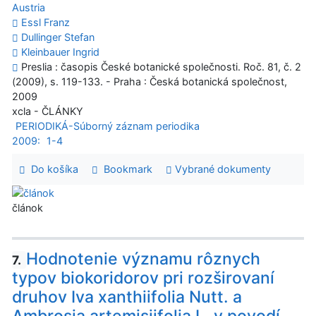
Austria
Essl Franz
Dullinger Stefan
Kleinbauer Ingrid
Preslia : časopis České botanické společnosti. Roč. 81, č. 2
(2009), s. 119-133. - Praha : Česká botanická společnost,
2009
xcla - ČLÁNKY
PERIODIKÁ-Súborný záznam periodika
2009:
1-4
Do košíka
Bookmark
Vybrané dokumenty
článok
Hodnotenie významu rôznych
7.
typov biokoridorov pri rozširovaní
druhov Iva xanthiifolia Nutt. a