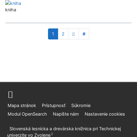
kniha
1
2
#
Mapa stránok
Prístupnosť
Súkromie
Modul OpenSearch
Napíšte nám
Nastavenie cookies
Slovenská lesnícka a drevárska knižnica pri Technickej
univerzite vo Zvolene