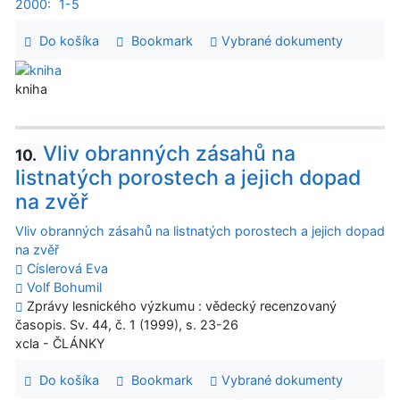
2000:
1-5
Do košíka
Bookmark
Vybrané dokumenty
kniha
Vliv obranných zásahů na
10.
listnatých porostech a jejich dopad
na zvěř
Vliv obranných zásahů na listnatých porostech a jejich dopad
na zvěř
Císlerová Eva
Volf Bohumil
Zprávy lesnického výzkumu : vědecký recenzovaný
časopis. Sv. 44, č. 1 (1999), s. 23-26
xcla - ČLÁNKY
Do košíka
Bookmark
Vybrané dokumenty