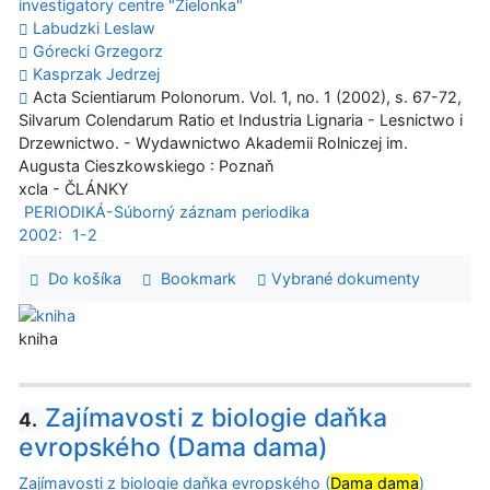
investigatory centre "Zielonka"
Labudzki Leslaw
Górecki Grzegorz
Kasprzak Jedrzej
Acta Scientiarum Polonorum. Vol. 1, no. 1 (2002), s. 67-72,
Silvarum Colendarum Ratio et Industria Lignaria - Lesnictwo i
Drzewnictwo. - Wydawnictwo Akademii Rolniczej im.
Augusta Cieszkowskiego : Poznaň
xcla - ČLÁNKY
PERIODIKÁ-Súborný záznam periodika
2002:
1-2
Do košíka
Bookmark
Vybrané dokumenty
kniha
Zajímavosti z biologie daňka
4.
evropského (Dama dama)
Zajímavosti z biologie daňka evropského (
Dama dama
)