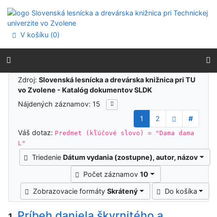
Prejsť na obsah
Prejsť na menu
Prehlásenie o webovej prístupnosti
V košíku (
0
)
Výsledky vyhľadávania
Zdroj:
Slovenská lesnícka a drevárska knižnica pri TU
vo Zvolene - Katalóg dokumentov SLDK
Nájdených záznamov: 15
1
2
#
Váš dotaz:
Predmet (kľúčové slovo) = "Dama dama
L"
Triedenie
Dátum vydania (zostupne), autor, názov
Počet záznamov
10
Zobrazovacie formáty
Skrátený
Do košíka
Príbeh daniela škvrnitého a
1.