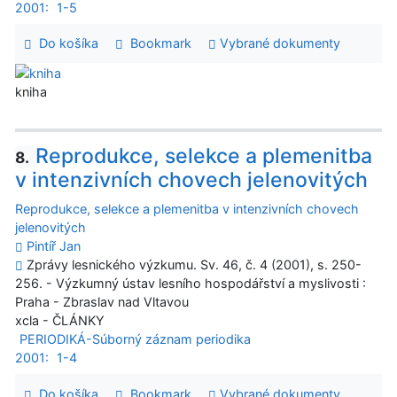
2001:
1-5
Do košíka
Bookmark
Vybrané dokumenty
kniha
Reprodukce, selekce a plemenitba
8.
v intenzivních chovech jelenovitých
Reprodukce, selekce a plemenitba v intenzivních chovech
jelenovitých
Pintíř Jan
Zprávy lesnického výzkumu. Sv. 46, č. 4 (2001), s. 250-
256. - Výzkumný ústav lesního hospodářství a myslivosti :
Praha - Zbraslav nad Vltavou
xcla - ČLÁNKY
PERIODIKÁ-Súborný záznam periodika
2001:
1-4
Do košíka
Bookmark
Vybrané dokumenty