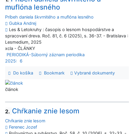
muflóna lesného
Príbeh daniela škvrnitého a muflóna lesného
Gubka Andrej
Les & Letokruhy : časopis o lesnom hospodárstve a
spracovaní dreva. Roč. 81, č. 6 (2025), s. 36-37. - Bratislava :
Lesmedium, 2025
xcla - ČLÁNKY
PERIODIKÁ-Súborný záznam periodika
2025:
6
Do košíka
Bookmark
Vybrané dokumenty
článok
Chŕkanie znie lesom
2.
Chŕkanie znie lesom
Ferenec Jozef
Poľovníctvo a rybárstvo. Roč. 58, č. 10 (2006), s. 32-33. -