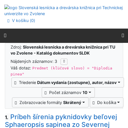
Prejsť na obsah
Prejsť na menu
Prehlásenie o webovej prístupnosti
V košíku (
0
)
Výsledky vyhľadávania
Zdroj:
Slovenská lesnícka a drevárska knižnica pri TU
vo Zvolene - Katalóg dokumentov SLDK
Nájdených záznamov: 3
Váš dotaz:
Predmet (kľúčové slovo) = "Diplodia
pinea"
Triedenie
Dátum vydania (zostupne), autor, názov
Počet záznamov
10
Zobrazovacie formáty
Skrátený
Do košíka
Príbeh šírenia pyknidovky beľovej
1.
Sphaeropsis sapinea zo Severnej