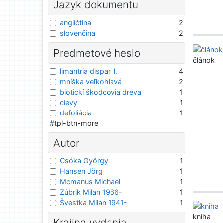
Jazyk dokumentu
angličtina
2
slovenčina
2
Predmetové heslo
článok
limantria dispar, l.
4
mníška veľkohlavá
2
biotickí škodcovia dreva
1
cievy
1
defoliácia
1
#tpl-btn-more
Autor
Csóka György
1
Hansen Jörg
1
Mcmanus Michael
1
Zúbrik Milan 1966-
1
Švestka Milan 1941-
1
kniha
Krajina vydania