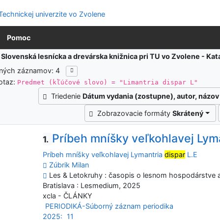
Pomoc
:
Slovenská lesnícka a drevárska knižnica pri TU vo Zvolene - K
ených záznamov: 4
otaz:
Predmet (kľúčové slovo) = "Limantria dispar L"
Triedenie
Dátum vydania (zostupne), autor, názov
Zobrazovacie formáty
Skrátený
Príbeh mníšky veľkohlavej Lyma
1.
Príbeh mníšky veľkohlavej Lymantria
dispar
L.E
Zúbrik Milan
Les & Letokruhy : časopis o lesnom hospodárstve a s
Bratislava : Lesmedium, 2025
xcla - ČLÁNKY
PERIODIKÁ-Súborný záznam periodika
2025:
11