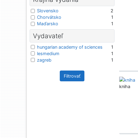
Slovensko
2
Chorvátsko
1
Maďarsko
1
Vydavateľ
hungarian academy of sciences
1
lesmedium
1
zagreb
1
Filtrovať
kniha