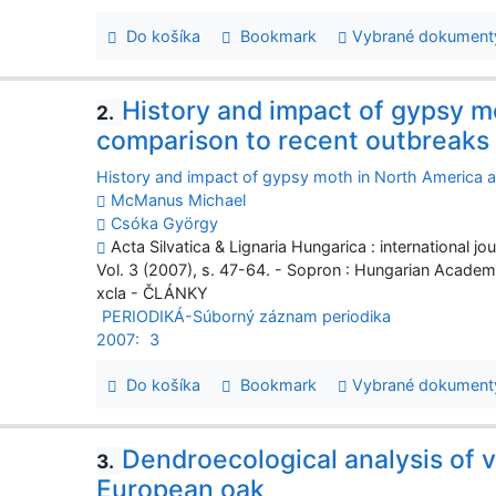
Do košíka
Bookmark
Vybrané dokument
History and impact of gypsy m
2.
comparison to recent outbreaks
History and impact of gypsy moth in North America 
McManus Michael
Csóka György
Acta Silvatica & Lignaria Hungarica : international j
Vol. 3 (2007), s. 47-64. - Sopron : Hungarian Acade
xcla - ČLÁNKY
PERIODIKÁ-Súborný záznam periodika
2007:
3
Do košíka
Bookmark
Vybrané dokument
Dendroecological analysis of v
3.
European oak