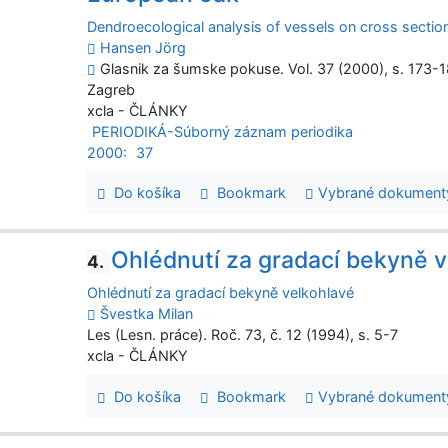
Dendroecological analysis of vessels on cross secti
Hansen Jörg
Glasnik za šumske pokuse. Vol. 37 (2000), s. 173-187
Zagreb
xcla - ČLÁNKY
PERIODIKÁ-Súborný záznam periodika
2000:
37
Do košíka
Bookmark
Vybrané dokument
Ohlédnutí za gradací bekyně 
4.
Ohlédnutí za gradací bekyně velkohlavé
Švestka Milan
Les (Lesn. práce). Roč. 73, č. 12 (1994), s. 5-7
xcla - ČLÁNKY
Do košíka
Bookmark
Vybrané dokument