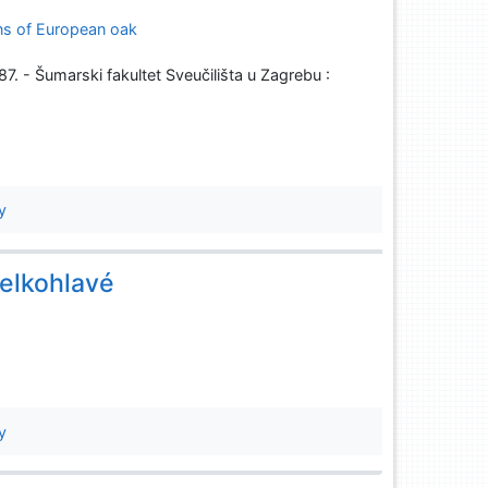
ons of European oak
. - Šumarski fakultet Sveučilišta u Zagrebu :
y
velkohlavé
y