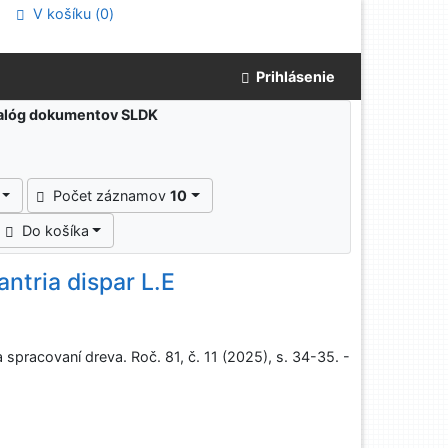
V košíku (
0
)
Prihlásenie
atalóg dokumentov SLDK
Počet záznamov
10
Do košíka
ntria dispar L.E
pracovaní dreva. Roč. 81, č. 11 (2025), s. 34-35. -