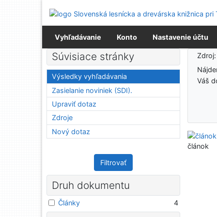
Prejsť na obsah
Prejsť na menu
Prehlásenie o webovej prístupnosti
Vyhľadávanie
Konto
Nastavenie účtu
Výsledky vyhľadávania
Súvisiace stránky
Zdroj
Nájd
Výsledky vyhľadávania
Váš d
Zasielanie noviniek (SDI).
Upraviť dotaz
Zdroje
Nový dotaz
článok
Filtrovať
Druh dokumentu
Články
4