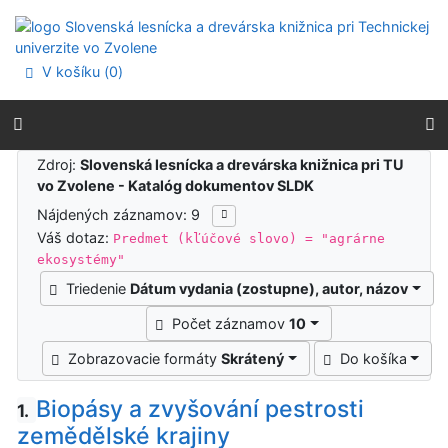
Prejsť na obsah
Prejsť na menu
Prehlásenie o webovej prístupnosti
V košíku (
0
)
Výsledky vyhľadávania
Zdroj:
Slovenská lesnícka a drevárska knižnica pri TU
vo Zvolene - Katalóg dokumentov SLDK
Nájdených záznamov: 9
Váš dotaz:
Predmet (kľúčové slovo) = "agrárne
ekosystémy"
Triedenie
Dátum vydania (zostupne), autor, názov
Počet záznamov
10
Zobrazovacie formáty
Skrátený
Do košíka
Biopásy a zvyšování pestrosti
1.
zemědělské krajiny