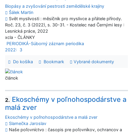
Biopásy a zvyšování pestrosti zemědělské krajiny
Šálek Martin
Svět myslivosti : měsíčník pro myslivce a přátele přírody.
Roč. 23, č. 3 (2022), s. 30-31. - Kostelec nad Černými lesy :
Lesnická práce, 2022
xcla - ČLÁNKY
PERIODIKÁ-Súborný záznam periodika
2022:
3
Do košíka
Bookmark
Vybrané dokumenty
článok
Ekoschémy v poľnohospodárstve a
2.
malá zver
Ekoschémy v poľnohospodárstve a malá zver
Slamečka Jaroslav
Naše poľovníctvo : časopis pre poľovníkov, ochrancov a