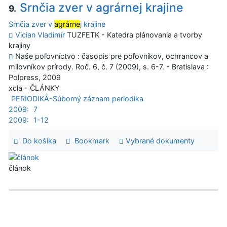
Srnčia zver v agrárnej krajine
9.
Srnčia zver v
agrárne
j krajine
Vician Vladimír
TUZFETK - Katedra plánovania a tvorby
krajiny
Naše poľovníctvo : časopis pre poľovníkov, ochrancov a
milovníkov prírody. Roč. 6, č. 7 (2009), s. 6-7. - Bratislava :
Polpress, 2009
xcla - ČLÁNKY
PERIODIKÁ-Súborný záznam periodika
2009:
7
2009:
1-12
Do košíka
Bookmark
Vybrané dokumenty
článok