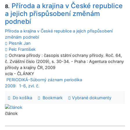
Příroda a krajina v České republice
8.
a jejich přispůsobení změnám
podnebí
Příroda a krajina v České republice a jejich přispůsobení
změnám podnebí
Plesník Jan
Pelc František
Ochrana přírody : časopis státní ochrany přírody. Roč. 64,
č. Zvláštní číslo (2009), s. 30-34. - Praha : Agentura ochrany
přírody a krajiny ČR, 2009
xcla - ČLÁNKY
PERIODIKÁ-Súborný záznam periodika
2009:
1-6, zvl. č.
Do košíka
Bookmark
Vybrané dokumenty
článok