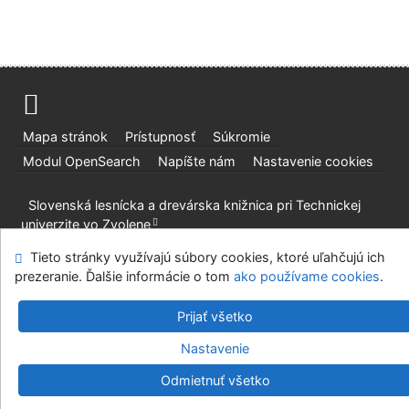
Mapa stránok
Prístupnosť
Súkromie
Modul OpenSearch
Napíšte nám
Nastavenie cookies
Slovenská lesnícka a drevárska knižnica pri Technickej
univerzite vo Zvolene
©1993-2026
IPAC
v.4.8.63a
-
Cosmotron Slovakia, s.r.o.
Tieto stránky využívajú súbory cookies, ktoré uľahčujú ich
prezeranie. Ďalšie informácie o tom
ako používame cookies
.
Prijať všetko
Nastavenie
Odmietnuť všetko