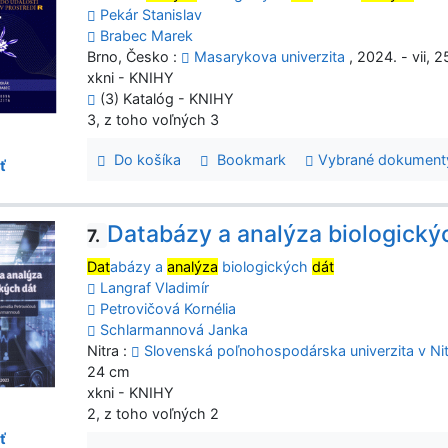
Pekár Stanislav
Brabec Marek
Brno, Česko :
Masarykova univerzita
, 2024. - vii, 
xkni - KNIHY
(3) Katalóg - KNIHY
3, z toho voľných 3
Do košíka
Bookmark
Vybrané dokument
ť
Databázy a analýza biologický
7.
Dat
abázy a
analýza
biologických
dát
Langraf Vladimír
Petrovičová Kornélia
Schlarmannová Janka
Nitra :
Slovenská poľnohospodárska univerzita v Ni
24 cm
xkni - KNIHY
2, z toho voľných 2
ť