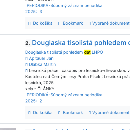
PERIODIKÁ-Súborný záznam periodika
2025:
3
Do košíka
Bookmark
Vybrané dokument
Douglaska tisolistá pohledem
2.
Douglaska tisolistá pohledem
dat
LHPO
Apltauer Jan
Dlabka Martin
Lesnická práce : časopis pro lesnicko-dřevařskou vě
Kostelec nad Černými lesy Praha Písek : Lesnická prác
lesnická, 2025
xcla - ČLÁNKY
PERIODIKÁ-Súborný záznam periodika
2025:
2
Do košíka
Bookmark
Vybrané dokument