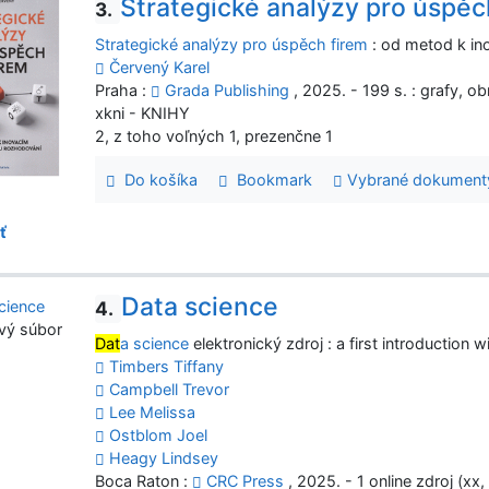
Strategické analýzy pro úspěc
3.
Strategické analýzy pro úspěch firem
: od metod k in
Červený Karel
Praha :
Grada Publishing
, 2025. - 199 s. : grafy, o
xkni - KNIHY
2, z toho voľných 1, prezenčne 1
Do košíka
Bookmark
Vybrané dokument
ť
Data science
4.
vý súbor
Dat
a science
elektronický zdroj : a first introduction 
Timbers Tiffany
Campbell Trevor
Lee Melissa
Ostblom Joel
Heagy Lindsey
Boca Raton :
CRC Press
, 2025. - 1 online zdroj (xx,