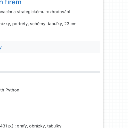
h firem
ovacím a strategickému rozhodování
brázky, portréty, schémy, tabuľky, 23 cm
y
with Python
 431 p.) : grafy, obrázky, tabuľky