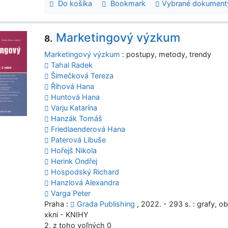
Do košíka
Bookmark
Vybrané dokument
Marketingový výzkum
8.
Marketingový výzkum
: postupy, metody, trendy
Tahal Radek
Šimečková Tereza
Říhová Hana
Huntová Hana
Varju Katarína
Hanzák Tomáš
Friedlaenderová Hana
Paterová Libuše
Hořejš Nikola
Herink Ondřej
Hospodský Richard
Hanzlová Alexandra
Varga Peter
Praha :
Grada Publishing
, 2022. - 293 s. : grafy, o
xkni - KNIHY
2, z toho voľných 0