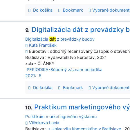
Do košíka
Bookmark
Vybrané dokument
Digitalizácia dát z prevádzky 
9.
Digitalizácia
dát
z prevádzky budov
Kuťa František
Eurostav : odborný recenzovaný časopis o stavebníctv
Bratislava : Vydavateľstvo Eurostav, 2021
xcla - ČLÁNKY
PERIODIKÁ-Súborný záznam periodika
2021:
5
Do košíka
Bookmark
Vybrané dokument
Praktikum marketingového v
10.
Praktikum marketingového výskumu
Vilčeková Lucia
Bratislava :
Univerzita Komenského v Bratislave
, 20