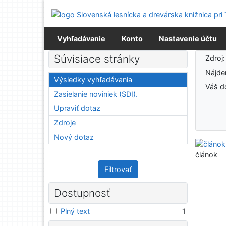
Prejsť na obsah
Prejsť na menu
Prehlásenie o webovej prístupnosti
Vyhľadávanie
Konto
Nastavenie účtu
Výsledky vyhľadávania
Súvisiace stránky
Zdroj
Nájd
Výsledky vyhľadávania
Váš d
Zasielanie noviniek (SDI).
Upraviť dotaz
Zdroje
Nový dotaz
článok
Filtrovať
Dostupnosť
Plný text
1