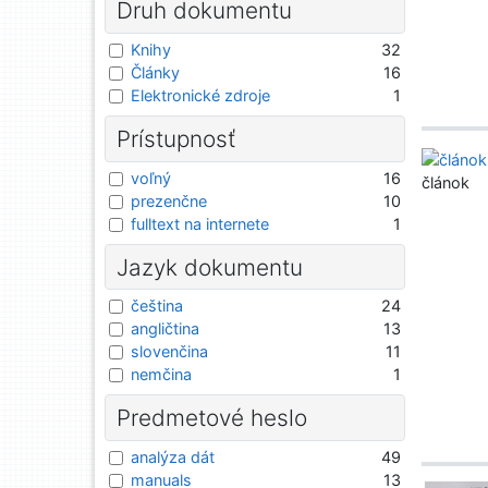
Druh dokumentu
Knihy
32
Články
16
Elektronické zdroje
1
Prístupnosť
voľný
16
článok
prezenčne
10
fulltext na internete
1
Jazyk dokumentu
čeština
24
angličtina
13
slovenčina
11
nemčina
1
Predmetové heslo
analýza dát
49
manuals
13