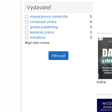
Vydavateľ
masarykova univerzita
5
computer press
4
grada publishing
3
lesnická práce
3
metafora
3
#tpl-btn-more
Filtrovať
kniha