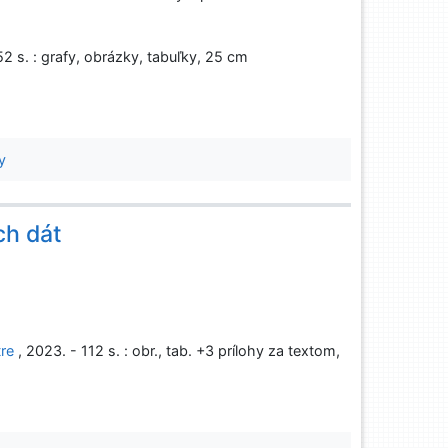
252 s. : grafy, obrázky, tabuľky, 25 cm
y
ch dát
tre
, 2023. - 112 s. : obr., tab. +3 prílohy za textom,