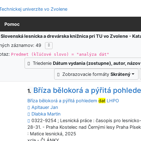
Pomoc
:
Slovenská lesnícka a drevárska knižnica pri TU vo Zvolene - K
ených záznamov: 49
otaz:
Predmet (kľúčové slovo) = "analýza dát"
Triedenie
Dátum vydania (zostupne), autor, názov
Zobrazovacie formáty
Skrátený
Bříza bělokorá a pýřitá pohle
1.
Bříza bělokorá a pýřitá pohledem
dat
LHPO
Apltauer Jan
Dlabka Martin
0322-9254 ; Lesnická práce : časopis pro lesnicko-d
28-31. - Praha Kostelec nad Černými lesy Praha Písek 
: Matice lesnická, 2025
xcla - ČLÁNKY