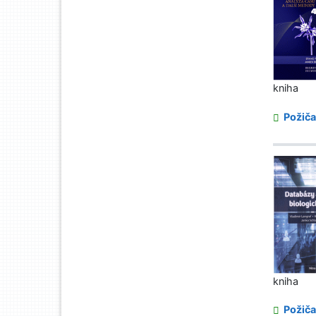
kniha
Požiča
kniha
Požiča