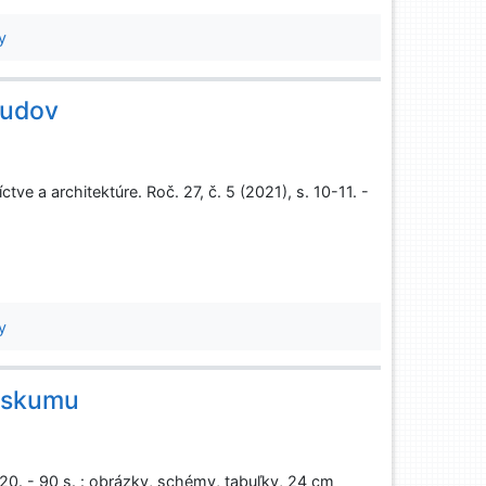
y
budov
e a architektúre. Roč. 27, č. 5 (2021), s. 10-11. -
y
ýskumu
20. - 90 s. : obrázky, schémy, tabuľky, 24 cm