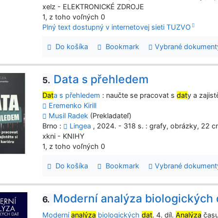
xelz - ELEKTRONICKÉ ZDROJE
1, z toho voľných 0
Plný text dostupný v internetovej sieti TUZVO
Do košíka
Bookmark
Vybrané dokument
Data s přehledem
5.
Dat
a s přehledem
: naučte se pracovat s
dat
y a zajist
Eremenko Kirill
Musil Radek
(Prekladateľ)
Brno :
Lingea
, 2024. - 318 s. : grafy, obrázky, 22 
xkni - KNIHY
1, z toho voľných 0
Do košíka
Bookmark
Vybrané dokument
Moderní analýza biologických 
6.
Moderní
analýza
biologických
dat
. 4. díl.
Analýza
času