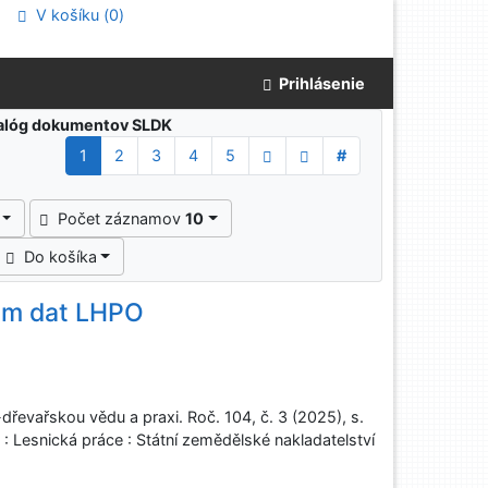
V košíku (
0
)
Prihlásenie
atalóg dokumentov SLDK
1
2
3
4
5
#
Počet záznamov
10
Do košíka
dem dat LHPO
řevařskou vědu a praxi. Roč. 104, č. 3 (2025), s.
: Lesnická práce : Státní zemědělské nakladatelství