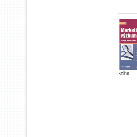
kniha