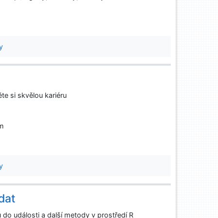
y
ěte si skvělou kariéru
cm
y
dat
 do události a další metody v prostředí R