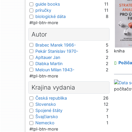
guide books
11
príručky
11
biologické dáta
8
#tpl-btn-more
Autor
Brabec Marek 1966-
5
kniha
Pekár Stanislav 1970-
5
Apltauer Jan
2
Požiča
Dlabka Martin
2
Meloun Milan 1943-
2
#tpl-btn-more
Krajina vydania
počítačo
Česká republika
26
Slovensko
12
Spojené štáty
7
Švajčiarsko
1
Nemecko
1
#tpl-btn-more