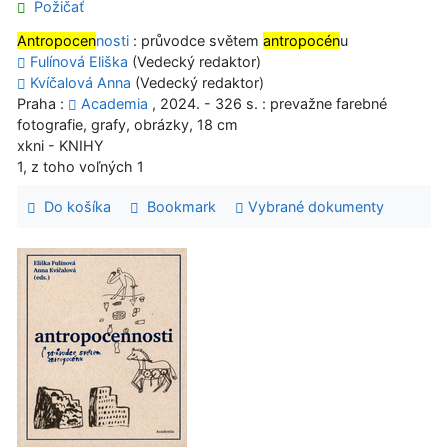
Požičať
Antropocen
nosti
: průvodce světem
antropocén
u
Fulínová Eliška
(Vedecký redaktor)
Kvíčalová Anna
(Vedecký redaktor)
Praha :
Academia
, 2024. - 326 s. : prevažne farebné
fotografie, grafy, obrázky, 18 cm
xkni - KNIHY
1, z toho voľných 1
Do košíka
Bookmark
Vybrané dokumenty