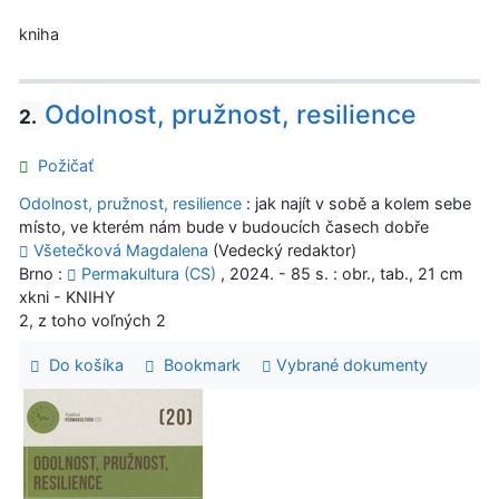
kniha
Odolnost, pružnost, resilience
2.
Požičať
Odolnost, pružnost, resilience
: jak najít v sobě a kolem sebe
místo, ve kterém nám bude v budoucích časech dobře
Všetečková Magdalena
(Vedecký redaktor)
Brno :
Permakultura (CS)
, 2024. - 85 s. : obr., tab., 21 cm
xkni - KNIHY
2, z toho voľných 2
Do košíka
Bookmark
Vybrané dokumenty