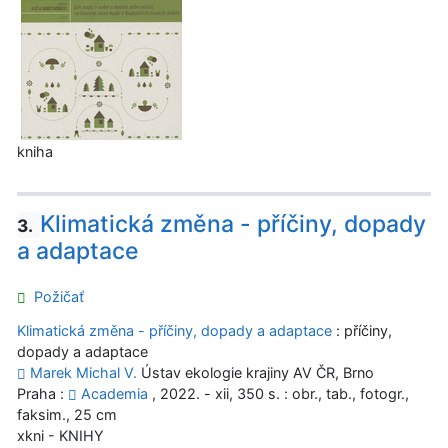
kniha
Klimatická změna - příčiny, dopady
3.
a adaptace
Požičať
Klimatická změna - příčiny, dopady a adaptace
: příčiny,
dopady a adaptace
Marek Michal V.
Ústav ekologie krajiny AV ČR, Brno
Praha :
Academia
, 2022. - xii, 350 s. : obr., tab., fotogr.,
faksim., 25 cm
xkni - KNIHY