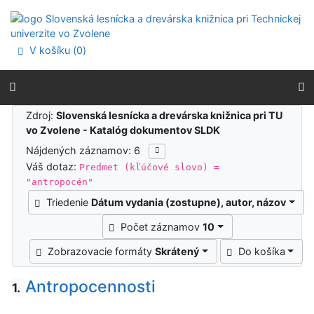
Prejsť na obsah
Prejsť na menu
Prehlásenie o webovej prístupnosti
V košíku (
0
)
Výsledky vyhľadávania
Zdroj:
Slovenská lesnícka a drevárska knižnica pri TU
vo Zvolene - Katalóg dokumentov SLDK
Nájdených záznamov: 6
Váš dotaz:
Predmet (kľúčové slovo) =
"antropocén"
Triedenie
Dátum vydania (zostupne), autor, názov
Počet záznamov
10
Zobrazovacie formáty
Skrátený
Do košíka
Antropocennosti
1.