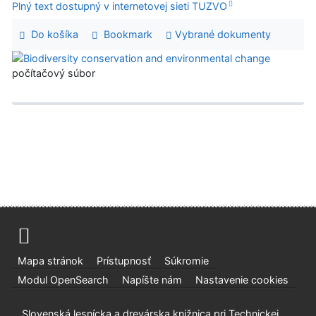
Plný text dostupný v internetovej sieti TUZVO
Do košíka
Bookmark
Vybrané dokumenty
počítačový súbor
Mapa stránok
Prístupnosť
Súkromie
Modul OpenSearch
Napíšte nám
Nastavenie cookies
Slovenská lesnícka a drevárska knižnica pri Technickej