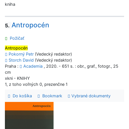
kniha
Antropocén
5.
Požičať
Antropocén
Pokorný Petr
(Vedecký redaktor)
Storch David
(Vedecký redaktor)
Praha :
Academia
, 2020. - 651 s. : obr., graf., fotogr., 25
cm
xkni - KNIHY
1, z toho voľných 0, prezenčne 1
Do košíka
Bookmark
Vybrané dokumenty