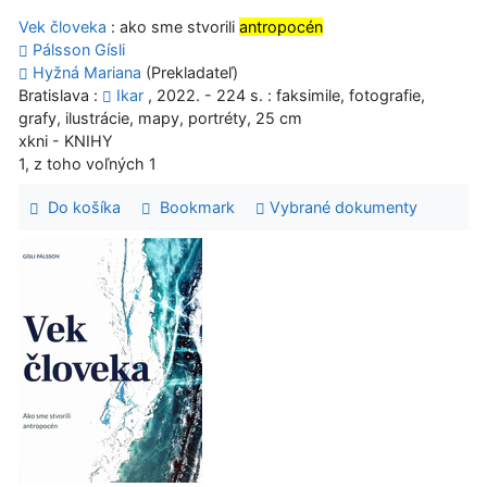
Vek človeka
: ako sme stvorili
antropocén
Pálsson Gísli
Hyžná Mariana
(Prekladateľ)
Bratislava :
Ikar
, 2022. - 224 s. : faksimile, fotografie,
grafy, ilustrácie, mapy, portréty, 25 cm
xkni - KNIHY
1, z toho voľných 1
Do košíka
Bookmark
Vybrané dokumenty