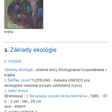
kniha
Základy ekológie
3.
Požičať
Základy ekológie
: učebné texty Ekologizácia hospodárenia v
krajine
Šteffek Jozef
TUZFEUNS - Katedra UNESCO pre
ekologické vedomie a trvalo udržateľný rozvoj
Jurko Anton
[Bratislava] :
Slovenská vysoká škola technická
, 1989. - 67
s. : 2 obr., tab., 29 cm
xkni - KNIHY
2, z toho voľných 2