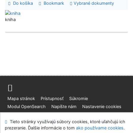
Do košíka
Bookmark
Vybrané dokumenty
kniha
Mapa stránok
Prístupnosť
Súkromie
Modul OpenSearch
Napíšte nám
Nastavenie cookies
Slovenská lesnícka a drevárska knižnica pri Technickej
Tieto stránky využívajú súbory cookies, ktoré uľahčujú ich
univerzite vo Zvolene
prezeranie. Ďalšie informácie o tom
ako používame cookies
.