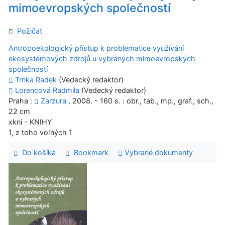
mimoevropských společností
Požičať
Antropoekologický přístup k problematice využívání
ekosystémových zdrojů u vybraných mimoevropských
společností
Trnka Radek
(Vedecký redaktor)
Lorencová Radmila
(Vedecký redaktor)
Praha :
Zarzura
, 2008. - 160 s. : obr., tab., mp., graf., sch.,
22 cm
xkni - KNIHY
1, z toho voľných 1
Do košíka
Bookmark
Vybrané dokumenty