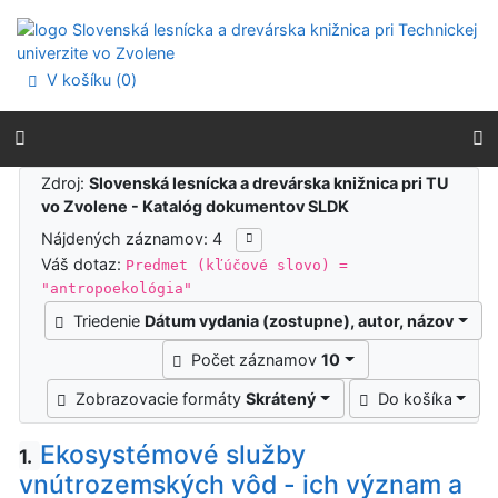
Prejsť na obsah
Prejsť na menu
Prehlásenie o webovej prístupnosti
V košíku (
0
)
Výsledky vyhľadávania
Zdroj:
Slovenská lesnícka a drevárska knižnica pri TU
vo Zvolene - Katalóg dokumentov SLDK
Nájdených záznamov: 4
Váš dotaz:
Predmet (kľúčové slovo) =
"antropoekológia"
Triedenie
Dátum vydania (zostupne), autor, názov
Počet záznamov
10
Zobrazovacie formáty
Skrátený
Do košíka
Ekosystémové služby
1.
vnútrozemských vôd - ich význam a