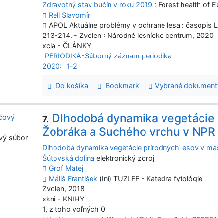
Zdravotný stav bučín v roku 2019
: Forest health of 
Rell Slavomír
APOL Aktuálne problémy v ochrane lesa : časopis Les
213-214. - Zvolen : Národné lesnícke centrum, 2020
xcla - ČLÁNKY
PERIODIKÁ-Súborný záznam periodika
2020:
1-2
Do košíka
Bookmark
Vybrané dokument
Dlhodobá dynamika vegetácie 
7.
Žobráka a Suchého vrchu v NPR 
vý súbor
Dlhodobá dynamika vegetácie prírodných lesov v m
Šútovská dolina
elektronický zdroj
Grof Matej
Máliš František
(Iní) TUZLFF - Katedra fytológie
Zvolen, 2018
xkni - KNIHY
1, z toho voľných 0