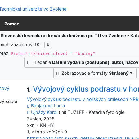
Pomoc
:
Slovenská lesnícka a drevárska knižnica pri TU vo Zvolene - K
ených záznamov: 90
otaz:
Predmet (kľúčové slovo) = "bučiny"
Triedenie
Dátum vydania (zostupne), autor, názov
Zobrazovacie formáty
Skrátený
Vývojový cyklus podrastu v h
1.
Vývojový cyklus podrastu v horských pralesoch NP
vý súbor
Babjaková Lucia
Ujházy Karol
(Iní) TUZLFF - Katedra fytológie
Zvolen, 2025
xkni - KNIHY
1, z toho voľných 0
https://opac.crzp.sk/?fn=detailBiblioForm&sid=0