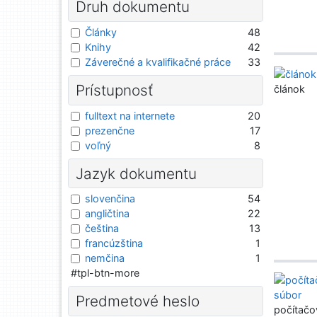
Druh dokumentu
Články
48
Knihy
42
Záverečné a kvalifikačné práce
33
Prístupnosť
článok
fulltext na internete
20
prezenčne
17
voľný
8
Jazyk dokumentu
slovenčina
54
angličtina
22
čeština
13
francúzština
1
nemčina
1
#tpl-btn-more
Predmetové heslo
počítačo