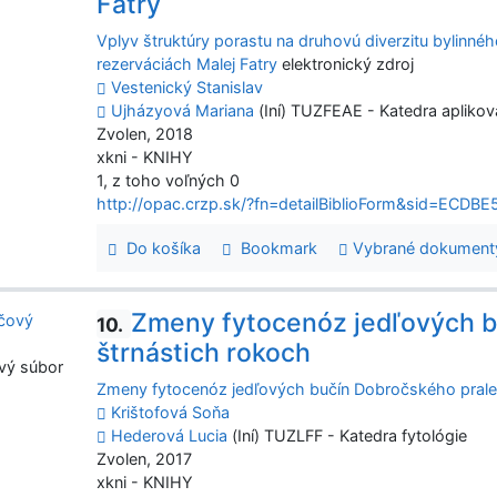
Fatry
Vplyv štruktúry porastu na druhovú diverzitu bylinné
rezerváciách Malej Fatry
elektronický zdroj
Vestenický Stanislav
Ujházyová Mariana
(Iní) TUZFEAE - Katedra aplikov
Zvolen, 2018
xkni - KNIHY
1, z toho voľných 0
http://opac.crzp.sk/?fn=detailBiblioForm&sid=E
Do košíka
Bookmark
Vybrané dokument
Zmeny fytocenóz jedľových b
10.
štrnástich rokoch
vý súbor
Zmeny fytocenóz jedľových bučín Dobročského prale
Krištofová Soňa
Hederová Lucia
(Iní) TUZLFF - Katedra fytológie
Zvolen, 2017
xkni - KNIHY