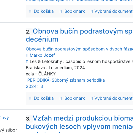
Do košíka
Bookmark
Vybrané dokument
Obnova bučín podrastovým sp
2.
decénium
Obnova bučín podrastovým spôsobom v dvoch fáza
Marko Jozef
Les & Letokruhy : časopis o lesnom hospodárstve a s
Bratislava : Lesmedium, 2024
xcla - ČLÁNKY
PERIODIKÁ-Súborný záznam periodika
2024:
3
Do košíka
Bookmark
Vybrané dokument
Vzťah medzi produkciou biomas
3.
bukových lesoch vplyvom menia
vý súbor