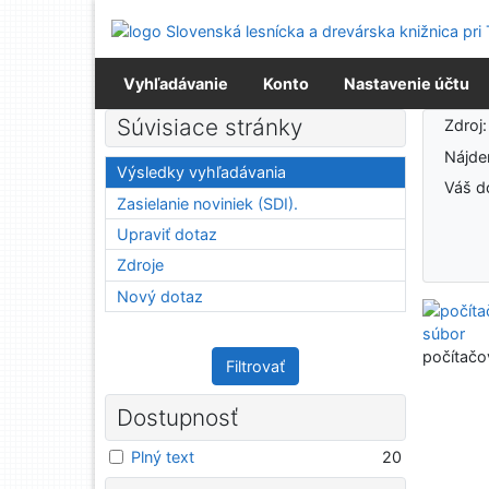
Prejsť na obsah
Prejsť na menu
Prehlásenie o webovej prístupnosti
Vyhľadávanie
Konto
Nastavenie účtu
Výsledky vyhľadávania
Súvisiace stránky
Zdroj
Nájd
Výsledky vyhľadávania
Váš d
Zasielanie noviniek (SDI).
Upraviť dotaz
Zdroje
Nový dotaz
počítačo
Filtrovať
Dostupnosť
Plný text
20