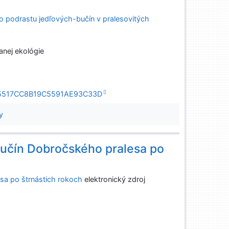
ho podrastu jedľových-bučín v pralesovitých
anej ekológie
CDBE5517CC8B19C5591AE93C33D
y
učín Dobročského pralesa po
sa po štrnástich rokoch
elektronický zdroj