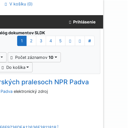
V košíku (
0
)
Prihlásenie
atalóg dokumentov SLDK
1
2
3
4
5
#
Počet záznamov
10
Do košíka
orských pralesoch NPR Padva
R Padva
elektronický zdroj
E3CFF6F9736DEA12636F3811818