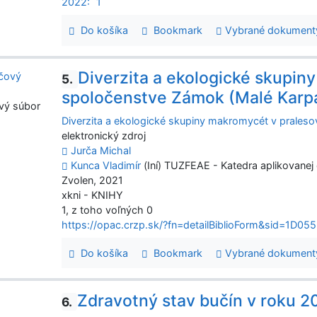
2022:
1
Do košíka
Bookmark
Vybrané dokument
Diverzita a ekologické skupin
5.
spoločenstve Zámok (Malé Karp
vý súbor
Diverzita a ekologické skupiny makromycét v prales
elektronický zdroj
Jurča Michal
Kunca Vladimír
(Iní) TUZFEAE - Katedra aplikovanej
Zvolen, 2021
xkni - KNIHY
1, z toho voľných 0
https://opac.crzp.sk/?fn=detailBiblioForm&sid=1
Do košíka
Bookmark
Vybrané dokument
Zdravotný stav bučín v roku 2
6.