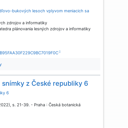
jedľovo-bukových lesoch vplyvom meniacich sa
ch zdrojov a informatiky
atedra plánovania lesných zdrojov a informatiky
25BFB95FAA30F229C9BC7019F0C
y
snímky z České republiky 6
iky 6
2022), s. 21-39. - Praha : Česká botanická