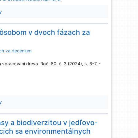
y
ôsobom v dvoch fázach za
ch za decénium
pracovaní dreva. Roč. 80, č. 3 (2024), s. 6-7. -
y
y a biodiverzitou v jedľovo-
cich sa environmentálnych