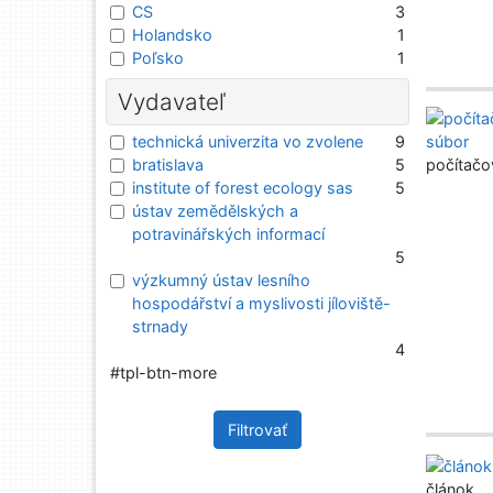
CS
3
Holandsko
1
Poľsko
1
Vydavateľ
technická univerzita vo zvolene
9
bratislava
5
počítačo
institute of forest ecology sas
5
ústav zemědělských a
potravinářských informací
5
výzkumný ústav lesního
hospodářství a myslivosti jíloviště-
strnady
4
#tpl-btn-more
Filtrovať
článok