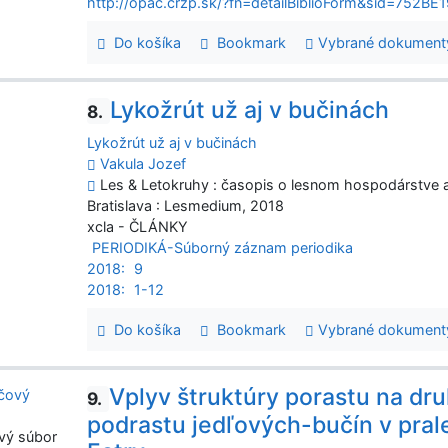
http://opac.crzp.sk/?fn=detailBiblioForm&sid=75
Do košíka
Bookmark
Vybrané dokument
Lykožrút už aj v bučinách
8.
Lykožrút už aj v bučinách
Vakula Jozef
Les & Letokruhy : časopis o lesnom hospodárstve a s
Bratislava : Lesmedium, 2018
xcla - ČLÁNKY
PERIODIKÁ-Súborný záznam periodika
2018:
9
2018:
1-12
Do košíka
Bookmark
Vybrané dokument
Vplyv štruktúry porastu na dr
9.
podrastu jedľových-bučín v pral
vý súbor