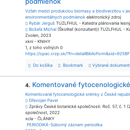
podmienok
Vzťah medzi produkciou biomasy a biodiverzitou v 
environmentálnych podmienok
elektronický zdroj
Rybár Jerguš
TUZLFHUL - Katedra plánovania lesný
Bošeľa Michal
(Školiteľ (konzultant)) TUZLFHUL - K
Zvolen, 2023
xkni - KNIHY
1, z toho voľných 0
https://opac.crzp.sk/?fn=detailBiblioForm&sid=9
Do košíka
Bookmark
Vybrané dokument
Komentované fytocenologické 
4.
Komentované fytocenologické snímky z České republ
Dřevojan Pavel
Zprávy České botanické společnosti. Roč. 57, č. 1 (
společnost, 2022
xcla - ČLÁNKY
PERIODIKÁ-Súborný záznam periodika