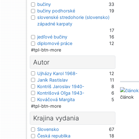
bučiny
33
bučiny podhorské
19
slovenské stredohorie (slovensko)
západné karpaty
17
jedľové bučiny
16
diplomové práce
12
#tpl-btn-more
Autor
Ujházy Karol 1968-
12
Janík Rastislav
11
Kontriš Jaroslav 1940-
8
Kontrišová Oľga 1943-
6
článok
Kováčová Margita
5
#tpl-btn-more
Krajina vydania
Slovensko
67
Česká republika
18