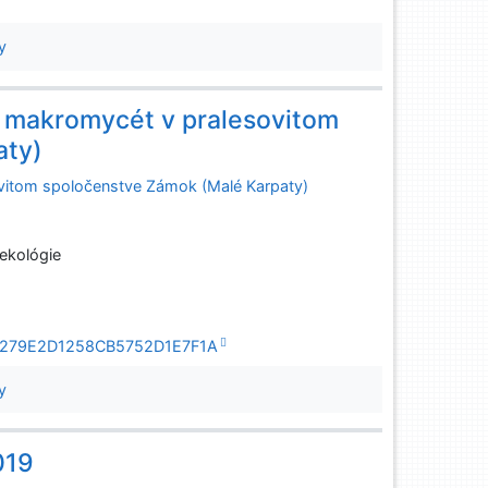
y
y makromycét v pralesovitom
aty)
ovitom spoločenstve Zámok (Malé Karpaty)
 ekológie
D055279E2D1258CB5752D1E7F1A
y
019