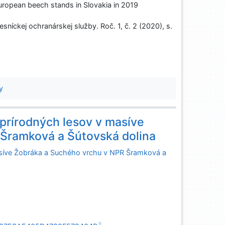
European beech stands in Slovakia in 2019
níckej ochranárskej služby. Roč. 1, č. 2 (2020), s.
y
prírodných lesov v masíve
Šramková a Šútovská dolina
asíve Žobráka a Suchého vrchu v NPR Šramková a