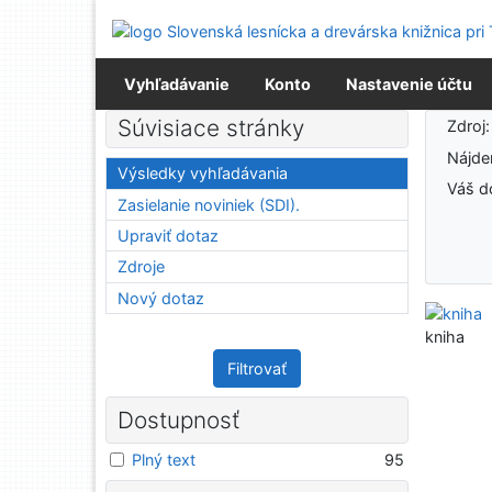
Prejsť na obsah
Prejsť na menu
Prehlásenie o webovej prístupnosti
Vyhľadávanie
Konto
Nastavenie účtu
Výsledky vyhľadávania
Súvisiace stránky
Zdroj
Nájd
Výsledky vyhľadávania
Váš d
Zasielanie noviniek (SDI).
Upraviť dotaz
Zdroje
Nový dotaz
kniha
Filtrovať
Dostupnosť
Plný text
95