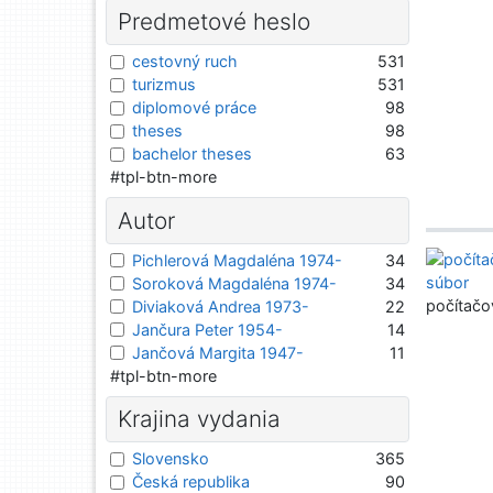
Predmetové heslo
cestovný ruch
531
turizmus
531
diplomové práce
98
theses
98
bachelor theses
63
#tpl-btn-more
Autor
Pichlerová Magdaléna 1974-
34
Soroková Magdaléna 1974-
34
počítačo
Diviaková Andrea 1973-
22
Jančura Peter 1954-
14
Jančová Margita 1947-
11
#tpl-btn-more
Krajina vydania
Slovensko
365
Česká republika
90