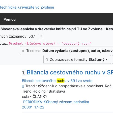
Pomoc
:
Slovenská lesnícka a drevárska knižnica pri TU vo Zvolene - K
ených záznamov: 537
otaz:
Predmet (kľúčové slovo) = "cestovný ruch"
Triedenie
Dátum vydania (zostupne), autor, názov
Zobrazovacie formáty
Skrátený
Bilancia cestovného ruchu v SR
1.
Bilancia cestovného
ruch
u v SR i vo svete
Trend : týždenník o hospodárstve a podnikaní. Roč. 1
Trend Holding : Bratislava
xcla - ČLÁNKY
PERIODIKÁ-Súborný záznam periodika
2000:
17-22