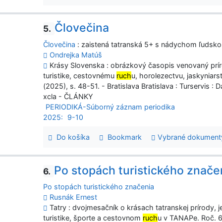
Človečina
5.
Človečina
: zaistená tatranská 5+ s nádychom ľudsko
Ondrejka Matúš
Krásy Slovenska : obrázkový časopis venovaný prí
turistike, cestovnému
ruch
u, horolezectvu, jaskyniars
(2025), s. 48-51. - Bratislava Bratislava : Turservis :
xcla - ČLÁNKY
PERIODIKÁ-Súborný záznam periodika
2025:
9-10
Do košíka
Bookmark
Vybrané dokument
Po stopách turistického znače
6.
Po stopách turistického značenia
Rusnák Ernest
Tatry : dvojmesačník o krásach tatranskej prírody, j
turistike, športe a cestovnom
ruch
u v TANAPe. Roč. 64