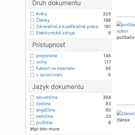
Druh dokumentu
Knihy
329
Články
198
Záverečné a kvalifikačné práce
181
Elektronické zdroje
9
počítačo
Prístupnosť
prezenčne
148
voľný
117
fulltext na internete
95
v spracovaní
5
Jazyk dokumentu
slovenčina
364
čeština
93
angličtina
60
nemčina
20
článok
poľština
8
#tpl-btn-more