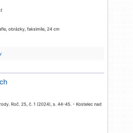
sť
afie, obrázky, faksimile, 24 cm
y
uch
rody. Roč. 25, č. 1 (2024), s. 44-45. - Kostelec nad