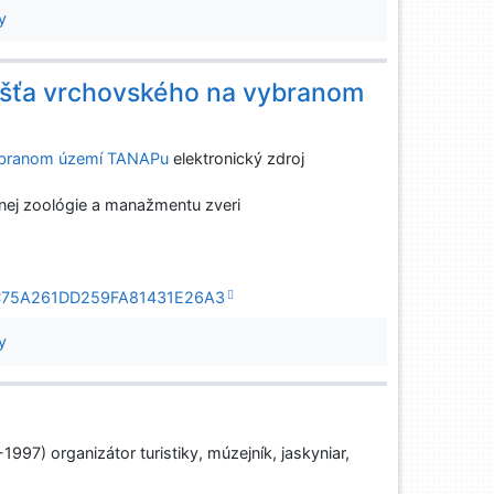
y
višťa vrchovského na vybranom
vybranom území TANAPu
elektronický zdroj
nej zoológie a manažmentu zveri
9A1C75A261DD259FA81431E26A3
y
1997) organizátor turistiky, múzejník, jaskyniar,