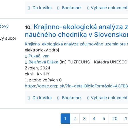
Do košíka
Bookmark
Vybrané dokument
Krajinno-ekologická analýza
10.
náučného chodníka v Slovensko
vý súbor
Krajinno-ekologická analýza záujmového územia pre
elektronický zdroj
Pukač Ivan
Belaňová Eliška
(Iní) TUZFEUNS - Katedra UNESCO p
Zvolen, 2024
xkni - KNIHY
1, z toho voľných 0
https://opac.crzp.sk/?fn=detailBiblioForm&sid=A
Do košíka
Bookmark
Vybrané dokument
1
2
3
4
5
20