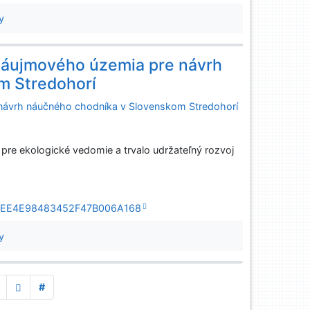
y
 záujmového územia pre návrh
m Stredohorí
 návrh náučného chodníka v Slovenskom Stredohorí
re ekologické vedomie a trvalo udržateľný rozvoj
CFB8EE4E98483452F47B006A168
y
#