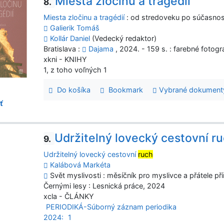
Miesta zločinu a tragédií
8.
Miesta zločinu a tragédií
: od stredoveku po súčasno
Galierik Tomáš
Kollár Daniel
(Vedecký redaktor)
Bratislava :
Dajama
, 2024. - 159 s. : farebné fotogr
xkni - KNIHY
1, z toho voľných 1
Do košíka
Bookmark
Vybrané dokument
ť
Udržitelný lovecký cestovní r
9.
Udržitelný lovecký cestovní
ruch
Kalábová Markéta
Svět myslivosti : měsíčník pro myslivce a přátele pří
Černými lesy : Lesnická práce, 2024
xcla - ČLÁNKY
PERIODIKÁ-Súborný záznam periodika
2024:
1