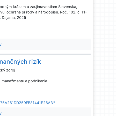
rodným krásam a zaujímavostiam Slovenska,
tvu, ochrane prírody a národopisu. Roč. 102, č. 11-
s : Dajama, 2025
y
inančných rizík
cký zdroj
, manažmentu a podnikania
9A1C75A261DD259FB81441E26A3
y