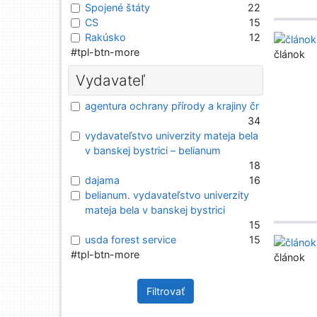
Spojené štáty
22
CS
15
Rakúsko
12
#tpl-btn-more
článok
Vydavateľ
agentura ochrany přírody a krajiny čr
34
vydavateľstvo univerzity mateja bela
v banskej bystrici – belianum
18
dajama
16
belianum. vydavateľstvo univerzity
mateja bela v banskej bystrici
15
usda forest service
15
#tpl-btn-more
článok
Filtrovať