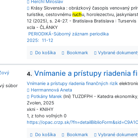
Herchl Miroslav
Krásy Slovenska : obrázkový časopis venovaný prí
turistike, cestovnému
ruch
u, horolezectvu, jaskyniars
12 (2025), s. 24-27. - Bratislava Bratislava : Turservi
xcla - ČLÁNKY
PERIODIKÁ-Súborný záznam periodika
2025:
11-12
Do košíka
Bookmark
Vybrané dokument
Vnímanie a prístupy riadenia f
4.
Vnímanie a prístupy riadenia finančných rizík
elektroni
vý súbor
Herrmannová Aneta
Potkány Marek
(Iní) TUZDFPH - Katedra ekonomiky
Zvolen, 2025
xkni - KNIHY
1, z toho voľných 0
https://opac.crzp.sk/?fn=detailBiblioForm&sid=C
Do košíka
Bookmark
Vybrané dokument