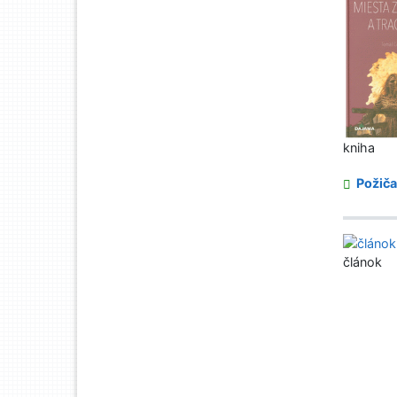
kniha
Požiča
článok