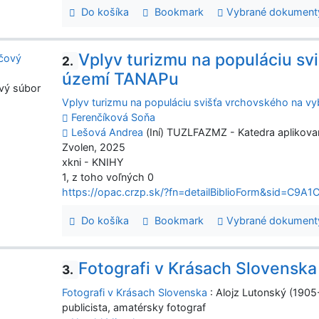
Do košíka
Bookmark
Vybrané dokument
Vplyv turizmu na populáciu s
2.
území TANAPu
vý súbor
Vplyv turizmu na populáciu svišťa vrchovského na 
Ferenčíková Soňa
Lešová Andrea
(Iní) TUZLFAZMZ - Katedra aplikova
Zvolen, 2025
xkni - KNIHY
1, z toho voľných 0
https://opac.crzp.sk/?fn=detailBiblioForm&sid=C
Do košíka
Bookmark
Vybrané dokument
Fotografi v Krásach Slovenska
3.
Fotografi v Krásach Slovenska
: Alojz Lutonský (1905-
publicista, amatérsky fotograf