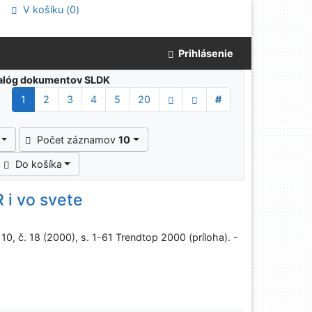
V košíku (
0
)
Prihlásenie
atalóg dokumentov SLDK
1
2
3
4
5
20
#
Počet záznamov
10
Do košíka
 i vo svete
0, č. 18 (2000), s. 1-61 Trendtop 2000 (príloha). -