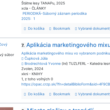
Štátne lesy TANAPu, 2025
xcla - ČLÁNKY
PERIODIKÁ-Súborný záznam periodika
2025:
1
Do košíka
Bookmark
Vybrané dokument
Aplikácia marketingového mix
7.
Aplikácia marketingového mixu vo vybranom podnik
vý súbor
Čupková Júlia
Brodrechtová Yvonne
(Iní) TUZLFERL - Katedra lesn
Zvolen, 2024
xkni - KNIHY
1, z toho voľných 0
https://opac.crzp.sk/?fn=detailBiblioForm&sid=4
Do košíka
Bookmark
Vybrané dokument