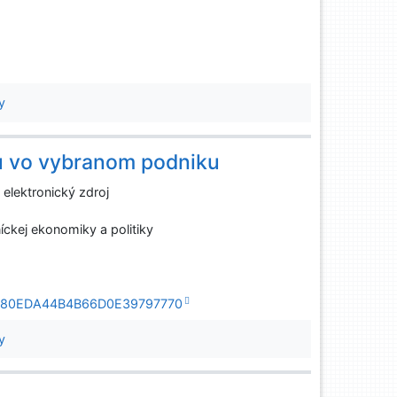
y
u vo vybranom podniku
u
elektronický zdroj
íckej ekonomiky a politiky
F9CB80EDA44B4B66D0E39797770
y