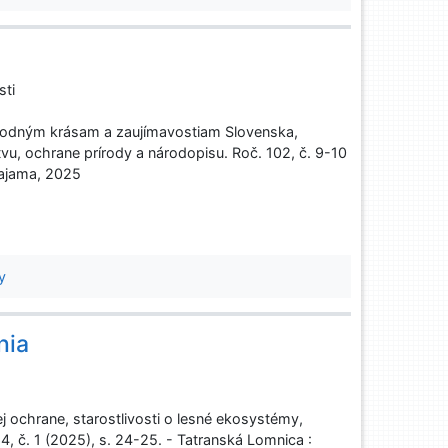
sti
rodným krásam a zaujímavostiam Slovenska,
tvu, ochrane prírody a národopisu. Roč. 102, č. 9-10
 Dajama, 2025
y
nia
ej ochrane, starostlivosti o lesné ekosystémy,
, č. 1 (2025), s. 24-25. - Tatranská Lomnica :