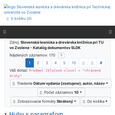
Prejsť na obsah
Prejsť na menu
Prehlásenie o webovej prístupnosti
V košíku (
0
)
Výsledky vyhľadávania
Zdroj:
Slovenská lesnícka a drevárska knižnica pri TU
vo Zvolene - Katalóg dokumentov SLDK
Nájdených záznamov: 170
1
2
3
4
5
10
#
Váš dotaz:
Predmet (kľúčové slovo) = "chránené
druhy"
Triedenie
Dátum vydania (zostupne), autor, názov
Počet záznamov
10
Zobrazovacie formáty
Skrátený
Do košíka
Huby s paragrafom
1.