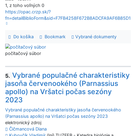
1, z toho voľných 0
https://opac.crzp.sk/?
fn=detailBiblioForm&sid=F7FB4258F672B8ADCFA9AF6B85D1
Do košíka
Bookmark
Vybrané dokumenty
počítačový súbor
Vybrané populačné charakteristiky
5.
jasoňa červenookého (Parnassius
apollo) na Vršatci počas sezóny
2023
Vybrané populačné charakteristiky jasoňa červenookého
(Parnassius apollo) na Vršatci počas sezóny 2023
elektronický zdroj
Čičmancová Diana
Kubovčík Vladimír
(Iní) TUZFEB - Katedra biológie a