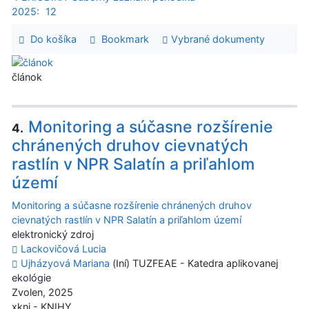
2025:
12
Do košíka
Bookmark
Vybrané dokumenty
článok
Monitoring a súčasne rozšírenie
4.
chránených druhov cievnatých
rastlín v NPR Salatín a priľahlom
území
Monitoring a súčasne rozšírenie chránených druhov
cievnatých rastlín v NPR Salatín a priľahlom území
elektronický zdroj
Lackovičová Lucia
Ujházyová Mariana
(Iní) TUZFEAE - Katedra aplikovanej
ekológie
Zvolen, 2025
xkni - KNIHY