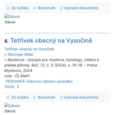
Do košíka
Bookmark
Vybrané dokumenty
článok
Tetřívek obecný na Vysočině
8.
Tetřívek obecný na Vysočině
Slavinger Milan
Myslivost : časopis pro myslivce, kynology, střelce a
přátele přírody. Roč. 72, č. 5 (2024), s. 16-19. - Praha :
Myslivost, 2024
xcla - ČLÁNKY
PERIODIKÁ-Súborný záznam periodika
2024:
5
Do košíka
Bookmark
Vybrané dokumenty
článok