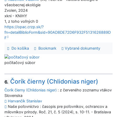
všeobecnej ekológie
Zvolen, 2024
xkni - KNIHY
1, z toho voľných 0
https://opac.crzp.sk/?
fn=detailBiblioForm&sid=90AD8DE72D6F932F5131626889D
F
Do košíka
Bookmark
Vybrané dokumenty
počítačový súbor
Čorík čierny (Chlidonias niger)
6.
Čorík čierny (Chlidonias niger)
: z červeného zoznamu vtákov
Slovenska
Harvančík Stanislav
Naše poľovníctvo : časopis pre poľovníkov, ochrancov a
milovníkov prírody. Roč. 21, č. 5 (2024), s. 10-11. - Bratislava