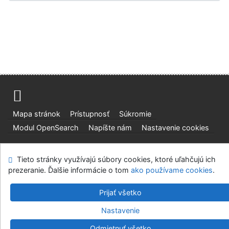
Mapa stránok
Prístupnosť
Súkromie
Modul OpenSearch
Napíšte nám
Nastavenie cookies
Slovenská lesnícka a drevárska knižnica pri Technickej
Tieto stránky využívajú súbory cookies, ktoré uľahčujú ich
univerzite vo Zvolene
prezeranie. Ďalšie informácie o tom
ako používame cookies
.
©1993-2026
IPAC
v.4.8.63a
-
Cosmotron Slovakia, s.r.o.
Prijať všetko
Nastavenie
Odmietnuť všetko