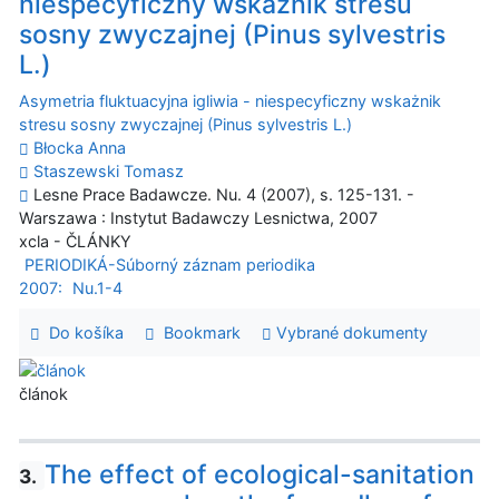
niespecyficzny wskażnik stresu
sosny zwyczajnej (Pinus sylvestris
L.)
Asymetria fluktuacyjna igliwia - niespecyficzny wskażnik
stresu sosny zwyczajnej (Pinus sylvestris L.)
Błocka Anna
Staszewski Tomasz
Lesne Prace Badawcze. Nu. 4 (2007), s. 125-131. -
Warszawa : Instytut Badawczy Lesnictwa, 2007
xcla - ČLÁNKY
PERIODIKÁ-Súborný záznam periodika
2007:
Nu.1-4
Do košíka
Bookmark
Vybrané dokumenty
článok
The effect of ecological-sanitation
3.