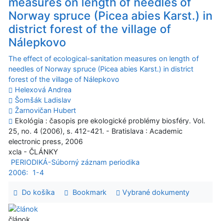
measures on length of needles of
Norway spruce (Picea abies Karst.) in
district forest of the village of
Nálepkovo
The effect of ecological-sanitation measures on length of
needles of Norway spruce (Picea abies Karst.) in district
forest of the village of Nálepkovo
Helexová Andrea
Šomšák Ladislav
Žarnovičan Hubert
Ekológia : časopis pre ekologické problémy biosféry. Vol.
25, no. 4 (2006), s. 412-421. - Bratislava : Academic
electronic press, 2006
xcla - ČLÁNKY
PERIODIKÁ-Súborný záznam periodika
2006:
1-4
Do košíka
Bookmark
Vybrané dokumenty
článok