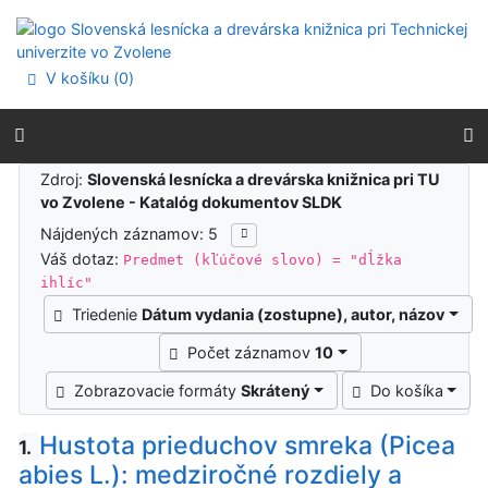
Prejsť na obsah
Prejsť na menu
Prehlásenie o webovej prístupnosti
V košíku (
0
)
Výsledky vyhľadávania
Zdroj:
Slovenská lesnícka a drevárska knižnica pri TU
vo Zvolene - Katalóg dokumentov SLDK
Nájdených záznamov: 5
Váš dotaz:
Predmet (kľúčové slovo) = "dĺžka
ihlíc"
Triedenie
Dátum vydania (zostupne), autor, názov
Počet záznamov
10
Zobrazovacie formáty
Skrátený
Do košíka
Hustota prieduchov smreka (Picea
1.
abies L.): medziročné rozdiely a