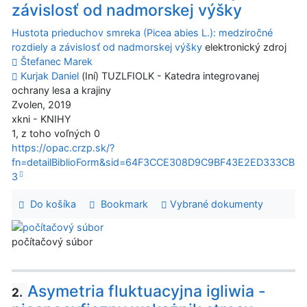
závislosť od nadmorskej výšky
Hustota prieduchov smreka (Picea abies L.): medziročné
rozdiely a závislosť od nadmorskej výšky
elektronický zdroj
Štefanec Marek
Kurjak Daniel
(Iní) TUZLFIOLK - Katedra integrovanej
ochrany lesa a krajiny
Zvolen, 2019
xkni - KNIHY
1, z toho voľných 0
https://opac.crzp.sk/?
fn=detailBiblioForm&sid=64F3CCE308D9C9BF43E2ED333CB
3
Do košíka
Bookmark
Vybrané dokumenty
počítačový súbor
Asymetria fluktuacyjna igliwia -
2.