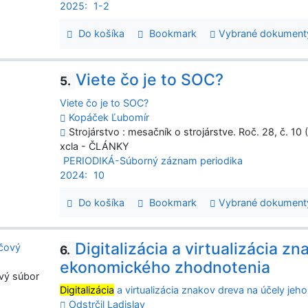
2025:
1-2
Do košíka
Bookmark
Vybrané dokument
Viete čo je to SOC?
5.
Viete čo je to SOC?
Kopáček Ľubomír
Strojárstvo : mesačník o strojárstve. Roč. 28, č. 10
xcla - ČLÁNKY
PERIODIKÁ-Súborný záznam periodika
2024:
10
Do košíka
Bookmark
Vybrané dokument
Digitalizácia a virtualizácia z
6.
ekonomického zhodnotenia
vý súbor
Digitalizácia
a virtualizácia znakov dreva na účely j
Odstrčil Ladislav