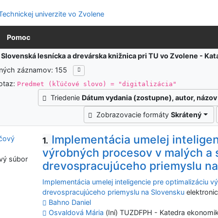
Pomoc
:
Slovenská lesnícka a drevárska knižnica pri TU vo Zvolene - K
ených záznamov: 155
otaz:
Predmet (kľúčové slovo) = "digitalizácia"
Triedenie
Dátum vydania (zostupne), autor, názov
Zobrazovacie formáty
Skrátený
Implementácia umelej inteligen
1.
výrobných procesov v malých a 
vý súbor
drevospracujúceho priemyslu n
Implementácia umelej inteligencie pre optimalizáciu
drevospracujúceho priemyslu na Slovensku
elektronic
Bahno Daniel
Osvaldová Mária
(Iní) TUZDFPH - Katedra ekonomi