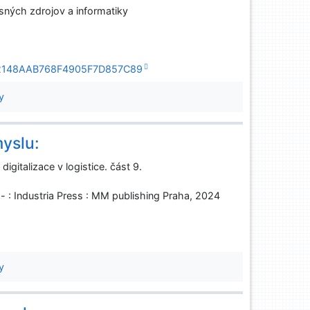
sných zdrojov a informatiky
CD22148AAB768F4905F7D857C89
y
yslu:
igitalizace v logistice. část 9.
 : Industria Press : MM publishing Praha, 2024
y