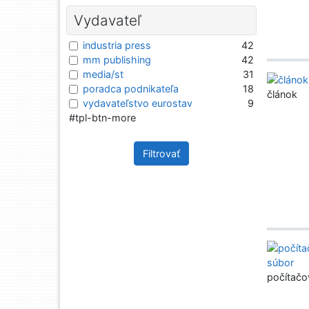
Vydavateľ
industria press
42
mm publishing
42
media/st
31
poradca podnikateľa
18
článok
vydavateľstvo eurostav
9
#tpl-btn-more
Filtrovať
počítačo