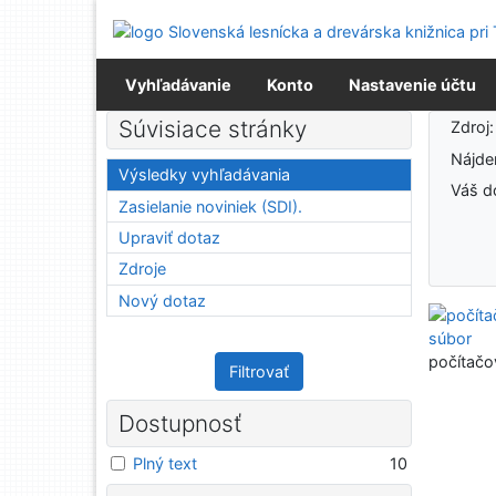
Prejsť na obsah
Prejsť na menu
Prehlásenie o webovej prístupnosti
Vyhľadávanie
Konto
Nastavenie účtu
Výsledky vyhľadávania
Súvisiace stránky
Zdroj
Nájd
Výsledky vyhľadávania
Váš d
Zasielanie noviniek (SDI).
Upraviť dotaz
Zdroje
Nový dotaz
počítačo
Filtrovať
Dostupnosť
Plný text
10