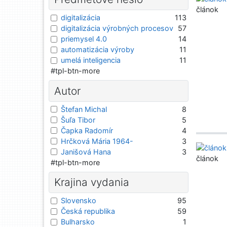
článok
digitalizácia
113
digitalizácia výrobných procesov
57
priemysel 4.0
14
automatizácia výroby
11
umelá inteligencia
11
#tpl-btn-more
Autor
Štefan Michal
8
Šuľa Tibor
5
Čapka Radomír
4
Hrčková Mária 1964-
3
Janišová Hana
3
článok
#tpl-btn-more
Krajina vydania
Slovensko
95
Česká republika
59
Bulharsko
1