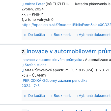
Valent Peter
(Iní) TUZLFHUL - Katedra plánovania le
Zvolen, 2024
xkni - KNIHY
1, z toho voľných 0
https://opac.crzp.sk/?fn=detailBiblioForm&sid=0
Do košíka
Bookmark
Vybrané dokument
Inovace v automobilovém prům
7.
Inovace v automobilovém průmyslu:
: Automatizace a d
Štefan Michal
MM Průmyslové spektrum. Č. 7-8 (2024), s. 20-21. -
xcla - ČLÁNKY
PERIODIKÁ-Súborný záznam periodika
2024:
7-8
Do košíka
Bookmark
Vybrané dokument