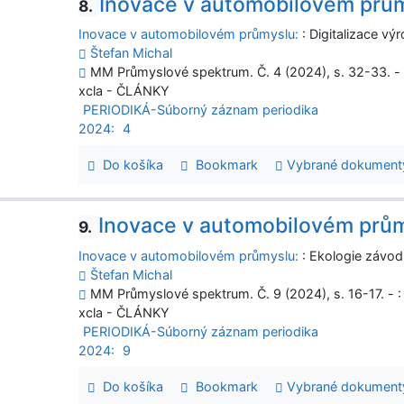
Inovace v automobilovém prů
8.
Inovace v automobilovém průmyslu:
: Digitalizace výr
Štefan Michal
MM Průmyslové spektrum. Č. 4 (2024), s. 32-33. - :
xcla - ČLÁNKY
PERIODIKÁ-Súborný záznam periodika
2024:
4
Do košíka
Bookmark
Vybrané dokument
Inovace v automobilovém prům
9.
Inovace v automobilovém průmyslu:
: Ekologie závodu
Štefan Michal
MM Průmyslové spektrum. Č. 9 (2024), s. 16-17. - :
xcla - ČLÁNKY
PERIODIKÁ-Súborný záznam periodika
2024:
9
Do košíka
Bookmark
Vybrané dokument