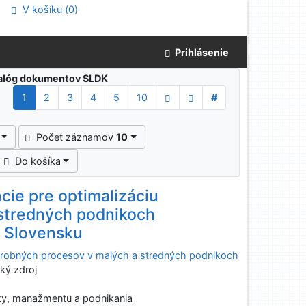
V košíku (
0
)
Prihlásenie
atalóg dokumentov SLDK
1
2
3
4
5
10
#
Počet záznamov
10
Do košíka
cie pre optimalizáciu
stredných podnikoch
a Slovensku
 výrobných procesov v malých a stredných podnikoch
ký zdroj
ky, manažmentu a podnikania