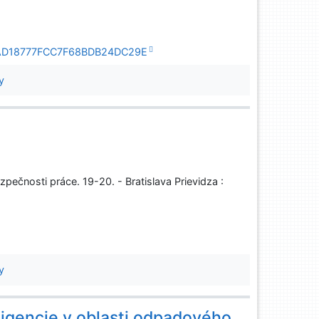
8D80AD18777FCC7F68BDB24DC29E
y
pečnosti práce. 19-20. - Bratislava Prievidza :
y
ligencie v oblasti odpadového