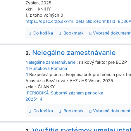
Zvolen, 2025
xkni - KNIHY
1, z toho voľných 0
https://opac.crzp.sk/?fn=detailBiblioForm&sid=
Do košíka
Bookmark
Vybrané dokument
Nelegálne zamestnávanie
2.
Nelegálne zamestnávanie
: rizikový faktor pre BOZP
Hurtuková Romana
Bezpečná práca : dvojmesačník pre teóriu a prax bez
Anastázia Bezáková - A+Z : HS Vision, 2025
xcla - ČLÁNKY
PERIODIKÁ-Súborný záznam periodika
2025:
4
Do košíka
Bookmark
Vybrané dokument
Využitie systémov umelej inte
3.