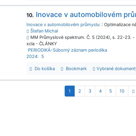
Inovace v automobilovém prů
10.
Inovace v automobilovém průmyslu:
: Optimalizace ná
Štefan Michal
MM Průmyslové spektrum. Č. 5 (2024), s. 22-23. - :
xcla - ČLÁNKY
PERIODIKÁ-Súborný záznam periodika
2024:
5
Do košíka
Bookmark
Vybrané dokument
1
2
3
4
5
10