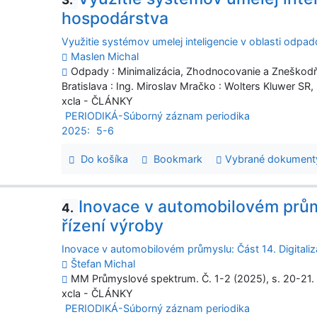
hospodárstva
Využitie systémov umelej inteligencie v oblasti odp
Maslen Michal
Odpady : Minimalizácia, Zhodnocovanie a Zneškodňov
Bratislava : Ing. Miroslav Mračko : Wolters Kluwer SR
xcla - ČLÁNKY
PERIODIKÁ-Súborný záznam periodika
2025:
5-6
Do košíka
Bookmark
Vybrané dokument
Inovace v automobilovém průmy
4.
řízení výroby
Inovace v automobilovém průmyslu: Část 14. Digitaliz
Štefan Michal
MM Průmyslové spektrum. Č. 1-2 (2025), s. 20-21. -
xcla - ČLÁNKY
PERIODIKÁ-Súborný záznam periodika