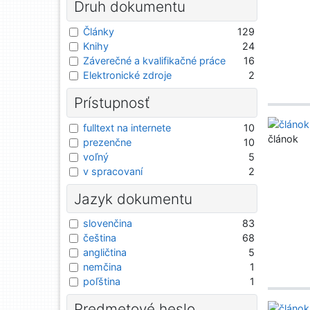
Druh dokumentu
Články
129
Knihy
24
Záverečné a kvalifikačné práce
16
Elektronické zdroje
2
Prístupnosť
fulltext na internete
10
článok
prezenčne
10
voľný
5
v spracovaní
2
Jazyk dokumentu
slovenčina
83
čeština
68
angličtina
5
nemčina
1
poľština
1
Predmetové heslo