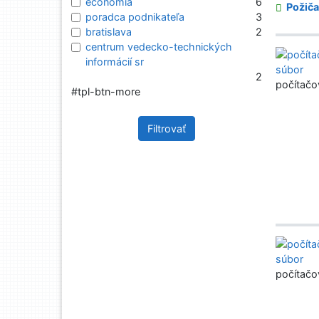
economia
6
Požiča
poradca podnikateľa
3
bratislava
2
centrum vedecko-technických
informácií sr
2
počítačo
#tpl-btn-more
Filtrovať
počítačo