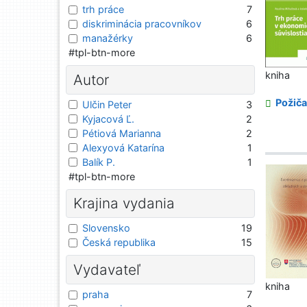
trh práce
7
diskriminácia pracovníkov
6
manažérky
6
#tpl-btn-more
kniha
Autor
Požiča
Ulčin Peter
3
Kyjacová Ľ.
2
Pétiová Marianna
2
Alexyová Katarína
1
Balík P.
1
#tpl-btn-more
Krajina vydania
Slovensko
19
Česká republika
15
Vydavateľ
kniha
praha
7