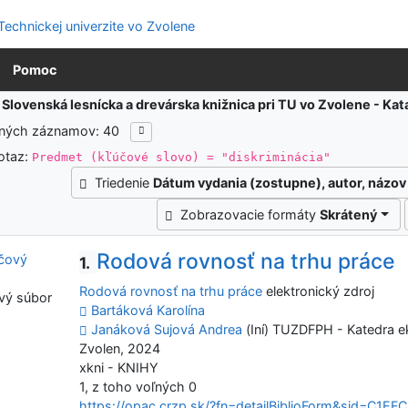
Pomoc
:
Slovenská lesnícka a drevárska knižnica pri TU vo Zvolene - K
ených záznamov: 40
otaz:
Predmet (kľúčové slovo) = "diskriminácia"
Triedenie
Dátum vydania (zostupne), autor, názov
Zobrazovacie formáty
Skrátený
Rodová rovnosť na trhu práce
1.
Rodová rovnosť na trhu práce
elektronický zdroj
vý súbor
Bartáková Karolína
Janáková Sujová Andrea
(Iní) TUZDFPH - Katedra 
Zvolen, 2024
xkni - KNIHY
1, z toho voľných 0
https://opac.crzp.sk/?fn=detailBiblioForm&sid=C