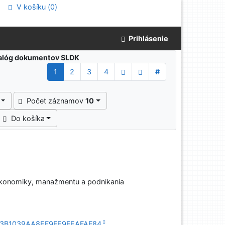
V košíku (
0
)
Prihlásenie
atalóg dokumentov SLDK
1
2
3
4
#
Počet záznamov
10
Do košíka
ekonomiky, manažmentu a podnikania
1EFC3B1039AA8EF9FE9FEAFAF84