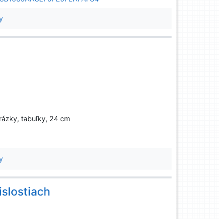
y
brázky, tabuľky, 24 cm
y
slostiach