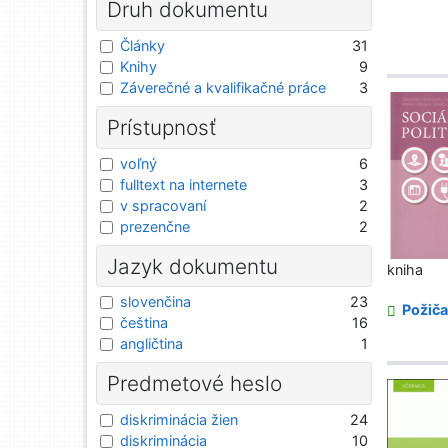
Druh dokumentu
Články
31
Knihy
9
Záverečné a kvalifikačné práce
3
Prístupnosť
voľný
6
fulltext na internete
3
v spracovaní
2
prezenčne
2
Jazyk dokumentu
kniha
slovenčina
23
Požiča
čeština
16
angličtina
1
Predmetové heslo
diskriminácia žien
24
diskriminácia
10