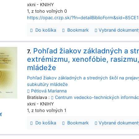
xkni - KNIHY
1, z toho voľných 0
https://opac.crzp.sk/?fn=detailBiblioForm&sid=8
Do košíka
Bookmark
Vybrané dokument
Pohľad žiakov základných a st
7.
extrémizmu, xenofóbie, rasizmu,
mládeže
Pohľad žiakov základných a stredných škôl na prejavy
subkultúry mládeže
Pétiová Marianna
Bratislava :
Centrum vedecko-technických informáci
xkni - KNIHY
1, z toho voľných 1
ť
Do košíka
Bookmark
Vybrané dokument