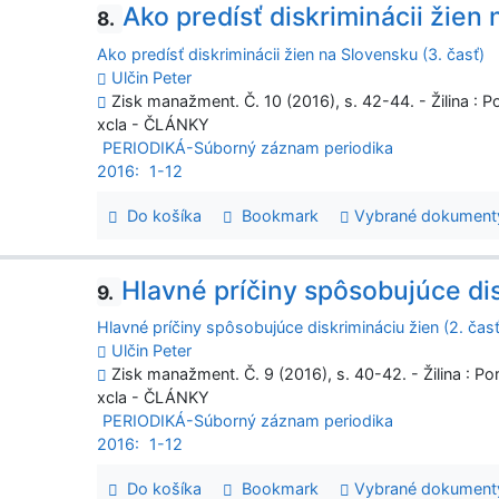
Ako predísť diskriminácii žien 
8.
Ako predísť diskriminácii žien na Slovensku (3. časť)
Ulčin Peter
Zisk manažment. Č. 10 (2016), s. 42-44. - Žilina : 
xcla - ČLÁNKY
PERIODIKÁ-Súborný záznam periodika
2016:
1-12
Do košíka
Bookmark
Vybrané dokument
Hlavné príčiny spôsobujúce dis
9.
Hlavné príčiny spôsobujúce diskrimináciu žien (2. časť
Ulčin Peter
Zisk manažment. Č. 9 (2016), s. 40-42. - Žilina : P
xcla - ČLÁNKY
PERIODIKÁ-Súborný záznam periodika
2016:
1-12
Do košíka
Bookmark
Vybrané dokument