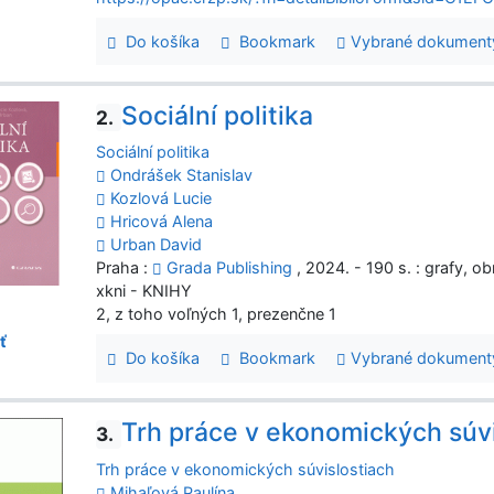
Do košíka
Bookmark
Vybrané dokument
Sociální politika
2.
Sociální politika
Ondrášek Stanislav
Kozlová Lucie
Hricová Alena
Urban David
Praha :
Grada Publishing
, 2024. - 190 s. : grafy, o
xkni - KNIHY
2, z toho voľných 1, prezenčne 1
ť
Do košíka
Bookmark
Vybrané dokument
Trh práce v ekonomických súvi
3.
Trh práce v ekonomických súvislostiach
Mihaľová Paulína