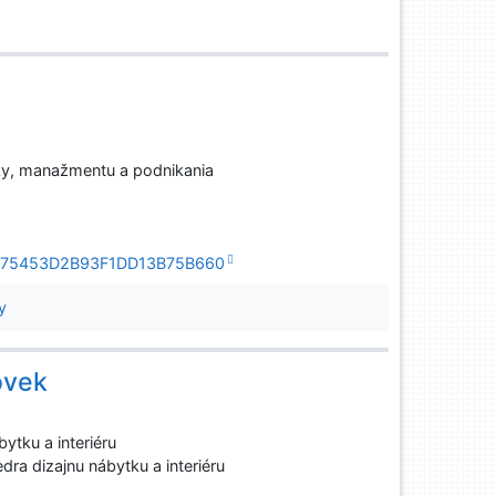
ky, manažmentu a podnikania
599B75453D2B93F1DD13B75B660
y
lovek
ytku a interiéru
dra dizajnu nábytku a interiéru