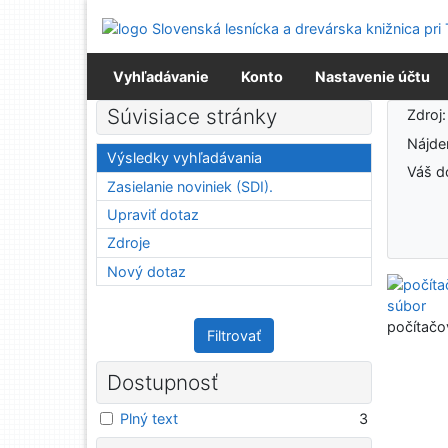
Prejsť na obsah
Prejsť na menu
Prehlásenie o webovej prístupnosti
Vyhľadávanie
Konto
Nastavenie účtu
Výsledky vyhľadávania
Súvisiace stránky
Zdroj
Nájd
Výsledky vyhľadávania
Váš d
Zasielanie noviniek (SDI).
Upraviť dotaz
Zdroje
Nový dotaz
počítačo
Filtrovať
Dostupnosť
Plný text
3