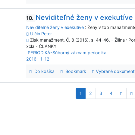
Neviditeľné ženy v exekutíve
10.
Neviditeľné ženy v exekutíve
: Ženy v top manažmente
Ulčin Peter
Zisk manažment. Č. 8 (2016), s. 44-46. - Žilina : P
xcla - ČLÁNKY
PERIODIKÁ-Súborný záznam periodika
2016:
1-12
Do košíka
Bookmark
Vybrané dokument
1
2
3
4