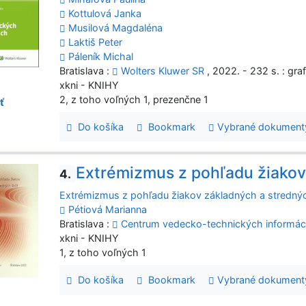
Kottulová Janka
Musilová Magdaléna
Laktiš Peter
Páleník Michal
Bratislava :
Wolters Kluwer SR
, 2022. - 232 s. : gr
xkni - KNIHY
2, z toho voľných 1, prezenčne 1
ť
Do košíka
Bookmark
Vybrané dokument
Extrémizmus z pohľadu žiakov
4.
Extrémizmus z pohľadu žiakov základných a stredný
Pétiová Marianna
Bratislava :
Centrum vedecko-technických informáci
xkni - KNIHY
1, z toho voľných 1
Do košíka
Bookmark
Vybrané dokument