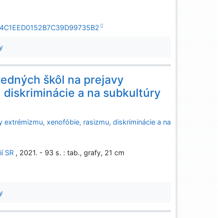
5CE14C1EED0152B7C39D99735B2
y
redných škôl na prejavy
 diskriminácie a na subkultúry
 extrémizmu, xenofóbie, rasizmu, diskriminácie a na
í SR
, 2021. - 93 s. : tab., grafy, 21 cm
y