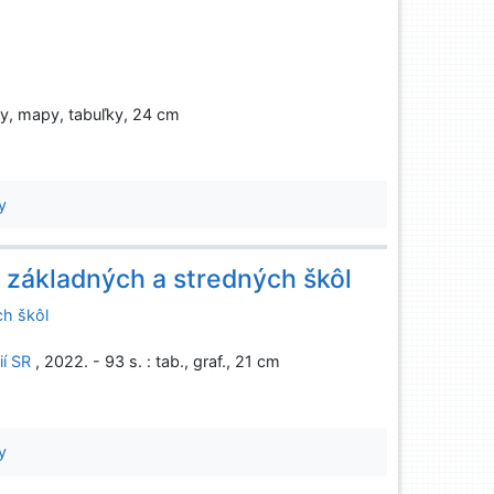
afy, mapy, tabuľky, 24 cm
y
 základných a stredných škôl
ch škôl
í SR
, 2022. - 93 s. : tab., graf., 21 cm
y