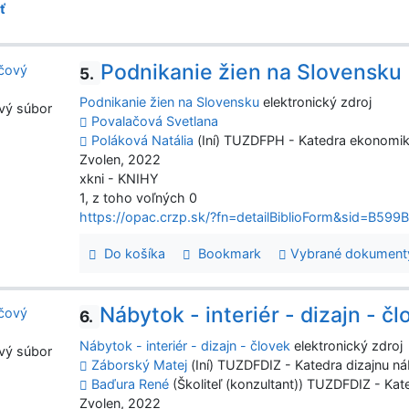
ť
Podnikanie žien na Slovensku
5.
Podnikanie žien na Slovensku
elektronický zdroj
vý súbor
Povalačová Svetlana
Poláková Natália
(Iní) TUZDFPH - Katedra ekonomi
Zvolen, 2022
xkni - KNIHY
1, z toho voľných 0
https://opac.crzp.sk/?fn=detailBiblioForm&sid=B
Do košíka
Bookmark
Vybrané dokument
Nábytok - interiér - dizajn - č
6.
Nábytok - interiér - dizajn - človek
elektronický zdroj
vý súbor
Záborský Matej
(Iní) TUZDFDIZ - Katedra dizajnu náb
Baďura René
(Školiteľ (konzultant)) TUZDFDIZ - Kate
Zvolen, 2022