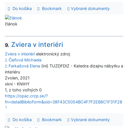
Do košíka
Bookmark
Vybrané dokumenty
článok
Zviera v interiéri
9.
Zviera v interiéri
elektronický zdroj
Čiefová Michaela
Farkašová Elena
(Iní) TUZDFDIZ - Katedra dizajnu nábytku a
interiéru
Zvolen, 2021
xkni - KNIHY
1, z toho voľných 0
https://opac.crzp.sk/?
fn=detailBiblioForm&sid=38F43C5054BC4F7F2EB8C1F31F28
Do košíka
Bookmark
Vybrané dokumenty