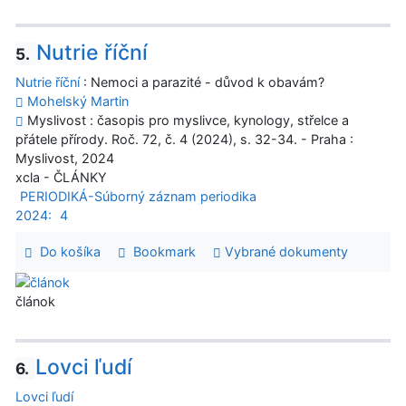
Nutrie říční
5.
Nutrie říční
: Nemoci a parazité - důvod k obavám?
Mohelský Martin
Myslivost : časopis pro myslivce, kynology, střelce a
přátele přírody. Roč. 72, č. 4 (2024), s. 32-34. - Praha :
Myslivost, 2024
xcla - ČLÁNKY
PERIODIKÁ-Súborný záznam periodika
2024:
4
Do košíka
Bookmark
Vybrané dokumenty
článok
Lovci ľudí
6.
Lovci ľudí