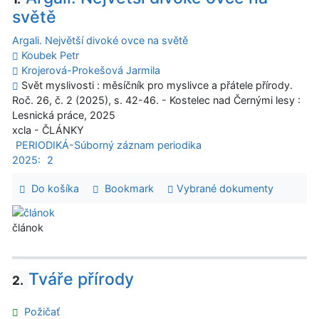
světě
Argali. Největší divoké ovce na světě
Koubek Petr
Krojerová-Prokešová Jarmila
Svět myslivosti : měsíčník pro myslivce a přátele přírody.
Roč. 26, č. 2 (2025), s. 42-46. - Kostelec nad Černými lesy :
Lesnická práce, 2025
xcla - ČLÁNKY
PERIODIKÁ-Súborný záznam periodika
2025:
2
Do košíka
Bookmark
Vybrané dokumenty
článok
Tváře přírody
2.
Požičať