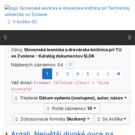
Prejsť na obsah
Prejsť na menu
Prehlásenie o webovej prístupnosti
V košíku (
0
)
Výsledky vyhľadávania
Zdroj:
Slovenská lesnícka a drevárska knižnica pri TU
vo Zvolene - Katalóg dokumentov SLDK
Nájdených záznamov: 54
1
2
3
4
5
#
Váš dotaz:
Predmet (kľúčové slovo) = "divé
zvieratá"
Triedenie
Dátum vydania (zostupne), autor, názov
Počet záznamov
10
Zobrazovacie formáty
Skrátený
Do košíka
Argali. Největší divoké ovce na
1.