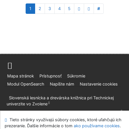
1
2
3
4
5
#
Mapa stránok
Prístupnosť
Súkromie
Modul OpenSearch
Napíšte nám
Nastavenie cookies
Slovenská lesnícka a drevárska knižnica pri Technickej
univerzite vo Zvolene
©1993-2026
IPAC
v.4.8.63a
-
Cosmotron Slovakia, s.r.o.
Tieto stránky využívajú súbory cookies, ktoré uľahčujú ich
prezeranie. Ďalšie informácie o tom
ako používame cookies
.