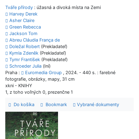
Tváře přírody
: úžasná a divoká místa na Zemi
Harvey Derek
Asher Claire
Green Rebecca
Jackson Tom
Abreu Cláudia França de
Doležal Robert
(Prekladateľ)
Kymla Zdeněk
(Prekladateľ)
Tymr František
(Prekladateľ)
Schroeder Julia
(Iní)
Praha :
Euromedia Group
, 2024. - 440 s. : farebné
fotografie, obrázky, mapy, 31 cm
xkni - KNIHY
1, z toho voľných 0, prezenčne 1
Do košíka
Bookmark
Vybrané dokumenty