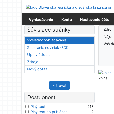
Prejsť na obsah
Prejsť na menu
Prehlásenie o webovej prístupnosti
Vyhľadávanie
Konto
Nastavenie účtu
Výsledky vyhľadávania
Súvisiace stránky
Zdroj
Nájd
Výsledky vyhľadávania
Váš d
Zasielanie noviniek (SDI).
Upraviť dotaz
Zdroje
Nový dotaz
kniha
Filtrovať
Dostupnosť
Plný text
218
Plný text po prihlásení
2