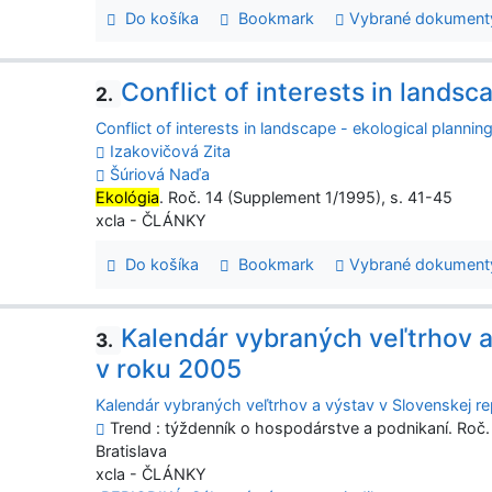
Do košíka
Bookmark
Vybrané dokument
Conflict of interests in landsc
2.
Conflict of interests in landscape - ekological plannin
Izakovičová Zita
Šúriová Naďa
Ekológia
. Roč. 14 (Supplement 1/1995), s. 41-45
xcla - ČLÁNKY
Do košíka
Bookmark
Vybrané dokument
Kalendár vybraných veľtrhov a
3.
v roku 2005
Kalendár vybraných veľtrhov a výstav v Slovenskej r
Trend : týždenník o hospodárstve a podnikaní. Roč. 14
Bratislava
xcla - ČLÁNKY