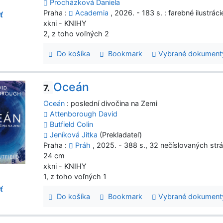
Procházková Daniela
Praha :
Academia
, 2026. - 183 s. : farebné ilustrác
ť
xkni - KNIHY
2, z toho voľných 2
Do košíka
Bookmark
Vybrané dokument
Oceán
7.
Oceán
: poslední divočina na Zemi
Attenborough David
Butfield Colin
Jeníková Jitka
(Prekladateľ)
Praha :
Práh
, 2025. - 388 s., 32 nečíslovaných strán
24 cm
xkni - KNIHY
1, z toho voľných 1
ť
Do košíka
Bookmark
Vybrané dokument