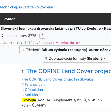
Pomoc
:
Slovenská lesnícka a drevárska knižnica pri TU vo Zvolene - K
ených záznamov: 3775
otaz:
Predmet (kľúčové slovo) = "ekológia"
Triedenie
Dátum vydania (zostupne), autor, názov
Zobrazovacie formáty
Skrátený
The CORINE Land Cover project
1.
The CORINE Land Cover project in Slovakia
Feranec Ján
Oťaheľ Ján
Šúri Marcel
Ekológia
. Roč. 14 (Supplement 1/1995), s. 49-52
xcla - ČLÁNKY