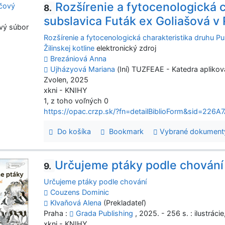
Rozšírenie a fytocenologická c
8.
subslavica Futák ex Goliašová v R
vý súbor
Rozšírenie a fytocenologická charakteristika druhu Pul
Žilinskej kotline
elektronický zdroj
Brezániová Anna
Ujházyová Mariana
(Iní) TUZFEAE - Katedra aplikov
Zvolen, 2025
xkni - KNIHY
1, z toho voľných 0
https://opac.crzp.sk/?fn=detailBiblioForm&sid=2
Do košíka
Bookmark
Vybrané dokument
Určujeme ptáky podle chování
9.
Určujeme ptáky podle chování
Couzens Dominic
Klvaňová Alena
(Prekladateľ)
Praha :
Grada Publishing
, 2025. - 256 s. : ilustráci
xkni - KNIHY