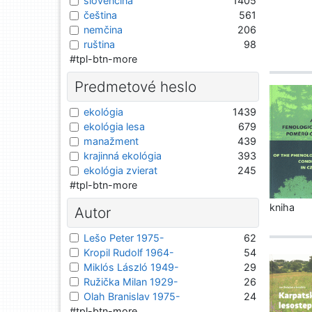
slovenčina
1405
čeština
561
nemčina
206
ruština
98
#tpl-btn-more
Predmetové heslo
ekológia
1439
ekológia lesa
679
manažment
439
krajinná ekológia
393
ekológia zvierat
245
#tpl-btn-more
kniha
Autor
Lešo Peter 1975-
62
Kropil Rudolf 1964-
54
Miklós László 1949-
29
Ružička Milan 1929-
26
Olah Branislav 1975-
24
#tpl-btn-more