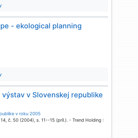
y
ape - ekological planning
g
y
 výstav v Slovenskej republike
epublike v roku 2005
, č. 50 (2004), s. 11--15 (príl.). - Trend Holding :