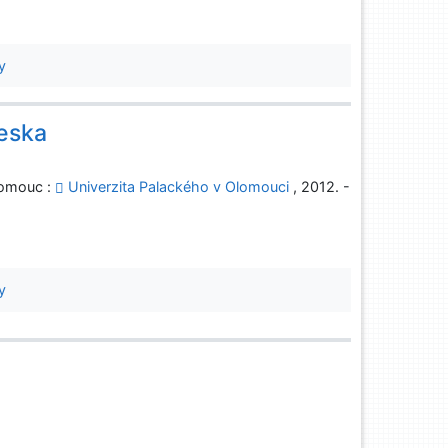
y
eska
lomouc :
Univerzita Palackého v Olomouci
, 2012. -
y