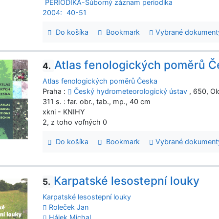
PERIODIKÁ-Súborný záznam periodika
2004:
40-51
Do košíka
Bookmark
Vybrané dokument
Atlas fenologických poměrů Č
4.
Atlas fenologických poměrů Česka
Praha :
Český hydrometeorologický ústav
, 650, O
311 s. : far. obr., tab., mp., 40 cm
xkni - KNIHY
2, z toho voľných 0
Do košíka
Bookmark
Vybrané dokument
Karpatské lesostepní louky
5.
Karpatské lesostepní louky
Roleček Jan
Hájek Michal