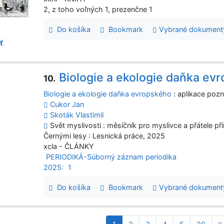
2, z toho voľných 1, prezenčne 1
Do košíka
Bookmark
Vybrané dokument
ť
Biologie a ekologie daňka ev
10.
Biologie a ekologie daňka evropského
: aplikace pozn
Cukor Jan
Skoták Vlastimil
Svět myslivosti : měsíčník pro myslivce a přátele pří
Černými lesy : Lesnická práce, 2025
xcla - ČLÁNKY
PERIODIKÁ-Súborný záznam periodika
2025:
1
Do košíka
Bookmark
Vybrané dokument