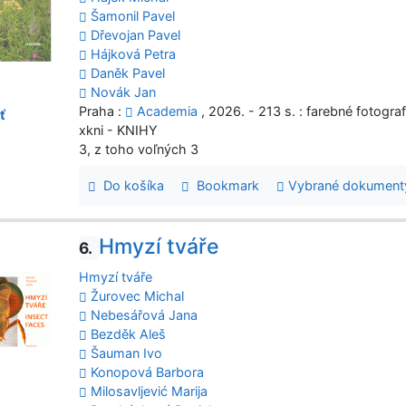
Šamonil Pavel
Dřevojan Pavel
Hájková Petra
Daněk Pavel
Novák Jan
Praha :
Academia
, 2026. - 213 s. : farebné fotogra
ť
xkni - KNIHY
3, z toho voľných 3
Do košíka
Bookmark
Vybrané dokument
Hmyzí tváře
6.
Hmyzí tváře
Žurovec Michal
Nebesářová Jana
Bezděk Aleš
Šauman Ivo
Konopová Barbora
Milosavljević Marija