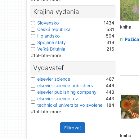
Krajina vydania
Slovensko
1434
kniha
Česká republika
531
Holandsko
504
Požiča
Spojené štáty
319
Veľká Británia
216
#tpl-btn-more
Vydavateľ
elsevier science
487
elsevier science publishers
446
elsevier publishing company
443
elsevier science b.v.
443
technická univerzita vo zvolene
184
#tpl-btn-more
Filtrovať
kniha