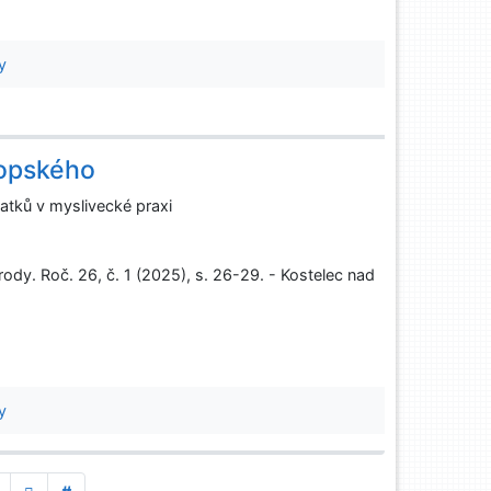
y
ropského
atků v myslivecké praxi
rody. Roč. 26, č. 1 (2025), s. 26-29. - Kostelec nad
y