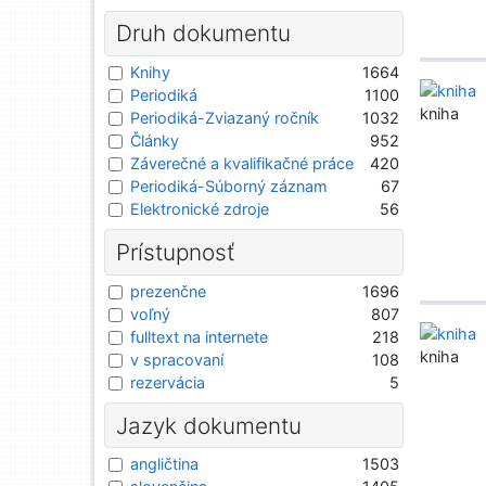
Druh dokumentu
Knihy
1664
Periodiká
1100
kniha
Periodiká-Zviazaný ročník
1032
Články
952
Záverečné a kvalifikačné práce
420
Periodiká-Súborný záznam
67
Elektronické zdroje
56
Prístupnosť
prezenčne
1696
voľný
807
fulltext na internete
218
kniha
v spracovaní
108
rezervácia
5
Jazyk dokumentu
angličtina
1503