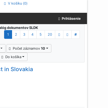
V košíku (
0
)
Prihlásenie
atalóg dokumentov SLDK
1
2
3
4
5
20
#
Počet záznamov
10
Do košíka
 in Slovakia