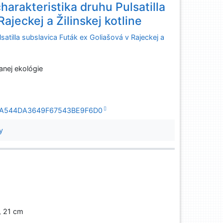
harakteristika druhu Pulsatilla
ajeckej a Žilinskej kotline
satilla subslavica Futák ex Goliašová v Rajeckej a
anej ekológie
26A7A544DA3649F67543BE9F6D0
y
e, 21 cm