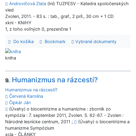
Androvičová Zlata
(Iní) TUZFESV - Katedra spoločenských
vied
Zvolen, 2011. - 83 s. : tab., graf., 2 príl., 30 cm + 1 CD
xkni - KNIHY
1, z toho voľných 0, prezenčne 1
Do košíka
Bookmark
Vybrané dokumenty
kniha
Humanizmus na rázcestí?
9.
Humanizmus na rázcestí?
Červená Karolína
Čipkár Ján
(Úvahy) o biocentrizme a humanizme : zborník zo
sympózia : 7. september 2011, Zvolen. S. 62-67. - Zvolen :
Národné lesnícke centrum, 2011 ;
(Úvahy) o biocentrizme a
humanizme Sympózium
xcla - ČLÁNKY