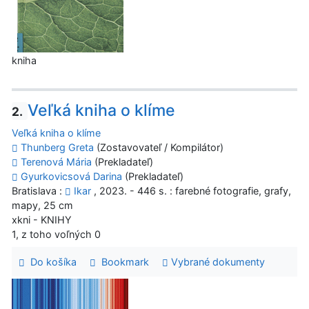
kniha
Veľká kniha o klíme
2.
Veľká kniha o klíme
Thunberg Greta
(Zostavovateľ / Kompilátor)
Terenová Mária
(Prekladateľ)
Gyurkovicsová Darina
(Prekladateľ)
Bratislava :
Ikar
, 2023. - 446 s. : farebné fotografie, grafy,
mapy, 25 cm
xkni - KNIHY
1, z toho voľných 0
Do košíka
Bookmark
Vybrané dokumenty