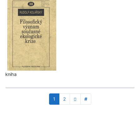
kniha
1
2
#