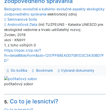
zodpovedného správania
Biologicko-evolučné a kultúrno-evolučné aspekty ekologicky
zodpovedného správania
elektronický zdroj
Semivanová Soňa
Androvičová Zlata
(Iní) TUZFEUNS - Katedra UNESCO pre
ekologické vedomie a trvalo udržateľný rozvoj
Zvolen, 2019
xkni - KNIHY
1, z toho voľných 0
https://opac.crzp.sk/?
fn=detailBiblioForm&sid=1207FF88EADD70B1D3C3A30BD7F
D
Do košíka
Bookmark
Vybrané dokumenty
počítačový súbor
Co to je lesnictví?
5.
Co to je lesnictví?