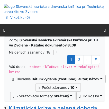
Prejsť na obsah
Prejsť na menu
Prehlásenie o webovej prístupnosti
V košíku (
0
)
Výsledky vyhľadávania
Zdroj:
Slovenská lesnícka a drevárska knižnica pri TU
vo Zvolene - Katalóg dokumentov SLDK
Nájdených záznamov: 18
1
2
#
Váš dotaz:
Predmet (kľúčové slovo) = "ekologická
kríza"
Triedenie
Dátum vydania (zostupne), autor, názov
Počet záznamov
10
Zobrazovacie formáty
Skrátený
Do košíka
Klimatická krize a zelená dohoda
1.