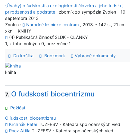
(Úvahy) o ľudskosti a ekologickosti človeka a jeho ľudskej
prirodzenosti a podstate
: zborník zo sympózia Zvolen - 19.
septembra 2013
Zvolen :
Národné lesnícke centrum
, 2013. - 142 s., 21 cm
xkni - KNIHY
(4) Publikačná činnosť SLDK - ČLÁNKY
1, z toho voľných 0, prezenčne 1
Do košíka
Bookmark
Vybrané dokumenty
kniha
O ľudskosti biocentrizmu
7.
Požičať
O ľudskosti biocentrizmu
Krchnák Peter
TUZFESV - Katedra spoločenských vied
Rácz Attila
TUZFESV - Katedra spoločenských vied