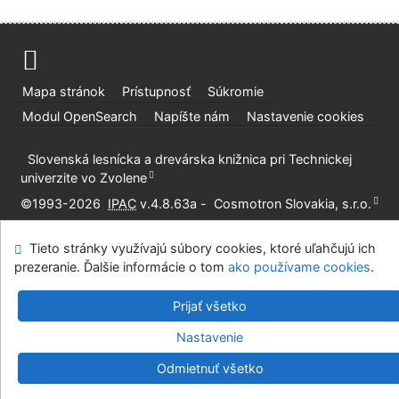
Mapa stránok
Prístupnosť
Súkromie
Modul OpenSearch
Napíšte nám
Nastavenie cookies
Slovenská lesnícka a drevárska knižnica pri Technickej
univerzite vo Zvolene
©1993-2026
IPAC
v.4.8.63a
-
Cosmotron Slovakia, s.r.o.
Tieto stránky využívajú súbory cookies, ktoré uľahčujú ich
prezeranie. Ďalšie informácie o tom
ako používame cookies
.
Prijať všetko
Nastavenie
Odmietnuť všetko