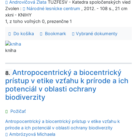
Androvičová Zlata
TUZFESV - Katedra spoločenských vied
Zvolen :
Národné lesnícke centrum
, 2012. - 108 s., 21 cm
xkni - KNIHY
1, z toho voľných 0, prezenčne 1
Do košíka
Bookmark
Vybrané dokumenty
kniha
Antropocentrický a biocentrický
8.
prístup v etike vzťahu k prírode a ich
potenciál v oblasti ochrany
biodiverzity
Požičať
Antropocentrický a biocentrický prístup v etike vzťahu k
prírode a ich potenciál v oblasti ochrany biodiverzity
Ambrózyová Michaela