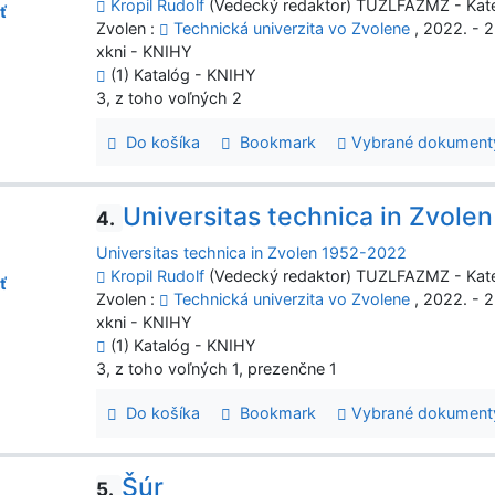
Kropil Rudolf
(Vedecký redaktor) TUZLFAZMZ - Kate
ť
Zvolen :
Technická univerzita vo Zvolene
, 2022. - 2
xkni - KNIHY
(1) Katalóg - KNIHY
3, z toho voľných 2
Do košíka
Bookmark
Vybrané dokument
Universitas technica in Zvole
4.
Universitas technica in Zvolen 1952-2022
Kropil Rudolf
(Vedecký redaktor) TUZLFAZMZ - Kate
ť
Zvolen :
Technická univerzita vo Zvolene
, 2022. - 2
xkni - KNIHY
(1) Katalóg - KNIHY
3, z toho voľných 1, prezenčne 1
Do košíka
Bookmark
Vybrané dokument
Šúr
5.