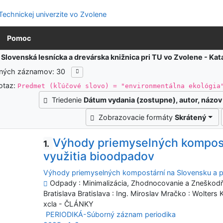
Pomoc
:
Slovenská lesnícka a drevárska knižnica pri TU vo Zvolene - K
ených záznamov: 30
otaz:
Predmet (kľúčové slovo) = "environmentálna ekológia
Triedenie
Dátum vydania (zostupne), autor, názov
Zobrazovacie formáty
Skrátený
Výhody priemyselných kompost
1.
využitia bioodpadov
Výhody priemyselných kompostární na Slovensku a po
Odpady : Minimalizácia, Zhodnocovanie a Zneškodňov
Bratislava Bratislava : Ing. Miroslav Mračko : Wolters
xcla - ČLÁNKY
PERIODIKÁ-Súborný záznam periodika