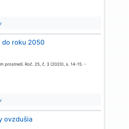
y
u do roku 2050
prostredí. Roč. 25, č. 3 (2020), s. 14-15. -
y
y ovzdušia