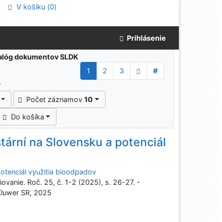
V košíku (
0
)
Prihlásenie
atalóg dokumentov SLDK
1
2
3
#
"
Počet záznamov
10
Do košíka
ární na Slovensku a potenciál
tenciál využitia bioodpadov
anie. Roč. 25, č. 1-2 (2025), s. 26-27. -
 Kluwer SR, 2025