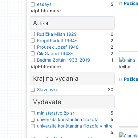
Požiča
essays
5
#tpl-btn-more
Autor
Ružička Milan 1929-
6
Kropil Rudolf 1964-
2
Prousek Jozef 1948-
2
Čík Gabriel 1948-
2
Bedrna Zoltán 1933-2019
1
#tpl-btn-more
kniha
Krajina vydania
Požiča
Slovensko
30
Vydavateľ
ministerstvo žp sr
5
univerzita konštantína filozofa
5
univerzita konštantína filozofa v nitre
5