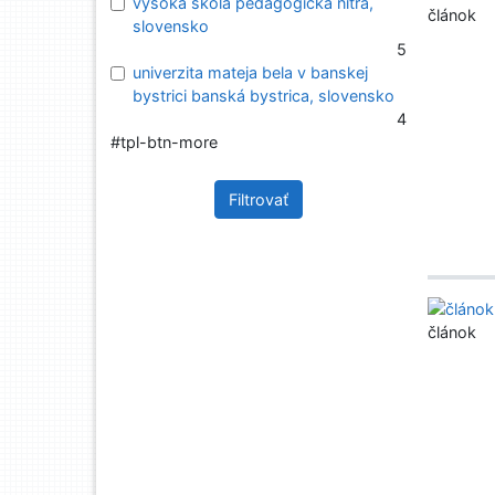
vysoká škola pedagogická nitra,
článok
slovensko
5
univerzita mateja bela v banskej
bystrici banská bystrica, slovensko
4
#tpl-btn-more
Filtrovať
článok