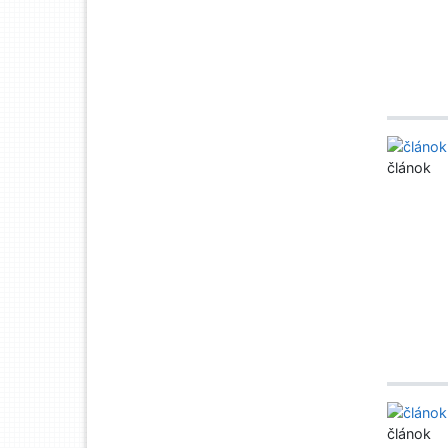
článok
článok