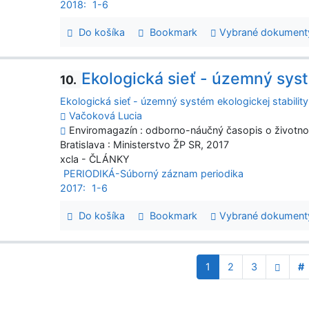
2018:
1-6
Do košíka
Bookmark
Vybrané dokument
Ekologická sieť - územný syst
10.
Ekologická sieť - územný systém ekologickej stability
Vačoková Lucia
Enviromagazín : odborno-náučný časopis o životnom p
Bratislava : Ministerstvo ŽP SR, 2017
xcla - ČLÁNKY
PERIODIKÁ-Súborný záznam periodika
2017:
1-6
Do košíka
Bookmark
Vybrané dokument
1
2
3
#