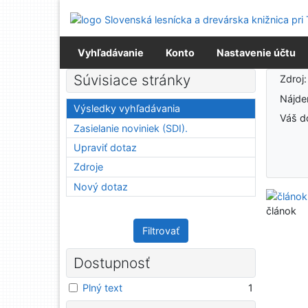
Prejsť na obsah
Prejsť na menu
Prehlásenie o webovej prístupnosti
Vyhľadávanie
Konto
Nastavenie účtu
Výsledky vyhľadávania
Súvisiace stránky
Zdroj
Nájd
Výsledky vyhľadávania
Váš d
Zasielanie noviniek (SDI).
Upraviť dotaz
Zdroje
Nový dotaz
článok
Filtrovať
Dostupnosť
Plný text
1