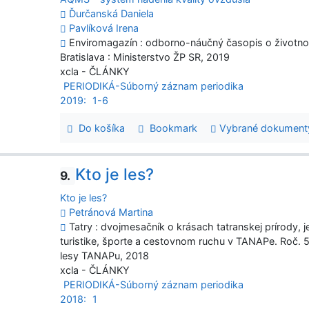
Ďurčanská Daniela
Pavlíková Irena
Enviromagazín : odborno-náučný časopis o životnom 
Bratislava : Ministerstvo ŽP SR, 2019
xcla - ČLÁNKY
PERIODIKÁ-Súborný záznam periodika
2019:
1-6
Do košíka
Bookmark
Vybrané dokument
Kto je les?
9.
Kto je les?
Petránová Martina
Tatry : dvojmesačník o krásach tatranskej prírody, j
turistike, športe a cestovnom ruchu v TANAPe. Roč. 57
lesy TANAPu, 2018
xcla - ČLÁNKY
PERIODIKÁ-Súborný záznam periodika
2018:
1