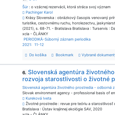
Šúr
: o vzácnej rezervácii, ktorá stráca svoj význam
Pachinger Karol
Krásy Slovenska : obrázkový časopis venovaný prí
turistike, cestovnému ruchu, horolezectvu, jaskyniars
(2021), s. 68-71. - Bratislava Bratislava : Turservis : 
xcla - ČLÁNKY
PERIODIKÁ-Súborný záznam periodika
2021:
11-12
Do košíka
Bookmark
Vybrané dokument
Slovenská agentúra životného 
6.
rozvoja starostlivosti o životné 
Slovenská agentúra životného prostredia - odborná zá
Slovak environment agency - professional basis of 
Kureková Iveta
Životné prostredie : revue pre teóriu a starostlivosť 
Bratislava : Ústav krajinnej ekológie SAV, 2020
xcla - ČLÁNKY