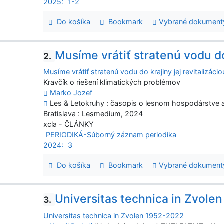
2025:
1-2
Do košíka
Bookmark
Vybrané dokument
Musíme vrátiť stratenú vodu do 
2.
Musíme vrátiť stratenú vodu do krajiny jej revitalizácio
Kravčík o riešení klimatických problémov
Marko Jozef
Les & Letokruhy : časopis o lesnom hospodárstve a s
Bratislava : Lesmedium, 2024
xcla - ČLÁNKY
PERIODIKÁ-Súborný záznam periodika
2024:
3
Do košíka
Bookmark
Vybrané dokument
Universitas technica in Zvole
3.
Universitas technica in Zvolen 1952-2022