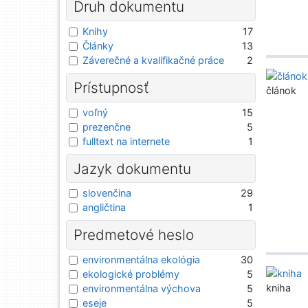
Druh dokumentu
Knihy
17
Články
13
Záverečné a kvalifikačné práce
2
Prístupnosť
článok
voľný
15
prezenčne
5
fulltext na internete
1
Jazyk dokumentu
slovenčina
29
angličtina
1
Predmetové heslo
environmentálna ekológia
30
ekologické problémy
5
kniha
environmentálna výchova
5
eseje
5