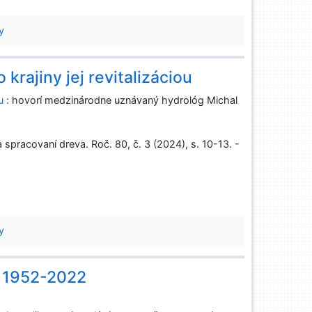
y
krajiny jej revitalizáciou
u
: hovorí medzinárodne uznávaný hydrológ Michal
pracovaní dreva. Roč. 80, č. 3 (2024), s. 10-13. -
y
n 1952-2022