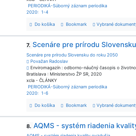
PERIODIKÁ-Súborný záznam periodika
2020:
1-4
Do košíka
Bookmark
Vybrané dokument
Scenáre pre prírodu Slovensk
7.
Scenáre pre prírodu Slovensku do roku 2050
Považan Radoslav
Enviromagazín : odborno-náučný časopis o životnom 
Bratislava : Ministerstvo ŽP SR, 2020
xcla - ČLÁNKY
PERIODIKÁ-Súborný záznam periodika
2020:
1-6
Do košíka
Bookmark
Vybrané dokument
AQMS - systém riadenia kvalit
8.
AQMS - systém riadenia kvality ovzdušia