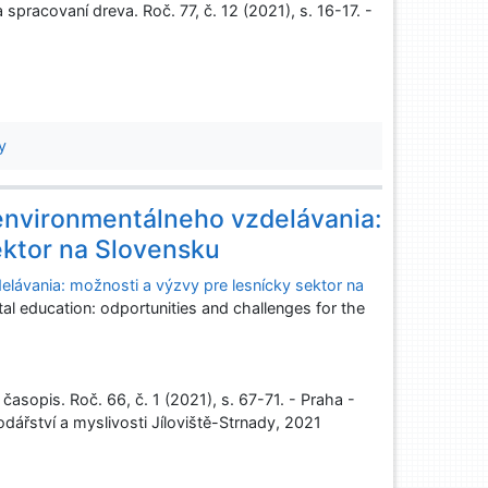
pracovaní dreva. Roč. 77, č. 12 (2021), s. 16-17. -
y
environmentálneho vzdelávania:
ektor na Slovensku
elávania: možnosti a výzvy pre lesnícky sektor na
al education: odportunities and challenges for the
sopis. Roč. 66, č. 1 (2021), s. 67-71. - Praha -
ářství a myslivosti Jíloviště-Strnady, 2021