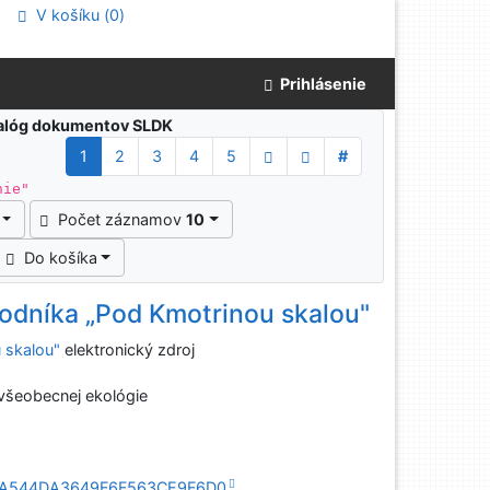
V košíku (
0
)
Prihlásenie
atalóg dokumentov SLDK
1
2
3
4
5
#
nie"
Počet záznamov
10
Do košíka
odníka „Pod Kmotrinou skalou"
 skalou"
elektronický zdroj
 všeobecnej ekológie
226A7A544DA3649F6F563CE9F6D0