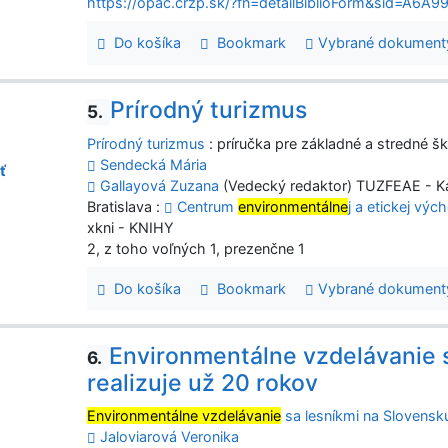
https://opac.crzp.sk/?fn=detailBiblioForm&sid=
Do košíka
Bookmark
Vybrané dokument
Prírodný turizmus
5.
Prírodný turizmus
: príručka pre základné a stredné š
Sendecká Mária
ť
Gallayová Zuzana
(Vedecký redaktor) TUZFEAE - Ka
Bratislava :
Centrum
environmentálne
j a etickej výc
xkni - KNIHY
2, z toho voľných 1, prezenčne 1
Do košíka
Bookmark
Vybrané dokument
Environmentálne vzdelávanie 
6.
realizuje už 20 rokov
Environmentálne vzdelávanie
sa lesníkmi na Slovensku
Jaloviarová Veronika