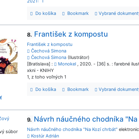
2021:
1
Do košíka
Bookmark
Vybrané dokument
František z kompostu
8.
František z kompostu
Čechová Simona
Čechová Simona
(Ilustrátor)
[Bratislava] :
Monokel
, 2020. - [36] s. : farebné ilu
xkni - KNIHY
1, z toho voľných 1
Do košíka
Bookmark
Vybrané dokument
ť
Návrh náučného chodníka "Na 
9.
Návrh náučného chodníka "Na Kozí chrbát"
elektronic
vý súbor
Kostúr Adrián