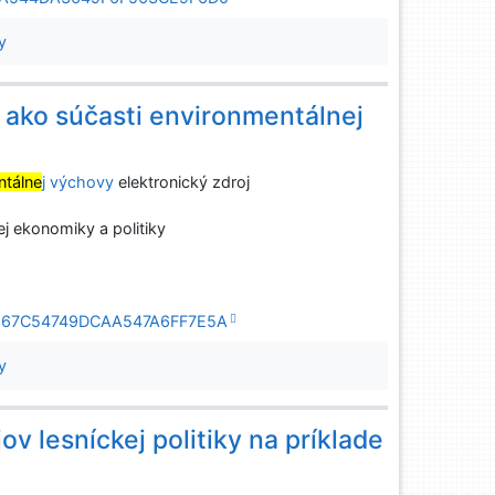
y
 ako súčasti environmentálnej
ntálne
j výchovy
elektronický zdroj
ej ekonomiky a politiky
09C367C54749DCAA547A6FF7E5A
y
v lesníckej politiky na príklade