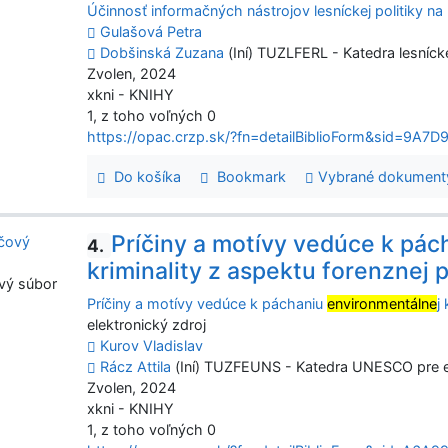
Účinnosť informačných nástrojov lesníckej politiky na
Gulašová Petra
Dobšinská Zuzana
(Iní) TUZLFERL - Katedra lesníck
Zvolen, 2024
xkni - KNIHY
1, z toho voľných 0
https://opac.crzp.sk/?fn=detailBiblioForm&sid=9
Do košíka
Bookmark
Vybrané dokument
Príčiny a motívy vedúce k pác
4.
kriminality z aspektu forenznej 
vý súbor
Príčiny a motívy vedúce k páchaniu
environmentálne
j
elektronický zdroj
Kurov Vladislav
Rácz Attila
(Iní) TUZFEUNS - Katedra UNESCO pre ek
Zvolen, 2024
xkni - KNIHY
1, z toho voľných 0