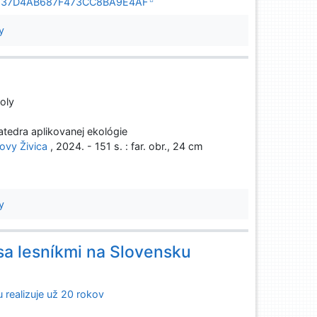
A6A9937D4AB687F473CC8BA9E4AF
y
koly
tedra aplikovanej ekológie
hovy Živica
, 2024. - 151 s. : far. obr., 24 cm
y
sa lesníkmi na Slovensku
 realizuje už 20 rokov