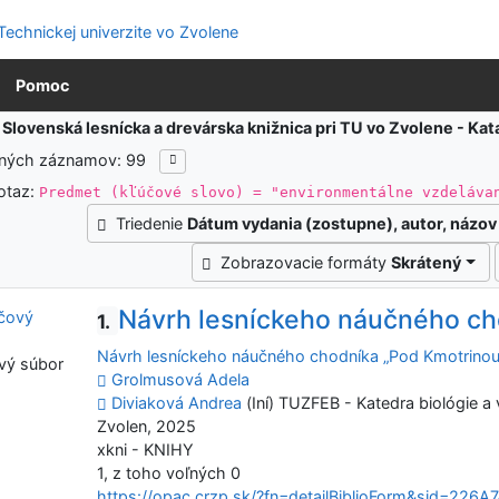
Pomoc
:
Slovenská lesnícka a drevárska knižnica pri TU vo Zvolene - K
ených záznamov: 99
otaz:
Predmet (kľúčové slovo) = "environmentálne vzdeláva
Triedenie
Dátum vydania (zostupne), autor, názov
Zobrazovacie formáty
Skrátený
Návrh lesníckeho náučného ch
1.
Návrh lesníckeho náučného chodníka „Pod Kmotrinou
vý súbor
Grolmusová Adela
Diviaková Andrea
(Iní) TUZFEB - Katedra biológie a
Zvolen, 2025
xkni - KNIHY
1, z toho voľných 0
https://opac.crzp.sk/?fn=detailBiblioForm&sid=