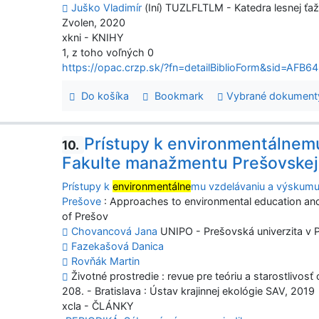
Juško Vladimír
(Iní) TUZLFLTLM - Katedra lesnej ťažb
Zvolen, 2020
xkni - KNIHY
1, z toho voľných 0
https://opac.crzp.sk/?fn=detailBiblioForm&sid=A
Do košíka
Bookmark
Vybrané dokument
Prístupy k environmentálnem
10.
Fakulte manažmentu Prešovskej 
Prístupy k
environmentálne
mu vzdelávaniu a výskumu 
Prešove
: Approaches to environmental education and
of Prešov
Chovancová Jana
UNIPO - Prešovská univerzita v 
Fazekašová Danica
Rovňák Martin
Životné prostredie : revue pre teóriu a starostlivosť 
208. - Bratislava : Ústav krajinnej ekológie SAV, 2019
xcla - ČLÁNKY