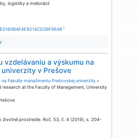
y, logistiky a meliorácií
FB64E0160B4F4E9214CD39F9648
y
u vzdelávaniu a výskumu na
univerzity v Prešove
na Fakulte manažmentu Prešovskej univerzity v
 research at the Faculty of Management, University
Prešove
o životné prostredie. Roč. 53, č. 4 (2019), s. 204-