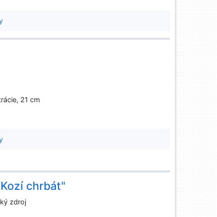
y
strácie, 21 cm
y
Kozí chrbát"
ký zdroj