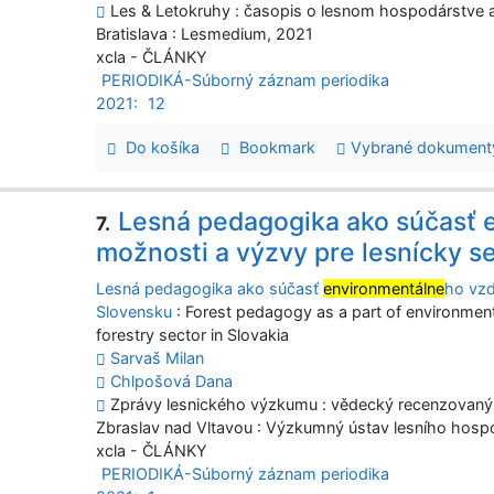
Les & Letokruhy : časopis o lesnom hospodárstve a s
Bratislava : Lesmedium, 2021
xcla - ČLÁNKY
PERIODIKÁ-Súborný záznam periodika
2021:
12
Do košíka
Bookmark
Vybrané dokument
Lesná pedagogika ako súčasť 
7.
možnosti a výzvy pre lesnícky s
Lesná pedagogika ako súčasť
environmentálne
ho vzd
Slovensku
: Forest pedagogy as a part of environment
forestry sector in Slovakia
Sarvaš Milan
Chlpošová Dana
Zprávy lesnického výzkumu : vědecký recenzovaný ča
Zbraslav nad Vltavou : Výzkumný ústav lesního hospod
xcla - ČLÁNKY
PERIODIKÁ-Súborný záznam periodika