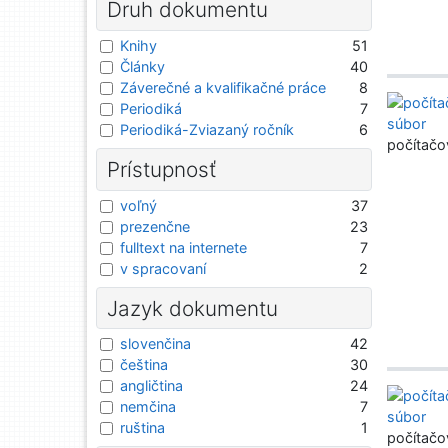
Druh dokumentu
Knihy
51
Články
40
Záverečné a kvalifikačné práce
8
Periodiká
7
Periodiká-Zviazaný ročník
6
počítačo
Prístupnosť
voľný
37
prezenčne
23
fulltext na internete
7
v spracovaní
2
Jazyk dokumentu
slovenčina
42
čeština
30
angličtina
24
nemčina
7
ruština
1
počítačo