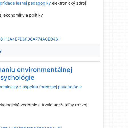
 príklade lesnej pedagogiky
elektronický zdroj
ej ekonomiky a politiky
A7D98113A4E7D6F06A774A0EB46
y
haniu environmentálnej
psychológie
 kriminality z aspektu forenznej psychológie
ologické vedomie a trvalo udržateľný rozvoj