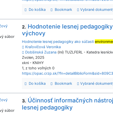
Do košíka
Bookmark
Vybrané dokument
Hodnotenie lesnej pedagogiky
2.
výchovy
vý súbor
Hodnotenie lesnej pedagogiky ako súčasti
environme
Kraľovičová Veronika
Dobšinská Zuzana
(Iní) TUZLFERL - Katedra lesníck
Zvolen, 2025
xkni - KNIHY
1, z toho voľných 0
https://opac.crzp.sk/?fn=detailBiblioForm&sid=8
Do košíka
Bookmark
Vybrané dokument
Účinnosť informačných nástrojo
3.
lesnej pedagogiky
vý súbor