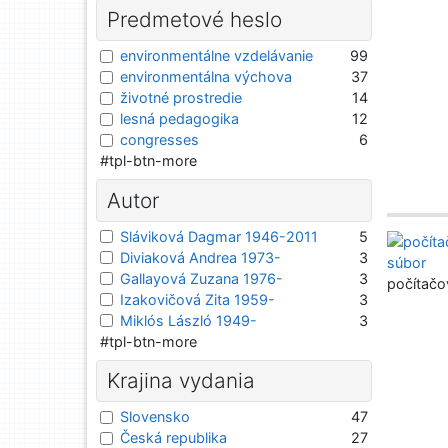
Predmetové heslo
environmentálne vzdelávanie
99
environmentálna výchova
37
životné prostredie
14
lesná pedagogika
12
congresses
6
#tpl-btn-more
Autor
Sláviková Dagmar 1946-2011
5
Diviaková Andrea 1973-
3
Gallayová Zuzana 1976-
3
počítačo
Izakovičová Zita 1959-
3
Miklós László 1949-
3
#tpl-btn-more
Krajina vydania
Slovensko
47
Česká republika
27