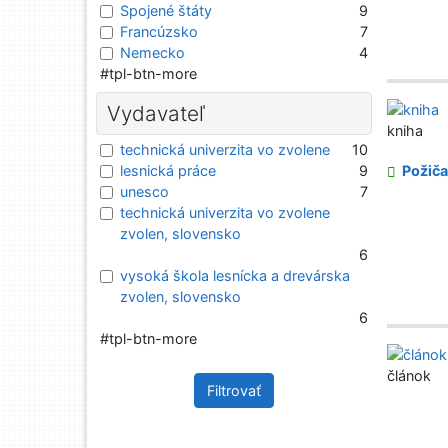
Spojené štáty
9
Francúzsko
7
Nemecko
4
#tpl-btn-more
Vydavateľ
kniha
technická univerzita vo zvolene
10
lesnická práce
9
Požiča
unesco
7
technická univerzita vo zvolene
zvolen, slovensko
6
vysoká škola lesnícka a drevárska
zvolen, slovensko
6
#tpl-btn-more
článok
Filtrovať