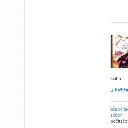
kniha
Požiča
počítačo