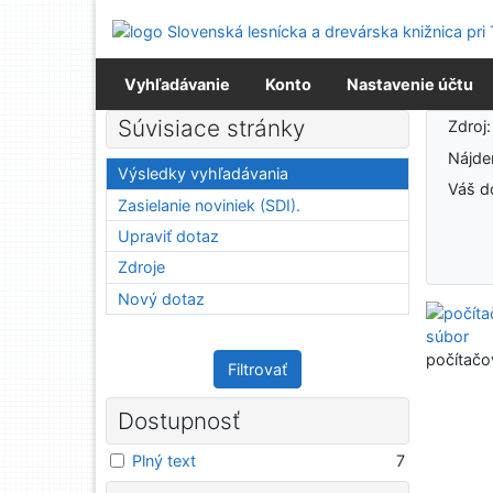
Prejsť na obsah
Prejsť na menu
Prehlásenie o webovej prístupnosti
Vyhľadávanie
Konto
Nastavenie účtu
Výsledky vyhľadávania
Súvisiace stránky
Zdroj
Nájd
Výsledky vyhľadávania
Váš d
Zasielanie noviniek (SDI).
Upraviť dotaz
Zdroje
Nový dotaz
počítačo
Filtrovať
Dostupnosť
Plný text
7