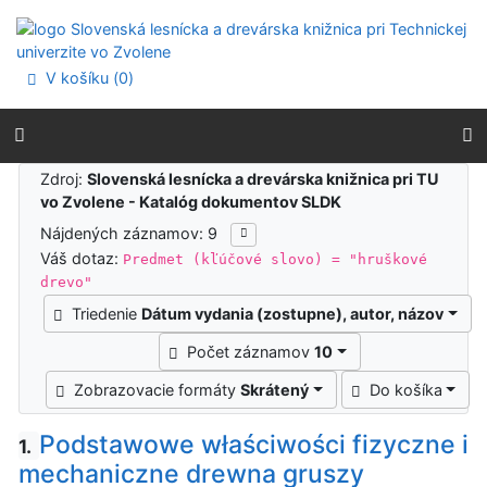
Prejsť na obsah
Prejsť na menu
Prehlásenie o webovej prístupnosti
V košíku (
0
)
Výsledky vyhľadávania
Zdroj:
Slovenská lesnícka a drevárska knižnica pri TU
vo Zvolene - Katalóg dokumentov SLDK
Nájdených záznamov: 9
Váš dotaz:
Predmet (kľúčové slovo) = "hruškové
drevo"
Triedenie
Dátum vydania (zostupne), autor, názov
Počet záznamov
10
Zobrazovacie formáty
Skrátený
Do košíka
Podstawowe właściwości fizyczne i
1.
mechaniczne drewna gruszy