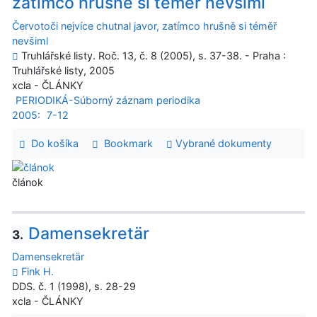
zatímco hrušně si téměř nevšiml
Červotoči nejvíce chutnal javor, zatímco hrušně si téměř
nevšiml
Truhlářské listy. Roč. 13, č. 8 (2005), s. 37-38. - Praha :
Truhlářské listy, 2005
xcla - ČLÁNKY
PERIODIKÁ-Súborný záznam periodika
2005:
7-12
Do košíka
Bookmark
Vybrané dokumenty
článok
Damensekretär
3.
Damensekretär
Fink H.
DDS. č. 1 (1998), s. 28-29
xcla - ČLÁNKY