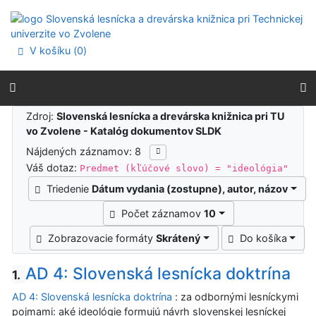
Prejsť na obsah
Prejsť na menu
Prehlásenie o webovej prístupnosti
V košíku (
0
)
Výsledky vyhľadávania
Zdroj:
Slovenská lesnícka a drevárska knižnica pri TU
vo Zvolene - Katalóg dokumentov SLDK
Nájdených záznamov: 8
Váš dotaz:
Predmet (kľúčové slovo) = "ideológia"
Triedenie
Dátum vydania (zostupne), autor, názov
Počet záznamov
10
Zobrazovacie formáty
Skrátený
Do košíka
AD 4: Slovenská lesnícka doktrína
1.
AD 4: Slovenská lesnícka doktrína
: za odbornými lesníckymi
pojmami: aké ideológie formujú návrh slovenskej lesníckej