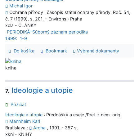
Míchal Igor
Ochrana přírody : časopis státní ochrany přírody. Roč. 54,
č. 7 (1999), s. 201. - Environs : Praha
xcla - ČLÁNKY
PERIODIKÁ-Súborný záznam periodika
1999:
1-9
Do košíka
Bookmark
Vybrané dokumenty
kniha
Ideologie a utopie
7.
Požičať
Ideologie a utopie
: Přednášky a eseje./Prel. z nem. orig
Mannheim Karl
Bratislava :
Archa
, 1991. - 357 s.
xkni - KNIHY