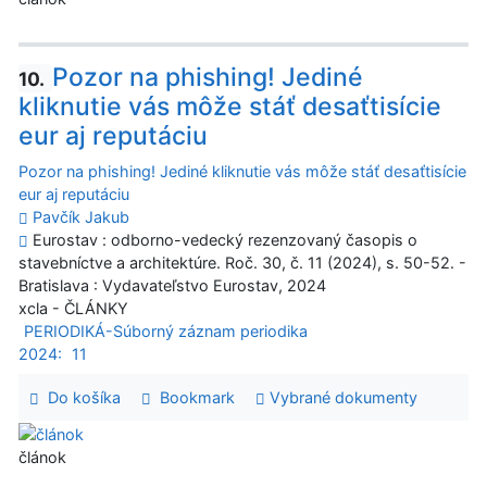
Pozor na phishing! Jediné
10.
kliknutie vás môže stáť desaťtisície
eur aj reputáciu
Pozor na phishing! Jediné kliknutie vás môže stáť desaťtisície
eur aj reputáciu
Pavčík Jakub
Eurostav : odborno-vedecký rezenzovaný časopis o
stavebníctve a architektúre. Roč. 30, č. 11 (2024), s. 50-52. -
Bratislava : Vydavateľstvo Eurostav, 2024
xcla - ČLÁNKY
PERIODIKÁ-Súborný záznam periodika
2024:
11
Do košíka
Bookmark
Vybrané dokumenty
článok