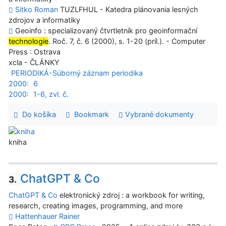
Sitko Roman
TUZLFHUL - Katedra plánovania lesných
zdrojov a informatiky
Geoinfo : specializovaný čtvrtletník pro geoinformační
technologie
. Roč. 7, č. 6 (2000), s. 1-20 (príl.). - Computer
Press : Ostrava
xcla - ČLÁNKY
PERIODIKÁ-Súborný záznam periodika
2000:
6
2000:
1-6, zvl. č.
Do košíka
Bookmark
Vybrané dokumenty
kniha
ChatGPT & Co
3.
ChatGPT & Co
elektronický zdroj : a workbook for writing,
research, creating images, programming, and more
Hattenhauer Rainer