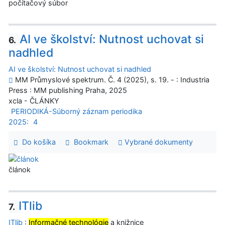
počítačový súbor
AI ve školství: Nutnost uchovat si
6.
nadhled
AI ve školství: Nutnost uchovat si nadhled
MM Průmyslové spektrum. Č. 4 (2025), s. 19. - : Industria
Press : MM publishing Praha, 2025
xcla - ČLÁNKY
PERIODIKÁ-Súborný záznam periodika
2025:
4
Do košíka
Bookmark
Vybrané dokumenty
článok
ITlib
7.
ITlib
:
Informačné technológie
a knižnice