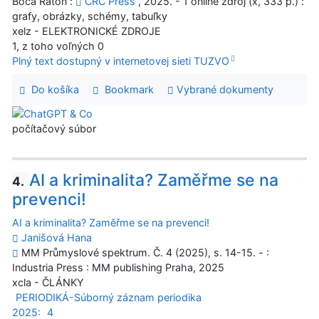
Boca Raton :
CRC Press
, 2025. - 1 online zdroj (x, 333 p.) :
grafy, obrázky, schémy, tabuľky
xelz - ELEKTRONICKÉ ZDROJE
1, z toho voľných 0
Plný text dostupný v internetovej sieti TUZVO
Do košíka
Bookmark
Vybrané dokumenty
počítačový súbor
AI a kriminalita? Zaměřme se na
4.
prevenci!
AI a kriminalita? Zaměřme se na prevenci!
Janišová Hana
MM Průmyslové spektrum. Č. 4 (2025), s. 14-15. - :
Industria Press : MM publishing Praha, 2025
xcla - ČLÁNKY
PERIODIKÁ-Súborný záznam periodika
2025:
4