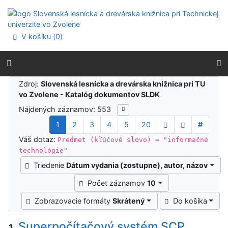
Prejsť na obsah
Prejsť na menu
Prehlásenie o webovej prístupnosti
V košíku (
0
)
Výsledky vyhľadávania
Zdroj:
Slovenská lesnícka a drevárska knižnica pri TU
vo Zvolene - Katalóg dokumentov SLDK
Nájdených záznamov: 553
1
2
3
4
5
20
#
Váš dotaz:
Predmet (kľúčové slovo) = "informačné
technológie"
Triedenie
Dátum vydania (zostupne), autor, názov
Počet záznamov
10
Zobrazovacie formáty
Skrátený
Do košíka
Superpočítačový systém SCP
1.