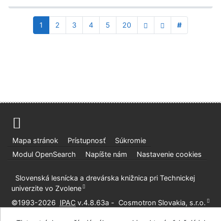
1
2
3
4
5
20
#
Mapa stránok
Prístupnosť
Súkromie
Modul OpenSearch
Napíšte nám
Nastavenie cookies
Slovenská lesnícka a drevárska knižnica pri Technickej
univerzite vo Zvolene
©1993-2026
IPAC
v.4.8.63a
-
Cosmotron Slovakia, s.r.o.