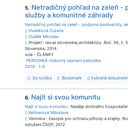
Netradičný pohľad na zeleň - 
5.
služby a komunitné záhrady
Netradičný pohľad na zeleň - podpora biodiverzity, 
Hudeková Zuzana
Dudlák Miroslav
Projekt : revue slovenskej architektúry. Roč. 56, č. 5
Slovenska, 2014
xcla - ČLÁNKY
PERIODIKÁ-Súborný záznam periodika
2014:
1-6
Do košíka
Bookmark
Vybrané dokument
Najít si svou komunitu
6.
Najít si svou komunitu
: Naděje drobného hospodařen
Kettnerová Miloslava
Veronica : časopis pro ochranu přírody a krajiny. Roč.
sdružení ČSOP, 2012