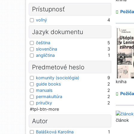
Prístupnosť
Požiča
voľný
4
Jazyk dokumentu
čeština
5
slovenčina
3
angličtina
1
Predmetové heslo
komunity (sociológia)
9
kniha
guide books
2
manuals
2
Požiča
permakultúra
2
príručky
2
#tpl-btn-more
Autor
článok
Balášková Karolína
1