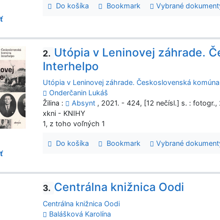
Do košíka
Bookmark
Vybrané dokument
ť
Utópia v Leninovej záhrade. 
2.
Interhelpo
Utópia v Leninovej záhrade. Československá komúna 
Onderčanin Lukáš
Žilina :
Absynt
, 2021. - 424, [12 nečísl.] s. : fotogr.
xkni - KNIHY
1, z toho voľných 1
Do košíka
Bookmark
Vybrané dokument
ť
Centrálna knižnica Oodi
3.
Centrálna knižnica Oodi
Balášková Karolína