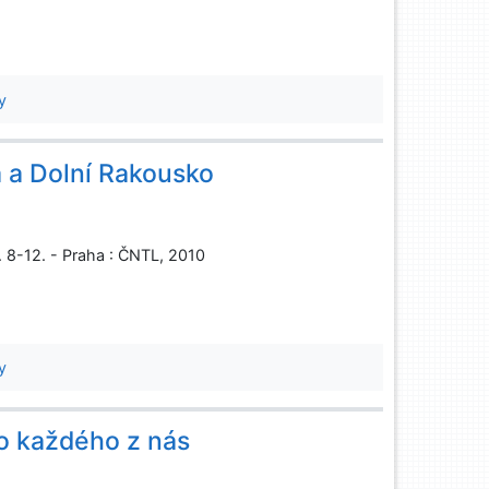
y
a a Dolní Rakousko
. 8-12. - Praha : ČNTL, 2010
y
ro každého z nás