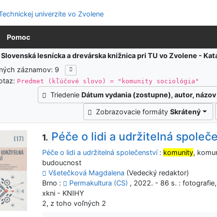
Pomoc
:
Slovenská lesnícka a drevárska knižnica pri TU vo Zvolene - K
ených záznamov: 9
otaz:
Predmet (kľúčové slovo) = "komunity sociológia"
Triedenie
Dátum vydania (zostupne), autor, názov
Zobrazovacie formáty
Skrátený
Péče o lidi a udržitelná společ
1.
Péče o lidi a udržitelná společenství
:
komunity
, komun
budoucnost
Všetečková Magdalena
(Vedecký redaktor)
Brno :
Permakultura (CS)
, 2022. - 86 s. : fotografie
xkni - KNIHY
2, z toho voľných 2