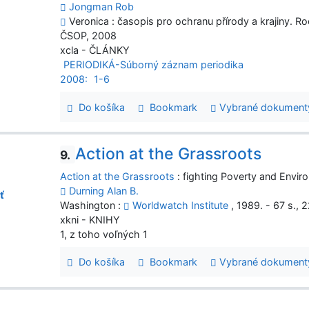
Jongman Rob
Veronica : časopis pro ochranu přírody a krajiny. Roč
ČSOP, 2008
xcla - ČLÁNKY
PERIODIKÁ-Súborný záznam periodika
2008:
1-6
Do košíka
Bookmark
Vybrané dokument
Action at the Grassroots
9.
Action at the Grassroots
: fighting Poverty and Envir
Durning Alan B.
ť
Washington :
Worldwatch Institute
, 1989. - 67 s., 
xkni - KNIHY
1, z toho voľných 1
Do košíka
Bookmark
Vybrané dokument