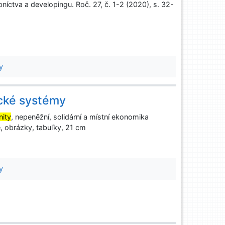
níctva a developingu. Roč. 27, č. 1-2 (2020), s. 32-
y
ické systémy
ity
, nepeněžní, solidární a místní ekonomika
ie, obrázky, tabuľky, 21 cm
y