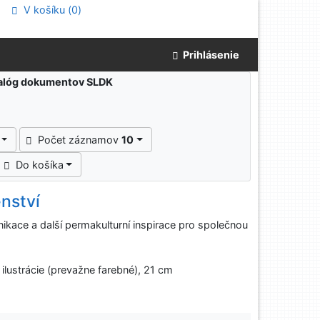
V košíku (
0
)
Prihlásenie
atalóg dokumentov SLDK
Počet záznamov
10
Do košíka
enství
ikace a další permakulturní inspirace pro společnou
, ilustrácie (prevažne farebné), 21 cm