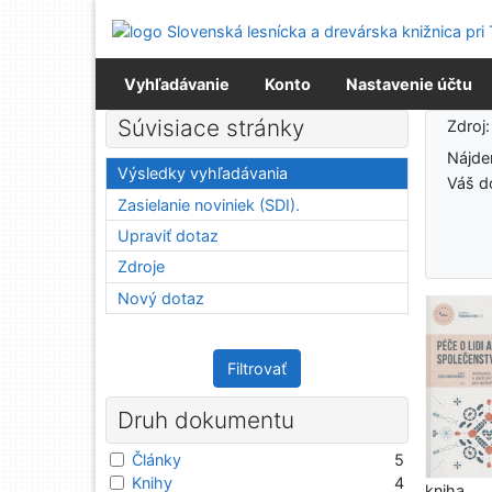
Prejsť na obsah
Prejsť na menu
Prehlásenie o webovej prístupnosti
Vyhľadávanie
Konto
Nastavenie účtu
Výsledky vyhľadávania
Súvisiace stránky
Zdroj
Nájd
Výsledky vyhľadávania
Váš d
Zasielanie noviniek (SDI).
Upraviť dotaz
Zdroje
Nový dotaz
Filtrovať
Druh dokumentu
Články
5
Knihy
4
kniha