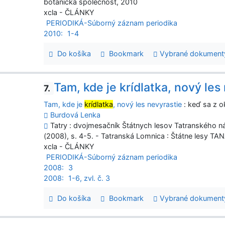
botanická společnost, 2010
xcla - ČLÁNKY
PERIODIKÁ-Súborný záznam periodika
2010:
1-4
Do košíka
Bookmark
Vybrané dokument
Tam, kde je krídlatka, nový les
7.
Tam, kde je
krídlatka
, nový les nevyrastie
: keď sa z ok
Burdová Lenka
Tatry : dvojmesačník Štátnych lesov Tatranského ná
(2008), s. 4-5. - Tatranská Lomnica : Štátne lesy T
xcla - ČLÁNKY
PERIODIKÁ-Súborný záznam periodika
2008:
3
2008:
1-6, zvl. č. 3
Do košíka
Bookmark
Vybrané dokument