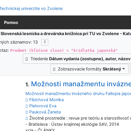
Pomoc
:
Slovenská lesnícka a drevárska knižnica pri TU vo Zvolene - K
ených záznamov: 13
otaz:
Predmet (kľúčové slovo) = "krídlatka japonská"
Triedenie
Dátum vydania (zostupne), autor, názov
Zobrazovacie formáty
Skrátený
Možnosti manažmentu invázneh
1.
Možnosti manažmentu invázneho druhu Fallopia japo
Fibichová Monika
Pietorová Eva
Pauková Žaneta
Životné prostredie : revue pre teóriu a starostlivosť 
- Bratislava : Ústav krajinnej ekológie SAV, 2014
xcla - ČLÁNKY