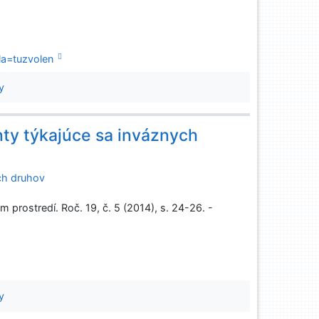
la=tuzvolen
y
ty týkajúce sa inváznych
ch druhov
prostredí. Roč. 19, č. 5 (2014), s. 24-26. -
y