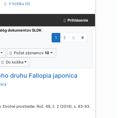
V košíku (
0
)
Prihlásenie
atalóg dokumentov SLDK
1
2
#
Počet záznamov
10
Do košíka
o druhu Fallopia japonica
nica
o životné prostredie. Roč. 48, č. 2 (2014), s. 93-93.