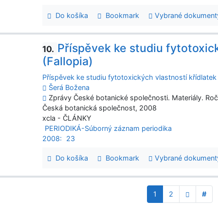
Do košíka
Bookmark
Vybrané dokument
Příspěvek ke studiu fytotoxick
10.
(Fallopia)
Příspěvek ke studiu fytotoxických vlastností křídlatek 
Šerá Božena
Zprávy České botanické společnosti. Materiály. Roč.
Česká botanická společnost, 2008
xcla - ČLÁNKY
PERIODIKÁ-Súborný záznam periodika
2008:
23
Do košíka
Bookmark
Vybrané dokument
1
2
#