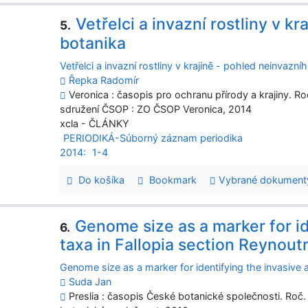
Vetřelci a invazní rostliny v k
5.
botanika
Vetřelci a invazní rostliny v krajině - pohled neinvazní
Řepka Radomír
Veronica : časopis pro ochranu přírody a krajiny. Roč
sdružení ČSOP : ZO ČSOP Veronica, 2014
xcla - ČLÁNKY
PERIODIKÁ-Súborný záznam periodika
2014:
1-4
Do košíka
Bookmark
Vybrané dokument
Genome size as a marker for id
6.
taxa in Fallopia section Reynoutr
Genome size as a marker for identifying the invasive al
Suda Jan
Preslia : časopis České botanické společnosti. Roč. 