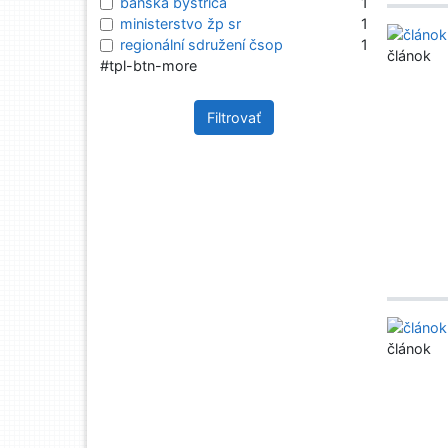
banská bystrica
1
ministerstvo žp sr
1
regionální sdružení čsop
1
článok
#tpl-btn-more
Filtrovať
článok