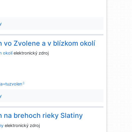
y
 vo Zvolene a v blízkom okolí
m okolí
elektronický zdroj
la=tuzvolen
y
 na brehoch rieky Slatiny
ny
elektronický zdroj