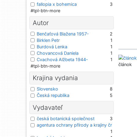
fallopia x bohemica
3
#tpl-btn-more
Autor
Benčaťová Blažena 1957-
2
Birklen Petr
1
Burdová Lenka
1
Chovancová Daniela
1
Cvachová Alžbeta 1944-
1
článok
#tpl-btn-more
Krajina vydania
Slovensko
8
Česká republika
5
Vydavateľ
česká botanická společnost
3
agentura ochrany přírody a krajiny čr
1