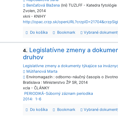
Benčaťová Blažena
(Iní) TUZLFF - Katedra fytológie
Zvolen, 2014
xkni - KNIHY
http://opac.crzp.sk/openURL?crzpID=21704&crzpSig
Do košíka
Bookmark
Vybrané dokument
Legislatívne zmeny a dokumen
4.
druhov
Legislatívne zmeny a dokumenty týkajúce sa invázny
Mútňanová Marta
Enviromagazín : odborno-náučný časopis o životnom 
Bratislava : Ministerstvo ŽP SR, 2014
xcla - ČLÁNKY
PERIODIKÁ-Súborný záznam periodika
2014:
1-6
Do košíka
Bookmark
Vybrané dokument