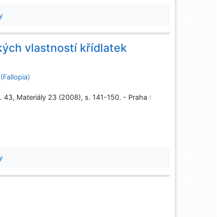
y
ých vlastností křídlatek
(Fallopia)
 43, Materiály 23 (2008), s. 141-150. - Praha :
y