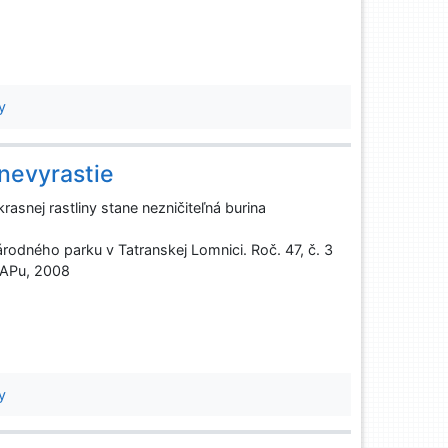
y
 nevyrastie
rasnej rastliny stane nezničiteľná burina
rodného parku v Tatranskej Lomnici. Roč. 47, č. 3
ANAPu, 2008
y