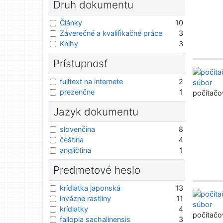
Druh dokumentu
Články
10
Záverečné a kvalifikačné práce
3
Knihy
3
Prístupnosť
fulltext na internete
2
prezenčne
1
počítačo
Jazyk dokumentu
slovenčina
8
čeština
4
angličtina
1
Predmetové heslo
krídlatka japonská
13
invázne rastliny
11
krídlatky
4
počítačo
fallopia sachalinensis
3