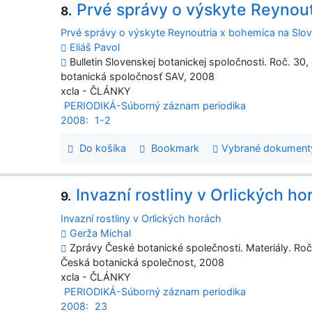
Prvé správy o výskyte Reynou
8.
Prvé správy o výskyte Reynoutria x bohemica na Slo
Eliáš Pavol
Bulletin Slovenskej botanickej spoločnosti. Roč. 30, 
botanická spoločnosť SAV, 2008
xcla - ČLÁNKY
PERIODIKÁ-Súborný záznam periodika
2008:
1-2
Do košíka
Bookmark
Vybrané dokument
Invazní rostliny v Orlických ho
9.
Invazní rostliny v Orlických horách
Gerža Michal
Zprávy České botanické společnosti. Materiály. Roč.
Česká botanická společnost, 2008
xcla - ČLÁNKY
PERIODIKÁ-Súborný záznam periodika
2008:
23