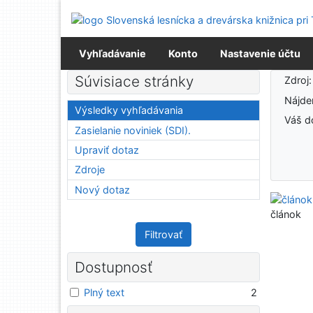
Prejsť na obsah
Prejsť na menu
Prehlásenie o webovej prístupnosti
Vyhľadávanie
Konto
Nastavenie účtu
Výsledky vyhľadávania
Súvisiace stránky
Zdroj
Nájd
Výsledky vyhľadávania
Váš d
Zasielanie noviniek (SDI).
Upraviť dotaz
Zdroje
Nový dotaz
článok
Filtrovať
Dostupnosť
Plný text
2