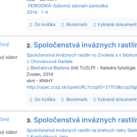
PERIODIKÁ-Súborný záznam periodika
2014:
1-4
Do košíka
Bookmark
Vybrané dokument
Spoločenstvá inváznych rastlín
2.
Spoločenstvá inváznych rastlín vo Zvolene a v blízko
vý súbor
Chovancová Daniela
Benčaťová Blažena
(Iní) TUZLFF - Katedra fytológie
Zvolen, 2014
xkni - KNIHY
http://opac.crzp.sk/openURL?crzpID=21703&crzpSig
Do košíka
Bookmark
Vybrané dokument
Spoločenstvá inváznych rastlín
3.
Spoločenstvá inváznych rastlín na brehoch rieky Slati
vý súbor
Kupčuláková Jana