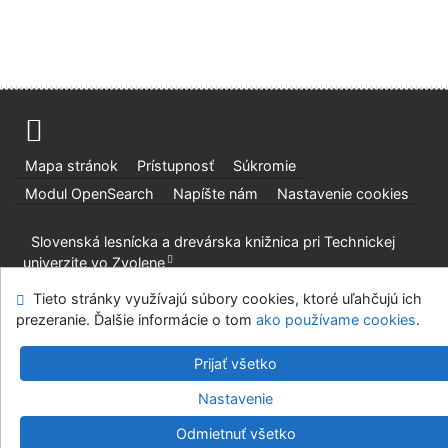
Mapa stránok
Prístupnosť
Súkromie
Modul OpenSearch
Napíšte nám
Nastavenie cookies
Slovenská lesnícka a drevárska knižnica pri Technickej
univerzite vo Zvolene
©1993-2026
IPAC
v.4.8.63a
-
Cosmotron Slovakia, s.r.o.
Tieto stránky využívajú súbory cookies, ktoré uľahčujú ich
prezeranie. Ďalšie informácie o tom
ako používame cookies
.
Prijať všetko
Nastavenie
Odmietnuť všetko