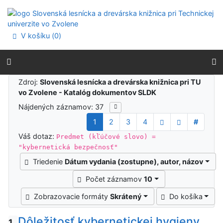
Prejsť na obsah
Prejsť na menu
Prehlásenie o webovej prístupnosti
V košíku (
0
)
Výsledky vyhľadávania
Zdroj:
Slovenská lesnícka a drevárska knižnica pri TU
vo Zvolene - Katalóg dokumentov SLDK
Nájdených záznamov: 37
1
2
3
4
#
Váš dotaz:
Predmet (kľúčové slovo) =
"kybernetická bezpečnosť"
Triedenie
Dátum vydania (zostupne), autor, názov
Počet záznamov
10
Zobrazovacie formáty
Skrátený
Do košíka
Dôležitosť kybernetickej hygieny
1.