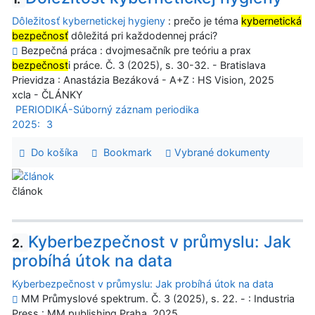
Dôležitosť kybernetickej hygieny
: prečo je téma
kybernetická
bezpečnosť
dôležitá pri každodennej práci?
Bezpečná práca : dvojmesačník pre teóriu a prax
bezpečnost
i práce. Č. 3 (2025), s. 30-32. - Bratislava
Prievidza : Anastázia Bezáková - A+Z : HS Vision, 2025
xcla - ČLÁNKY
PERIODIKÁ-Súborný záznam periodika
2025:
3
Do košíka
Bookmark
Vybrané dokumenty
článok
Kyberbezpečnost v průmyslu: Jak
2.
probíhá útok na data
Kyberbezpečnost v průmyslu: Jak probíhá útok na data
MM Průmyslové spektrum. Č. 3 (2025), s. 22. - : Industria
Press : MM publishing Praha, 2025