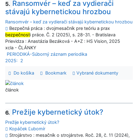
Ransomvér – keď za vydierači
5.
stávajú kybernetickou hrozbou
Ransomvér – keď za vydierači stávajú kybernetickou hrozbou
Bezpečná práca : dvojmesačník pre teóriu a prax
bezpečnost
i práce. Č. 2 (2025), s. 28-31. - Bratislava
Prievidza : Anastázia Bezáková - A+Z : HS Vision, 2025
xcla - ČLÁNKY
PERIODIKÁ-Súborný záznam periodika
2025:
2
Do košíka
Bookmark
Vybrané dokumenty
článok
Prežije kybernetický útok?
6.
Prežije kybernetický útok?
Kopáček Ľubomír
Strojárstvo : mesačník o strojárstve. Roč. 28, č. 11 (2024),