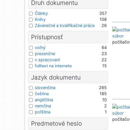
Druh dokumentu
Články
357
Knihy
108
Záverečné a kvalifikačné práce
26
Prístupnosť
počítačo
voľný
64
prezenčne
23
v spracovaní
22
fulltext na internete
15
Jazyk dokumentu
slovenčina
265
čeština
185
angličtina
10
nemčina
2
poľština
1
počítačo
Predmetové heslo