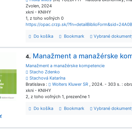
Zvolen, 2024
xkni - KNIHY
1, z toho voľných 0
https://opac.crzp.sk/?fn=detailBiblioForm&sid=2
Do košíka
Bookmark
Vybrané dokument
Manažment a manažérske kom
4.
Manažment a manažérske kompetencie
Stacho Zdenko
Stachová Katarína
Bratislava :
Wolters Kluwer SR
, 2024. - 303 s. : ob
xkni - KNIHY
2, z toho voľných 1, prezenčne 1
Do košíka
Bookmark
Vybrané dokument
ť