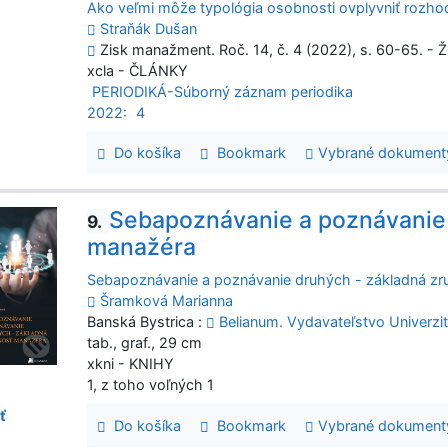
Ako veľmi môže typológia osobnosti ovplyvniť rozh
Straňák Dušan
Zisk manažment. Roč. 14, č. 4 (2022), s. 60-65. - Ž
xcla - ČLÁNKY
PERIODIKÁ-Súborný záznam periodika
2022:
4
Do košíka
Bookmark
Vybrané dokument
Sebapoznávanie a poznávanie 
9.
manažéra
Sebapoznávanie a poznávanie druhých - základná z
Šramková Marianna
Banská Bystrica :
Belianum. Vydavateľstvo Univerzit
tab., graf., 29 cm
xkni - KNIHY
1, z toho voľných 1
ť
Do košíka
Bookmark
Vybrané dokument