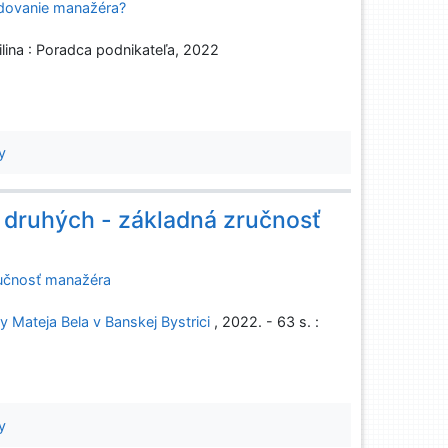
odovanie manažéra?
ilina : Poradca podnikateľa, 2022
y
druhých - základná zručnosť
ručnosť manažéra
y Mateja Bela v Banskej Bystrici
, 2022. - 63 s. :
y