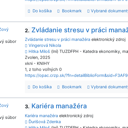
Do košíka
Bookmark
Vybrané dokument
Zvládanie stresu v práci mana
2.
Zvládanie stresu v práci manažéra
elektronický zdroj
vý súbor
Vingerová Nikola
Hitka Miloš
(Iní) TUZDFPH - Katedra ekonomiky, m
Zvolen, 2025
xkni - KNIHY
1, z toho voľných 0
https://opac.crzp.sk/?fn=detailBiblioForm&sid=F
Do košíka
Bookmark
Vybrané dokument
Kariéra manažéra
3.
Kariéra manažéra
elektronický zdroj
vý súbor
Ďurišová Zdenka
Hitka Miloš
(Iní) TUZDFPH - Katedra ekonomiky, m