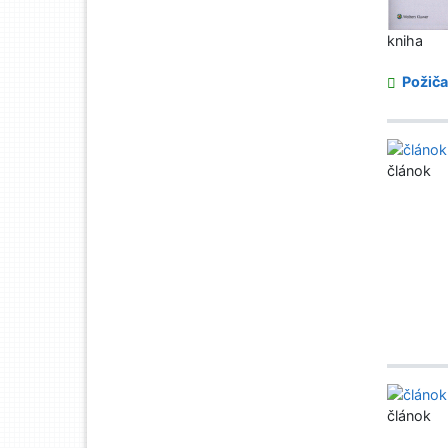
kniha
Požiča
článok
článok