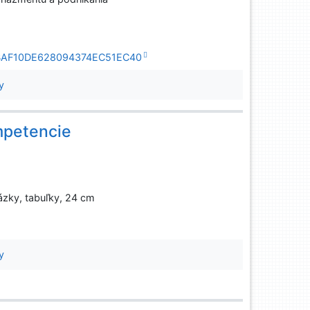
4A0BAF10DE628094374EC51EC40
y
petencie
rázky, tabuľky, 24 cm
y