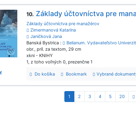
Základy účtovníctva pre man
10.
Základy účtovníctva pre manažérov
Zimermanová Katarína
Janičková Jana
Banská Bystrica :
Belianum. Vydavateľstvo Univerzit
obr., príl. za textom, 29 cm
xkni - KNIHY
1, z toho voľných 0, prezenčne 1
ť
Do košíka
Bookmark
Vybrané dokument
1
2
3
4
5
20