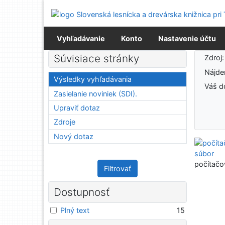
Prejsť na obsah
Prejsť na menu
Prehlásenie o webovej prístupnosti
Vyhľadávanie
Konto
Nastavenie účtu
Výsledky vyhľadávania
Súvisiace stránky
Zdroj
Nájd
Výsledky vyhľadávania
Váš d
Zasielanie noviniek (SDI).
Upraviť dotaz
Zdroje
Nový dotaz
počítačo
Filtrovať
Dostupnosť
Plný text
15