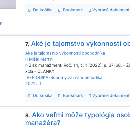
Do košíka
Bookmark
Vybrané dokument
ť
Aké je tajomstvo výkonnosti o
7.
Aké je tajomstvo výkonnosti obchodníka
Mišík Martin
Zisk manažment. Roč. 14, č. 1 (2022), s. 67-68. - Ž
xcla - ČLÁNKY
PERIODIKÁ-Súborný záznam periodika
2022:
1
Do košíka
Bookmark
Vybrané dokument
Ako veľmi môže typológia oso
8.
manažéra?