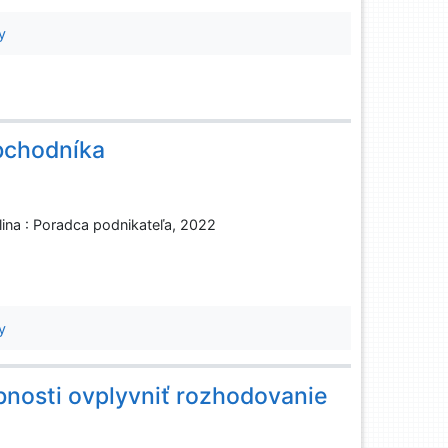
y
bchodníka
ilina : Poradca podnikateľa, 2022
y
bnosti ovplyvniť rozhodovanie