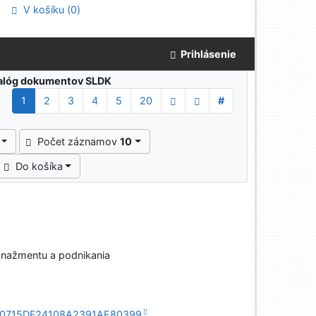
V košíku (
0
)
Prihlásenie
atalóg dokumentov SLDK
1
2
3
4
5
20
#
Počet záznamov
10
Do košíka
anažmentu a podnikania
3AF90715DF24108A2391AE80399