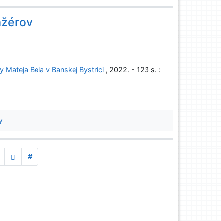
ažérov
y Mateja Bela v Banskej Bystrici
, 2022. - 123 s. :
y
#