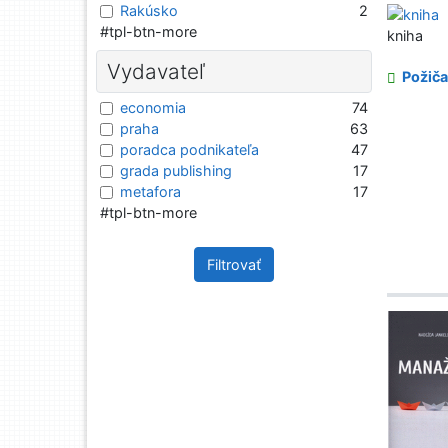
Rakúsko
2
#tpl-btn-more
kniha
Vydavateľ
Požiča
economia
74
praha
63
poradca podnikateľa
47
grada publishing
17
metafora
17
#tpl-btn-more
Filtrovať