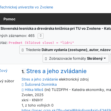
Pomoc
:
Slovenská lesnícka a drevárska knižnica pri TU vo Zvolene - K
ených záznamov: 465
otaz:
Predmet (kľúčové slovo) = "lídri"
Triedenie
Dátum vydania (zostupne), autor, názov
Zobrazovacie formáty
Skrátený
Stres a jeho zvládanie
1.
Stres a jeho zvládanie
elektronický zdroj
vý súbor
Šušorená Dominika
Hitka Miloš
(Iní) TUZDFPH - Katedra ekonomiky, m
Zvolen, 2025
xkni - KNIHY
1, z toho voľných 0
https://opac.crzp.sk/?fn=detailBiblioForm&sid=F