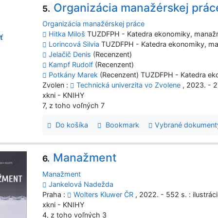
Organizácia manažérskej prác
5.
Organizácia manažérskej práce
Hitka Miloš
TUZDFPH - Katedra ekonomiky, manažm
ť
Lorincová Silvia
TUZDFPH - Katedra ekonomiky, ma
Jelačič Denis
(Recenzent)
Kampf Rudolf
(Recenzent)
Potkány Marek
(Recenzent) TUZDFPH - Katedra ek
Zvolen :
Technická univerzita vo Zvolene
, 2023. - 2
xkni - KNIHY
7, z toho voľných 7
Do košíka
Bookmark
Vybrané dokument
Manažment
6.
Manažment
Jankelová Nadežda
Praha :
Wolters Kluwer ČR
, 2022. - 552 s. : ilustrá
xkni - KNIHY
4, z toho voľných 3