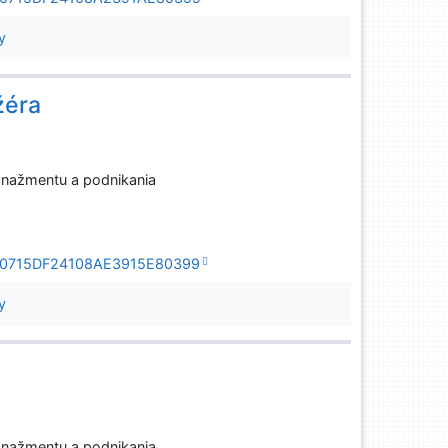
y
žéra
anažmentu a podnikania
3AF90715DF24108AE3915E80399
y
anažmentu a podnikania