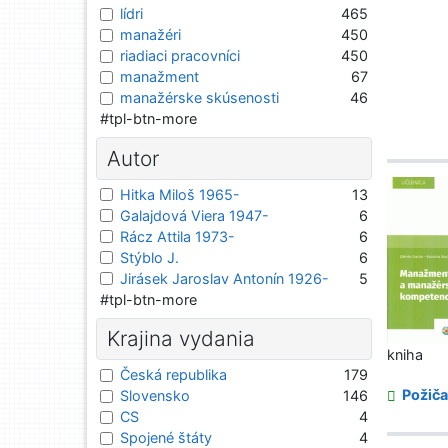
lídri
465
manažéri
450
riadiaci pracovníci
450
manažment
67
manažérske skúsenosti
46
#tpl-btn-more
Autor
Hitka Miloš 1965-
13
Galajdová Viera 1947-
6
Rácz Attila 1973-
6
Stýblo J.
6
Jirásek Jaroslav Antonín 1926-
5
#tpl-btn-more
Krajina vydania
kniha
Česká republika
179
Požiča
Slovensko
146
CS
4
Spojené štáty
4