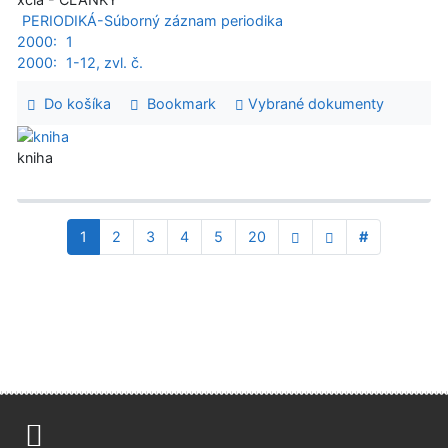
PERIODIKÁ-Súborný záznam periodika
2000:
1
2000:
1-12, zvl. č.
Do košíka
Bookmark
Vybrané dokumenty
kniha
1
2
3
4
5
20
#