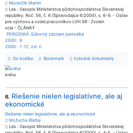
Moravčík Martin
Les : časopis Ministerstva pôdohospodárstva Slovenskej
republiky. Roč. 56, č. 6 (Spravodajca 6/2000), s. 6-9. - Ústav
pre výchovu a vzdel.pracovníkov LVH SR : Zvolen
xcla - ČLÁNKY
PERIODIKÁ-Súborný záznam periodika
2000:
6
2000:
1-12, zvl. č.
Do košíka
Bookmark
Vybrané dokumenty
kniha
Riešenie nielen legislatívne, ale aj
6.
ekonomické
Riešenie nielen legislatívne, ale aj ekonomické
Možucha Blažej
Les : časopis Ministerstva pôdohospodárstva Slovenskej
republiky. Roč. 56, č. 6 (Spravodajca 6/2000), s. 4-5. - Ústav