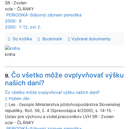
SR : Zvolen
xcla - ČLÁNKY
PERIODIKÁ-Súborný záznam periodika
2000:
6
2000:
1-12, zvl. č.
Do košíka
Bookmark
Vybrané dokumenty
kniha
Čo všetko môže ovplyvňovať výšku
9.
našich daní?
Čo všetko môže ovplyvňovať výšku našich daní?
Hyben Ján
Les : časopis Ministerstva pôdohospodárstva Slovenskej
republiky. Roč. 56, č. 4 (Spravodajca 4/2000), s. 14-15. -
Ústav pre výchovu a vzdel.pracovníkov LVH SR : Zvolen
xcla - ČLÁNKY
PERIODIKÁ-Súborný záznam periodika