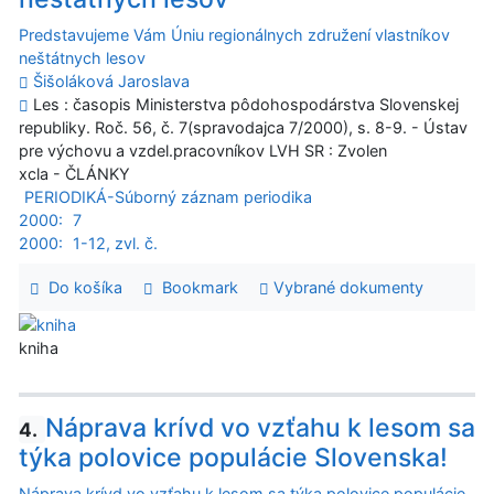
Predstavujeme Vám Úniu regionálnych združení vlastníkov
neštátnych lesov
Šišoláková Jaroslava
Les : časopis Ministerstva pôdohospodárstva Slovenskej
republiky. Roč. 56, č. 7(spravodajca 7/2000), s. 8-9. - Ústav
pre výchovu a vzdel.pracovníkov LVH SR : Zvolen
xcla - ČLÁNKY
PERIODIKÁ-Súborný záznam periodika
2000:
7
2000:
1-12, zvl. č.
Do košíka
Bookmark
Vybrané dokumenty
kniha
Náprava krívd vo vzťahu k lesom sa
4.
týka polovice populácie Slovenska!
Náprava krívd vo vzťahu k lesom sa týka polovice populácie