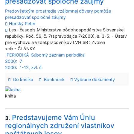
presadzovať spoločné záujmy
Predovšetkým prostredie vzájomnej dôvery pomôže
presadzovať spoločné záujmy
Horský Peter
Les : časopis Ministerstva pôdohospodárstva Slovenskej
republiky. Roč. 56, č. 7(spravodajca 7/2000), s. 3-5. - Ústav
pre výchovu a vzdel.pracovníkov LVH SR : Zvolen
xcla - ČLÁNKY
PERIODIKÁ-Súborný záznam periodika
2000:
7
2000:
1-12, zvl. č.
Do košíka
Bookmark
Vybrané dokumenty
kniha
Predstavujeme Vám Úniu
3.
regionálnych združení vlastníkov
neštátnych lesov