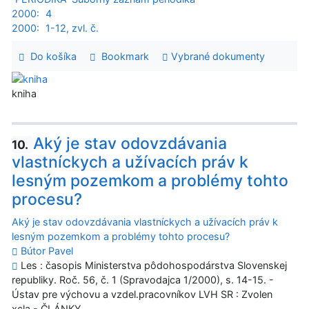
2000:
4
2000:
1-12, zvl. č.
Do košíka
Bookmark
Vybrané dokumenty
kniha
Aký je stav odovzdávania
10.
vlastníckych a užívacích práv k
lesným pozemkom a problémy tohto
procesu?
Aký je stav odovzdávania vlastníckych a užívacích práv k
lesným pozemkom a problémy tohto procesu?
Bútor Pavel
Les : časopis Ministerstva pôdohospodárstva Slovenskej
republiky. Roč. 56, č. 1 (Spravodajca 1/2000), s. 14-15. -
Ústav pre výchovu a vzdel.pracovníkov LVH SR : Zvolen
xcla - ČLÁNKY