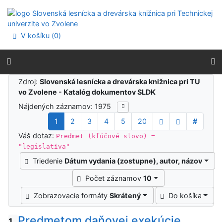
Prejsť na obsah
Prejsť na menu
Prehlásenie o webovej prístupnosti
V košíku (
0
)
Výsledky vyhľadávania
Zdroj:
Slovenská lesnícka a drevárska knižnica pri TU
vo Zvolene - Katalóg dokumentov SLDK
Nájdených záznamov: 1975
1
2
3
4
5
20
#
Váš dotaz:
Predmet (kľúčové slovo) =
"legislatíva"
Triedenie
Dátum vydania (zostupne), autor, názov
Počet záznamov
10
Zobrazovacie formáty
Skrátený
Do košíka
Predmetom daňovej exekúcie
1.