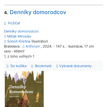
Denníky domorodcov
4.
Požičať
Denníky domorodcov
Mišák Miroslav
Soboň Kristína
(Ilustrátor)
Bratislava :
Artforum
, 2024. - 147 s. : ilustrácie, 17 cm
xkni - KNIHY
1, z toho voľných 1
Do košíka
Bookmark
Vybrané dokumenty