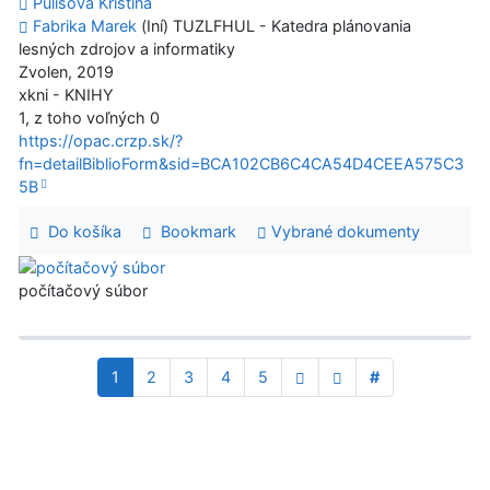
Pulišová Kristína
Fabrika Marek
(Iní) TUZLFHUL - Katedra plánovania
lesných zdrojov a informatiky
Zvolen, 2019
xkni - KNIHY
1, z toho voľných 0
https://opac.crzp.sk/?
fn=detailBiblioForm&sid=BCA102CB6C4CA54D4CEEA575C3
5B
Do košíka
Bookmark
Vybrané dokumenty
počítačový súbor
1
2
3
4
5
#