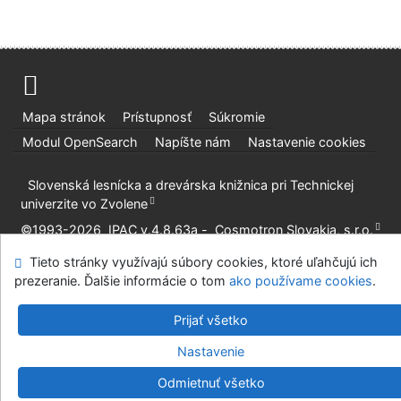
Mapa stránok
Prístupnosť
Súkromie
Modul OpenSearch
Napíšte nám
Nastavenie cookies
Slovenská lesnícka a drevárska knižnica pri Technickej
univerzite vo Zvolene
©1993-2026
IPAC
v.4.8.63a
-
Cosmotron Slovakia, s.r.o.
Tieto stránky využívajú súbory cookies, ktoré uľahčujú ich
prezeranie. Ďalšie informácie o tom
ako používame cookies
.
Prijať všetko
Nastavenie
Odmietnuť všetko