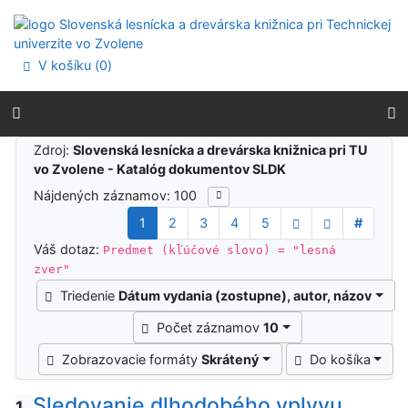
Prejsť na obsah
Prejsť na menu
Prehlásenie o webovej prístupnosti
V košíku (
0
)
Výsledky vyhľadávania
Zdroj:
Slovenská lesnícka a drevárska knižnica pri TU
vo Zvolene - Katalóg dokumentov SLDK
Nájdených záznamov: 100
1
2
3
4
5
#
Váš dotaz:
Predmet (kľúčové slovo) = "lesná
zver"
Triedenie
Dátum vydania (zostupne), autor, názov
Počet záznamov
10
Zobrazovacie formáty
Skrátený
Do košíka
Sledovanie dlhodobého vplyvu
1.