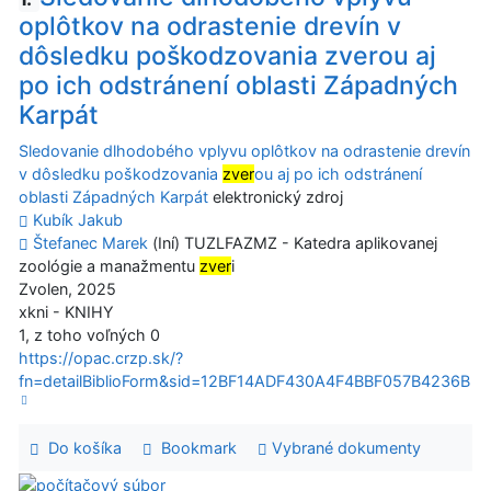
oplôtkov na odrastenie drevín v
dôsledku poškodzovania zverou aj
po ich odstránení oblasti Západných
Karpát
Sledovanie dlhodobého vplyvu oplôtkov na odrastenie drevín
v dôsledku poškodzovania
zver
ou aj po ich odstránení
oblasti Západných Karpát
elektronický zdroj
Kubík Jakub
Štefanec Marek
(Iní) TUZLFAZMZ - Katedra aplikovanej
zoológie a manažmentu
zver
i
Zvolen, 2025
xkni - KNIHY
1, z toho voľných 0
https://opac.crzp.sk/?
fn=detailBiblioForm&sid=12BF14ADF430A4F4BBF057B4236B
Do košíka
Bookmark
Vybrané dokumenty