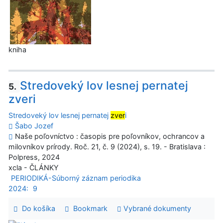
kniha
Stredoveký lov lesnej pernatej
5.
zveri
Stredoveký lov lesnej pernatej
zver
i
Šabo Jozef
Naše poľovníctvo : časopis pre poľovníkov, ochrancov a
milovníkov prírody. Roč. 21, č. 9 (2024), s. 19. - Bratislava :
Polpress, 2024
xcla - ČLÁNKY
PERIODIKÁ-Súborný záznam periodika
2024:
9
Do košíka
Bookmark
Vybrané dokumenty