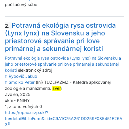
počítačový súbor
Potravná ekológia rysa ostrovida
2.
(Lynx lynx) na Slovensku a jeho
priestorové správanie pri love
primárnej a sekundárnej koristi
Potravná ekológia rysa ostrovida (Lynx lynx) na Slovensku a
jeho priestorové správanie pri love primárnej a sekundárnej
koristi
elektronický zdroj
Rybovič Jakub
Smolko Peter
(Iní) TUZLFAZMZ - Katedra aplikovanej
zoológie a manažmentu
zver
i
Zvolen, 2025
xkni - KNIHY
1, z toho voľných 0
https://opac.crzp.sk/?
fn=detailBiblioForm&sid=C9A1C75A261DD259F085451E26A
3