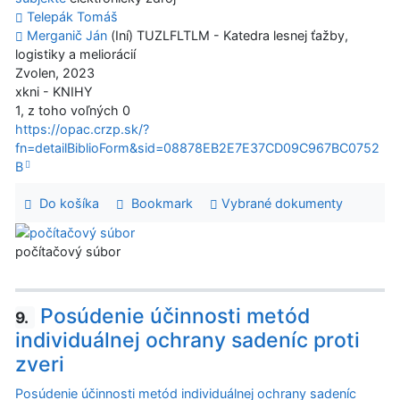
Telepák Tomáš
Merganič Ján
(Iní) TUZLFLTLM - Katedra lesnej ťažby,
logistiky a meliorácií
Zvolen, 2023
xkni - KNIHY
1, z toho voľných 0
https://opac.crzp.sk/?
fn=detailBiblioForm&sid=08878EB2E7E37CD09C967BC0752
B
Do košíka
Bookmark
Vybrané dokumenty
počítačový súbor
Posúdenie účinnosti metód
9.
individuálnej ochrany sadeníc proti
zveri
Posúdenie účinnosti metód individuálnej ochrany sadeníc