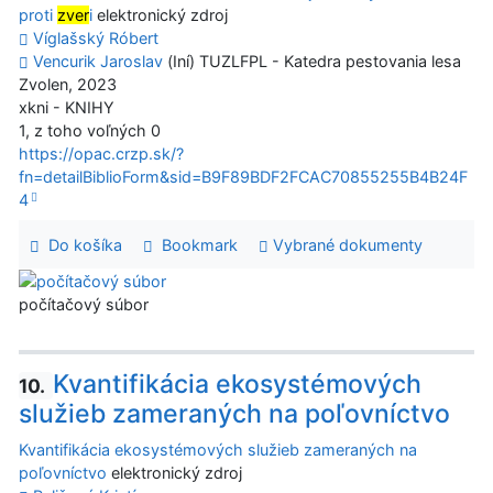
proti
zver
i
elektronický zdroj
Víglašský Róbert
Vencurik Jaroslav
(Iní) TUZLFPL - Katedra pestovania lesa
Zvolen, 2023
xkni - KNIHY
1, z toho voľných 0
https://opac.crzp.sk/?
fn=detailBiblioForm&sid=B9F89BDF2FCAC70855255B4B24F
4
Do košíka
Bookmark
Vybrané dokumenty
počítačový súbor
Kvantifikácia ekosystémových
10.
služieb zameraných na poľovníctvo
Kvantifikácia ekosystémových služieb zameraných na
poľovníctvo
elektronický zdroj