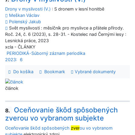
Drony v myslivosti (V.)
: S dronem v lesní honitbě
Meškan Václav
Polenský Jakub
Svět myslivosti : měsíčník pro myslivce a přátele přírody.
Roč. 24, č. 6 (2023), s. 28-31. - Kostelec nad Černými lesy :
Lesnická práce, 2023
xcla - ČLÁNKY
PERIODIKÁ-Súborný záznam periodika
2023:
6
Do košíka
Bookmark
Vybrané dokumenty
článok
Oceňovanie škôd spôsobených
8.
zverou vo vybranom subjekte
Oceňovanie škôd spôsobených
zver
ou vo vybranom
subjekte
elektronický zdroj