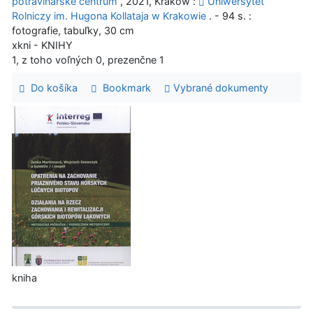
potravinárske centrum
, 2021, Krakow :
Uniwersytet
Rolniczy im. Hugona Kollataja w Krakowie
. - 94 s. :
fotografie, tabuľky, 30 cm
xkni - KNIHY
1, z toho voľných 0, prezenčne 1
Do košíka
Bookmark
Vybrané dokumenty
kniha