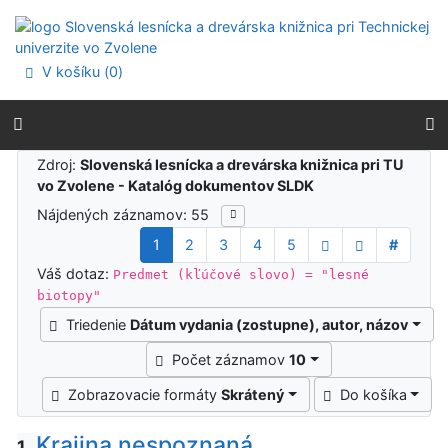
Prejsť na obsah
Prejsť na menu
Prehlásenie o webovej prístupnosti
V košíku (
0
)
Výsledky vyhľadávania
Zdroj:
Slovenská lesnícka a drevárska knižnica pri TU
vo Zvolene - Katalóg dokumentov SLDK
Nájdených záznamov: 55
1
2
3
4
5
#
Váš dotaz:
Predmet (kľúčové slovo) = "lesné
biotopy"
Triedenie
Dátum vydania (zostupne), autor, názov
Počet záznamov
10
Zobrazovacie formáty
Skrátený
Do košíka
Krajina nespoznaná
1.