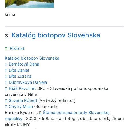
kniha
Katalóg biotopov Slovenska
3.
Požičať
Katalóg biotopov Slovenska
Bernátová Dana
Dítě Daniel
Dítě Zuzana
Dúbravková Daniela
Eliáš Pavol ml.
SPU - Slovenská poľnohospodárska
univerzita v Nitre
Šuvada Róbert
(Vedecký redaktor)
Chytrý Milan
(Recenzent)
Banská Bystrica :
Štátna ochrana prírody Slovenskej
republiky
, 2023. - 509 s. : far. fotogr., obr., 9 tab. príl., 25 cm
xkni - KNIHY