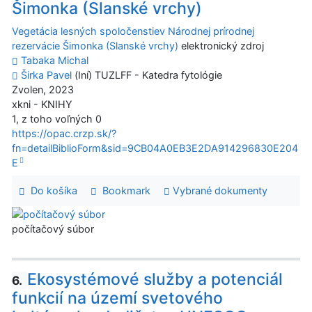
Šimonka (Slanské vrchy)
Vegetácia lesných spoločenstiev Národnej prírodnej
rezervácie Šimonka (Slanské vrchy)
elektronický zdroj
Tabaka Michal
Širka Pavel
(Iní) TUZLFF - Katedra fytológie
Zvolen, 2023
xkni - KNIHY
1, z toho voľných 0
https://opac.crzp.sk/?
fn=detailBiblioForm&sid=9CB04A0EB3E2DA914296830E204
E
Do košíka
Bookmark
Vybrané dokumenty
počítačový súbor
Ekosystémové služby a potenciál
6.
funkcií na území svetového