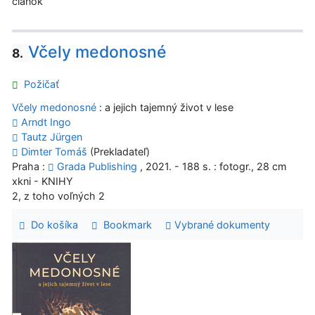
článok
Včely medonosné
8.
Požičať
Včely medonosné
: a jejich tajemný život v lese
Arndt Ingo
Tautz Jürgen
Dimter Tomáš
(Prekladateľ)
Praha :
Grada Publishing
, 2021. - 188 s. : fotogr., 28 cm
xkni - KNIHY
2, z toho voľných 2
Do košíka
Bookmark
Vybrané dokumenty