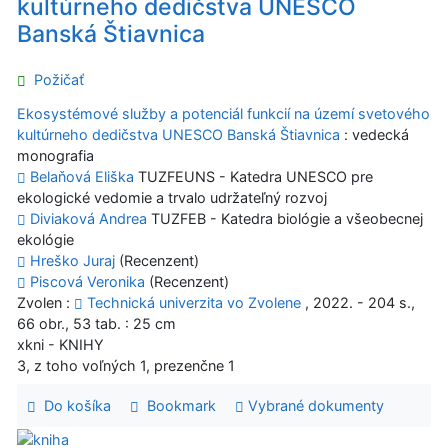
kultúrneho dedičstva UNESCO
Banská Štiavnica
Požičať
Ekosystémové služby a potenciál funkcií na území svetového
kultúrneho dedičstva UNESCO Banská Štiavnica
: vedecká
monografia
Belaňová Eliška
TUZFEUNS - Katedra UNESCO pre
ekologické vedomie a trvalo udržateľný rozvoj
Diviaková Andrea
TUZFEB - Katedra biológie a všeobecnej
ekológie
Hreško Juraj
(Recenzent)
Piscová Veronika
(Recenzent)
Zvolen :
Technická univerzita vo Zvolene
, 2022. - 204 s.,
66 obr., 53 tab. : 25 cm
xkni - KNIHY
3, z toho voľných 1, prezenčne 1
Do košíka
Bookmark
Vybrané dokumenty