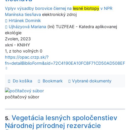
Vplyv výsadby borovice čiernej na
lesné biotopy
v NPR
Manínska tiesňava
elektronický zdroj
Hrtánek Dominik
Ujházyová Mariana
(Iní) TUZFEAE - Katedra aplikovanej
ekológie
Zvolen, 2023
xkni - KNIHY
1, z toho voľných 0
https://opac.crzp.sk/?
fn=detailBiblioForm&sid=72C4190EA10FC8F71CD50AD508EF
Do košíka
Bookmark
Vybrané dokumenty
počítačový súbor
Vegetácia lesných spoločenstiev
5.
Národnej prírodnej rezervácie