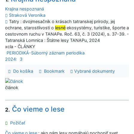
Krajina nespoznaná
Straková Veronika
Tatry : dvojmesačník o krásach tatranskej prírody, jej
ochrane, starostlivosti o
lesné
ekosystémy, turistike, športe a
cestovnom ruchu v TANAPe. Roč. 63, č. 3 (2024), s. 37-39. -
Tatranská Lomnica : Štátne lesy TANAPu, 2024
xcla - ČLÁNKY
PERIODIKÁ-Súborný záznam periodika
2024:
3
Do košíka
Bookmark
Vybrané dokumenty
článok
Čo vieme o lese
2.
Požičať
Čo vieme o lese
: ako nám lesy pomáhajú pochopiť svet.