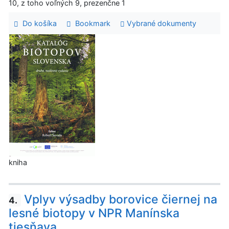
10, z toho voľných 9, prezenčne 1
Do košíka
Bookmark
Vybrané dokumenty
kniha
Vplyv výsadby borovice čiernej na
4.
lesné biotopy v NPR Manínska
tiesňava