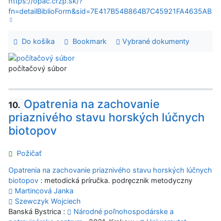
https://opac.crzp.sk/?
fn=detailBiblioForm&sid=7E417B54B864B7C45921FA4635AB
Do košíka
Bookmark
Vybrané dokumenty
počítačový súbor
Opatrenia na zachovanie
10.
priaznivého stavu horských lúčnych
biotopov
Požičať
Opatrenia na zachovanie priaznivého stavu horských lúčnych
biotopov
: metodická príručka. podręcznik metodyczny
Martincová Janka
Szewczyk Wojciech
Banská Bystrica :
Národné poľnohospodárske a