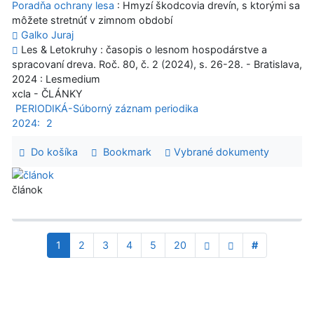
Poradňa ochrany lesa
: Hmyzí škodcovia drevín, s ktorými sa
môžete stretnúť v zimnom období
Galko Juraj
Les & Letokruhy : časopis o lesnom hospodárstve a
spracovaní dreva. Roč. 80, č. 2 (2024), s. 26-28. - Bratislava,
2024 : Lesmedium
xcla - ČLÁNKY
PERIODIKÁ-Súborný záznam periodika
2024:
2
Do košíka
Bookmark
Vybrané dokumenty
článok
1
2
3
4
5
20
#