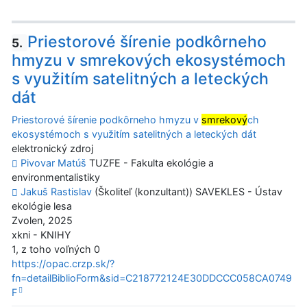
Priestorové šírenie podkôrneho
5.
hmyzu v smrekových ekosystémoch
s využitím satelitných a leteckých
dát
Priestorové šírenie podkôrneho hmyzu v
smrekový
ch
ekosystémoch s využitím satelitných a leteckých dát
elektronický zdroj
Pivovar Matúš
TUZFE - Fakulta ekológie a
environmentalistiky
Jakuš Rastislav
(Školiteľ (konzultant)) SAVEKLES - Ústav
ekológie lesa
Zvolen, 2025
xkni - KNIHY
1, z toho voľných 0
https://opac.crzp.sk/?
fn=detailBiblioForm&sid=C218772124E30DDCCC058CA0749
F