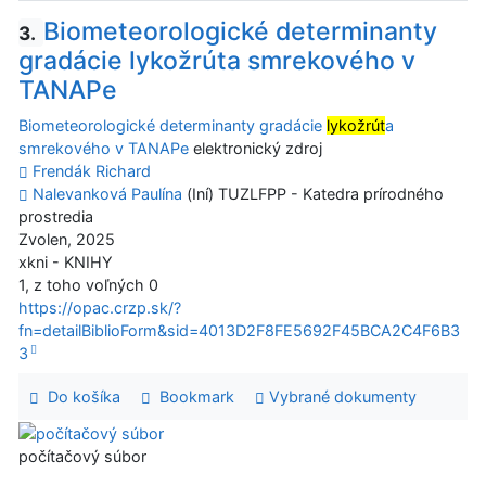
Biometeorologické determinanty
3.
gradácie lykožrúta smrekového v
TANAPe
Biometeorologické determinanty gradácie
lykožrút
a
smrekového v TANAPe
elektronický zdroj
Frendák Richard
Nalevanková Paulína
(Iní) TUZLFPP - Katedra prírodného
prostredia
Zvolen, 2025
xkni - KNIHY
1, z toho voľných 0
https://opac.crzp.sk/?
fn=detailBiblioForm&sid=4013D2F8FE5692F45BCA2C4F6B3
3
Do košíka
Bookmark
Vybrané dokumenty
počítačový súbor