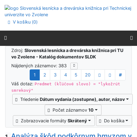
Prejsť na obsah
Prejsť na menu
Prehlásenie o webovej prístupnosti
V košíku (
0
)
Výsledky vyhľadávania
Zdroj:
Slovenská lesnícka a drevárska knižnica pri TU
vo Zvolene - Katalóg dokumentov SLDK
Nájdených záznamov: 383
1
2
3
4
5
20
#
Váš dotaz:
Predmet (kľúčové slovo) = "lykožrút
smrekový"
Triedenie
Dátum vydania (zostupne), autor, názov
Počet záznamov
10
Zobrazovacie formáty
Skrátený
Do košíka
Analýza škôd podkôrnym hmyzom v
1.