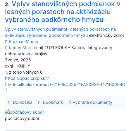
Vplyv stanovištných podmienok v
2.
lesných porastoch na aktivizáciu
vybraného podkôrneho hmyzu
Vplyv stanovištných podmienok v lesných porastoch na
aktivizáciu vybraného podkôrneho hmyzu
elektronický zdroj
Brezňan Martin
Kubov Martin
(Iní) TUZLFIOLK - Katedra integrovanej
ochrany lesa a krajiny
Zvolen, 2025
xkni - KNIHY
1, z toho voľných 0
https://opac.crzp.sk/?
fn=detailBiblioForm&sid=71F69C32541FA5093A6471B0024D
Do košíka
Bookmark
Vybrané dokumenty
počítačový súbor