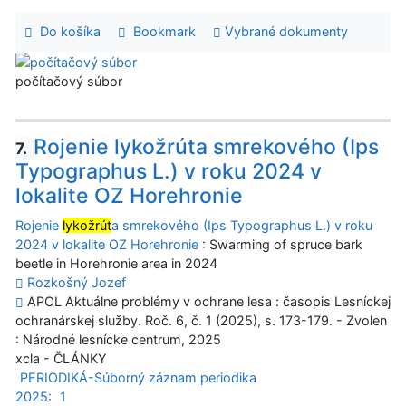
Do košíka
Bookmark
Vybrané dokumenty
počítačový súbor
Rojenie lykožrúta smrekového (Ips
7.
Typographus L.) v roku 2024 v
lokalite OZ Horehronie
Rojenie
lykožrút
a smrekového (Ips Typographus L.) v roku
2024 v lokalite OZ Horehronie
: Swarming of spruce bark
beetle in Horehronie area in 2024
Rozkošný Jozef
APOL Aktuálne problémy v ochrane lesa : časopis Lesníckej
ochranárskej služby. Roč. 6, č. 1 (2025), s. 173-179. - Zvolen
: Národné lesnícke centrum, 2025
xcla - ČLÁNKY
PERIODIKÁ-Súborný záznam periodika
2025:
1