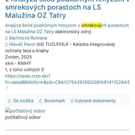
smrekových porastoch na LS
Malužina OZ Tatry
Analýza škôd podkôrnym hmyzom v
smrekový
ch porastoch
na LS Malužina OZ Tatry
elektronický zdroj
Bachnová Romana
Hlaváč Pavol
(Iní) TUZLFIOLK - Katedra integrovanej
ochrany lesa a krajiny
Zvolen, 2025
xkni - KNIHY
1, z toho voľných 0
https://opac.crzp.sk/?
fn=detailBiblioForm&sid=C9A1C75A261DD259FA81411E26A3
Do košíka
Bookmark
Vybrané dokumenty
počítačový súbor