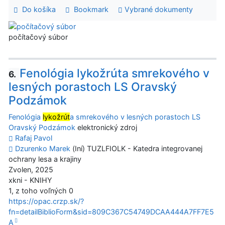
Do košíka
Bookmark
Vybrané dokumenty
počítačový súbor
Fenológia lykožrúta smrekového v
6.
lesných porastoch LS Oravský
Podzámok
Fenológia
lykožrút
a smrekového v lesných porastoch LS
Oravský Podzámok
elektronický zdroj
Rafaj Pavol
Dzurenko Marek
(Iní) TUZLFIOLK - Katedra integrovanej
ochrany lesa a krajiny
Zvolen, 2025
xkni - KNIHY
1, z toho voľných 0
https://opac.crzp.sk/?
fn=detailBiblioForm&sid=809C367C54749DCAA444A7FF7E5
A