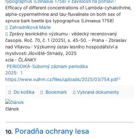
typographus (Linnaeus 1758) v závislosti na pohlaví
:
Efficacy of different concentrations of Lambda-cyhalothrine,
alpha-cypermethrine and tau-fluvalinate on both sex of
spruce bark beetle ips typographus (Linnaeus 1758)
Zahradníková Marie
Zprávy lesnického výzkumu : vědecký recenzovaný
časopis. Roč. 70, č. 1 (2025), s. 45-50. - Praha - Zbraslav
nad Vltavou : Výzkumný ústav lesního hospodářství a
myslivosti Jíloviště-Strnady, 2025
xcla - ČLÁNKY
PERIODIKÁ-Súborný záznam periodika
2025:
1
https://www.vulhm.cz/files/uploads/2025/03/754.pdf
Do košíka
Bookmark
Vybrané dokumenty
článok
Poradňa ochrany lesa
10.