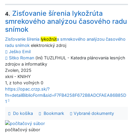
Zisťovanie šírenia lykožrúta
4.
smrekového analýzou časového radu
snímok
Zisťovanie šírenia
lykožrút
a smrekového analýzou časového
radu snímok
elektronický zdroj
Ješko Emil
Sitko Roman
(Iní) TUZLFHUL - Katedra plánovania lesných
zdrojov a informatiky
Zvolen, 2025
xkni - KNIHY
1, z toho voľných 0
https://opac.crzp.sk/?
fn=detailBiblioForm&sid=F7FB4258F672B8ADCFAEA86B85D
1
Do košíka
Bookmark
Vybrané dokumenty
počítačový súbor