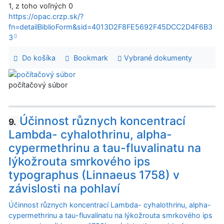
1, z toho voľných 0
https://opac.crzp.sk/?
fn=detailBiblioForm&sid=4013D2F8FE5692F45DCC2D4F6B3
3
Do košíka
Bookmark
Vybrané dokumenty
počítačový súbor
Účinnost různych koncentrací
9.
Lambda- cyhalothrinu, alpha-
cypermethrinu a tau-fluvalinatu na
lýkožrouta smrkového ips
typographus (Linnaeus 1758) v
závislosti na pohlaví
Účinnost různych koncentrací Lambda- cyhalothrinu, alpha-
cypermethrinu a tau-fluvalinatu na lýkožrouta smrkového ips