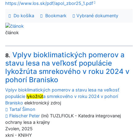
https://www.los.sk/pdf/apol_zbor25_1.pdf
Do košíka
Bookmark
Vybrané dokumenty
článok
Vplyv bioklimatických pomerov a
8.
stavu lesa na veľkosť populácie
lykožrúta smrekového v roku 2024 v
pohorí Branisko
Vplyv bioklimatických pomerov a stavu lesa na veľkosť
populácie
lykožrút
a smrekového v roku 2024 v pohorí
Branisko
elektronický zdroj
Tartaľ Šimon
Fleischer Peter
(Iní) TUZLFIOLK - Katedra integrovanej
ochrany lesa a krajiny
Zvolen, 2025
xkni - KNIHY