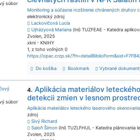
vý súbor
Monitoring a súčasne rozšírenie chránených druhov ci
elektronický zdroj
Lackovičová Lucia
Ujházyová Mariana
(Iní) TUZFEAE - Katedra aplikov
Zvolen, 2025
xkni - KNIHY
1, z toho voľných 0
https://opac.crzp.sk/?fn=detailBiblioForm&sid=F
Do košíka
Bookmark
Vybrané dokument
Aplikácia materiálov leteckéh
4.
detekcii zmien v lesnom prostre
vý súbor
Aplikácia materiálov leteckého laserového skenovania
zdroj
Sivý Richard
Saloň Šimon
(Iní) TUZLFHUL - Katedra plánovania l
Zvolen, 2025