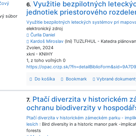
Využitie bezpilotných letecký
6.
jednotiek priestorového rozdele
vý súbor
Využitie bezpilotných leteckých systémov pri mapovan
elektronický zdroj
Čurila Daniel
Kardoš Miroslav
(Iní) TUZLFHUL - Katedra plánovani
Zvolen, 2024
xkni - KNIHY
1, z toho voľných 0
https://opac.crzp.sk/?fn=detailBiblioForm&sid=9
Do košíka
Bookmark
Vybrané dokument
Ptačí diverzita v historickém 
7.
ochranu biodiverzity v hospodář
Ptačí diverzita v historickém zámeckém parku - impl
lesích
: Bird diversity in a historic manor park -implic
forests