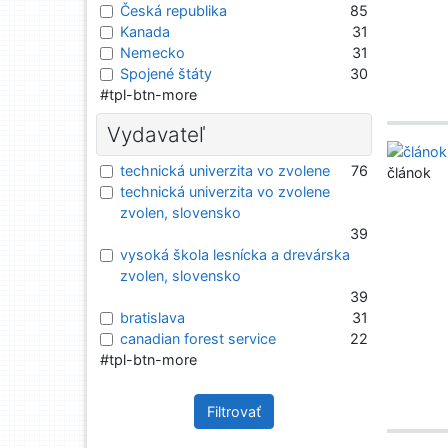
Česká republika
85
Kanada
31
Nemecko
31
Spojené štáty
30
#tpl-btn-more
Vydavateľ
technická univerzita vo zvolene
76
článok
technická univerzita vo zvolene
zvolen, slovensko
39
vysoká škola lesnícka a drevárska
zvolen, slovensko
39
bratislava
31
canadian forest service
22
#tpl-btn-more
Filtrovať