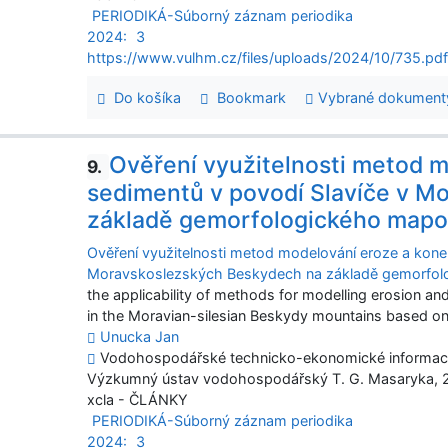
PERIODIKÁ-Súborný záznam periodika
2024:
3
https://www.vulhm.cz/files/uploads/2024/10/735.pd
Do košíka
Bookmark
Vybrané dokument
Ověření využitelnosti metod m
9.
sedimentů v povodí Slavíče v M
základě gemorfologického mapov
Ověření využitelnosti metod modelování eroze a konek
Moravskoslezských Beskydech na základě gemorfolog
the applicability of methods for modelling erosion an
in the Moravian-silesian Beskydy mountains based o
Unucka Jan
Vodohospodářské technicko-ekonomické informace. R
Výzkumný ústav vodohospodářský T. G. Masaryka, 
xcla - ČLÁNKY
PERIODIKÁ-Súborný záznam periodika
2024:
3