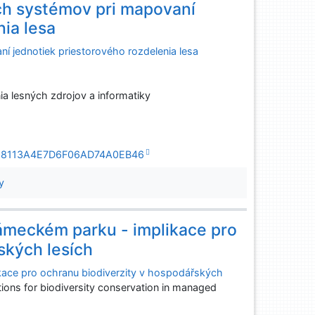
ch systémov pri mapovaní
nia lesa
í jednotiek priestorového rozdelenia lesa
a lesných zdrojov a informatiky
A7D98113A4E7D6F06AD74A0EB46
y
zámeckém parku - implikace pro
ských lesích
ikace pro ochranu biodiverzity v hospodářských
ations for biodiversity conservation in managed