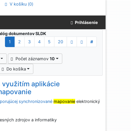
V košíku (
0
)
Prihlásenie
atalóg dokumentov SLDK
1
2
3
4
5
20
#
Počet záznamov
10
Do košíka
 využitím aplikácie
mapovanie
odporujúcej synchronizované
mapovanie
elektronický
esných zdrojov a informatiky