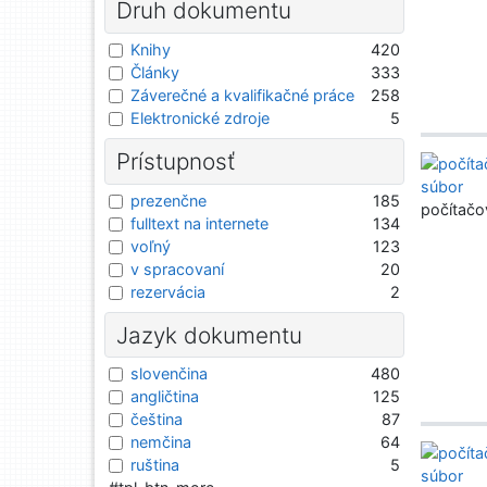
Druh dokumentu
Knihy
420
Články
333
Záverečné a kvalifikačné práce
258
Elektronické zdroje
5
Prístupnosť
prezenčne
185
počítačo
fulltext na internete
134
voľný
123
v spracovaní
20
rezervácia
2
Jazyk dokumentu
slovenčina
480
angličtina
125
čeština
87
nemčina
64
ruština
5