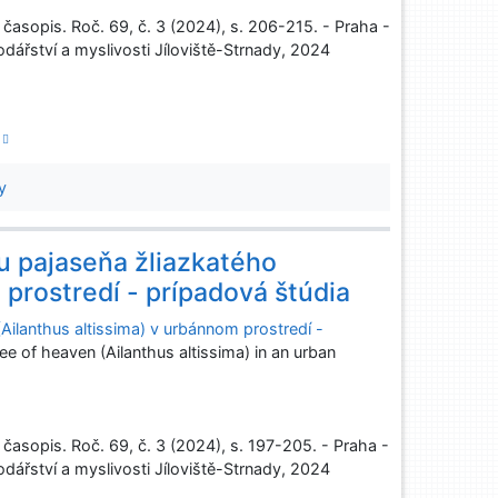
sopis. Roč. 69, č. 3 (2024), s. 206-215. - Praha -
ářství a myslivosti Jíloviště-Strnady, 2024
f
y
u pajaseňa žliazkatého
 prostredí - prípadová štúdia
Ailanthus altissima) v urbánnom prostredí -
ree of heaven (Ailanthus altissima) in an urban
sopis. Roč. 69, č. 3 (2024), s. 197-205. - Praha -
ářství a myslivosti Jíloviště-Strnady, 2024