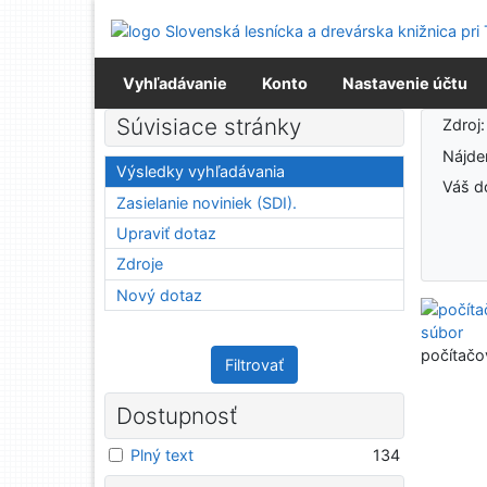
Prejsť na obsah
Prejsť na menu
Prehlásenie o webovej prístupnosti
Vyhľadávanie
Konto
Nastavenie účtu
Výsledky vyhľadávania
Súvisiace stránky
Zdroj
Nájd
Výsledky vyhľadávania
Váš d
Zasielanie noviniek (SDI).
Upraviť dotaz
Zdroje
Nový dotaz
počítačo
Filtrovať
Dostupnosť
Plný text
134