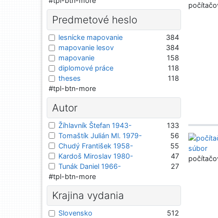
#tpl-btn-more
počítačo
Predmetové heslo
lesnícke mapovanie
384
mapovanie lesov
384
mapovanie
158
diplomové práce
118
theses
118
#tpl-btn-more
Autor
Žíhlavník Štefan 1943-
133
Tomaštík Julián Ml. 1979-
56
Chudý František 1958-
55
Kardoš Miroslav 1980-
47
počítačo
Tunák Daniel 1966-
27
#tpl-btn-more
Krajina vydania
Slovensko
512