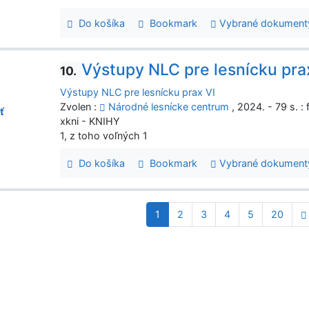
Do košíka
Bookmark
Vybrané dokument
Výstupy NLC pre lesnícku pra
10.
Výstupy NLC pre lesnícku prax VI
Zvolen :
Národné lesnícke centrum
, 2024. - 79 s. :
ť
xkni - KNIHY
1, z toho voľných 1
Do košíka
Bookmark
Vybrané dokument
1
2
3
4
5
20