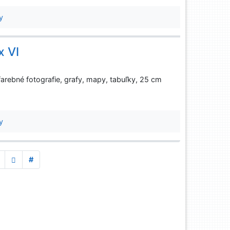
y
x VI
 farebné fotografie, grafy, mapy, tabuľky, 25 cm
y
#