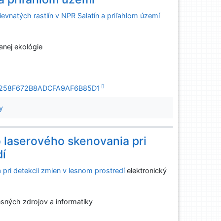
evnatých rastlín v NPR Salatín a priľahlom území
anej ekológie
7FB4258F672B8ADCFA9AF6B85D1
y
o laserového skenovania pri
dí
 pri detekcii zmien v lesnom prostredí
elektronický
esných zdrojov a informatiky