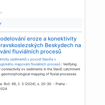
f
y
odelování eroze a konektivity
oravskoslezských Beskydech na
ání fluviálních procesů
tivity sedimentů v povodí Slavíče v
ického mapování fluviálních procesů
: Verifying
d connectivity ov sediments in the Slavíč catchment
n geomorphological mapping of fluvial processes
oč. 66, č. 3 (2024), s. 20-30. - Praha :
2024