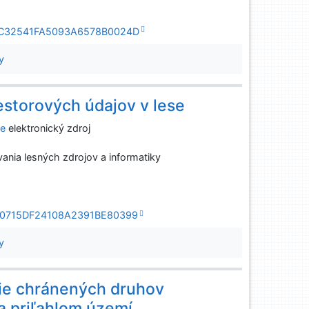
1F69C32541FA5093A6578B0024D
y
estorových údajov v lese
se
elektronický zdroj
ania lesných zdrojov a informatiky
3AF90715DF24108A2391BE80399
y
nie chránených druhov
 a priľahlom území