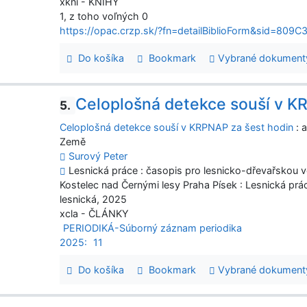
xkni - KNIHY
1, z toho voľných 0
https://opac.crzp.sk/?fn=detailBiblioForm&sid=8
Do košíka
Bookmark
Vybrané dokument
Celoplošná detekce souší v K
5.
Celoplošná detekce souší v KRPNAP za šest hodin
: 
Země
Surový Peter
Lesnická práce : časopis pro lesnicko-dřevařskou věd
Kostelec nad Černými lesy Praha Písek : Lesnická prác
lesnická, 2025
xcla - ČLÁNKY
PERIODIKÁ-Súborný záznam periodika
2025:
11
Do košíka
Bookmark
Vybrané dokument