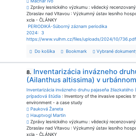
Machar Ivo
Zprávy lesnického výzkumu : vědecký recenzovaný ča
Zbraslav nad Vltavou : Výzkumný ústav lesního hospod
xcla - ČLÁNKY
PERIODIKÁ-Súborný záznam periodika
2024:
3
https://www.vulhm.cz/files/uploads/2024/10/736.pd
Do košíka
Bookmark
Vybrané dokument
Inventarizácia invázneho druh
8.
(Ailanthus altissima) v urbánnom
Inventarizácia invázneho druhu pajaseňa žliazkatého (
prípadová štúdia
: Inventory of the invasive species t
environment - a case study
Pauková Žaneta
Hauptvogl Martin
Zprávy lesnického výzkumu : vědecký recenzovaný ča
Zbraslav nad Vltavou : Výzkumný ústav lesního hospod
xcla - ČLÁNKY