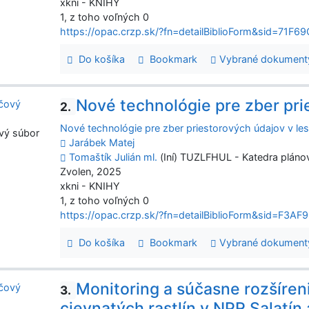
xkni - KNIHY
1, z toho voľných 0
https://opac.crzp.sk/?fn=detailBiblioForm&sid=7
Do košíka
Bookmark
Vybrané dokument
Nové technológie pre zber pri
2.
Nové technológie pre zber priestorových údajov v le
vý súbor
Jarábek Matej
Tomaštík Julián ml.
(Iní) TUZLFHUL - Katedra plánov
Zvolen, 2025
xkni - KNIHY
1, z toho voľných 0
https://opac.crzp.sk/?fn=detailBiblioForm&sid=F
Do košíka
Bookmark
Vybrané dokument
Monitoring a súčasne rozšíre
3.
cievnatých rastlín v NPR Salatín