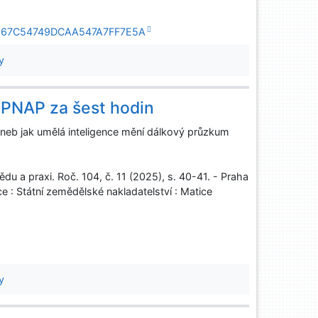
09C367C54749DCAA547A7FF7E5A
y
RPNAP za šest hodin
aneb jak umělá inteligence mění dálkový průzkum
u a praxi. Roč. 104, č. 11 (2025), s. 40-41. - Praha
e : Státní zemědělské nakladatelství : Matice
y