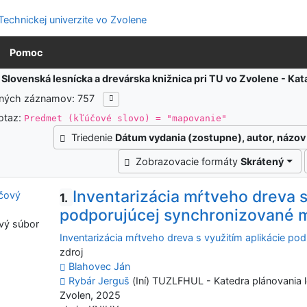
Pomoc
:
Slovenská lesnícka a drevárska knižnica pri TU vo Zvolene - K
ených záznamov: 757
otaz:
Predmet (kľúčové slovo) = "mapovanie"
Triedenie
Dátum vydania (zostupne), autor, názov
Zobrazovacie formáty
Skrátený
Inventarizácia mŕtveho dreva s
1.
podporujúcej synchronizované 
vý súbor
Inventarizácia mŕtveho dreva s využitím aplikácie p
zdroj
Blahovec Ján
Rybár Jerguš
(Iní) TUZLFHUL - Katedra plánovania l
Zvolen, 2025