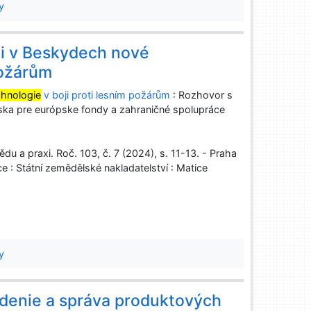
y
ali v Beskydech nové
požárům
chnologie
v boji proti lesním požárům
: Rozhovor s
ska pre európske fondy a zahraničné spolupráce
u a praxi. Roč. 103, č. 7 (2024), s. 11-13. - Praha
e : Státní zemědělské nakladatelství : Matice
y
adenie a správa produktových