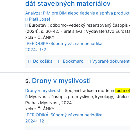
dát stavebných materiálov
Analýza: PIM pre BIM alebo riadenie a správa produk
Platil Josef
Eurostav : odborno-vedecký rezenzovaný časopis o s
(2024), s. 36-42. - Bratislava : Vydavateľstvo Eurost
xcla - ČLÁNKY
PERIODIKÁ-Súborný záznam periodika
2024:
1-2
Do košíka
Bookmark
Vybrané dokument
Drony v myslivosti
5.
Drony v myslivosti
: Spojení tradice a moderní
technol
Myslivost : časopis pro myslivce, kynology, střelce a
Praha : Myslivost, 2024
xcla - ČLÁNKY
PERIODIKÁ-Súborný záznam periodika
2024:
12