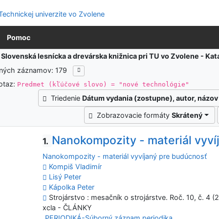
Pomoc
:
Slovenská lesnícka a drevárska knižnica pri TU vo Zvolene - K
ených záznamov: 179
otaz:
Predmet (kľúčové slovo) = "nové technológie"
Triedenie
Dátum vydania (zostupne), autor, názov
Zobrazovacie formáty
Skrátený
Nanokompozity - materiál vyví
1.
Nanokompozity - materiál vyvíjaný pre budúcnosť
Kompiš Vladimír
Lisý Peter
Kápolka Peter
Strojárstvo : mesačník o strojárstve. Roč. 10, č. 4 (
xcla - ČLÁNKY
PERIODIKÁ-Súborný záznam periodika