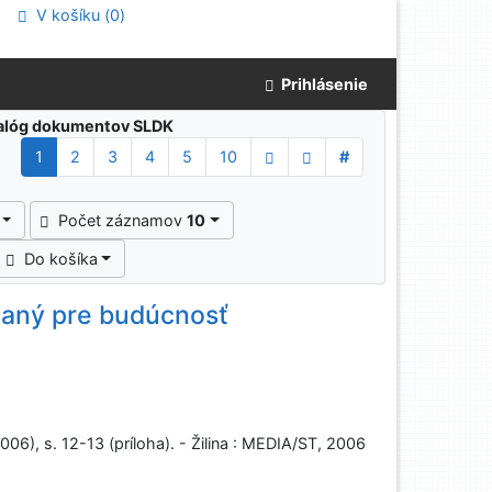
V košíku (
0
)
Prihlásenie
atalóg dokumentov SLDK
1
2
3
4
5
10
#
Počet záznamov
10
Do košíka
janý pre budúcnosť
2006), s. 12-13 (príloha). - Žilina : MEDIA/ST, 2006