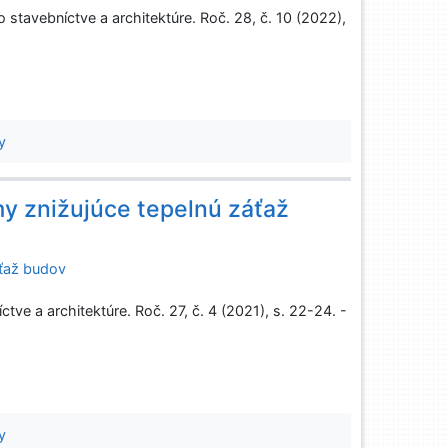
tavebníctve a architektúre. Roč. 28, č. 10 (2022),
2
y
my znižujúce tepelnú záťaž
áťaž budov
ve a architektúre. Roč. 27, č. 4 (2021), s. 22-24. -
y