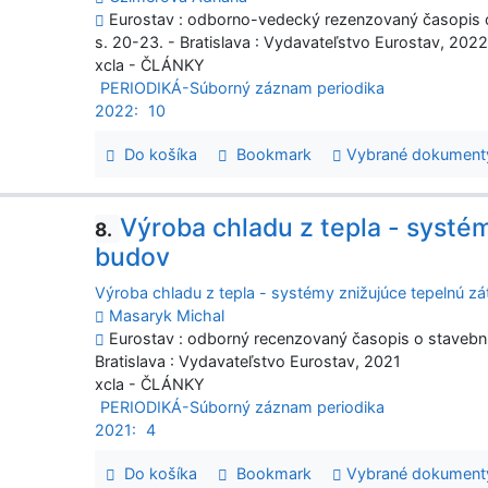
Eurostav : odborno-vedecký rezenzovaný časopis o s
s. 20-23. - Bratislava : Vydavateľstvo Eurostav, 202
xcla - ČLÁNKY
PERIODIKÁ-Súborný záznam periodika
2022:
10
Do košíka
Bookmark
Vybrané dokument
Výroba chladu z tepla - systé
8.
budov
Výroba chladu z tepla - systémy znižujúce tepelnú z
Masaryk Michal
Eurostav : odborný recenzovaný časopis o stavebníct
Bratislava : Vydavateľstvo Eurostav, 2021
xcla - ČLÁNKY
PERIODIKÁ-Súborný záznam periodika
2021:
4
Do košíka
Bookmark
Vybrané dokument