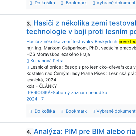
Do košíka
Bookmark
Vybrané dokument
Hasiči z několika zemí testov
3.
technologie v boji proti lesním 
Hasiči z několika zemí testovali v Beskydech
nové te
mjr. Ing. Markom Gašparínom, PhD., vedúcim pracovi
HZS Moravskosliezského kraja
Kulhanová Petra
Lesnická práce : časopis pro lesnicko-dřevařskou věd
Kostelec nad Černými lesy Praha Písek : Lesnická prác
lesnická, 2024
xcla - ČLÁNKY
PERIODIKÁ-Súborný záznam periodika
2024:
7
Do košíka
Bookmark
Vybrané dokument
Analýza: PIM pre BIM alebo ri
4.