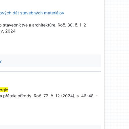
tových dát stavebných materiálov
tavebníctve a architektúre. Roč. 30, č. 1-2
av, 2024
y
ogie
 přátele přírody. Roč. 72, č. 12 (2024), s. 46-48. -