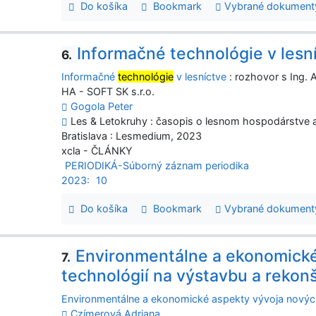
Do košíka
Bookmark
Vybrané dokument
Informačné technológie v lesn
6.
Informačné
technológie
v lesníctve
: rozhovor s Ing.
HA - SOFT SK s.r.o.
Gogola Peter
Les & Letokruhy : časopis o lesnom hospodárstve a s
Bratislava : Lesmedium, 2023
xcla - ČLÁNKY
PERIODIKÁ-Súborný záznam periodika
2023:
10
Do košíka
Bookmark
Vybrané dokument
Environmentálne a ekonomické
7.
technológií na výstavbu a rekonš
Environmentálne a ekonomické aspekty vývoja nových 
Czímerová Adriana