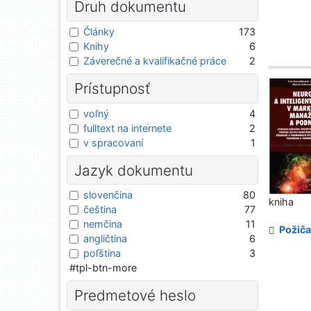
Druh dokumentu
Články
173
Knihy
6
Záverečné a kvalifikačné práce
2
Prístupnosť
voľný
4
fulltext na internete
2
v spracovaní
1
Jazyk dokumentu
slovenčina
80
kniha
čeština
77
nemčina
11
Požiča
angličtina
6
poľština
3
#tpl-btn-more
Predmetové heslo