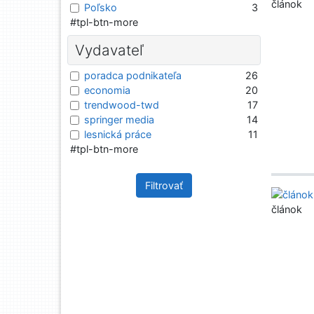
článok
Poľsko
3
#tpl-btn-more
Vydavateľ
poradca podnikateľa
26
economia
20
trendwood-twd
17
springer media
14
lesnická práce
11
#tpl-btn-more
Filtrovať
článok