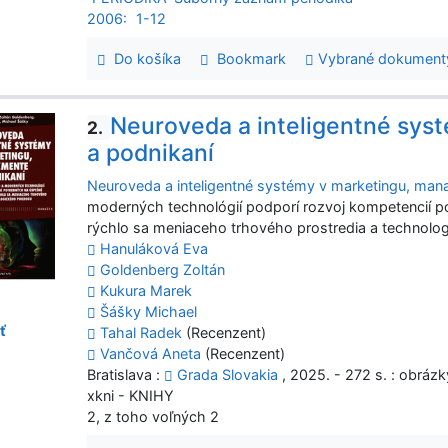
2006:
1-12
Do košíka
Bookmark
Vybrané dokument
Neuroveda a inteligentné sys
2.
a podnikaní
Neuroveda a inteligentné systémy v marketingu, man
moderných technológií podporí rozvoj kompetencií 
rýchlo sa meniaceho trhového prostredia a technolo
Hanuláková Eva
Goldenberg Zoltán
Kukura Marek
Šášky Michael
ť
Tahal Radek
(Recenzent)
Vančová Aneta
(Recenzent)
Bratislava :
Grada Slovakia
, 2025. - 272 s. : obráz
xkni - KNIHY
2, z toho voľných 2