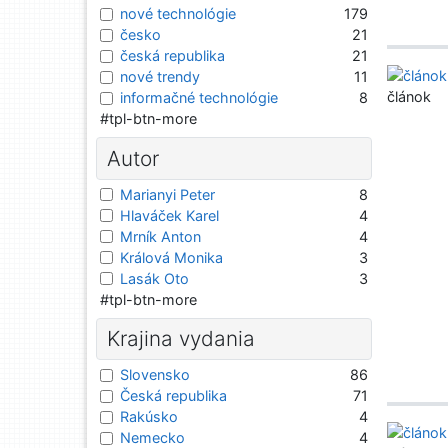
nové technológie
179
česko
21
česká republika
21
nové trendy
11
článok
informačné technológie
8
#tpl-btn-more
Autor
Marianyi Peter
8
Hlaváček Karel
4
Mrník Anton
4
Králová Monika
3
Lasák Oto
3
#tpl-btn-more
Krajina vydania
Slovensko
86
Česká republika
71
Rakúsko
4
Nemecko
4