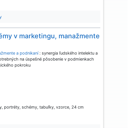
y
témy v marketingu, manažmente
ažmente a podnikaní
: synergia ľudského intelektu a
potrebných na úspešné pôsobenie v podmienkach
gického pokroku
ky, portréty, schémy, tabuľky, vzorce, 24 cm