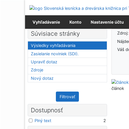
Prejsť na obsah
Prejsť na menu
Prehlásenie o webovej prístupnosti
Vyhľadávanie
Konto
Nastavenie účtu
Výsledky vyhľadávania
Súvisiace stránky
Zdroj
Nájd
Výsledky vyhľadávania
Váš d
Zasielanie noviniek (SDI).
Upraviť dotaz
Zdroje
Nový dotaz
článok
Filtrovať
Dostupnosť
Plný text
2