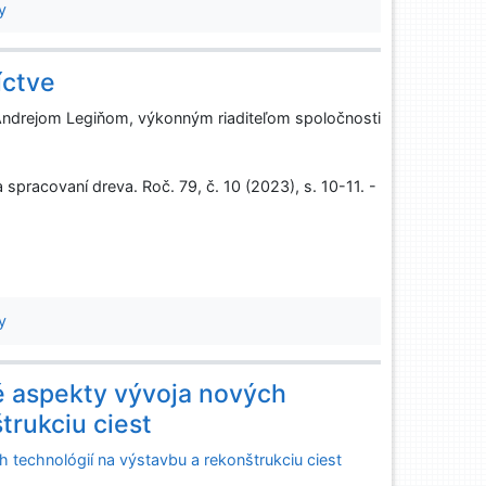
y
íctve
 Andrejom Legiňom, výkonným riaditeľom spoločnosti
pracovaní dreva. Roč. 79, č. 10 (2023), s. 10-11. -
y
 aspekty vývoja nových
trukciu ciest
technológií na výstavbu a rekonštrukciu ciest